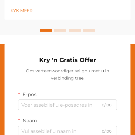
estetiese aantreklikheid verbeter. 'n LED-vloerlamp
tree op as 'n veelsoortige beligtingsinrigting wat die
KYK MEER
atmosfeer van enige ruimte deur sy energie-
doeltreffende tegnologie transformeer...
Kry 'n Gratis Offer
Ons verteenwoordiger sal gou met u in
verbinding tree.
E-pos
0/100
Naam
0/100