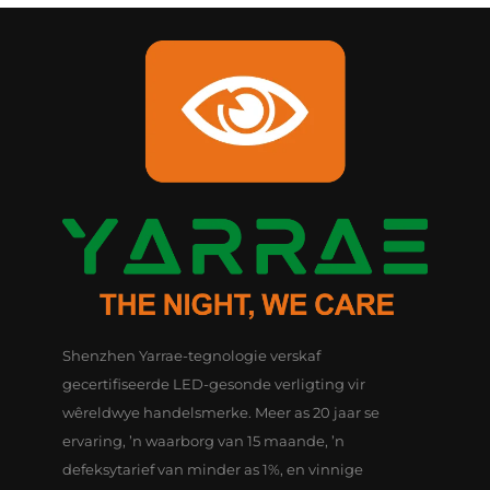
Shenzhen Yarrae-tegnologie verskaf
gecertifiseerde LED-gesonde verligting vir
wêreldwye handelsmerke. Meer as 20 jaar se
ervaring, ’n waarborg van 15 maande, ’n
defeksytarief van minder as 1%, en vinnige