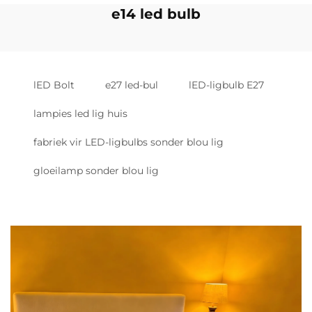
e14 led bulb
lED Bolt
e27 led-bul
lED-ligbulb E27
lampies led lig huis
fabriek vir LED-ligbulbs sonder blou lig
gloeilamp sonder blou lig