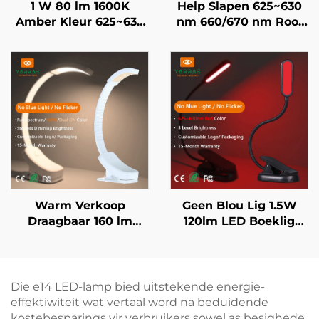
1 W 80 lm 1600K
Help Slapen 625~630
Amber Kleur 625~630
nm 660/670 nm Rooi
nm Rooi Kleur Nul
Kleur Geen Flikkering
Blou Lig Swart
Geen Blou Lig Wit
Liggaam LED Boeklig
Liggaam LED Boeklig
Warm Verkoop
Geen Blou Lig 1.5W
Draagbaar 160 lm
120lm LED Boeklig
1600K Amber & Vol
625~630 nm 660/670
Spektrum Kleur Geen
nm Rooikleur 3 Vlakke
Blou Lig & Flikkering
Heldertste Leeslig
Wit Liggaam LED
Swart Liggaam
Die e14 LED-lamp bied uitstekende energie-
Boeklig
effektiwiteit wat vertaal word na beduidende
kostebesparings vir verbruikers sowel as besighede.