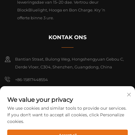
leweringsdae van 15–20 dae. Vertrou deur
BlockBluelight, Hooga en Bon Charge. Kry ’n
offerte binne 3 ure.
KONTAK ONS
Bantian Straat, Bulong Weg, Hongshengyuan Gebou C,
Derde Vloer, C304, Shenzhen, Guangdong, China
+86-15817448554
[email protected]
We value your privacy
We use cookies and similar tools to provide our services.
Kopiereg © 2026 Shenzhen Yarrae Technology Co., Ltd. Beijing Alle
If you don't want to accept all cookies, click Personalize
regte voorbehou.
Privatheidbeleid
cookies.