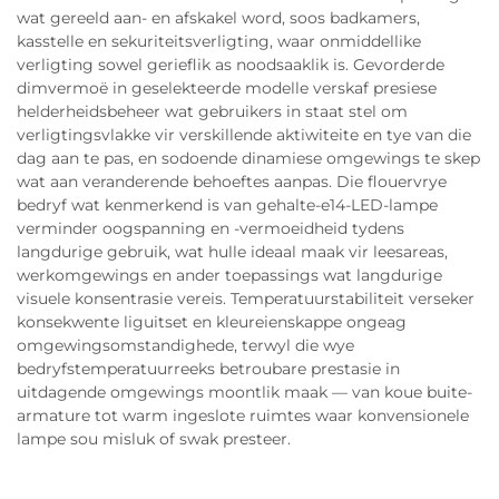
wat gereeld aan- en afskakel word, soos badkamers,
kasstelle en sekuriteitsverligting, waar onmiddellike
verligting sowel gerieflik as noodsaaklik is. Gevorderde
dimvermoë in geselekteerde modelle verskaf presiese
helderheidsbeheer wat gebruikers in staat stel om
verligtingsvlakke vir verskillende aktiwiteite en tye van die
dag aan te pas, en sodoende dinamiese omgewings te skep
wat aan veranderende behoeftes aanpas. Die flouervrye
bedryf wat kenmerkend is van gehalte-e14-LED-lampe
verminder oogspanning en -vermoeidheid tydens
langdurige gebruik, wat hulle ideaal maak vir leesareas,
werkomgewings en ander toepassings wat langdurige
visuele konsentrasie vereis. Temperatuurstabiliteit verseker
konsekwente liguitset en kleureienskappe ongeag
omgewingsomstandighede, terwyl die wye
bedryfstemperatuurreeks betroubare prestasie in
uitdagende omgewings moontlik maak — van koue buite-
armature tot warm ingeslote ruimtes waar konvensionele
lampe sou misluk of swak presteer.