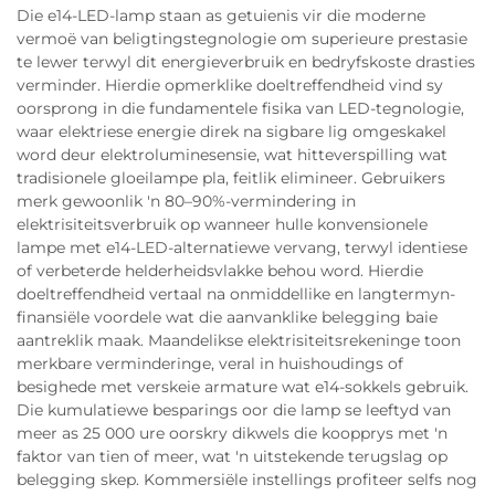
Die e14-LED-lamp staan as getuienis vir die moderne
vermoë van beligtingstegnologie om superieure prestasie
te lewer terwyl dit energieverbruik en bedryfskoste drasties
verminder. Hierdie opmerklike doeltreffendheid vind sy
oorsprong in die fundamentele fisika van LED-tegnologie,
waar elektriese energie direk na sigbare lig omgeskakel
word deur elektroluminesensie, wat hitteverspilling wat
tradisionele gloeilampe pla, feitlik elimineer. Gebruikers
merk gewoonlik 'n 80–90%-vermindering in
elektrisiteitsverbruik op wanneer hulle konvensionele
lampe met e14-LED-alternatiewe vervang, terwyl identiese
of verbeterde helderheidsvlakke behou word. Hierdie
doeltreffendheid vertaal na onmiddellike en langtermyn-
finansiële voordele wat die aanvanklike belegging baie
aantreklik maak. Maandelikse elektrisiteitsrekeninge toon
merkbare verminderinge, veral in huishoudings of
besighede met verskeie armature wat e14-sokkels gebruik.
Die kumulatiewe besparings oor die lamp se leeftyd van
meer as 25 000 ure oorskry dikwels die koopprys met 'n
faktor van tien of meer, wat 'n uitstekende terugslag op
belegging skep. Kommersiële instellings profiteer selfs nog