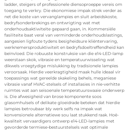
ladder, steigers of professionele diensoproeppe vereis om
toegang te verkry. Die ekonomiese impak strek verder as
net die koste van vervanglampies en sluit arbeidskoste,
bedryfsonderbrekings en ontwrigting wat met
onderhoudsaktiwiteite gepaard gaan, in. Kommersiële
fasiliteite baat veral van verminderde onderhoudslastings,
aangesien ligfoute tydens besigheidsure kliëntervaring,
werknemersproduktiwiteit en bedryfsdoeltreffendheid kan
beïnvloed. Die robuuste konstruksie van die e14-LED-lamp
weerstaan skok, vibrasie en temperatuurwisseling wat
dikwels vroegtydige mislukking by tradisionele lampies
veroorsaak. Hierdie veerkragtigheid maak hulle ideaal vir
toepassings wat gereelde skakeling behels, meganiese
vibrasie vanaf HVAC-stelsels of installasies in nie-verhitte
ruimtes wat aan seisoenale temperatuurswaaie onderwerp
is. Die afwesigheid van brose komponente soos
glasomhulsels of delikate gloeidrade beteken dat hierdie
lampies betroubaar bly werk selfs na impak wat
konvensionele alternatiewe sou laat stukkend raak. Hoë-
kwaliteit vervaardigers ontwerp e14-LED-lampies met
gevorderde termiese-bestuurstelsels wat optimale