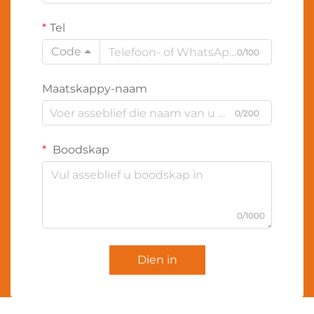
Tel
Code
0/100
Maatskappy-naam
0/200
Boodskap
0/1000
Dien in