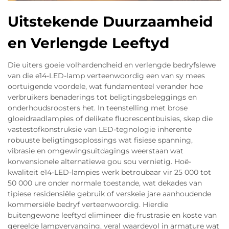
Uitstekende Duurzaamheid
en Verlengde Leeftyd
Die uiters goeie volhardendheid en verlengde bedryfslewe
van die e14-LED-lamp verteenwoordig een van sy mees
oortuigende voordele, wat fundamenteel verander hoe
verbruikers benaderings tot beligtingsbeleggings en
onderhoudsroosters het. In teenstelling met brose
gloeidraadlampies of delikate fluorescentbuisies, skep die
vastestofkonstruksie van LED-tegnologie inherente
robuuste beligtingsoplossings wat fisiese spanning,
vibrasie en omgewingsuitdagings weerstaan wat
konvensionele alternatiewe gou sou vernietig. Hoë-
kwaliteit e14-LED-lampies werk betroubaar vir 25 000 tot
50 000 ure onder normale toestande, wat dekades van
tipiese residensiële gebruik of verskeie jare aanhoudende
kommersiële bedryf verteenwoordig. Hierdie
buitengewone leeftyd elimineer die frustrasie en koste van
gereelde lampvervanging, veral waardevol in armature wat