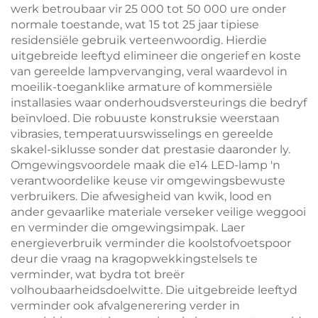
werk betroubaar vir 25 000 tot 50 000 ure onder
normale toestande, wat 15 tot 25 jaar tipiese
residensiële gebruik verteenwoordig. Hierdie
uitgebreide leeftyd elimineer die ongerief en koste
van gereelde lampvervanging, veral waardevol in
moeilik-toeganklike armature of kommersiële
installasies waar onderhoudsversteurings die bedryf
beïnvloed. Die robuuste konstruksie weerstaan
vibrasies, temperatuurswisselings en gereelde
skakel-siklusse sonder dat prestasie daaronder ly.
Omgewingsvoordele maak die e14 LED-lamp 'n
verantwoordelike keuse vir omgewingsbewuste
verbruikers. Die afwesigheid van kwik, lood en
ander gevaarlike materiale verseker veilige weggooi
en verminder die omgewingsimpak. Laer
energieverbruik verminder die koolstofvoetspoor
deur die vraag na kragopwekkingstelsels te
verminder, wat bydra tot breër
volhoubaarheidsdoelwitte. Die uitgebreide leeftyd
verminder ook afvalgenerering verder in