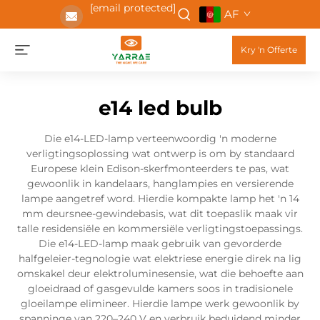
[email protected]
AF
Kry 'n Offerte
e14 led bulb
Die e14-LED-lamp verteenwoordig 'n moderne
verligtingsoplossing wat ontwerp is om by standaard
Europese klein Edison-skerfmonteerders te pas, wat
gewoonlik in kandelaars, hanglampies en versierende
lampe aangetref word. Hierdie kompakte lamp het 'n 14
mm deursnee-gewindebasis, wat dit toepaslik maak vir
talle residensiële en kommersiële verligtingstoepassings.
Die e14-LED-lamp maak gebruik van gevorderde
halfgeleier-tegnologie wat elektriese energie direk na lig
omskakel deur elektroluminesensie, wat die behoefte aan
gloeidraad of gasgevulde kamers soos in tradisionele
gloeilampe elimineer. Hierdie lampe werk gewoonlik by
spanninge van 220–240 V en verbruik beduidend minder