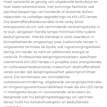
meer aansienlik as gevolg van uitgebreide bedryfstye en
hoër elektrisiteitstariewe, met sommige fasiliteite wat
jaarlikse besparings van honderde of duisende dollars
rapporteer na volledige opgraderings na e14-LED-lampe.
Die doeltreffendheidsvoordele strek verby bloot
energieverbruik om ook verminderde verkoelingskoste in
te sluit, aangesien hierdie lampe minimaal hitte tydens
bedryf genereer. Hierdie eienskap is veral waardevol in
klimaatbeheerde omgewings waar tradisionele lampe 'n
ongewenste termiese las bydra, wat lugversorgingstelsels
dwing om harder te werk en addisionele energie te
verbruik. Professionele beligtingsontwerpers spesifiseer
toenemend e14-LED-lampe vir projekte waar energiekodes
en volhoubaarheidsvereistes maksimum doeltreffendheid
vereis sonder dat beligtingskwaliteit gekompromitteer
word. Die kombinasie van onmiddellike
nutskostevermindering, uitgebreide vervangingsintervalle
en omgewingsverantwoordelikheid maak die e14-LED-lamp
'n intelligente keuse vir voorsienende verbruikers en
besighede wat hul beligtingsbeleggings wil optimeer
terwyl hulle hul koolstofvoetspoor en bedryfskoste