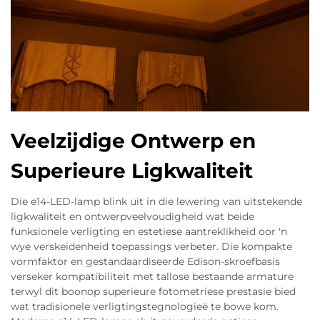
Veelzijdige Ontwerp en
Superieure Ligkwaliteit
Die e14-LED-lamp blink uit in die lewering van uitstekende
ligkwaliteit en ontwerpveelvoudigheid wat beide
funksionele verligting en estetiese aantreklikheid oor 'n
wye verskeidenheid toepassings verbeter. Die kompakte
vormfaktor en gestandaardiseerde Edison-skroefbasis
verseker kompatibiliteit met tallose bestaande armature
terwyl dit boonop superieure fotometriese prestasie bied
wat tradisionele verligtingstegnologieë te bowe kom.