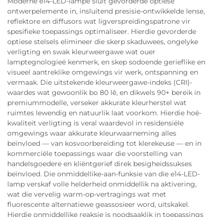
Moderne e14-LED-lampe sluit gevorderde optiese
ontwerpelemente in, insluitend presisie-ontwikkelde lense,
reflektore en diffusors wat ligverspreidingspatrone vir
spesifieke toepassings optimaliseer. Hierdie gevorderde
optiese stelsels elimineer die skerp skaduwees, ongelyke
verligting en swak kleurweergawe wat ouer
lamptegnologieë kenmerk, en skep sodoende gerieflike en
visueel aantreklike omgewings vir werk, ontspanning en
vermaak. Die uitstekende kleurweergawe-indeks (CRI)-
waardes wat gewoonlik bo 80 lê, en dikwels 90+ bereik in
premiummodelle, verseker akkurate kleurherstel wat
ruimtes lewendig en natuurlik laat voorkom. Hierdie hoë-
kwaliteit verligting is veral waardevol in residensiële
omgewings waar akkurate kleurwaarneming alles
beïnvloed — van kosvoorbereiding tot klerekeuse — en in
kommerciële toepassings waar die voorstelling van
handelsgoedere en kliëntgerief direk besigheidssukses
beïnvloed. Die onmiddellike-aan-funksie van die e14-LED-
lamp verskaf volle helderheid onmiddellik na aktivering,
wat die vervelig warm-op-vertragings wat met
fluorescente alternatiewe geassosieer word, uitskakel.
Hierdie onmiddellike reaksie is noodsaaklik in toepassings