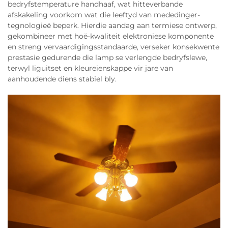
bedryfstemperature handhaaf, wat hitteverbande
afskakeling voorkom wat die leeftyd van mededinger-
tegnologieë beperk. Hierdie aandag aan termiese ontwerp,
gekombineer met hoë-kwaliteit elektroniese komponente
en streng vervaardigingsstandaarde, verseker konsekwente
prestasie gedurende die lamp se verlengde bedryfslewe,
terwyl liguitset en kleureienskappe vir jare van
aanhoudende diens stabiel bly.