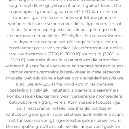
krag terwyl dit vergelykbare of beter liguitset lewer. Die
tegnologiese grondslag van die e14-LED-lamp sentreer
rondom liguitstralende diodes wat fotone genereer
wanneer elektriese stroom deur die halfgeleiermateriaal
vloei. Moderne weergawes beskik oor geïntegreerde
stroombane met verskeie LED-skyfies, hitteafvoersisteme
en drywerstroombane wat die kragvloei reguleer en
konsekwente prestasie verseker. Kleurtemperatuur-opsies
strek van warmwit (2700 K–3000 K) tot daglig (5000 K–
6500 K), wat gebruikers in staat stel om die atmosfeer
volgens hul spesifieke voorkeure en toepassings aan te pas.
Verdonkeringsvermoëns is beskikbaar in geselekteerde
modelle, wat addisionele beheer oor die helderheidsvlakke
bied. Die e14-LED-lamp word wyd in residensiële
opstellings gebruik, insluitend sitkamers, slaapkamers,
kombuisse en badkamers, waar versierende monteerders
betroubare verligting vereis. Kommersiële toepassings
sluit restaurante, hotelle, kleinhandelruimtes en
kantooromgewings in, waar estetiese aantreklikheid saam
met funksionele verligtingsvereistes gekombineer word.
Die kompakte grootte maak hierdie lampe veral geskik vir