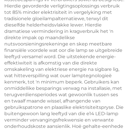
Hierdie gevorderde verligtingsoplossings verbruik
tot 85% minder elektrisiteit in vergelyking met
tradisionele gloeilampalternatiewe, terwyl dit
dieselfde helderheidsvlakke lewer. Hierdie
dramatiese vermindering in kragverbruik het 'n
direkte impak op maandelikse
nutsvoorsieningsrekeninge en skep meetbare
finansiële voordele wat oor die lamp se uitgebreide
leeftyd versamel word. Die uitstekende energie-
effektiwiteit is afkomstig van die direkte
omskakeling van elektriese energie na sigbare lig,
wat hitteverspilling wat ouer lamptegnologieë
kenmerk, tot 'n minimum beperk. Gebruikers kan
onmiddellike besparings verwag na installasie, met
terugverdiensperiodes wat gewoonlik tussen ses
en twaalf maande wissel, afhangende van
gebruikspatrone en plaaslike elektrisiteitspryse. Die
buitengewoon lang leeftyd van die e14 LED-lamp
verminder vervangingsfrekwensie en verwante
onderhoudskoste aansienlik. Hoë gehalte-eenhede