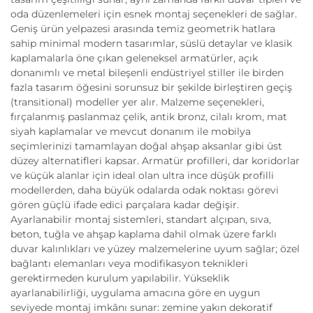
oda düzenlemeleri için esnek montaj seçenekleri de sağlar.
Geniş ürün yelpazesi arasında temiz geometrik hatlara
sahip minimal modern tasarımlar, süslü detaylar ve klasik
kaplamalarla öne çıkan geleneksel armatürler, açık
donanımlı ve metal bileşenli endüstriyel stiller ile birden
fazla tasarım öğesini sorunsuz bir şekilde birleştiren geçiş
(transitional) modeller yer alır. Malzeme seçenekleri,
fırçalanmış paslanmaz çelik, antik bronz, cilalı krom, mat
siyah kaplamalar ve mevcut donanım ile mobilya
seçimlerinizi tamamlayan doğal ahşap aksanlar gibi üst
düzey alternatifleri kapsar. Armatür profilleri, dar koridorlar
ve küçük alanlar için ideal olan ultra ince düşük profilli
modellerden, daha büyük odalarda odak noktası görevi
gören güçlü ifade edici parçalara kadar değişir.
Ayarlanabilir montaj sistemleri, standart alçıpan, sıva,
beton, tuğla ve ahşap kaplama dahil olmak üzere farklı
duvar kalınlıkları ve yüzey malzemelerine uyum sağlar; özel
bağlantı elemanları veya modifikasyon teknikleri
gerektirmeden kurulum yapılabilir. Yükseklik
ayarlanabilirliği, uygulama amacına göre en uygun
seviyede montaj imkânı sunar: zemine yakın dekoratif