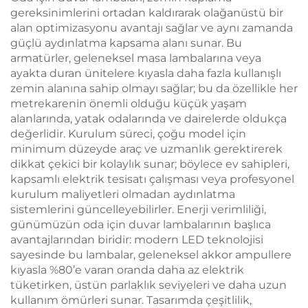
Saat
gereksinimlerini ortadan kaldırarak olağanüstü bir
alan optimizasyonu avantajı sağlar ve aynı zamanda
güçlü aydınlatma kapsama alanı sunar. Bu
armatürler, geleneksel masa lambalarına veya
ayakta duran ünitelere kıyasla daha fazla kullanışlı
zemin alanına sahip olmayı sağlar; bu da özellikle her
metrekarenin önemli olduğu küçük yaşam
alanlarında, yatak odalarında ve dairelerde oldukça
değerlidir. Kurulum süreci, çoğu model için
minimum düzeyde araç ve uzmanlık gerektirerek
dikkat çekici bir kolaylık sunar; böylece ev sahipleri,
kapsamlı elektrik tesisatı çalışması veya profesyonel
kurulum maliyetleri olmadan aydınlatma
sistemlerini güncelleyebilirler. Enerji verimliliği,
günümüzün oda için duvar lambalarının başlıca
avantajlarından biridir: modern LED teknolojisi
sayesinde bu lambalar, geleneksel akkor ampullere
kıyasla %80’e varan oranda daha az elektrik
tüketirken, üstün parlaklık seviyeleri ve daha uzun
kullanım ömürleri sunar. Tasarımda çeşitlilik,