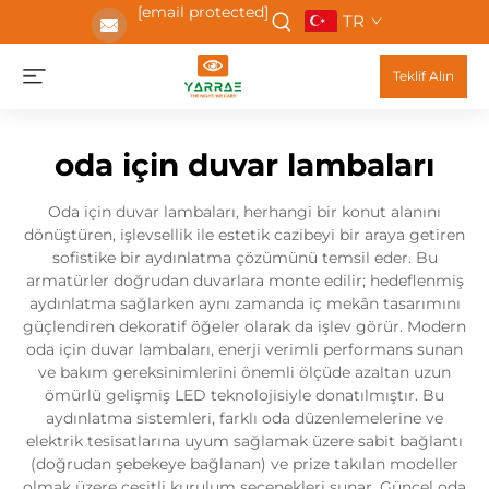
[email protected]
TR
Teklif Alın
oda için duvar lambaları
Oda için duvar lambaları, herhangi bir konut alanını
dönüştüren, işlevsellik ile estetik cazibeyi bir araya getiren
sofistike bir aydınlatma çözümünü temsil eder. Bu
armatürler doğrudan duvarlara monte edilir; hedeflenmiş
aydınlatma sağlarken aynı zamanda iç mekân tasarımını
güçlendiren dekoratif öğeler olarak da işlev görür. Modern
oda için duvar lambaları, enerji verimli performans sunan
ve bakım gereksinimlerini önemli ölçüde azaltan uzun
ömürlü gelişmiş LED teknolojisiyle donatılmıştır. Bu
aydınlatma sistemleri, farklı oda düzenlemelerine ve
elektrik tesisatlarına uyum sağlamak üzere sabit bağlantı
(doğrudan şebekeye bağlanan) ve prize takılan modeller
olmak üzere çeşitli kurulum seçenekleri sunar. Güncel oda