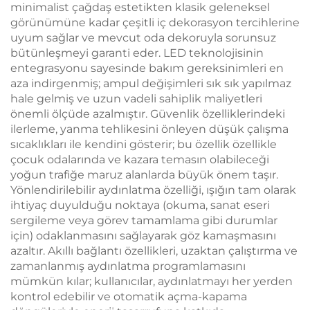
minimalist çağdaş estetikten klasik geleneksel
görünümüne kadar çeşitli iç dekorasyon tercihlerine
uyum sağlar ve mevcut oda dekoruyla sorunsuz
bütünleşmeyi garanti eder. LED teknolojisinin
entegrasyonu sayesinde bakım gereksinimleri en
aza indirgenmiş; ampul değişimleri sık sık yapılmaz
hale gelmiş ve uzun vadeli sahiplik maliyetleri
önemli ölçüde azalmıştır. Güvenlik özelliklerindeki
ilerleme, yanma tehlikesini önleyen düşük çalışma
sıcaklıkları ile kendini gösterir; bu özellik özellikle
çocuk odalarında ve kazara temasın olabileceği
yoğun trafiğe maruz alanlarda büyük önem taşır.
Yönlendirilebilir aydınlatma özelliği, ışığın tam olarak
ihtiyaç duyulduğu noktaya (okuma, sanat eseri
sergileme veya görev tamamlama gibi durumlar
için) odaklanmasını sağlayarak göz kamaşmasını
azaltır. Akıllı bağlantı özellikleri, uzaktan çalıştırma ve
zamanlanmış aydınlatma programlamasını
mümkün kılar; kullanıcılar, aydınlatmayı her yerden
kontrol edebilir ve otomatik açma-kapama