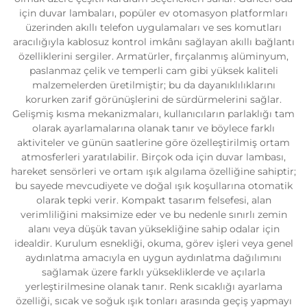
için duvar lambaları, popüler ev otomasyon platformları
üzerinden akıllı telefon uygulamaları ve ses komutları
aracılığıyla kablosuz kontrol imkânı sağlayan akıllı bağlantı
özelliklerini sergiler. Armatürler, fırçalanmış alüminyum,
paslanmaz çelik ve temperli cam gibi yüksek kaliteli
malzemelerden üretilmiştir; bu da dayanıklılıklarını
korurken zarif görünüşlerini de sürdürmelerini sağlar.
Gelişmiş kısma mekanizmaları, kullanıcıların parlaklığı tam
olarak ayarlamalarına olanak tanır ve böylece farklı
aktiviteler ve günün saatlerine göre özelleştirilmiş ortam
atmosferleri yaratılabilir. Birçok oda için duvar lambası,
hareket sensörleri ve ortam ışık algılama özelliğine sahiptir;
bu sayede mevcudiyete ve doğal ışık koşullarına otomatik
olarak tepki verir. Kompakt tasarım felsefesi, alan
verimliliğini maksimize eder ve bu nedenle sınırlı zemin
alanı veya düşük tavan yüksekliğine sahip odalar için
idealdir. Kurulum esnekliği, okuma, görev işleri veya genel
aydınlatma amacıyla en uygun aydınlatma dağılımını
sağlamak üzere farklı yüksekliklerde ve açılarla
yerleştirilmesine olanak tanır. Renk sıcaklığı ayarlama
özelliği, sıcak ve soğuk ışık tonları arasında geçiş yapmayı