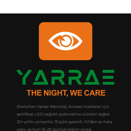
Shenzhen Yarrae Teknoloji, küresel markalar için
sertifikalı LED sağlıklı aydınlatma ürünleri sağlar.
20+ yıllık uzmanlık, 15 aylık garanti, %1'den az hata
oranı ve hızlı 15–20 günlük teslim süresi.