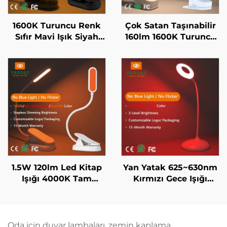
1600K Turuncu Renk
Çok Satan Taşınabilir
Sıfır Mavi Işık Siyah
160lm 1600K Turuncu
Cisim LED Kitap Işığı
ve Tam Spektrum
Renk Mavi Işık ve
Flicker Yok Beyaz
Cisim LED Kitap Işığı
1.5W 120lm Led Kitap
Yan Yatak 625~630nm
Işığı 4000K Tam
Kırmızı Gece Işığı
Spektrum & 1600K
Sürekli Parlaklık Ayarı
Amber Renk Okuma
ve Parlaklık Hafızası
Işığı Siyah Gövde Kitap
ile USB-C Şarjlı,
Işığı
Kablosuz Kullanım 18
Oda için duvar lambaları, zemin kaplama