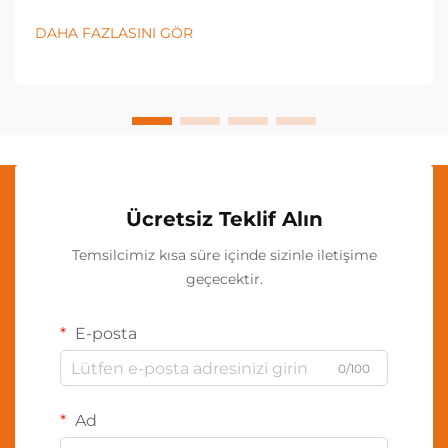
yaklaşımını dönüştürmüştür. Modern ampul
fabrikaları, sirkadiyen ritimleri desteklemek, bilişsel
DAHA FAZLASINI GÖR
performansı artırmak ve...
Ücretsiz Teklif Alın
Temsilcimiz kısa süre içinde sizinle iletişime
geçecektir.
E-posta
0/100
Ad