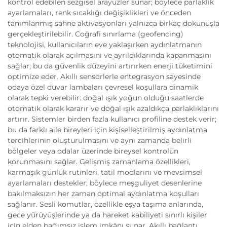
kontrol edebilen sezgisel arayüzler sunar; böylece parlaklık
ayarlamaları, renk sıcaklığı değişiklikleri ve önceden
tanımlanmış sahne aktivasyonları yalnızca birkaç dokunuşla
gerçekleştirilebilir. Coğrafi sınırlama (geofencing)
teknolojisi, kullanıcıların eve yaklaşırken aydınlatmanın
otomatik olarak açılmasını ve ayrıldıklarında kapanmasını
sağlar; bu da güvenlik düzeyini artırırken enerji tüketimini
optimize eder. Akıllı sensörlerle entegrasyon sayesinde
odaya özel duvar lambaları çevresel koşullara dinamik
olarak tepki verebilir: doğal ışık yoğun olduğu saatlerde
otomatik olarak kararır ve doğal ışık azaldıkça parlaklıklarını
artırır. Sistemler birden fazla kullanıcı profiline destek verir;
bu da farklı aile bireyleri için kişiselleştirilmiş aydınlatma
tercihlerinin oluşturulmasını ve aynı zamanda belirli
bölgeler veya odalar üzerinde bireysel kontrolün
korunmasını sağlar. Gelişmiş zamanlama özellikleri,
karmaşık günlük rutinleri, tatil modlarını ve mevsimsel
ayarlamaları destekler; böylece meşguliyet desenlerine
bakılmaksızın her zaman optimal aydınlatma koşulları
sağlanır. Sesli komutlar, özellikle eşya taşıma anlarında,
gece yürüyüşlerinde ya da hareket kabiliyeti sınırlı kişiler
için elden bağımsız işlem imkânı sunar. Akıllı bağlantı,