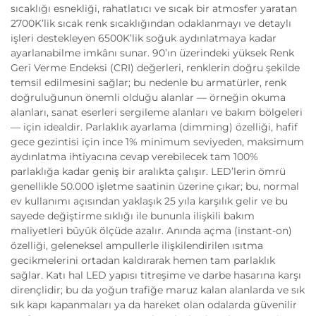
sıcaklığı esnekliği, rahatlatıcı ve sıcak bir atmosfer yaratan
2700K’lik sıcak renk sıcaklığından odaklanmayı ve detaylı
işleri destekleyen 6500K’lik soğuk aydınlatmaya kadar
ayarlanabilme imkânı sunar. 90’ın üzerindeki yüksek Renk
Geri Verme Endeksi (CRI) değerleri, renklerin doğru şekilde
temsil edilmesini sağlar; bu nedenle bu armatürler, renk
doğruluğunun önemli olduğu alanlar — örneğin okuma
alanları, sanat eserleri sergileme alanları ve bakım bölgeleri
— için idealdir. Parlaklık ayarlama (dimming) özelliği, hafif
gece gezintisi için ince 1% minimum seviyeden, maksimum
aydınlatma ihtiyacına cevap verebilecek tam 100%
parlaklığa kadar geniş bir aralıkta çalışır. LED’lerin ömrü
genellikle 50.000 işletme saatinin üzerine çıkar; bu, normal
ev kullanımı açısından yaklaşık 25 yıla karşılık gelir ve bu
sayede değiştirme sıklığı ile bununla ilişkili bakım
maliyetleri büyük ölçüde azalır. Anında açma (instant-on)
özelliği, geleneksel ampullerle ilişkilendirilen ısıtma
gecikmelerini ortadan kaldırarak hemen tam parlaklık
sağlar. Katı hal LED yapısı titreşime ve darbe hasarına karşı
dirençlidir; bu da yoğun trafiğe maruz kalan alanlarda ve sık
sık kapı kapanmaları ya da hareket olan odalarda güvenilir