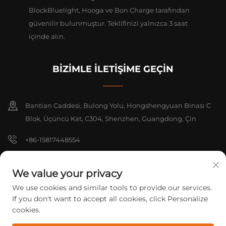
BlockBluelight, Hooga ve Bon Charge tarafından
güvenilir bulunmuştur. Teklifinizi yalnızca 3 saat
içinde alın.
BİZİMLE İLETİŞİME GEÇİN
Bantian Caddesi, Bulong Yolu, Hongshengyuan Binası C
Blok, Üçüncü Kat, C304, Shenzhen, Guangdong, Çin
+86-15817448554
[email protected]
We value your privacy
We use cookies and similar tools to provide our services.
Telif Hakkı © 2026 Shenzhen Yarrae Technology Co., Ltd. Beijing Tüm
If you don't want to accept all cookies, click Personalize
hakları saklıdır.
Gizlilik Politikası
cookies.