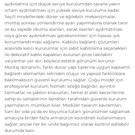
aydınlatma için düşük seviye kurulumdan tavana yakın
ortam aydınlatması için yüksek seviye kuruluma kadar.
Seçili modellerdeki döner ve eğilebilir mekanizmalar,
montaj sonrası yönlendirme ayarı yapılmasına olanak tanır
ve bu sayede okuma alanları, sanat eserleri aydınlatması
veya görev aydınlatması gereksinimleri için hassas ışık
konumlandırması sağlanır. Kablolu bağlantı çözümleri
arasında kalıcı kurulumlar için sabit kablolama seçenekleri
ile dekoratif kablo kapakları bulunan prize takılabilir
varyantlar yer alır; böylece estetik görünüm korunur.
Montaj donanımı, farklı duvar yapı tiplerine uygun kapsamlı
bağlantı elemanları setinden oluşur ve yapısal farklılıklara
bakılmaksızın güvenli kurulumu sağlar. Çoğu model için
profesyonel kurulum hizmeti isteğe bağlıdır; ayrıntılı
talimatlar ve şablon kılavuzları, temel el aleti becerilerine
sahip ev sahiplerinin kendileri tarafından güvenle kurulum
yapmalarını mümkün kılar. Modüler tasarım kavramları,
tüm bir oda ya da ev boyunca tutarlı görünümler sağlamak
amacıyla birden fazla armatürün koordineli kullanılmasını
sağlar; ancak her bir ünite bağımsız olarak kontrol edilebilir
durumda kalır.