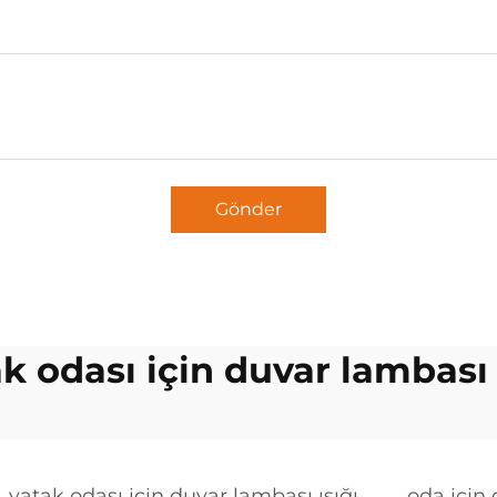
Gönder
k odası için duvar lambası 
yatak odası için duvar lambası ışığı
oda için