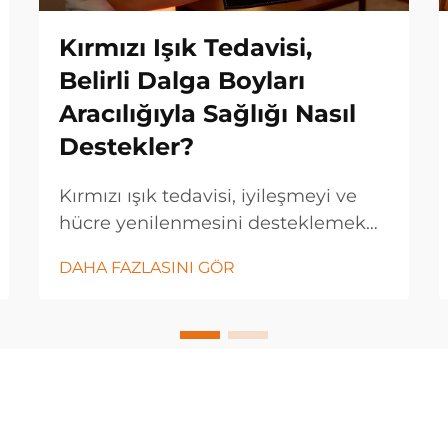
Kırmızı Işık Tedavisi,
Belirli Dalga Boyları
Aracılığıyla Sağlığı Nasıl
Destekler?
Kırmızı ışık tedavisi, iyileşmeyi ve
hücre yenilenmesini desteklemek
için belirli ışık dalga boylarının
DAHA FAZLASINI GÖR
gücünden yararlanan devrim
niteliğinde bir sağlık teknolojisi
olarak öne çıkmıştır. Bu yenilikçi
tedavi yöntemi, kırmızı ve yakın...