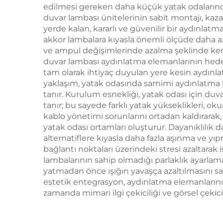
edilmesi gereken daha küçük yatak odalarında o
duvar lambası ünitelerinin sabit montajı, kaz
yerde kalan, kararlı ve güvenilir bir aydınlat
akkor lambalara kıyasla önemli ölçüde daha az
ve ampul değişimlerinde azalma şeklinde kendin
duvar lambası aydınlatma elemanlarının hedef
tam olarak ihtiyaç duyulan yere kesin aydınlat
yaklaşım, yatak odasında samimi aydınlatma b
tanır. Kurulum esnekliği, yatak odası için duv
tanır; bu sayede farklı yatak yükseklikleri, ok
kablo yönetimi sorunlarını ortadan kaldırarak
yatak odası ortamları oluşturur. Dayanıklılık d
alternatiflere kıyasla daha fazla aşınma ve yı
bağlantı noktaları üzerindeki stresi azaltara
lambalarının sahip olmadığı parlaklık ayarlama
yatmadan önce ışığın yavaşça azaltılmasını sa
estetik entegrasyon, aydınlatma elemanların
zamanda mimari ilgi çekiciliği ve görsel çekicil