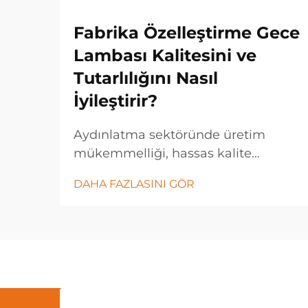
Fabrika Özelleştirme Gece
Lambası Kalitesini ve
Tutarlılığını Nasıl
İyileştirir?
Aydınlatma sektöründe üretim
mükemmelliği, hassas kalite
kontrolüne imkân veren ve ürün
DAHA FAZLASINI GÖR
çıktılarının tutarlı olmasını sağlayan
fabrika özelleştirme stratejilerine
giderek daha fazla dayanmaktadır.
Çağdaş aydınlatma üreticileri,
gelişmiş fabrika özelleştirme
teknolojilerinden yararlanarak...