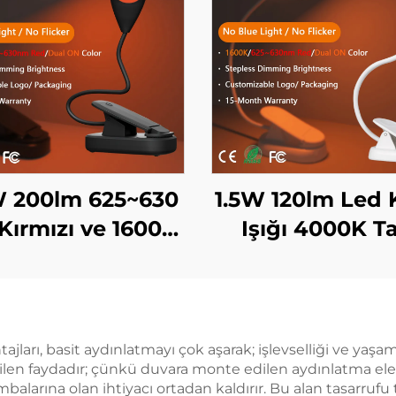
W 200lm 625~630
1.5W 120lm Led 
Kırmızı ve 1600K
Işığı 4000K 
uncu Renk Siyah
Spektrum & 16
sim Taşınabilir
Amber Renk O
li LED Kitap Işığı
Işığı Siyah Gö
Kitap Işığı
ları, basit aydınlatmayı çok aşarak; işlevselliği ve yaşam
len faydadır; çünkü duvara monte edilen aydınlatma elem
larına olan ihtiyacı ortadan kaldırır. Bu alan tasarrufu 