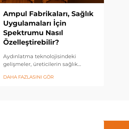
Ampul Fabrikaları, Sağlık
Ta
Uygulamaları İçin
Do
Spektrumu Nasıl
Rit
Özelleştirebilir?
Mod
doğa
Aydınlatma teknolojisindeki
ede
gelişmeler, üreticilerin sağlık
DAH
altı
uygulamaları için spektrum
DAHA FAZLASINI GÖR
geçi
ampullerine yaklaşımını
ayd
dönüştürmüştür. Modern ampul
kon
fabrikaları, sirkadiyen ritimleri
riti
desteklemek, bilişsel performansı
ölçü
artırmak ve...