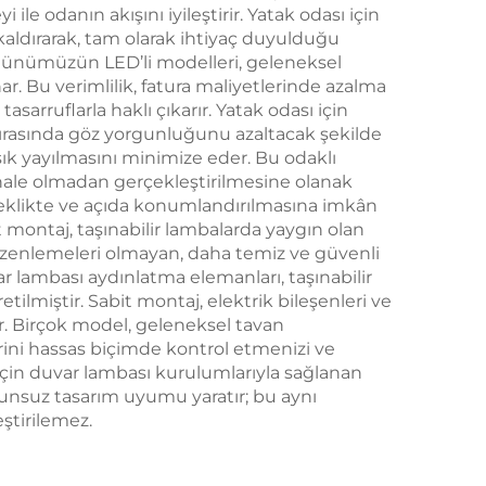
1800mAh Pil, 18 Saat
 odanın akışını iyileştirir. Yatak odası için
kaldırarak, tam olarak ihtiyaç duyulduğu
r; günümüzün LED’li modelleri, geleneksel
r. Bu verimlilik, fatura maliyetlerinde azalma
arruflarla haklı çıkarır. Yatak odası için
sırasında göz yorgunluğunu azaltacak şekilde
şık yayılmasını minimize eder. Bu odaklı
ahale olmadan gerçekleştirilmesine olanak
ükseklikte ve açıda konumlandırılmasına imkân
it montaj, taşınabilir lambalarda yaygın olan
düzenlemeleri olmayan, daha temiz ve güvenli
var lambası aydınlatma elemanları, taşınabilir
ilmiştir. Sabit montaj, elektrik bileşenleri ve
r. Birçok model, geleneksel tavan
erini hassas biçimde kontrol etmenizi ve
 için duvar lambası kurulumlarıyla sağlanan
unsuz tasarım uyumu yaratır; bu aynı
eştirilemez.