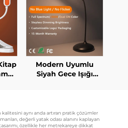
Kitap
Modern Uyumlu
Tam
Siyah Gece Işığı
00K
1600K Bal Rengi ve
kuma
4000K Tam
vde
Spektrum Beyaz
Akıllı Sürekli
 kalitesini aynı anda artıran pratik çözümler
anları, değerli yatak odası alanını kaplayan
Ayarlama, Hafızalı,
tasarımı, özellikle her metrekareye dikkat