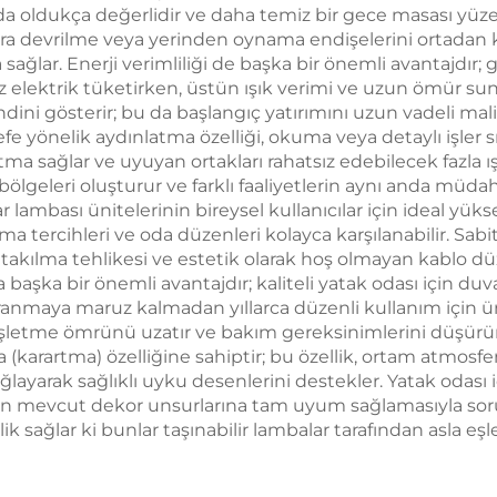
ldukça değerlidir ve daha temiz bir gece masası yüzeyi ile
ara devrilme veya yerinden oynama endişelerini ortadan 
ma sağlar. Enerji verimliliği de başka bir önemli avantajdı
 elektrik tüketirken, üstün ışık verimi ve uzun ömür suna
i gösterir; bu da başlangıç yatırımını uzun vadeli mali tas
e yönelik aydınlatma özelliği, okuma veya detaylı işler 
ma sağlar ve uyuyan ortakları rahatsız edebilecek fazla ı
ölgeleri oluşturur ve farklı faaliyetlerin aynı anda müd
ar lambası ünitelerinin bireysel kullanıcılar için ideal y
uma tercihleri ve oda düzenleri kolayca karşılanabilir. Sab
, takılma tehlikesi ve estetik olarak hoş olmayan kablo 
a başka bir önemli avantajdır; kaliteli yatak odası için du
pranmaya maruz kalmadan yıllarca düzenli kullanım için üret
k işletme ömrünü uzatır ve bakım gereksinimlerini düşürü
 (karartma) özelliğine sahiptir; bu özellik, ortam atmosf
ğlayarak sağlıklı uyku desenlerini destekler. Yatak odası
ın mevcut dekor unsurlarına tam uyum sağlamasıyla sor
ik sağlar ki bunlar taşınabilir lambalar tarafından asla eşl