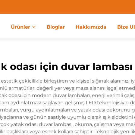
a
Ürünler
Bloglar
Hakkımızda
Bize U
k odası için duvar lambası 
i estetik çekicilikle birleştiren ve kişisel sığınak alanınız
lü armatürler, değerli yer veya masa alanını işgal etm
atak odası için modern duvar lambaları, enerji verimli ça
tam aydınlatması sağlayan gelişmiş LED teknolojisiyle do
ambaları, vurgu aydınlatmaları ve yatak odası dekorunu 
ihtiyaçlarına ve günün saatiyle uyumlu olarak ışık şiddetini
 Birçok yatak odası duvar lambası, okuma, çalışma veya mak
r başlıklara veya esnek kollara sahiptir. Teknolojik yenil