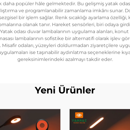
derek daha popüler hâle gelmektedir. Bu gelişmiş yatak od
la çalıştırma ve programlanabilir zamanlama imkânı sunar. 
ezgisel bir işlem sağlar. Renk sıcaklığı ayarlama özelliği, k
apmalarına olanak tanır. Hareket sensörleri, biri odaya gi
r. Yatak odası duvar lambalarının uygulama alanları, konut
ası lambalarının sofistike bir alternatifi olarak işlev gö
isafir odaları, yüzeyleri doldurmadan ziyaretçilere uy
uygulamaları ise taşınabilir aydınlatma seçeneklerine kıy
gereksinimlerindeki azalmayı takdir eder.
Yeni Ürünler