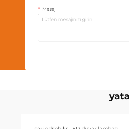
Mesaj
yata
şarj edilebilir LED duvar lambası