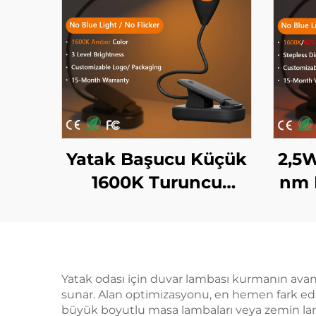
Yatak Başucu Küçük
2,5
1600K Turuncu
nm 
Renkli Mavi Işık Yok
Tur
Siyah Cisim LED
Ci
Kitap Işığı
Klips
Yatak odası için duvar lambası kurmanın avantaj
sunar. Alan optimizasyonu, en hemen fark edi
büyük boyutlu masa lambaları veya zemin lamba