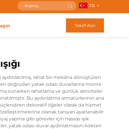
TR
Teklif Alın
laşın
ışığı
ı iyi aydınlatılmış, rahat bir mekâna dönüştüren
eden doğrudan yatak odası duvarlarına monte
lışma sunarken rahatlama ve günlük aktiviteler
natılmıştır. Bu aydınlatma armatürlerinin ana
güçlendiren dekoratif öğeler olarak da hizmet
 özelleştirmelerine olanak tanıyan ayarlanabilir
yaj yapma gibi görevler için hassas ışık
ikler, yatak odası duvar aydınlatmasını kökten