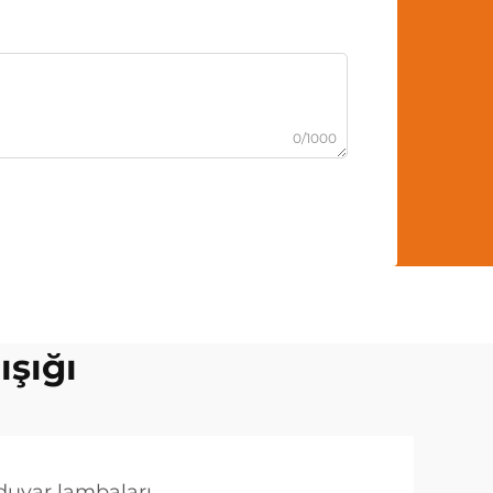
0/1000
ışığı
 duvar lambaları