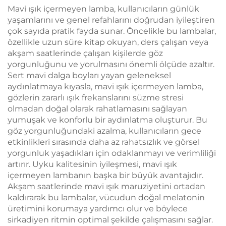
Ömrü Type-C
Mavi ışık içermeyen lamba, kullanıcıların günlük
yaşamlarını ve genel refahlarını doğrudan iyileştiren
çok sayıda pratik fayda sunar. Öncelikle bu lambalar,
özellikle uzun süre kitap okuyan, ders çalışan veya
akşam saatlerinde çalışan kişilerde göz
yorgunluğunu ve yorulmasını önemli ölçüde azaltır.
Sert mavi dalga boyları yayan geleneksel
aydınlatmaya kıyasla, mavi ışık içermeyen lamba,
gözlerin zararlı ışık frekanslarını süzme stresi
olmadan doğal olarak rahatlamasını sağlayan
yumuşak ve konforlu bir aydınlatma oluşturur. Bu
göz yorgunluğundaki azalma, kullanıcıların gece
etkinlikleri sırasında daha az rahatsızlık ve görsel
yorgunluk yaşadıkları için odaklanmayı ve verimliliği
artırır. Uyku kalitesinin iyileşmesi, mavi ışık
içermeyen lambanın başka bir büyük avantajıdır.
Akşam saatlerinde mavi ışık maruziyetini ortadan
kaldırarak bu lambalar, vücudun doğal melatonin
üretimini korumaya yardımcı olur ve böylece
sirkadiyen ritmin optimal şekilde çalışmasını sağlar.