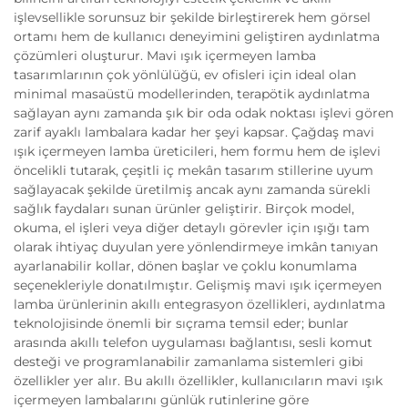
işlevsellikle sorunsuz bir şekilde birleştirerek hem görsel
ortamı hem de kullanıcı deneyimini geliştiren aydınlatma
çözümleri oluşturur. Mavi ışık içermeyen lamba
tasarımlarının çok yönlülüğü, ev ofisleri için ideal olan
minimal masaüstü modellerinden, terapötik aydınlatma
sağlayan aynı zamanda şık bir oda odak noktası işlevi gören
zarif ayaklı lambalara kadar her şeyi kapsar. Çağdaş mavi
ışık içermeyen lamba üreticileri, hem formu hem de işlevi
öncelikli tutarak, çeşitli iç mekân tasarım stillerine uyum
sağlayacak şekilde üretilmiş ancak aynı zamanda sürekli
sağlık faydaları sunan ürünler geliştirir. Birçok model,
okuma, el işleri veya diğer detaylı görevler için ışığı tam
olarak ihtiyaç duyulan yere yönlendirmeye imkân tanıyan
ayarlanabilir kollar, dönen başlar ve çoklu konumlama
seçenekleriyle donatılmıştır. Gelişmiş mavi ışık içermeyen
lamba ürünlerinin akıllı entegrasyon özellikleri, aydınlatma
teknolojisinde önemli bir sıçrama temsil eder; bunlar
arasında akıllı telefon uygulaması bağlantısı, sesli komut
desteği ve programlanabilir zamanlama sistemleri gibi
özellikler yer alır. Bu akıllı özellikler, kullanıcıların mavi ışık
içermeyen lambalarını günlük rutinlerine göre