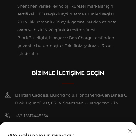
Shenzhen Yarrae Teknoloji, küresel markalar için
sertifikalı LED sağlıklı aydınlatma ürünleri sağlar.
20+ yıllık uzmanlık, 15 aylık garanti, %1'den az hata
oranı ve hızlı 15–20 günlük teslim süresi.
BlockBluelight, Hooga ve Bon Charge tarafından
güvenilir bulunmuştur. Teklifinizi yalnızca 3 saat
içinde alın.
BİZİMLE İLETİŞİME GEÇİN
Bantian Caddesi, Bulong Yolu, Hongshengyuan Binası C
Blok, Üçüncü Kat, C304, Shenzhen, Guangdong, Çin
+86-15817448554
[email protected]