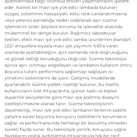
aydınlatmaya bağlı olumsuz etkileri yaşamamasını garanti
eder. Kaliteli bir mavi ışık yok edici lambada bulunan
süzgeç sisteminin hassasiyeti, kötü renk canlandırmasına
veya yetersiz parlaklığa neden olabilecek aşırı süzme
işlemlerini önler; böylece koruma ile işlevsellik arasında
mükemmel bir denge kurulur. Bağımsız laboratuvar
testleri, etkili mavi ışık yok edici lamba ürünlerinin standart
LED ampullere kıyasla mavi ışık yayımını %95’e varan
oranlarda azaltabildiğini, aynı zamanda renk doğruluğunu
ve görsel netliği koruduğunu doğrular. Süzme teknolojisi
ayrıca aşırı ısınmayı engelleyen ve lambanın kullanım ömrü
boyunca tutarlı performans sağlamayı sağlayan ısı
yönetimi sistemlerini de içerir. Gelişmiş modellerde
ayarlanabilir süzme şiddeti özelliği bulunur; bu özellik,
kullanıcıların özel ihtiyaçlarına, günün saati ve kişisel
duyarlılık seviyelerine göre mavi ışık azaltma düzeyini
özelleştirmesine olanak tanır. Süzme teknolojisinin
dayanıklılığı, mavi ışık yok edici lambanın binlerce saatlik
çalışma süresi boyunca koruyucu özelliklerini korumasını
sağlar ve performansında herhangi bir bozulma olmadan
sürekli fayda sunar. Bu teknolojik yenilik, koruyucu sağlık
faydalarını pratik aydınlatma ihtiyaçlarıyla tek bir zarif