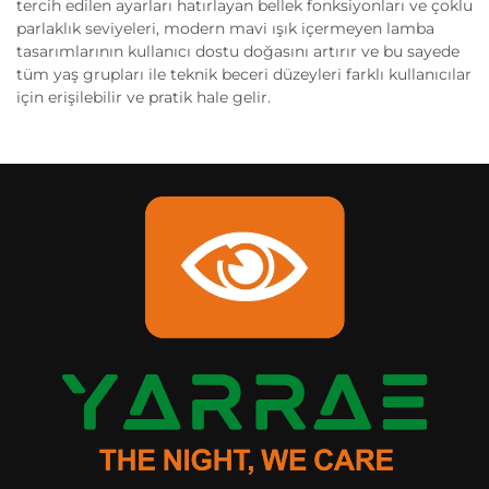
tercih edilen ayarları hatırlayan bellek fonksiyonları ve çoklu
parlaklık seviyeleri, modern mavi ışık içermeyen lamba
tasarımlarının kullanıcı dostu doğasını artırır ve bu sayede
tüm yaş grupları ile teknik beceri düzeyleri farklı kullanıcılar
için erişilebilir ve pratik hale gelir.