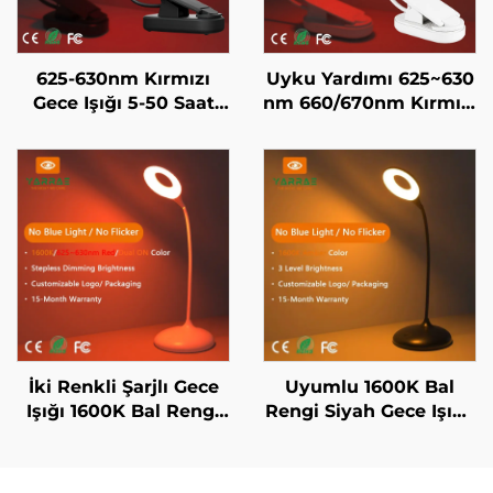
625-630nm Kırmızı
Uyku Yardımı 625~630
Gece Işığı 5-50 Saat
nm 660/670nm Kırmızı
Kullanım 3 Parlaklık
Renk Flicker Yok Mavi
Seviyesi Siyah Cisim
Işık Yok Beyaz Cisim
Hızlı 1-Saatlik USB Şarjı
LED Kitap Işığı
İki Renkli Şarjlı Gece
Uyumlu 1600K Bal
Işığı 1600K Bal Rengi
Rengi Siyah Gece Işığı,
ve 625~630nm Kırmızı
3 Ayarlanabilir
Sürekli Ayarlama,
Parlaklık Seçeneği ve
Hafızalı, 18 Saat Pil
1800mAh Şarjlı Pil ile