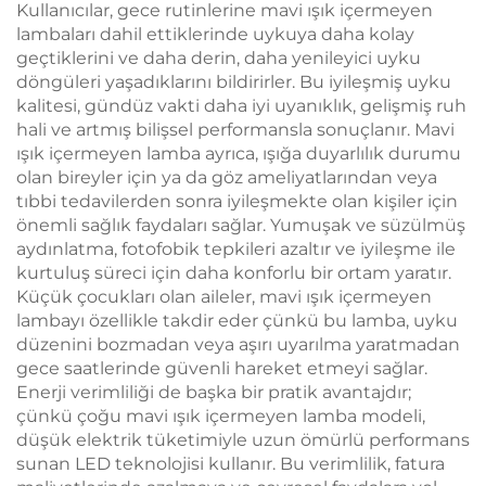
Kullanıcılar, gece rutinlerine mavi ışık içermeyen
lambaları dahil ettiklerinde uykuya daha kolay
geçtiklerini ve daha derin, daha yenileyici uyku
döngüleri yaşadıklarını bildirirler. Bu iyileşmiş uyku
kalitesi, gündüz vakti daha iyi uyanıklık, gelişmiş ruh
hali ve artmış bilişsel performansla sonuçlanır. Mavi
ışık içermeyen lamba ayrıca, ışığa duyarlılık durumu
olan bireyler için ya da göz ameliyatlarından veya
tıbbi tedavilerden sonra iyileşmekte olan kişiler için
önemli sağlık faydaları sağlar. Yumuşak ve süzülmüş
aydınlatma, fotofobik tepkileri azaltır ve iyileşme ile
kurtuluş süreci için daha konforlu bir ortam yaratır.
Küçük çocukları olan aileler, mavi ışık içermeyen
lambayı özellikle takdir eder çünkü bu lamba, uyku
düzenini bozmadan veya aşırı uyarılma yaratmadan
gece saatlerinde güvenli hareket etmeyi sağlar.
Enerji verimliliği de başka bir pratik avantajdır;
çünkü çoğu mavi ışık içermeyen lamba modeli,
düşük elektrik tüketimiyle uzun ömürlü performans
sunan LED teknolojisi kullanır. Bu verimlilik, fatura