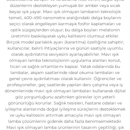
düzenlerini destekleyen yumuşak bir amber veya sıcak
beyaz ışık yayar. Mavi ışık olmayan lambanın teknolojik
temeli, 400–490 nanometre aralığındaki dalga boylarını
seçici olarak engelleyen karmaşık fosfor kaplamaları ve
optik süzgeçlerden oluşur; bu dalga boyları melatonin
üretimini baskılayarak uyku kalitesini olumsuz etkiler.
Birçok model parlaklık ayarı (karartma) özelliğine sahiptir;
kullanıcılar, belirli ihtiyaçlarına ve günün saatiyle uyumlu
olarak aydınlatma seviyesini ayarlayabilirler. Mavi ışık
olmayan lamba teknolojisinin uygulama alanları konut,
ticari ve sağlık ortamlarını kapsar. Yatak odalarında bu
lambalar, akşam saatlerinde ideal okuma lambaları ve
genel çevre aydınlatması olarak kullanılır. Öğrenciler ve
profesyoneller, geç saatlerde yapılan ders çalışma veya iş
dönemlerinde mavi ışık olmayan lambaları kullanarak dijital
göz yorgunluğunu azaltırken görevler için yeterli
görünürlüğü korurlar. Sağlık tesisleri, hastane odaları ve
iyileşme alanlarında doğal iyileşme süreçlerini desteklemek
ve uyku kalitesini artırmak amacıyla mavi ışık olmayan
lamba çözümlerini giderek daha fazla benimsemektedir.
Mavi ışık olmayan lamba ürünlerinin tasarım çeşitliliği, şık