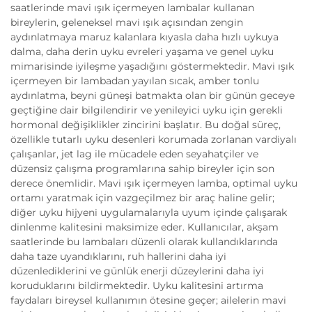
saatlerinde mavi ışık içermeyen lambalar kullanan
bireylerin, geleneksel mavi ışık açısından zengin
aydınlatmaya maruz kalanlara kıyasla daha hızlı uykuya
dalma, daha derin uyku evreleri yaşama ve genel uyku
mimarisinde iyileşme yaşadığını göstermektedir. Mavi ışık
içermeyen bir lambadan yayılan sıcak, amber tonlu
aydınlatma, beyni güneşi batmakta olan bir günün geceye
geçtiğine dair bilgilendirir ve yenileyici uyku için gerekli
hormonal değişiklikler zincirini başlatır. Bu doğal süreç,
özellikle tutarlı uyku desenleri korumada zorlanan vardiyalı
çalışanlar, jet lag ile mücadele eden seyahatçiler ve
düzensiz çalışma programlarına sahip bireyler için son
derece önemlidir. Mavi ışık içermeyen lamba, optimal uyku
ortamı yaratmak için vazgeçilmez bir araç haline gelir;
diğer uyku hijyeni uygulamalarıyla uyum içinde çalışarak
dinlenme kalitesini maksimize eder. Kullanıcılar, akşam
saatlerinde bu lambaları düzenli olarak kullandıklarında
daha taze uyandıklarını, ruh hallerini daha iyi
düzenlediklerini ve günlük enerji düzeylerini daha iyi
koruduklarını bildirmektedir. Uyku kalitesini artırma
faydaları bireysel kullanımın ötesine geçer; ailelerin mavi