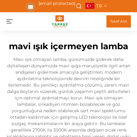
[email protected]
TR
Teklif Alın
mavi ışık içermeyen lamba
Mavi ışık olmayan lamba, günümüzde giderek daha
dijitalleşen dünyamızda mavi ışığa maruziyetle ilgili artan
endişeleri gidermek amacıyla geliştirilen, modern
aydınlatma teknolojisinde devrim niteliğinde bir
ilerlemedir. Bu yenilikçi aydınlatma çözümü, zararlı mavi
dalga boylarını süzerek, günlük yaşamın çeşitli aktiviteleri
için optimal aydınlatmayı korur. Mavi ışık olmayan
lambalar, sirkadiyen ritimleri bozabilecek ve göz
yorgunluğuna neden olabilecek sert mavi spektrumu
ortadan kaldırmak için gelişmiş LED teknolojisi ile özel
süzgeç mekanizmalarını bir araya getirir. Bu lambalar
genellikle 2700K ila 3000K arasında değişen sıcak renk
sıcaklıklarına sahiptir ve rahatlama hissi veren, doğal uyku