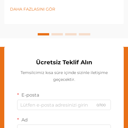
çözümleri gerektirir. Bir LED zemin lambası, enerji
verimli teknolojisi sayesinde herhangi bir mekânın
DAHA FAZLASINI GÖR
atmosferini dönüştüren çok yönlü bir aydınlatma
armatürdür...
Ücretsiz Teklif Alın
Temsilcimiz kısa süre içinde sizinle iletişime
geçecektir.
E-posta
0/100
Ad