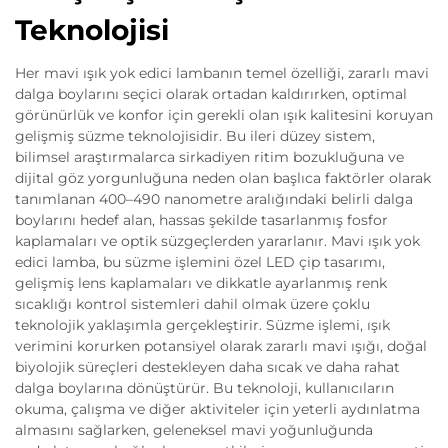
Teknolojisi
Her mavi ışık yok edici lambanın temel özelliği, zararlı mavi
dalga boylarını seçici olarak ortadan kaldırırken, optimal
görünürlük ve konfor için gerekli olan ışık kalitesini koruyan
gelişmiş süzme teknolojisidir. Bu ileri düzey sistem,
bilimsel araştırmalarca sirkadiyen ritim bozukluğuna ve
dijital göz yorgunluğuna neden olan başlıca faktörler olarak
tanımlanan 400–490 nanometre aralığındaki belirli dalga
boylarını hedef alan, hassas şekilde tasarlanmış fosfor
kaplamaları ve optik süzgeçlerden yararlanır. Mavi ışık yok
edici lamba, bu süzme işlemini özel LED çip tasarımı,
gelişmiş lens kaplamaları ve dikkatle ayarlanmış renk
sıcaklığı kontrol sistemleri dahil olmak üzere çoklu
teknolojik yaklaşımla gerçekleştirir. Süzme işlemi, ışık
verimini korurken potansiyel olarak zararlı mavi ışığı, doğal
biyolojik süreçleri destekleyen daha sıcak ve daha rahat
dalga boylarına dönüştürür. Bu teknoloji, kullanıcıların
okuma, çalışma ve diğer aktiviteler için yeterli aydınlatma
almasını sağlarken, geleneksel mavi yoğunluğunda