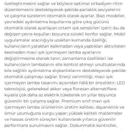
özelleştirmesini sağlar ve böylece optimal sirkadiyen ritim
düzenlemesini destekleyecek şekilde parlaklık seviyelerini
ve çalışma sürelerini otomatik olarak ayarlar. Bazı modeller,
çevredeki aydınlatma koşullarına göre çıkış gücünü
otomatik olarak ayarlayan ortam ışık sensörleri içerir; bu da
değişen çevre koşulları boyunca sürekli konfor sağlar. Mobil
uygulamalar aracılığıyla uzaktan kumanda özelliği,
kullanıcıların yataktan kalkmadan veya yaptıkları aktiviteleri
kesmeden mavi ışık içermeyen lamba ayarlarını
değiştirmesine olanak tanır; zamanlama özellikleri ise
kullanıcıların lambalarını elle kontrol etmeyi unuttuklarında
bile sağlıklı aydınlatma alışkanlıklarını destekleyecek şekilde
otomatik çalışmayı sağlar. Enerji verimliliği, mavi ışık
içermeyen lamba tasarımı açısından hâlâ bir önceliktir; LED
teknolojisi, geleneksel akkor veya floresan alternatiflere
kıyasla çok daha az elektrik tüketerek on yıllar boyunca
güvenilir bir çalışma sağlar. Premium sınıf mavi ışık
içermeyen lamba ürünlerinin üretim kalitesi, dayanıklılık ve
ömür uzunluğuna vurgu yapar; yüksek kaliteli malzemeler
ve hassas üretim süreçleri kullanılarak yıllarca güvenilir
performans sunulmasını sağlar. Dokunmatik kontroller,