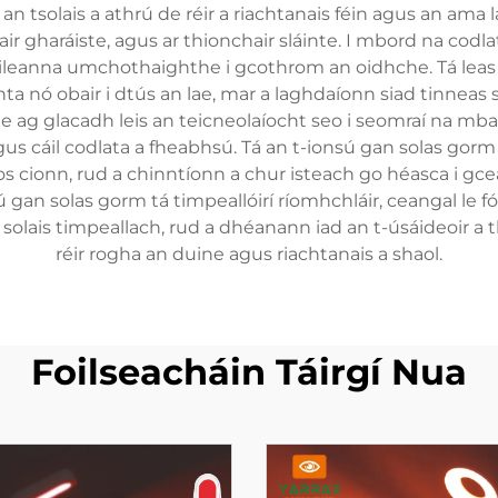
l an tsolais a athrú de réir a riachtanais féin agus an a
ir gharáiste, agus ar thionchair sláinte. I mbord na codla
oileanna umchothaighthe i gcothrom an oidhche. Tá leas 
chta nó obair i dtús an lae, mar a laghdaíonn siad tinnea
e ag glacadh leis an teicneolaíocht seo i seomraí na mbain
s cáil codlata a fheabhsú. Tá an t-ionsú gan solas gorm ar
os cionn, rud a chinntíonn a chur isteach go héasca i gce
sú gan solas gorm tá timpeallóirí ríomhchláir, ceangal le 
 solais timpeallach, rud a dhéanann iad an t-úsáideoir 
réir rogha an duine agus riachtanais a shaol.
Foilseacháin Táirgí Nua