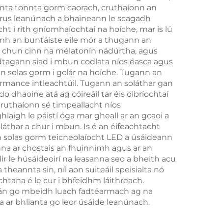
siúnta tonnta gorm caorach, cruthaíonn an
í
1800Mah
strus leanúnach a bhaineann le scagadh
ht i rith gníomhaíochtaí na hoíche, mar is lú
uímh an buntáiste eile mór a thugann an
cur chun cinn na mélatonín nádúrtha, agus
 dtagann siad i mbun codlata níos éasca agus
an solas gorm i gclár na hoíche. Tugann an
ormance intleachtúil. Tugann an soláthar gan
o dhaoine atá ag cóireáil tar éis oibríochtaí
 cruthaíonn sé timpeallacht níos
aigh le páistí óga mar gheall ar an gcaoi a
láthar a chur i mbun. Is é an éifeachtacht
an solas gorm teicneolaíocht LED a úsáideann
na ar chostais an fhuinnimh agus ar an
ir le húsáideoirí na leasanna seo a bheith acu
 theannta sin, níl aon suiteáil speisialta nó
chtana é le cur i bhfeidhm láithreach.
eán go mbeidh luach fadtéarmach ag na
 ar bhlianta go leor úsáide leanúnach.