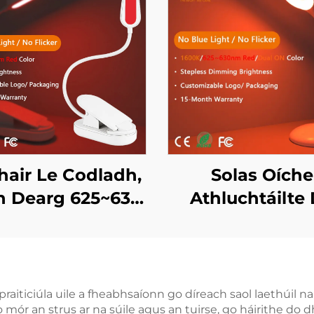
air Le Codladh,
Solas Oíche
h Dearg 625~630
Athluchtáilte
660/670nm, Gan
Dhath 1600K A
cintillíocht ná
agus 625~63
éas Gorm, Solas
Dearg Leithne
har LED le Corp
Teagmhála l
aiticiúla uile a fheabhsaíonn go díreach saol laethúil na
o mór an strus ar na súile agus an tuirse, go háirithe do
Bán
Cuimhne 18H 