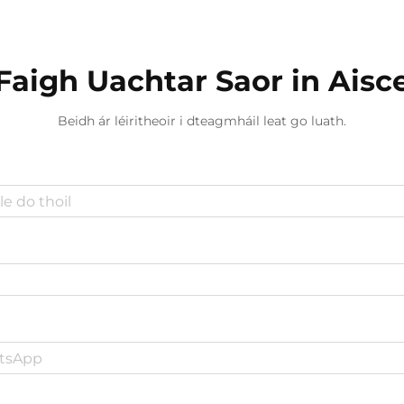
foirgnimh...
Faigh Uachtar Saor in Aisc
Beidh ár léiritheoir i dteagmháil leat go luath.