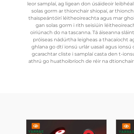
leor samplaí, ag ligean don úsáideoir leibhéa
solas gorm ar thionchair shiopaí, ar thioncha
thaispeántóirí léitheoireachta agus mar gh
gan solas gorm i rith seisiúin léitheoirea
oiriúnach do na tascanna. Tá áiseanna sláint
próiseas nádúrtha leigheas a thacaíocht agu
ghlana go dtí ionsú urlár uasail agus ionsú 
gcarachtar cliste i samplaí casta den t-ion
athrú go huathoibríoch de réir na dtionchair