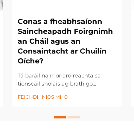
Conas a fheabhsaíonn
Saincheapadh Foirgnimh
an Cháil agus an
Consaintacht ar Chuilín
Oíche?
Tá baráil na monaróireachta sa
tionscail sholáis ag brath go
hiomlán ar straitéisí saincheaptha
FEICHDH NÍOS MHÓ
foirgnimh a chuireann cumhacht ar
rialú cáil cruinn agus ar thoraidh
táirge cothrom. Úsáideann
monaróirí soláis nua-aimseartha
teicneolaíocht chun saincheapadh