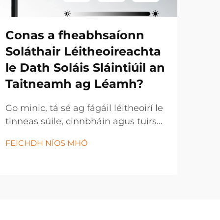
Conas a fheabhsaíonn
Cé
Soláthair Léitheoireachta
fe
le Dath Soláis Sláintiúil an
ti
Taitneamh ag Léamh?
co
ar 
Go minic, tá sé ag fágáil léitheoirí le
tinneas súile, cinnbháin agus tuirse i
Tá 
ndiaidh seisiún léitheoireachta fada,
tuai
FEICHDH NÍOS MHÓ
go háirithe nuair a úsáideann siad
chu
FEI
coinníollacha soláis gan chóir. Tá cáil
a ch
an tsoláis ag cur isteach ar
prí
thaitneamh radharcach, ar thuiscint
chái
agus ar an taithí iomlán ag léamh...
gcu
ioml