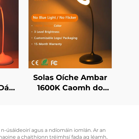
Solas Oíche Ambar
 Dá
1600K Caomh do
mbar
Chodladh i dDhubh
0nm
le 3 Socruithe Solais
ála
Réamhshocraithe le
e
Bataireacht
 n-úsáideoirí agus a ndíomáin iomlán. Ar an
 dhaoine a chaithíonn tréimhsí fada ag léamh,
Fad
Athluchtáilte