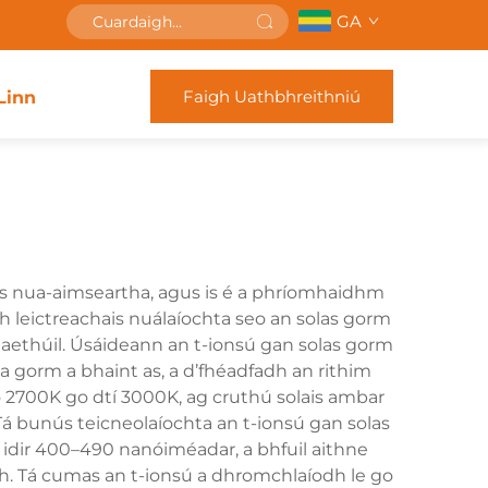
GA
Faigh Uathbhreithniú
Linn
hais nua-aimseartha, agus is é a phríomhaidhm
h leictreachais nuálaíochta seo an solas gorm
ethúil. Úsáideann an t-ionsú gan solas gorm
a gorm a bhaint as, a d’fhéadfadh an rithim
 2700K go dtí 3000K, ag cruthú solais ambar
á bunús teicneolaíochta an t-ionsú gan solas
 idir 400–490 nanóiméadar, a bhfuil aithne
h. Tá cumas an t-ionsú a dhromchlaíodh le go