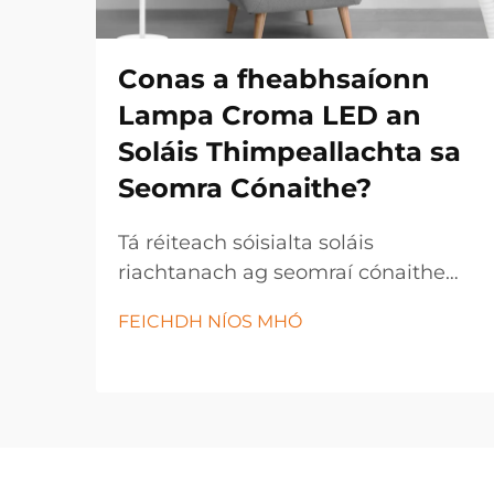
Conas a fheabhsaíonn
Lampa Croma LED an
Soláis Thimpeallachta sa
Seomra Cónaithe?
Tá réiteach sóisialta soláis
riachtanach ag seomraí cónaithe
nua-aimseartha chun feidhmiúlacht
FEICHDH NÍOS MHÓ
agus taitneamh a mhéadú. Is é
lampa croma LED réiteach soláis
iolrach atá in ann an timpeallacht a
athrú i aon spás trí theicneolaíocht
éifeachtach in éadan an dhoilí...