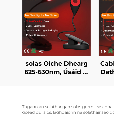
solas Oíche Dhearg
Cabh
625-630nm, Úsáid 5-
Dat
50 Uair an Chloig, 3
nm 
Socruithe Soiléir,
S
Luchdú Tapaidh USB
Ghl
1-Uair ar Chorp Eile
Leab
Tugann an soláthar gan solas gorm leasanna pr
gcéad dul síos, laghdaíonn na soláthair seo g
Dhubh