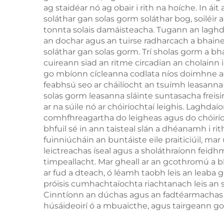
ag staidéar nó ag obair i rith na hoíche. In á
soláthar gan solas gorm soláthar bog, soilé
tonnta solais damáisteacha. Tugann an laghdú 
an dochar agus an tuirse radharcach a bhainea
soláthar gan solas gorm. Trí sholas gorm a bh
cuireann siad an ritme circadian an cholainn
go mbíonn cícleanna codlata níos doimhne agus
feabhsú seo ar cháilíocht an tsuímh leasanna
solas gorm leasanna sláinte suntasacha freisin
ar na súile nó ar chóiríochtaí leighis. Laghd
comhfhreagartha do leigheas agus do chóiríoch
bhfuil sé in ann taisteal slán a dhéanamh i ri
fuinniúcháin an buntáiste eile praiticiúil, 
leictreachas íseal agus a sholáthraíonn feid
timpeallacht. Mar gheall ar an gcothromú a bh
ar fud a dteach, ó léamh taobh leis an leaba go
próisis cumhachtaíochta riachtanach leis an s
Cinntíonn an dúchas agus an fadtéarmachas 
húsáideoirí ó a mbuaicthe, agus tairgeann go