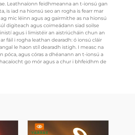
ma lae. Leathnaíonn feidhmeanna an t-ionsú gan
ta, is iad na hionsú seo an rogha is fearr mar
ag mic léinn agus ag gairmithe as na hionsú
s súl digiteach agus coimeádann siad soilse
istí agus i limistéir an aistriúcháin chun an
 fáil i rogha leathan dearadh: ó ionsú cláir
angal le haon stíl dearadh istigh. I measc na
fón póca, agus córas a dhéanann an t-ionsú a
a thacaíocht go mór agus a chur i bhfeidhm de