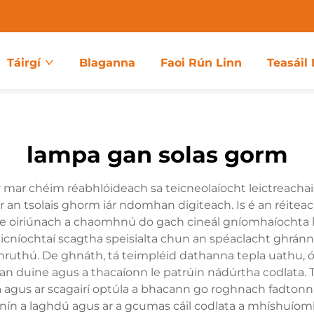
Táirgí
Blaganna
Faoi Rún Linn
Teasáil 
lampa gan solas gorm
air mar chéim réabhlóideach sa teicneolaíocht leictreac
r an tsolais ghorm iár ndomhan digiteach. Is é an réiteac
e oiriúnach a chaomhnú do gach cineál gníomhaíochta la
icníochtaí scagtha speisialta chun an spéaclacht ghránn
hruthú. De ghnáth, tá teimpléid dathanna tepla uathu, ó
n duine agus a thacaíonn le patrúin nádúrtha codlata. T
a agus ar scagairí optúla a bhacann go roghnach fadtonn
nín a laghdú agus ar a gcumas cáil codlata a mhíshuíom