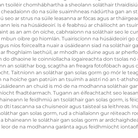
it an tsoiléir chomhábhartha a sheolann soláthair thraidi
Saighdiúr Tr
ir a cheadaíonn do na súile suaimhneas nádúrtha gan an 
seo ar strus na súile leasanna ar fócas agus ar tháirgeac
Chineál-C
nn leis na húsáideoirí. Is é feabhsú ar cháilíocht an ts
aint as an am ón oíche, cabhraíonn na soláthair seo le 
 i mbun oibre go hiomlán. Tuairiscíonn na húsáideoirí go
 níos foirceallta nuair a úsáideann siad na soláthair g
 ar fhoghlaim laethúil, ar mhodh an duine agus ar pherf
 do dhaoine le coinníollacha íogaireachta don tsolas nó d
aíonn an soláthar bog, scagtha an freagra fotofóbach agus
t. Taitníonn an soláthar gan solas gorm go mór le teaghl
th na hoíche gan patrúin an tsuímh a aistrí nó an t-athsho
mar úsáideann an chuid is mó de na modhanna soláthair g
hmíocht fhadtéarmach. Tugann an éifeachtacht seo leasan
aineann le feidhmiú an tsoláthair gan solas gorm, is féid
 dtí tascanna sa chuisneoir agus taisteal sa leithreas. Ina
oláthar gan solas gorm, rud a chiallaíonn gur réiteach ro
a bhaineann le soláthair gan solas gorm ar ardchaighd
 leor de na modhanna garánta agus feidhmíocht iontaofa