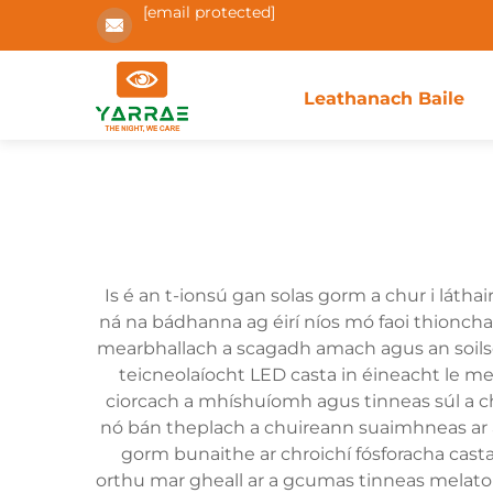
[email protected]
Leathanach Baile
Is é an t-ionsú gan solas gorm a chur i láth
ná na bádhanna ag éirí níos mó faoi thioncha
mearbhallach a scagadh amach agus an soils
teicneolaíocht LED casta in éineacht le me
ciorcach a mhíshuíomh agus tinneas súl a c
nó bán theplach a chuireann suaimhneas ar a
gorm bunaithe ar chroichí fósforacha cast
orthu mar gheall ar a gcumas tinneas melato