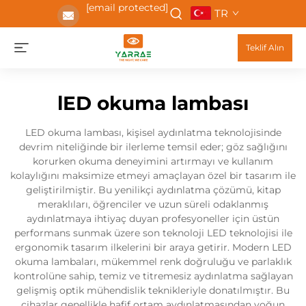
[email protected]
TR
Teklif Alın
lED okuma lambası
LED okuma lambası, kişisel aydınlatma teknolojisinde
devrim niteliğinde bir ilerleme temsil eder; göz sağlığını
korurken okuma deneyimini artırmayı ve kullanım
kolaylığını maksimize etmeyi amaçlayan özel bir tasarım ile
geliştirilmiştir. Bu yenilikçi aydınlatma çözümü, kitap
meraklıları, öğrenciler ve uzun süreli odaklanmış
aydınlatmaya ihtiyaç duyan profesyoneller için üstün
performans sunmak üzere son teknoloji LED teknolojisi ile
ergonomik tasarım ilkelerini bir araya getirir. Modern LED
okuma lambaları, mükemmel renk doğruluğu ve parlaklık
kontrolüne sahip, temiz ve titremesiz aydınlatma sağlayan
gelişmiş optik mühendislik teknikleriyle donatılmıştır. Bu
cihazlar genellikle hafif ortam aydınlatmasından yoğun