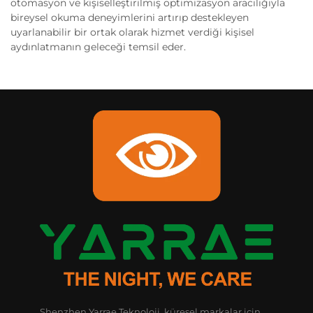
otomasyon ve kişiselleştirilmiş optimizasyon aracılığıyla
bireysel okuma deneyimlerini artırıp destekleyen
uyarlanabilir bir ortak olarak hizmet verdiği kişisel
aydınlatmanın geleceği temsil eder.
Shenzhen Yarrae Teknoloji, küresel markalar için