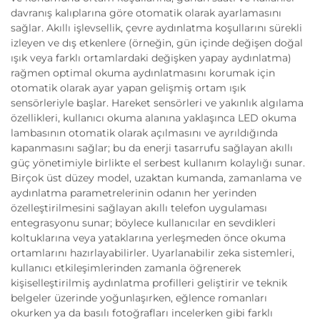
davranış kalıplarına göre otomatik olarak ayarlamasını
sağlar. Akıllı işlevsellik, çevre aydınlatma koşullarını sürekli
izleyen ve dış etkenlere (örneğin, gün içinde değişen doğal
ışık veya farklı ortamlardaki değişken yapay aydınlatma)
rağmen optimal okuma aydınlatmasını korumak için
otomatik olarak ayar yapan gelişmiş ortam ışık
sensörleriyle başlar. Hareket sensörleri ve yakınlık algılama
özellikleri, kullanıcı okuma alanına yaklaşınca LED okuma
lambasının otomatik olarak açılmasını ve ayrıldığında
kapanmasını sağlar; bu da enerji tasarrufu sağlayan akıllı
güç yönetimiyle birlikte el serbest kullanım kolaylığı sunar.
Birçok üst düzey model, uzaktan kumanda, zamanlama ve
aydınlatma parametrelerinin odanın her yerinden
özelleştirilmesini sağlayan akıllı telefon uygulaması
entegrasyonu sunar; böylece kullanıcılar en sevdikleri
koltuklarına veya yataklarına yerleşmeden önce okuma
ortamlarını hazırlayabilirler. Uyarlanabilir zeka sistemleri,
kullanıcı etkileşimlerinden zamanla öğrenerek
kişiselleştirilmiş aydınlatma profilleri geliştirir ve teknik
belgeler üzerinde yoğunlaşırken, eğlence romanları
okurken ya da basılı fotoğrafları incelerken gibi farklı