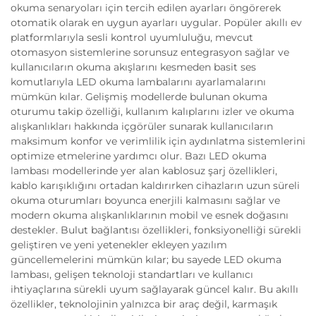
okuma senaryoları için tercih edilen ayarları öngörerek
otomatik olarak en uygun ayarları uygular. Popüler akıllı ev
platformlarıyla sesli kontrol uyumluluğu, mevcut
otomasyon sistemlerine sorunsuz entegrasyon sağlar ve
kullanıcıların okuma akışlarını kesmeden basit ses
komutlarıyla LED okuma lambalarını ayarlamalarını
mümkün kılar. Gelişmiş modellerde bulunan okuma
oturumu takip özelliği, kullanım kalıplarını izler ve okuma
alışkanlıkları hakkında içgörüler sunarak kullanıcıların
maksimum konfor ve verimlilik için aydınlatma sistemlerini
optimize etmelerine yardımcı olur. Bazı LED okuma
lambası modellerinde yer alan kablosuz şarj özellikleri,
kablo karışıklığını ortadan kaldırırken cihazların uzun süreli
okuma oturumları boyunca enerjili kalmasını sağlar ve
modern okuma alışkanlıklarının mobil ve esnek doğasını
destekler. Bulut bağlantısı özellikleri, fonksiyonelliği sürekli
geliştiren ve yeni yetenekler ekleyen yazılım
güncellemelerini mümkün kılar; bu sayede LED okuma
lambası, gelişen teknoloji standartları ve kullanıcı
ihtiyaçlarına sürekli uyum sağlayarak güncel kalır. Bu akıllı
özellikler, teknolojinin yalnızca bir araç değil, karmaşık