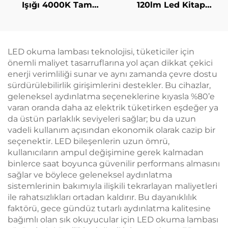
Işığı 4000K Tam
120lm Led Kitap
Spektrum & 1600K
Lambası 625~630 nm
Amber Renk Okuma
660/670 nm Kırmızı
Işığı Siyah Gövde Kitap
Renk 3 Seviye En
Işığı
Parlak Okuma Işığı
LED okuma lambası teknolojisi, tüketiciler için
Siyah Gövde
önemli maliyet tasarruflarına yol açan dikkat çekici
enerji verimliliği sunar ve aynı zamanda çevre dostu
sürdürülebilirlik girişimlerini destekler. Bu cihazlar,
geleneksel aydınlatma seçeneklerine kıyasla %80’e
varan oranda daha az elektrik tüketirken eşdeğer ya
da üstün parlaklık seviyeleri sağlar; bu da uzun
vadeli kullanım açısından ekonomik olarak cazip bir
seçenektir. LED bileşenlerin uzun ömrü,
kullanıcıların ampul değişimine gerek kalmadan
binlerce saat boyunca güvenilir performans almasını
sağlar ve böylece geleneksel aydınlatma
sistemlerinin bakımıyla ilişkili tekrarlayan maliyetleri
ile rahatsızlıkları ortadan kaldırır. Bu dayanıklılık
faktörü, gece gündüz tutarlı aydınlatma kalitesine
bağımlı olan sık okuyucular için LED okuma lambası