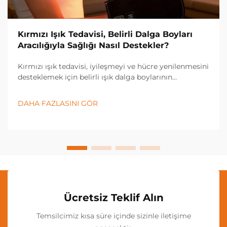
Kırmızı Işık Tedavisi, Belirli Dalga Boyları
Aracılığıyla Sağlığı Nasıl Destekler?
Kırmızı ışık tedavisi, iyileşmeyi ve hücre yenilenmesini
desteklemek için belirli ışık dalga boylarının
gücünden yararlanan devrim niteliğinde bir sağlık
teknolojisi olarak öne çıkmıştır. Bu yenilikçi tedavi
DAHA FAZLASINI GÖR
yöntemi, kırmızı ve yakın...
Ücretsiz Teklif Alın
Temsilcimiz kısa süre içinde sizinle iletişime