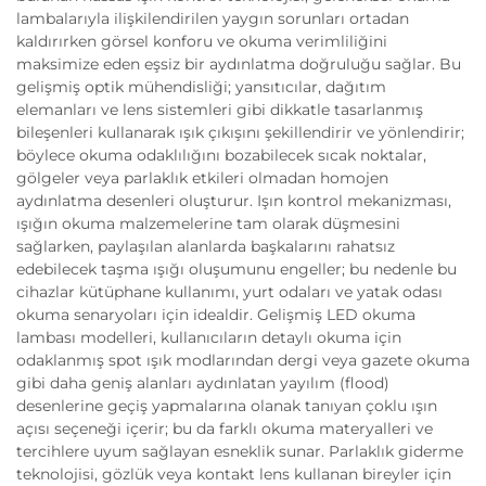
lambalarıyla ilişkilendirilen yaygın sorunları ortadan
kaldırırken görsel konforu ve okuma verimliliğini
maksimize eden eşsiz bir aydınlatma doğruluğu sağlar. Bu
gelişmiş optik mühendisliği; yansıtıcılar, dağıtım
elemanları ve lens sistemleri gibi dikkatle tasarlanmış
bileşenleri kullanarak ışık çıkışını şekillendirir ve yönlendirir;
böylece okuma odaklılığını bozabilecek sıcak noktalar,
gölgeler veya parlaklık etkileri olmadan homojen
aydınlatma desenleri oluşturur. Işın kontrol mekanizması,
ışığın okuma malzemelerine tam olarak düşmesini
sağlarken, paylaşılan alanlarda başkalarını rahatsız
edebilecek taşma ışığı oluşumunu engeller; bu nedenle bu
cihazlar kütüphane kullanımı, yurt odaları ve yatak odası
okuma senaryoları için idealdir. Gelişmiş LED okuma
lambası modelleri, kullanıcıların detaylı okuma için
odaklanmış spot ışık modlarından dergi veya gazete okuma
gibi daha geniş alanları aydınlatan yayılım (flood)
desenlerine geçiş yapmalarına olanak tanıyan çoklu ışın
açısı seçeneği içerir; bu da farklı okuma materyalleri ve
tercihlere uyum sağlayan esneklik sunar. Parlaklık giderme
teknolojisi, gözlük veya kontakt lens kullanan bireyler için