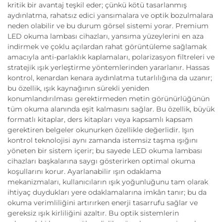
kritik bir avantaj teşkil eder; çünkü kötü tasarlanmış
aydınlatma, rahatsız edici yansımalara ve optik bozulmalara
neden olabilir ve bu durum görsel sistemi yorar. Premium
LED okuma lambası cihazları, yansıma yüzeylerini en aza
indirmek ve çoklu açılardan rahat görüntüleme sağlamak
amacıyla anti-parlaklık kaplamaları, polarizasyon filtreleri ve
stratejik ışık yerleştirme yöntemlerinden yararlanır. Hassas
kontrol, kenardan kenara aydınlatma tutarlılığına da uzanır;
bu özellik, ışık kaynağının sürekli yeniden
konumlandırılması gerektirmeden metin görünürlüğünün
tüm okuma alanında eşit kalmasını sağlar. Bu özellik, büyük
formatlı kitaplar, ders kitapları veya kapsamlı kapsam
gerektiren belgeler okunurken özellikle değerlidir. Işın
kontrol teknolojisi aynı zamanda istemsiz taşma ışığını
yöneten bir sistem içerir; bu sayede LED okuma lambası
cihazları başkalarına saygı gösterirken optimal okuma
koşullarını korur. Ayarlanabilir ışın odaklama
mekanizmaları, kullanıcıların ışık yoğunluğunu tam olarak
ihtiyaç duydukları yere odaklamalarına imkân tanır; bu da
okuma verimliliğini artırırken enerji tasarrufu sağlar ve
gereksiz ışık kirliliğini azaltır. Bu optik sistemlerin