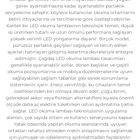
görev aydınlatmasına kadar ayarlanabilir parlaklık
seviyelerine sahiptir; böylece kullanıcılar okuma ortamlarını
belirli ihtiyaçlarına ve tercihlerine göre özelleştirebilirler.
Kaliteli bir LED okuma lambasının teknolojik temeli, düşük
ısı üretirken tutarlı ve uzun ömürlü performans sağlayan
yüksek verimli LED yongalarına dayanır. Birçok model,
pürüzsüz parlaklık geçişleri sağlayan ve tercih edilen
ayarları hatırlayan gelişmiş karartma devreleriyle entegre
edilmiştir. Çağdaş LED okuma lambası tasarımları
genellikle ayarlanabilir kollar, dönen başlıklar ve çeşitli
okuma pozisyonlarına ve mobilya düzenlemelerine uyum
sağlayabilen sağlam tabanlar gibi esnek konumlama
sistemlerini içerir. Enerji verimliliği, bu cihazların temel
özelliklerinden biri olmaya devam eder; çoğu birim,
geleneksel akkor veya floresan alternatiflere kıyasla önemli
ölçüde daha az elektrik tüketirken üstün aydınlatma çıktısı
sağlar. LED okuma lambası teknolojisinin uygulama
alanları, çok sayıda ortam ve kullanıcı senaryosunu kapsar.
Yatak odasında yapılan okuma seanslarında, uyuyan
ortakları rahatsız etmeden metin anlaşılmasını sağlamak
için yumuşak ve odaklanmış aydınlatmadan faydalanılır.