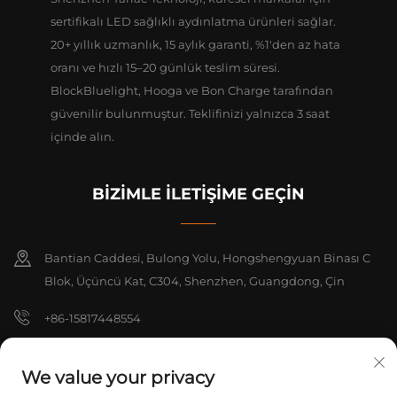
sertifikalı LED sağlıklı aydınlatma ürünleri sağlar.
20+ yıllık uzmanlık, 15 aylık garanti, %1'den az hata
oranı ve hızlı 15–20 günlük teslim süresi.
BlockBluelight, Hooga ve Bon Charge tarafından
güvenilir bulunmuştur. Teklifinizi yalnızca 3 saat
içinde alın.
BİZİMLE İLETİŞİME GEÇİN
Bantian Caddesi, Bulong Yolu, Hongshengyuan Binası C
Blok, Üçüncü Kat, C304, Shenzhen, Guangdong, Çin
+86-15817448554
[email protected]
We value your privacy