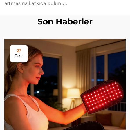
artmasına katkıda bulunur.
Son Haberler
27
Feb