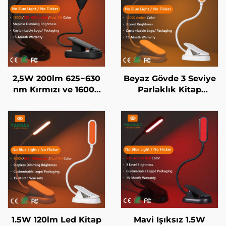
2,5W 200lm 625~630
Beyaz Gövde 3 Seviye
nm Kırmızı ve 1600K
Parlaklık Kitap
Turuncu Renk Siyah
Aydınlatma Yatak
Cisim Taşınabilir
Odası Yatağın Başucu
Klipsli LED Kitap Işığı
Lambası 1600K Amber
Renk LED Kitap
Okuma Işığı
1.5W 120lm Led Kitap
Mavi Işıksız 1.5W