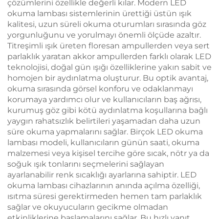
çözümlerini özellikle değerli kılar. Modern LED
okuma lambası sistemlerinin ürettiği üstün ışık
kalitesi, uzun süreli okuma oturumları sırasında göz
yorgunluğunu ve yorulmayı önemli ölçüde azaltır.
Titreşimli ışık üreten floresan ampullerden veya sert
parlaklık yaratan akkor ampullerden farklı olarak LED
teknolojisi, doğal gün ışığı özelliklerine yakın sabit ve
homojen bir aydınlatma oluşturur. Bu optik avantaj,
okuma sırasında görsel konforu ve odaklanmayı
korumaya yardımcı olur ve kullanıcıların baş ağrısı,
kurumuş göz gibi kötü aydınlatma koşullarına bağlı
yaygın rahatsızlık belirtileri yaşamadan daha uzun
süre okuma yapmalarını sağlar. Birçok LED okuma
lambası modeli, kullanıcıların günün saati, okuma
malzemesi veya kişisel tercihe göre sıcak, nötr ya da
soğuk ışık tonlarını seçmelerini sağlayan
ayarlanabilir renk sıcaklığı ayarlarına sahiptir. LED
okuma lambası cihazlarının anında açılma özelliği,
ısıtma süresi gerektirmeden hemen tam parlaklık
sağlar ve okuyucuların gecikme olmadan
etkinliklerine başlamalarını sağlar. Bu hızlı yanıt