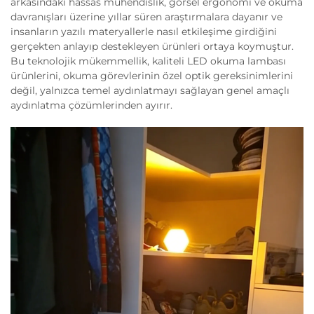
arkasındaki hassas mühendislik, görsel ergonomi ve okuma
davranışları üzerine yıllar süren araştırmalara dayanır ve
insanların yazılı materyallerle nasıl etkileşime girdiğini
gerçekten anlayıp destekleyen ürünleri ortaya koymuştur.
Bu teknolojik mükemmellik, kaliteli LED okuma lambası
ürünlerini, okuma görevlerinin özel optik gereksinimlerini
değil, yalnızca temel aydınlatmayı sağlayan genel amaçlı
aydınlatma çözümlerinden ayırır.