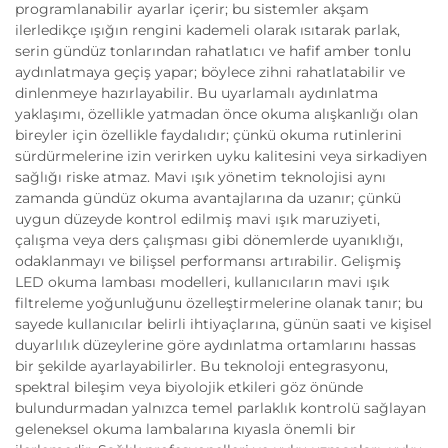
programlanabilir ayarlar içerir; bu sistemler akşam
ilerledikçe ışığın rengini kademeli olarak ısıtarak parlak,
serin gündüz tonlarından rahatlatıcı ve hafif amber tonlu
aydınlatmaya geçiş yapar; böylece zihni rahatlatabilir ve
dinlenmeye hazırlayabilir. Bu uyarlamalı aydınlatma
yaklaşımı, özellikle yatmadan önce okuma alışkanlığı olan
bireyler için özellikle faydalıdır; çünkü okuma rutinlerini
sürdürmelerine izin verirken uyku kalitesini veya sirkadiyen
sağlığı riske atmaz. Mavi ışık yönetim teknolojisi aynı
zamanda gündüz okuma avantajlarına da uzanır; çünkü
uygun düzeyde kontrol edilmiş mavi ışık maruziyeti,
çalışma veya ders çalışması gibi dönemlerde uyanıklığı,
odaklanmayı ve bilişsel performansı artırabilir. Gelişmiş
LED okuma lambası modelleri, kullanıcıların mavi ışık
filtreleme yoğunluğunu özelleştirmelerine olanak tanır; bu
sayede kullanıcılar belirli ihtiyaçlarına, günün saati ve kişisel
duyarlılık düzeylerine göre aydınlatma ortamlarını hassas
bir şekilde ayarlayabilirler. Bu teknoloji entegrasyonu,
spektral bileşim veya biyolojik etkileri göz önünde
bulundurmadan yalnızca temel parlaklık kontrolü sağlayan
geleneksel okuma lambalarına kıyasla önemli bir