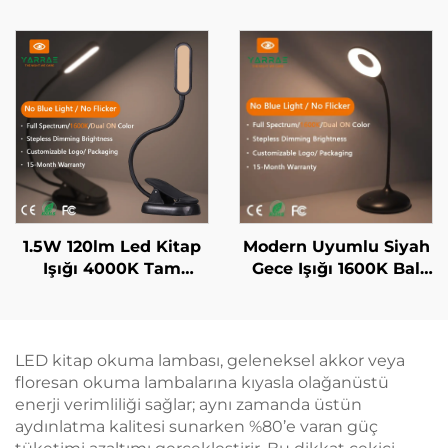
Cisim LED Kitap Işığı
ve Tam Spektrum
Renk Mavi Işık ve
Flicker Yok Beyaz
Cisim LED Kitap Işığı
1.5W 120lm Led Kitap
Modern Uyumlu Siyah
Işığı 4000K Tam
Gece Işığı 1600K Bal
Spektrum & 1600K
Rengi ve 4000K Tam
Amber Renk Okuma
Spektrum Beyaz Akıllı
Işığı Siyah Gövde Kitap
Sürekli Ayarlama,
Işığı
Hafızalı, 1800mAh Pil,
LED kitap okuma lambası, geleneksel akkor veya
18 Saat
floresan okuma lambalarına kıyasla olağanüstü
enerji verimliliği sağlar; aynı zamanda üstün
aydınlatma kalitesi sunarken %80’e varan güç