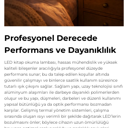
Profesyonel Derecede
Performans ve Dayanıklılık
LED kitap okuma lambası, hassas mühendislik ve yüksek
kaliteli bileşenler aracılığıyla profesyonel düzeyde
performans sunar; bu da talep edilen koşullar altında
güvenilir çalışmayı ve binlerce saatlik kullanım süresince
tutarlı ışık çıkışını sağlar. Sağlam yapı, uzay teknolojisi sınıfı
alüminyum alaşımları ile darbeye dayanıklı polimerlerden
oluşur ve bu yapı, düşmeleri, darbeleri ve düzenli kullanımı
yapısal bütünlüğü ya da optik performansı bozmadan
karşılar. Gelişmiş termal yönetim sistemleri, çalışma
sırasında oluşan ısıyı verimli bir şekilde dağıtarak LED’lerin
bozulmasını önler; böylece cihazın uzun ömürlülüğü