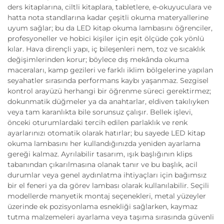
ders kitaplarına, ciltli kitaplara, tabletlere, e-okuyuculara ve
hatta nota standlarına kadar çeşitli okuma materyallerine
uyum sağlar; bu da LED kitap okuma lambasını öğrenciler,
profesyoneller ve hobici kişiler için eşit ölçüde çok yönlü
kılar. Hava dirençli yapı, iç bileşenleri nem, toz ve sıcaklık
değişimlerinden korur; böylece dış mekânda okuma
maceraları, kamp gezileri ve farklı iklim bölgelerine yapılan
seyahatler sırasında performans kaybı yaşanmaz. Sezgisel
kontrol arayüzü herhangi bir öğrenme süreci gerektirmez;
dokunmatik düğmeler ya da anahtarlar, eldiven takılıyken
veya tam karanlıkta bile sorunsuz çalışır. Bellek işlevi,
önceki oturumlardaki tercih edilen parlaklık ve renk
ayarlarınızı otomatik olarak hatırlar; bu sayede LED kitap
okuma lambasını her kullandığınızda yeniden ayarlama
gereği kalmaz. Ayrılabilir tasarım, ışık başlığının klips
tabanından çıkarılmasına olanak tanır ve bu başlık, acil
durumlar veya genel aydınlatma ihtiyaçları için bağımsız
bir el feneri ya da görev lambası olarak kullanılabilir. Seçili
modellerde manyetik montaj seçenekleri, metal yüzeyler
üzerinde ek pozisyonlama esnekliği sağlarken, kaymaz
tutma malzemeleri ayarlama veya taşıma sırasında güvenli