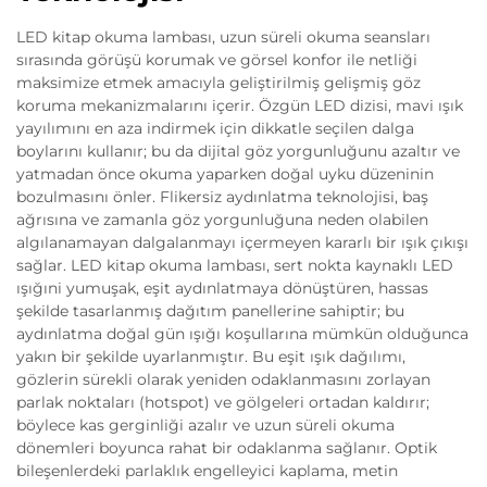
LED kitap okuma lambası, uzun süreli okuma seansları
sırasında görüşü korumak ve görsel konfor ile netliği
maksimize etmek amacıyla geliştirilmiş gelişmiş göz
koruma mekanizmalarını içerir. Özgün LED dizisi, mavi ışık
yayılımını en aza indirmek için dikkatle seçilen dalga
boylarını kullanır; bu da dijital göz yorgunluğunu azaltır ve
yatmadan önce okuma yaparken doğal uyku düzeninin
bozulmasını önler. Flikersiz aydınlatma teknolojisi, baş
ağrısına ve zamanla göz yorgunluğuna neden olabilen
algılanamayan dalgalanmayı içermeyen kararlı bir ışık çıkışı
sağlar. LED kitap okuma lambası, sert nokta kaynaklı LED
ışığıni yumuşak, eşit aydınlatmaya dönüştüren, hassas
şekilde tasarlanmış dağıtım panellerine sahiptir; bu
aydınlatma doğal gün ışığı koşullarına mümkün olduğunca
yakın bir şekilde uyarlanmıştır. Bu eşit ışık dağılımı,
gözlerin sürekli olarak yeniden odaklanmasını zorlayan
parlak noktaları (hotspot) ve gölgeleri ortadan kaldırır;
böylece kas gerginliği azalır ve uzun süreli okuma
dönemleri boyunca rahat bir odaklanma sağlanır. Optik
bileşenlerdeki parlaklık engelleyici kaplama, metin