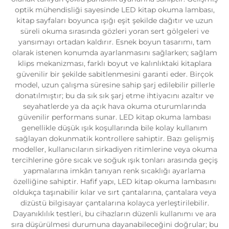
optik mühendisliği sayesinde LED kitap okuma lambası,
kitap sayfaları boyunca ışığı eşit şekilde dağıtır ve uzun
süreli okuma sırasında gözleri yoran sert gölgeleri ve
yansımayı ortadan kaldırır. Esnek boyun tasarımı, tam
olarak istenen konumda ayarlanmasını sağlarken; sağlam
klips mekanizması, farklı boyut ve kalınlıktaki kitaplara
güvenilir bir şekilde sabitlenmesini garanti eder. Birçok
model, uzun çalışma süresine sahip şarj edilebilir pillerle
donatılmıştır; bu da sık sık şarj etme ihtiyacını azaltır ve
seyahatlerde ya da açık hava okuma oturumlarında
güvenilir performans sunar. LED kitap okuma lambası
genellikle düşük ışık koşullarında bile kolay kullanım
sağlayan dokunmatik kontrollere sahiptir. Bazı gelişmiş
modeller, kullanıcıların sirkadiyen ritimlerine veya okuma
tercihlerine göre sıcak ve soğuk ışık tonları arasında geçiş
yapmalarına imkân tanıyan renk sıcaklığı ayarlama
özelliğine sahiptir. Hafif yapı, LED kitap okuma lambasını
oldukça taşınabilir kılar ve sırt çantalarına, çantalara veya
dizüstü bilgisayar çantalarına kolayca yerleştirilebilir.
Dayanıklılık testleri, bu cihazların düzenli kullanımı ve ara
sıra düşürülmesi durumuna dayanabileceğini doğrular; bu