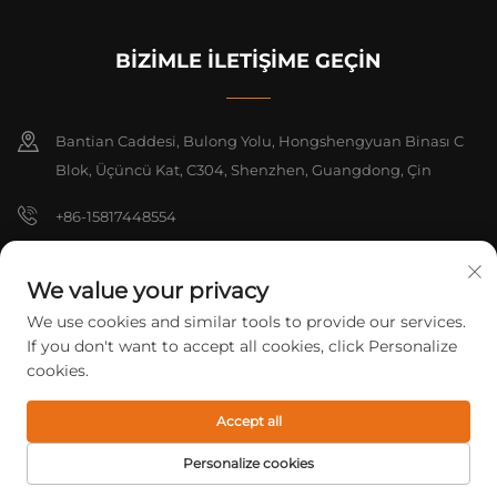
BİZİMLE İLETİŞİME GEÇİN
Bantian Caddesi, Bulong Yolu, Hongshengyuan Binası C
Blok, Üçüncü Kat, C304, Shenzhen, Guangdong, Çin
+86-15817448554
[email protected]
We value your privacy
We use cookies and similar tools to provide our services.
Telif Hakkı © 2026 Shenzhen Yarrae Technology Co., Ltd. Beijing Tüm
If you don't want to accept all cookies, click Personalize
hakları saklıdır.
Gizlilik Politikası
cookies.
Accept all
Personalize cookies
ANA SAYFA
ÜRÜNLER
E-POSTA
TEL