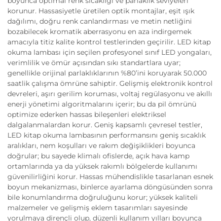
boyunca optimal renk sıcaklığı ve parlaklık seviyeleri
korunur. Hassasiyetle üretilen optik montajlar, eşit ışık
dağılımı, doğru renk canlandırması ve metin netliğini
bozabilecek kromatik aberrasyonu en aza indirgemek
amacıyla titiz kalite kontrol testlerinden geçirilir. LED kitap
okuma lambası için seçilen profesyonel sınıf LED yongaları,
verimlilik ve ömür açısından sıkı standartlara uyar;
genellikle orijinal parlaklıklarının %80’ini koruyarak 50.000
saatlik çalışma ömrüne sahiptir. Gelişmiş elektronik kontrol
devreleri, aşırı gerilim koruması, voltaj regülasyonu ve akıllı
enerji yönetimi algoritmalarını içerir; bu da pil ömrünü
optimize ederken hassas bileşenleri elektriksel
dalgalanmalardan korur. Geniş kapsamlı çevresel testler,
LED kitap okuma lambasının performansını geniş sıcaklık
aralıkları, nem koşulları ve rakım değişiklikleri boyunca
doğrular; bu sayede klimalı ofislerde, açık hava kamp
ortamlarında ya da yüksek rakımlı bölgelerde kullanımı
güvenilirliğini korur. Hassas mühendislikle tasarlanan esnek
boyun mekanizması, binlerce ayarlama döngüsünden sonra
bile konumlandırma doğruluğunu korur; yüksek kaliteli
malzemeler ve gelişmiş eklem tasarımları sayesinde
yorulmaya dirençli olup, düzenli kullanım yılları boyunca