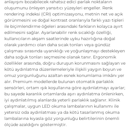
anlayışını bozabilecek rahatsız edici parlak noktaların
oluşumunu önleyen yansıtıcı yüzeyleri engeller. Renk
rendering indeksi (CRI) optimizasyonu, metnin net ve açık
görünmesini ve doğal kontrast oranlarıyla farklı yazı tipleri
ile biçimlendirme öğeleri arasındaki farkların kolayca ayırt
edilmesini sağlar. Ayarlanabilir renk sıcaklığı özelliği,
kullanıcıların akşam saatlerinde uyku hazırlığına doğal
olarak yardımcı olan daha sıcak tonları veya gündüz
çalışması sırasında uyanıklığı ve yoğunlaşmayı destekleyen
daha soğuk tonları seçmesine olanak tanır. Ergonomik
özellikler arasında, doğru duruşun korunmasını sağlayan ve
kötü aydınlatma düzenlemeleriyle ilişkili yaygın boyun ve
omuz yorgunluğunu azaltan esnek konumlama imkânı yer
alır. Premium modellerde bulunan otomatik parlaklık
sensörleri, ortam ışık koşullarına göre aydınlatmayı ayarlar;
bu sayede karanlık ortamlarda aşırı aydınlatma önlenirken,
iyi aydınlatılmış alanlarda yeterli parlaklık sağlanır. Klinik
çalışmalar, uygun LED okuma lambalarının kullanımı ile
yetersiz oda aydınlatması ya da kötü tasarlanmış okuma
lambalarına kıyasla göz yorgunluğu belirtilerinin önemli
ölçüde azaldığını göstermiştir.