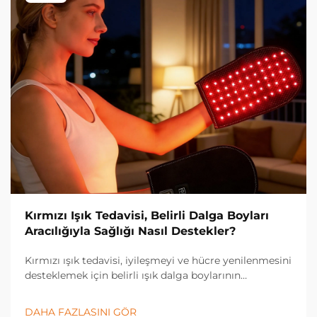
Kırmızı Işık Tedavisi, Belirli Dalga Boyları
Aracılığıyla Sağlığı Nasıl Destekler?
Kırmızı ışık tedavisi, iyileşmeyi ve hücre yenilenmesini
desteklemek için belirli ışık dalga boylarının
gücünden yararlanan devrim niteliğinde bir sağlık
teknolojisi olarak öne çıkmıştır. Bu yenilikçi tedavi
DAHA FAZLASINI GÖR