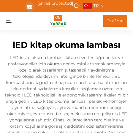
[email protected]
TR
Teklif Alın
lED kitap okuma lambası
LED kitap okuma lambası, kitap severler, öğrenciler ve
profesyoneller için okuma deneyimini artırmak amacıyla
özel olarak tasarlanmış, taşınabilir aydınlatma
teknolojisinde devrim niteliğinde bir ilerlemedir. Bu
kompakt ancak güçlü cihaz, uzun süreli okuma oturumları
için optimal aydınlatma koşulları sağlamak üzere son
teknoloji LED teknolojisi ile ergonomik tasarım ilkelerini bir
araya getirir. LED kitap okuma lambası, parlak ve homojen
aydınlatma sağlayan, aynı zamanda minimum enerji
tüketimiyle çevre dostu bir seçenek sunan en gelişmiş LED
yongalarına sahiptir. Cihaz, kullanıcıların tercihlerine ve
ortam koşullarına göre ışık şiddetini özelleştirmelerine
olanak tanıyan çoklu parlaklık ayarlarına sahiptir. Gelişmiş