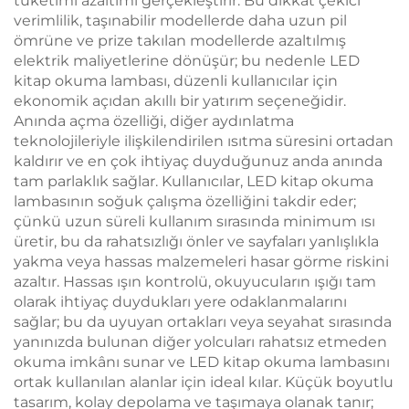
tüketimi azaltımı gerçekleştirir. Bu dikkat çekici
verimlilik, taşınabilir modellerde daha uzun pil
ömrüne ve prize takılan modellerde azaltılmış
elektrik maliyetlerine dönüşür; bu nedenle LED
kitap okuma lambası, düzenli kullanıcılar için
ekonomik açıdan akıllı bir yatırım seçeneğidir.
Anında açma özelliği, diğer aydınlatma
teknolojileriyle ilişkilendirilen ısıtma süresini ortadan
kaldırır ve en çok ihtiyaç duyduğunuz anda anında
tam parlaklık sağlar. Kullanıcılar, LED kitap okuma
lambasının soğuk çalışma özelliğini takdir eder;
çünkü uzun süreli kullanım sırasında minimum ısı
üretir, bu da rahatsızlığı önler ve sayfaları yanlışlıkla
yakma veya hassas malzemeleri hasar görme riskini
azaltır. Hassas ışın kontrolü, okuyucuların ışığı tam
olarak ihtiyaç duydukları yere odaklanmalarını
sağlar; bu da uyuyan ortakları veya seyahat sırasında
yanınızda bulunan diğer yolcuları rahatsız etmeden
okuma imkânı sunar ve LED kitap okuma lambasını
ortak kullanılan alanlar için ideal kılar. Küçük boyutlu
tasarım, kolay depolama ve taşımaya olanak tanır;