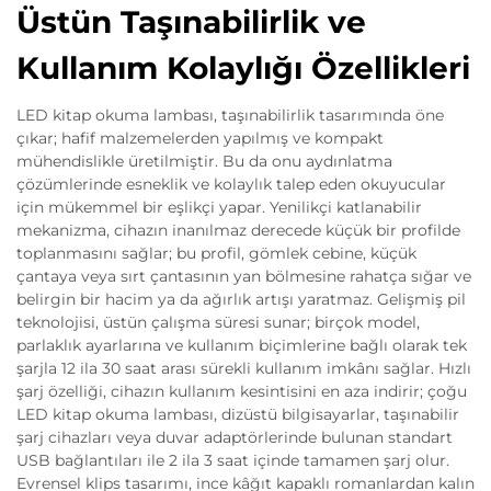
Üstün Taşınabilirlik ve
Kullanım Kolaylığı Özellikleri
LED kitap okuma lambası, taşınabilirlik tasarımında öne
çıkar; hafif malzemelerden yapılmış ve kompakt
mühendislikle üretilmiştir. Bu da onu aydınlatma
çözümlerinde esneklik ve kolaylık talep eden okuyucular
için mükemmel bir eşlikçi yapar. Yenilikçi katlanabilir
mekanizma, cihazın inanılmaz derecede küçük bir profilde
toplanmasını sağlar; bu profil, gömlek cebine, küçük
çantaya veya sırt çantasının yan bölmesine rahatça sığar ve
belirgin bir hacim ya da ağırlık artışı yaratmaz. Gelişmiş pil
teknolojisi, üstün çalışma süresi sunar; birçok model,
parlaklık ayarlarına ve kullanım biçimlerine bağlı olarak tek
şarjla 12 ila 30 saat arası sürekli kullanım imkânı sağlar. Hızlı
şarj özelliği, cihazın kullanım kesintisini en aza indirir; çoğu
LED kitap okuma lambası, dizüstü bilgisayarlar, taşınabilir
şarj cihazları veya duvar adaptörlerinde bulunan standart
USB bağlantıları ile 2 ila 3 saat içinde tamamen şarj olur.
Evrensel klips tasarımı, ince kâğıt kapaklı romanlardan kalın