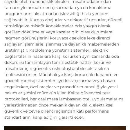
sayede otel mühendislik ekipleri, misafir odalarından
tamamıyle armatürleri çıkarmadan ya da konaklama
programlarını aksatmadan işlevselliği hızla yeniden
sağlayabilir. Kumaş abajurlar ve dekoratif unsurlar, düzenli
temizliğe ve misafir konaklamalarında yaygın olarak
görülen dökülmeler veya kazalar gibi olası durumlara
rağmen görünüşlerini koruyacak şekilde leke direnci
sağlayan işlemlerle işlenmiş ve dayanıklı malzemelerden
üretilmiştir. Kablolama yönetim sistemleri, elektrik
bağlantılarını hasarlara karşı korurken aynı zamanda oda
dekorunu tamamlayan temiz estetik hatları korur ve
misafirler için güvenlik riski oluşturabilecek takılma
tehlikesini önler. Müdahaleye karşı korumalı donanım ve
güvenli montaj sistemleri, yetkisiz çıkarma veya hasarı
engellerken, özel araçlar ve prosedürler aracılığıyla yasal
bakım erişimini mümkün kılar. Kalite güvencesi test
protokolleri, her otel masa lambasının otel uygulamalarına
yerleştirilmeden önce mekanik dayanıklılık, elektriksel
güvenlik ve çevre direnci açısından katı performans
standartlarını karşıladığını garanti eder.