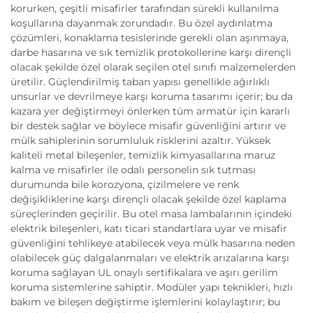
korurken, çeşitli misafirler tarafından sürekli kullanılma
koşullarına dayanmak zorundadır. Bu özel aydınlatma
çözümleri, konaklama tesislerinde gerekli olan aşınmaya,
darbe hasarına ve sık temizlik protokollerine karşı dirençli
olacak şekilde özel olarak seçilen otel sınıfı malzemelerden
üretilir. Güçlendirilmiş taban yapısı genellikle ağırlıklı
unsurlar ve devrilmeye karşı koruma tasarımı içerir; bu da
kazara yer değiştirmeyi önlerken tüm armatür için kararlı
bir destek sağlar ve böylece misafir güvenliğini artırır ve
mülk sahiplerinin sorumluluk risklerini azaltır. Yüksek
kaliteli metal bileşenler, temizlik kimyasallarına maruz
kalma ve misafirler ile odalı personelin sık tutması
durumunda bile korozyona, çizilmelere ve renk
değişikliklerine karşı dirençli olacak şekilde özel kaplama
süreçlerinden geçirilir. Bu otel masa lambalarının içindeki
elektrik bileşenleri, katı ticari standartlara uyar ve misafir
güvenliğini tehlikeye atabilecek veya mülk hasarına neden
olabilecek güç dalgalanmaları ve elektrik arızalarına karşı
koruma sağlayan UL onaylı sertifikalara ve aşırı gerilim
koruma sistemlerine sahiptir. Modüler yapı teknikleri, hızlı
bakım ve bileşen değiştirme işlemlerini kolaylaştırır; bu