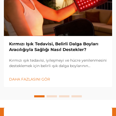
Kırmızı Işık Tedavisi, Belirli Dalga Boyları
Aracılığıyla Sağlığı Nasıl Destekler?
Kırmızı ışık tedavisi, iyileşmeyi ve hücre yenilenmesini
desteklemek için belirli ışık dalga boylarının
gücünden yararlanan devrim niteliğinde bir sağlık
teknolojisi olarak öne çıkmıştır. Bu yenilikçi tedavi
DAHA FAZLASINI GÖR
yöntemi, kırmızı ve yakın...