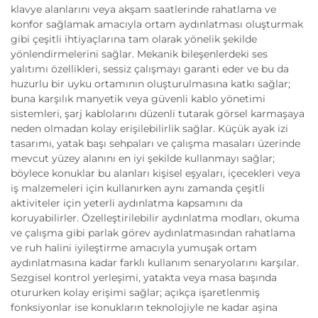
klavye alanlarını veya akşam saatlerinde rahatlama ve
konfor sağlamak amacıyla ortam aydınlatması oluşturmak
gibi çeşitli ihtiyaçlarına tam olarak yönelik şekilde
yönlendirmelerini sağlar. Mekanik bileşenlerdeki ses
yalıtımı özellikleri, sessiz çalışmayı garanti eder ve bu da
huzurlu bir uyku ortamının oluşturulmasına katkı sağlar;
buna karşılık manyetik veya güvenli kablo yönetimi
sistemleri, şarj kablolarını düzenli tutarak görsel karmaşaya
neden olmadan kolay erişilebilirlik sağlar. Küçük ayak izi
tasarımı, yatak başı sehpaları ve çalışma masaları üzerinde
mevcut yüzey alanını en iyi şekilde kullanmayı sağlar;
böylece konuklar bu alanları kişisel eşyaları, içecekleri veya
iş malzemeleri için kullanırken aynı zamanda çeşitli
aktiviteler için yeterli aydınlatma kapsamını da
koruyabilirler. Özelleştirilebilir aydınlatma modları, okuma
ve çalışma gibi parlak görev aydınlatmasından rahatlama
ve ruh halini iyileştirme amacıyla yumuşak ortam
aydınlatmasına kadar farklı kullanım senaryolarını karşılar.
Sezgisel kontrol yerleşimi, yatakta veya masa başında
otururken kolay erişimi sağlar; açıkça işaretlenmiş
fonksiyonlar ise konukların teknolojiyle ne kadar aşina