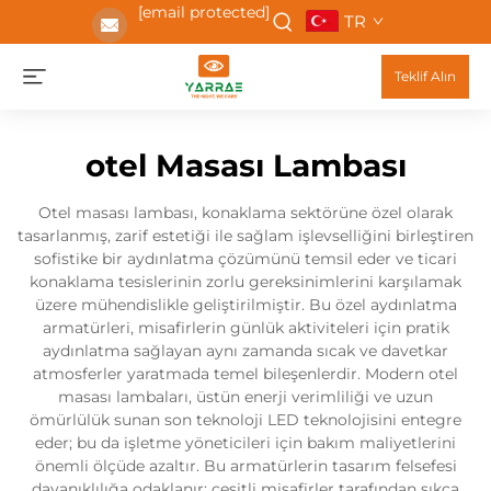
[email protected]
TR
Teklif Alın
otel Masası Lambası
Otel masası lambası, konaklama sektörüne özel olarak
tasarlanmış, zarif estetiği ile sağlam işlevselliğini birleştiren
sofistike bir aydınlatma çözümünü temsil eder ve ticari
konaklama tesislerinin zorlu gereksinimlerini karşılamak
üzere mühendislikle geliştirilmiştir. Bu özel aydınlatma
armatürleri, misafirlerin günlük aktiviteleri için pratik
aydınlatma sağlayan aynı zamanda sıcak ve davetkar
atmosferler yaratmada temel bileşenlerdir. Modern otel
masası lambaları, üstün enerji verimliliği ve uzun
ömürlülük sunan son teknoloji LED teknolojisini entegre
eder; bu da işletme yöneticileri için bakım maliyetlerini
önemli ölçüde azaltır. Bu armatürlerin tasarım felsefesi
dayanıklılığa odaklanır; çeşitli misafirler tarafından sıkça