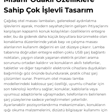
Sahip Çok İşlevli Tasarım
Çağdaş otel masası lambaları, geleneksel aydınlatma
işlevlerini aşarak, modern seyahatçilerin gelişen ihtiyaçlarını
karşılayan kapsamlı konuk kolaylıkları özelliklerini entegre
eder; bu da giderek daha küçük boyutlara bürünmekte olan
konaklama düzenlerinde yatak başı ve çalışma masası
alanlarının kullanım değerini en üst düzeye çıkarır. Lamba
tabanına doğrudan entegre edilen çoklu USB şarj bağlantı
noktaları, yaygın olarak yaşanan elektrik prizleri arama
sorununu ortadan kaldırır ve konukların akıllı telefonlar,
tabletler ve diğer taşınabilir elektronik cihazlara duydukları
bağımlılığı göz önünde bulundurarak, pratik cihaz şarj
çözümleri sunar. Premium otel masası lamba
modellerindeki kablosuz şarj özelliği, uyumlu cihazlar için
son teknoloji konforu sağlar; konuklar, kablolarla veya
uyumsuz adaptörlerle uğraşmadan, telefonlarını belirlenen
şarj yüzeylerine sadece yerleştirmeleri yeterlidir.
Ayarlanabilir pozisyonlandırma mekanizmaları, konukların
ışığı okuma malzemelerini, dizüstü bilgisayar kullanımı için