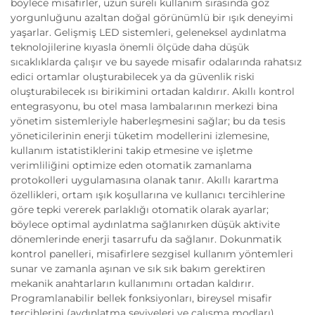
böylece misafirler, uzun süreli kullanım sırasında göz
yorgunluğunu azaltan doğal görünümlü bir ışık deneyimi
yaşarlar. Gelişmiş LED sistemleri, geleneksel aydınlatma
teknolojilerine kıyasla önemli ölçüde daha düşük
sıcaklıklarda çalışır ve bu sayede misafir odalarında rahatsız
edici ortamlar oluşturabilecek ya da güvenlik riski
oluşturabilecek ısı birikimini ortadan kaldırır. Akıllı kontrol
entegrasyonu, bu otel masa lambalarının merkezi bina
yönetim sistemleriyle haberleşmesini sağlar; bu da tesis
yöneticilerinin enerji tüketim modellerini izlemesine,
kullanım istatistiklerini takip etmesine ve işletme
verimliliğini optimize eden otomatik zamanlama
protokolleri uygulamasına olanak tanır. Akıllı karartma
özellikleri, ortam ışık koşullarına ve kullanıcı tercihlerine
göre tepki vererek parlaklığı otomatik olarak ayarlar;
böylece optimal aydınlatma sağlanırken düşük aktivite
dönemlerinde enerji tasarrufu da sağlanır. Dokunmatik
kontrol panelleri, misafirlere sezgisel kullanım yöntemleri
sunar ve zamanla aşınan ve sık sık bakım gerektiren
mekanik anahtarların kullanımını ortadan kaldırır.
Programlanabilir bellek fonksiyonları, bireysel misafir
tercihlerini (aydınlatma seviyeleri ve çalışma modları)