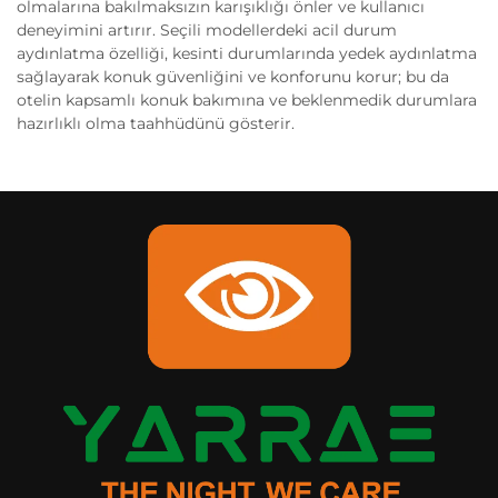
olmalarına bakılmaksızın karışıklığı önler ve kullanıcı
deneyimini artırır. Seçili modellerdeki acil durum
aydınlatma özelliği, kesinti durumlarında yedek aydınlatma
sağlayarak konuk güvenliğini ve konforunu korur; bu da
otelin kapsamlı konuk bakımına ve beklenmedik durumlara
hazırlıklı olma taahhüdünü gösterir.