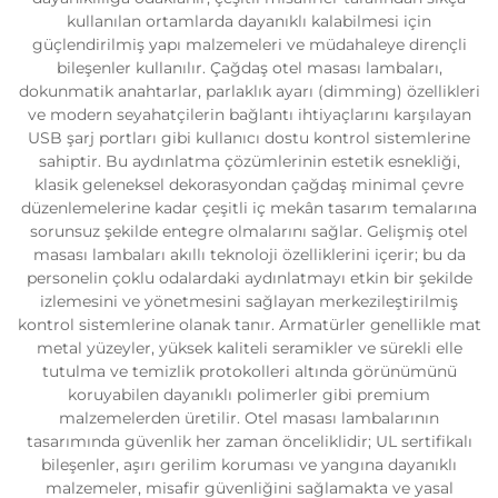
kullanılan ortamlarda dayanıklı kalabilmesi için
güçlendirilmiş yapı malzemeleri ve müdahaleye dirençli
bileşenler kullanılır. Çağdaş otel masası lambaları,
dokunmatik anahtarlar, parlaklık ayarı (dimming) özellikleri
ve modern seyahatçilerin bağlantı ihtiyaçlarını karşılayan
USB şarj portları gibi kullanıcı dostu kontrol sistemlerine
sahiptir. Bu aydınlatma çözümlerinin estetik esnekliği,
klasik geleneksel dekorasyondan çağdaş minimal çevre
düzenlemelerine kadar çeşitli iç mekân tasarım temalarına
sorunsuz şekilde entegre olmalarını sağlar. Gelişmiş otel
masası lambaları akıllı teknoloji özelliklerini içerir; bu da
personelin çoklu odalardaki aydınlatmayı etkin bir şekilde
izlemesini ve yönetmesini sağlayan merkezileştirilmiş
kontrol sistemlerine olanak tanır. Armatürler genellikle mat
metal yüzeyler, yüksek kaliteli seramikler ve sürekli elle
tutulma ve temizlik protokolleri altında görünümünü
koruyabilen dayanıklı polimerler gibi premium
malzemelerden üretilir. Otel masası lambalarının
tasarımında güvenlik her zaman önceliklidir; UL sertifikalı
bileşenler, aşırı gerilim koruması ve yangına dayanıklı
malzemeler, misafir güvenliğini sağlamakta ve yasal