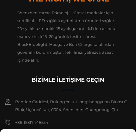
Shenzhen Yarrae Teknoloji, küresel markalar için
sertifikalı LED sağlıklı aydınlatma ürünleri sağlar.
20+ yıllık uzmanlık, 15 aylık garanti, %1'den az hata
oranı ve hızlı 15–20 günlük teslim süresi.
BlockBluelight, Hooga ve Bon Charge tarafından
güvenilir bulunmuştur. Teklifinizi yalnızca 3 saat
içinde alın.
BİZİMLE İLETİŞİME GEÇİN
Bantian Caddesi, Bulong Yolu, Hongshengyuan Binası C
Blok, Üçüncü Kat, C304, Shenzhen, Guangdong, Çin
+86-15817448554
[email protected]