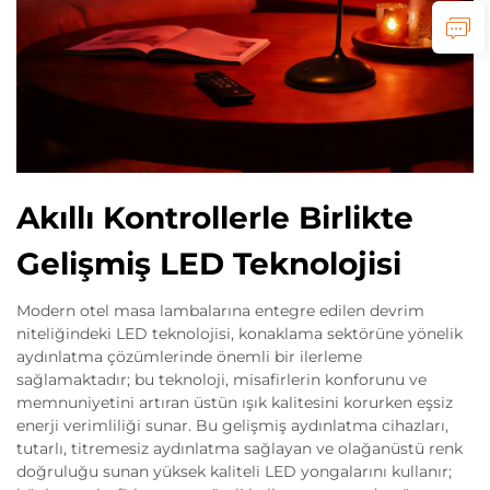
Akıllı Kontrollerle Birlikte
Gelişmiş LED Teknolojisi
Modern otel masa lambalarına entegre edilen devrim
niteliğindeki LED teknolojisi, konaklama sektörüne yönelik
aydınlatma çözümlerinde önemli bir ilerleme
sağlamaktadır; bu teknoloji, misafirlerin konforunu ve
memnuniyetini artıran üstün ışık kalitesini korurken eşsiz
enerji verimliliği sunar. Bu gelişmiş aydınlatma cihazları,
tutarlı, titremesiz aydınlatma sağlayan ve olağanüstü renk
doğruluğu sunan yüksek kaliteli LED yongalarını kullanır;