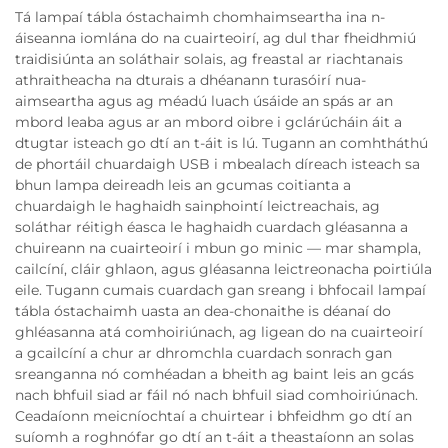
Tá lampaí tábla óstachaimh chomhaimseartha ina n-
áiseanna iomlána do na cuairteoirí, ag dul thar fheidhmiú
traidisiúnta an soláthair solais, ag freastal ar riachtanais
athraitheacha na dturais a dhéanann turasóirí nua-
aimseartha agus ag méadú luach úsáide an spás ar an
mbord leaba agus ar an mbord oibre i gclárúcháin áit a
dtugtar isteach go dtí an t-áit is lú. Tugann an comhtháthú
de phortáil chuardaigh USB i mbealach díreach isteach sa
bhun lampa deireadh leis an gcumas coitianta a
chuardaigh le haghaidh sainphointí leictreachais, ag
soláthar réitigh éasca le haghaidh cuardach gléasanna a
chuireann na cuairteoirí i mbun go minic — mar shampla,
cailcíní, cláir ghlaon, agus gléasanna leictreonacha poirtiúla
eile. Tugann cumais cuardach gan sreang i bhfocail lampaí
tábla óstachaimh uasta an dea-chonaithe is déanaí do
ghléasanna atá comhoiriúnach, ag ligean do na cuairteoirí
a gcailcíní a chur ar dhromchla cuardach sonrach gan
sreanganna nó comhéadan a bheith ag baint leis an gcás
nach bhfuil siad ar fáil nó nach bhfuil siad comhoiriúnach.
Ceadaíonn meicníochtaí a chuirtear i bhfeidhm go dtí an
suíomh a roghnófar go dtí an t-áit a theastaíonn an solas