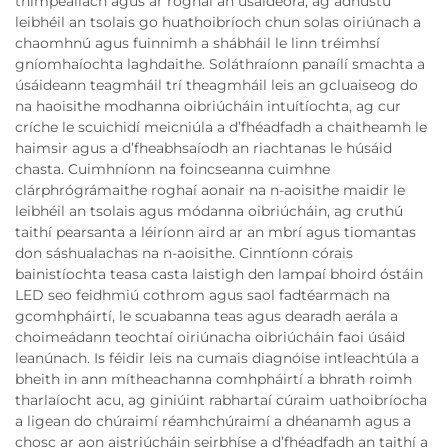
thimpeallach agus ar roghaí an úsáideora, ag adhustú
leibhéil an tsolais go huathoibríoch chun solas oiriúnach a
chaomhnú agus fuinnimh a shábháil le linn tréimhsí
gníomhaíochta laghdaithe. Soláthraíonn panaílí smachta a
úsáideann teagmháil trí theagmháil leis an gcluaiseog do
na haoisithe modhanna oibriúcháin intuítíochta, ag cur
críche le scuichidí meicniúla a d’fhéadfadh a chaitheamh le
haimsir agus a d’fheabhsaíodh an riachtanas le húsáid
chasta. Cuimhníonn na foincseanna cuimhne
clárphrógrámaithe roghaí aonair na n-aoisithe maidir le
leibhéil an tsolais agus módanna oibriúcháin, ag cruthú
taithí pearsanta a léiríonn aird ar an mbrí agus tiomantas
don sáshualachas na n-aoisithe. Cinntíonn córais
bainistíochta teasa casta laistigh den lampaí bhoird óstáin
LED seo feidhmiú cothrom agus saol fadtéarmach na
gcomhpháirtí, le scuabanna teas agus dearadh aerála a
choimeádann teochtaí oiriúnacha oibriúcháin faoi úsáid
leanúnach. Is féidir leis na cumais diagnóise intleachtúla a
bheith in ann mítheachanna comhpháirtí a bhrath roimh
tharlaíocht acu, ag giniúint rabhartaí cúraim uathoibríocha
a ligean do chúraimí réamhchúraimí a dhéanamh agus a
chosc ar aon aistriúcháin seirbhíse a d’fhéadfadh an taithí a