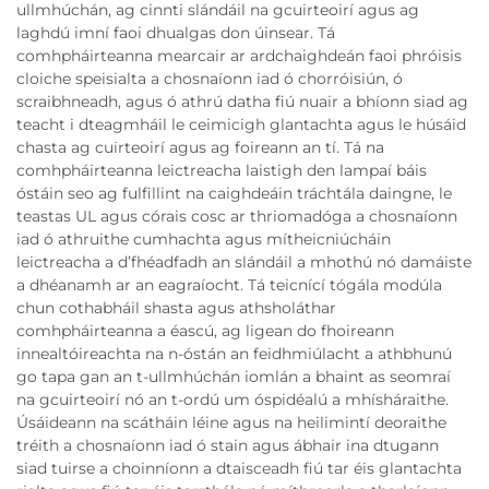
ullmhúchán, ag cinnti slándáil na gcuirteoirí agus ag
laghdú imní faoi dhualgas don úinsear. Tá
comhpháirteanna mearcair ar ardchaighdeán faoi phróisis
cloiche speisialta a chosnaíonn iad ó chorróisiún, ó
scraibhneadh, agus ó athrú datha fiú nuair a bhíonn siad ag
teacht i dteagmháil le ceimicigh glantachta agus le húsáid
chasta ag cuirteoirí agus ag foireann an tí. Tá na
comhpháirteanna leictreacha laistigh den lampaí báis
óstáin seo ag fulfillint na caighdeáin tráchtála daingne, le
teastas UL agus córais cosc ar thriomadóga a chosnaíonn
iad ó athruithe cumhachta agus mítheicniúcháin
leictreacha a d’fhéadfadh an slándáil a mhothú nó damáiste
a dhéanamh ar an eagraíocht. Tá teicnící tógála modúla
chun cothabháil shasta agus athsholáthar
comhpháirteanna a éascú, ag ligean do fhoireann
innealtóireachta na n-óstán an feidhmiúlacht a athbhunú
go tapa gan an t-ullmhúchán iomlán a bhaint as seomraí
na gcuirteoirí nó an t-ordú um óspidéalú a mhísháraithe.
Úsáideann na scátháin léine agus na heilimintí deoraithe
tréith a chosnaíonn iad ó stain agus ábhair ina dtugann
siad tuirse a choinníonn a dtaisceadh fiú tar éis glantachta