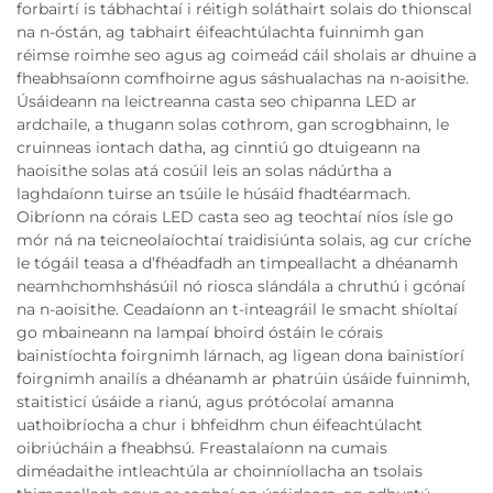
forbairtí is tábhachtaí i réitigh soláthairt solais do thionscal
na n-óstán, ag tabhairt éifeachtúlachta fuinnimh gan
réimse roimhe seo agus ag coimeád cáil sholais ar dhuine a
fheabhsaíonn comfhoirne agus sáshualachas na n-aoisithe.
Úsáideann na leictreanna casta seo chipanna LED ar
ardchaile, a thugann solas cothrom, gan scrogbhainn, le
cruinneas iontach datha, ag cinntiú go dtuigeann na
haoisithe solas atá cosúil leis an solas nádúrtha a
laghdaíonn tuirse an tsúile le húsáid fhadtéarmach.
Oibríonn na córais LED casta seo ag teochtaí níos ísle go
mór ná na teicneolaíochtaí traidisiúnta solais, ag cur críche
le tógáil teasa a d’fhéadfadh an timpeallacht a dhéanamh
neamhchomhshásúil nó riosca slándála a chruthú i gcónaí
na n-aoisithe. Ceadaíonn an t-inteagráil le smacht shíoltaí
go mbaineann na lampaí bhoird óstáin le córais
bainistíochta foirgnimh lárnach, ag ligean dona bainistíorí
foirgnimh anailís a dhéanamh ar phatrúin úsáide fuinnimh,
staitisticí úsáide a rianú, agus prótócolaí amanna
uathoibríocha a chur i bhfeidhm chun éifeachtúlacht
oibriúcháin a fheabhsú. Freastalaíonn na cumais
diméadaithe intleachtúla ar choinníollacha an tsolais