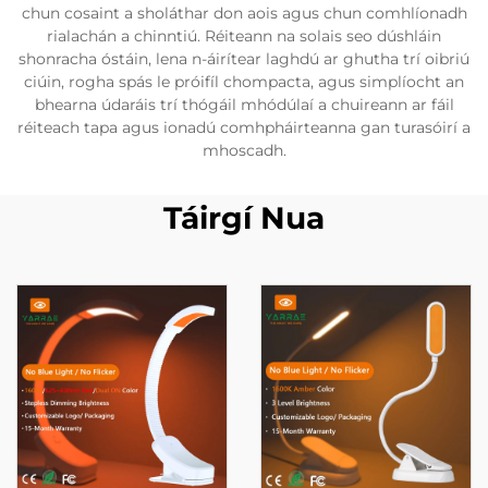
chun cosaint a sholáthar don aois agus chun comhlíonadh
rialachán a chinntiú. Réiteann na solais seo dúshláin
shonracha óstáin, lena n-áirítear laghdú ar ghutha trí oibriú
ciúin, rogha spás le próifíl chompacta, agus simplíocht an
bhearna údaráis trí thógáil mhódúlaí a chuireann ar fáil
réiteach tapa agus ionadú comhpháirteanna gan turasóirí a
mhoscadh.
Táirgí Nua