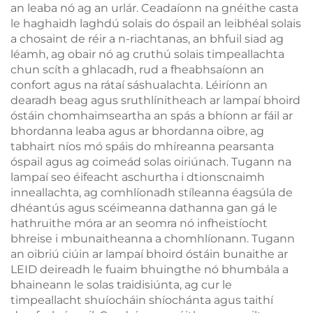
an leaba nó ag an urlár. Ceadaíonn na gnéithe casta
le haghaidh laghdú solais do óspail an leibhéal solais
a chosaint de réir a n-riachtanas, an bhfuil siad ag
léamh, ag obair nó ag cruthú solais timpeallachta
chun scíth a ghlacadh, rud a fheabhsaíonn an
confort agus na rátaí sáshualachta. Léiríonn an
dearadh beag agus sruthlínitheach ar lampaí bhoird
óstáin chomhaimseartha an spás a bhíonn ar fáil ar
bhordanna leaba agus ar bhordanna oibre, ag
tabhairt níos mó spáis do mhíreanna pearsanta
óspail agus ag coimeád solas oiriúnach. Tugann na
lampaí seo éifeacht aschurtha i dtionscnaimh
inneallachta, ag comhlíonadh stíleanna éagsúla de
dhéantús agus scéimeanna dathanna gan gá le
hathruithe móra ar an seomra nó infheistíocht
bhreise i mbunaitheanna a chomhlíonann. Tugann
an oibriú ciúin ar lampaí bhoird óstáin bunaithe ar
LEID deireadh le fuaim bhuingthe nó bhumbála a
bhaineann le solas traidisiúnta, ag cur le
timpeallacht shuíocháin shíochánta agus taithí