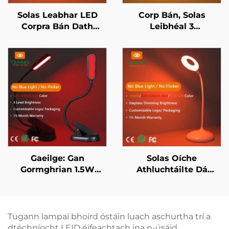
Solas Leabhar LED
Corp Bán, Solas
Corpra Bán Dath
Leibhéal 3
Ambar 1600K Beag &
Doimhneachta, Solas
Dearbh 625~630nm
Leabhar, Leabharlán,
Gan Solas Gorm &
Solas Léitheoireachta
Scintillíocht
Ambar 1600K
Gaeilge: Gan
Solas Oíche
Gormghrian 1.5W
Athluchtáilte Dá
120lm Led Leabhar
Dhath 1600K Ambar
Solas 625~630 nm
agus 625~630nm
660/670 nm Dearg
Dearg Leithneála
Dath 3 Leibhéal Is
Teagmhála le
Tugann lampaí bhoird óstáin luach aschurtha trí a
Soilse Soirleac Black
Cuimhne 18H Fad
dtéchníocht LEID éifeachtach ina n-úsáid