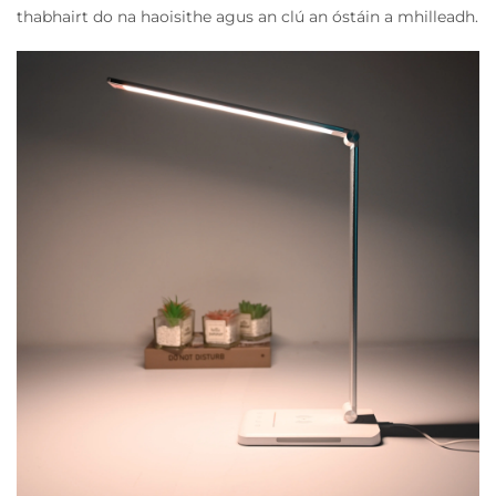
thabhairt do na haoisithe agus an clú an óstáin a mhilleadh.