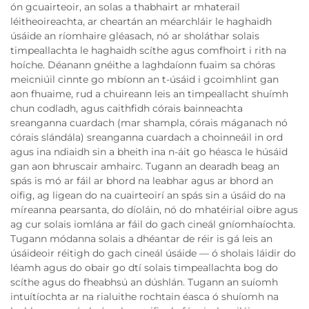
ón gcuairteoir, an solas a thabhairt ar mhaterail
léitheoireachta, ar cheartán an méarchláir le haghaidh
úsáide an ríomhaire gléasach, nó ar sholáthar solais
timpeallachta le haghaidh scíthe agus comfhoirt i rith na
hoíche. Déanann gnéithe a laghdaíonn fuaim sa chóras
meicniúil cinnte go mbíonn an t-úsáid i gcoimhlint gan
aon fhuaime, rud a chuireann leis an timpeallacht shuímh
chun codladh, agus caithfidh córais bainneachta
sreanganna cuardach (mar shampla, córais máganach nó
córais slándála) sreanganna cuardach a choinneáil in ord
agus ina ndiaidh sin a bheith ina n-áit go héasca le húsáid
gan aon bhruscair amhairc. Tugann an dearadh beag an
spás is mó ar fáil ar bhord na leabhar agus ar bhord an
oifig, ag ligean do na cuairteoirí an spás sin a úsáid do na
míreanna pearsanta, do díoláin, nó do mhatéirial oibre agus
ag cur solais iomlána ar fáil do gach cineál gníomhaíochta.
Tugann módanna solais a dhéantar de réir is gá leis an
úsáideoir réitigh do gach cineál úsáide — ó sholais láidir do
léamh agus do obair go dtí solais timpeallachta bog do
scíthe agus do fheabhsú an dúshlán. Tugann an suíomh
intuítíochta ar na rialuithe rochtain éasca ó shuíomh na