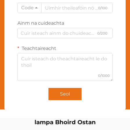
Code
0/100
Ainm na cuideachta
0/200
Teachtaireacht
0/1000
Seol
lampa Bhoird Ostan