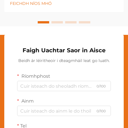
agus athgheneráil cheallach a phromhiú. Úsáideann
FEICHDH NÍOS MHÓ
an modh cóireála nuálaíochta seo minicíochtaí cruinn
de sholas deirge agus de sholas gar-...
Faigh Uachtar Saor in Aisce
Beidh ár léiritheoir i dteagmháil leat go luath.
Ríomhphost
0/100
Ainm
0/100
Tel