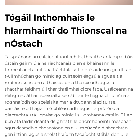
Tógáil Inthomhais le
hIarmhairtí do Thionscal na
nÓstach
Taispeánann an calaíocht iontach leathnaithe ar lampaí báis
óstáin gairmiúla na riachtanais dian a bhaineann le
timpeallachtaí oiliúna tráchtála, áit a n-úsáideann go dtí an
t-ullmhúchán go minic ag cuirteoirí éagsúla agus áit a
mbíonn sé in ann a thaisceadh a thaisceadh agus a
shaothar feidhmiúil thar thréimhsí oibre fada. Úsáideann na
réitigh soláthair speisialta seo ábhair le haghaidh oiliúna a
roghnaíodh go speisialta mar a dtugann siad tuirse,
damáiste ó thagann ó phléascadh, agus na prótócola
glantachta atá i gceist go minic i suíomhanna óstáin. Tá an
bun atá láidir déanta de ghnáth le príomhphointí meáchan
agus dearadh a chosnaíonn an t-ullmhúchán ó sheachrán
gan intinn, agus a sholáthraíonn tacaíocht stábla don uile