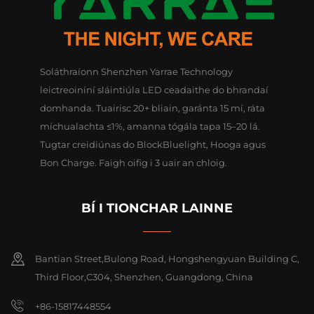
Soláthraíonn Shenzhen Yarrae Technology
leictreoiníní sláintiúla LED ceadaithe do bhrandaí
domhanda. Tuairisc 20+ bliain, garánta 15 mí, ráta
míchualachta ≤1%, amanna tógála tapa 15–20 lá.
Tugtar creidiúnas do BlockBluelight, Hooga agus
Bon Charge. Faigh oifig i 3 uair an chloig.
BÍ I TIONCHAR LAINNE
Bantian Street,Bulong Road, Hongshengyuan Building C,
Third Floor,C304, Shenzhen, Guangdong, China
+86-15817448554