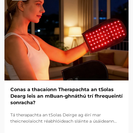
Conas a thacaíonn Therapachta an tSolas
Dearg leis an mBuan-ghnáthú trí fhrequeintí
sonracha?
Tá therapachta an tSolas Deirge ag éirí mar
theicneolaíocht réabhlóideach sláinte a úsáideann
cumhacht thonnta solais sonracha chun leigheas