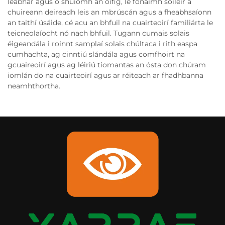
leabhar agus ó shuíomh an oifig, le fónaimh soiléir a
chuireann deireadh leis an mbrúscán agus a fheabhsaíonn
an taithí úsáide, cé acu an bhfuil na cuairteoirí familiárta le
teicneolaíocht nó nach bhfuil. Tugann cumais solais
éigeandála i roinnt samplaí solais chúltaca i rith easpa
cumhachta, ag cinntiú slándála agus comfhoirt na
gcuaireoirí agus ag léiriú tiomantas an ósta don chúram
iomlán do na cuairteoirí agus ar réiteach ar fhadhbanna
neamhthortha.