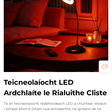
Teicneolaíocht LED
Ardchlaíte le Rialuithe Cliste
Tá an teicneolaíocht réabhlóideach LED a chuirtear isteach
i lampaí bhoird óstáin nua-aimseartha ina gceann de na