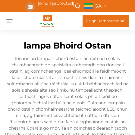
[email protected]
GA
Faigh Uathbhreithniú
lampa Bhoird Ostan
Ionann an lampáin bhord óstáin an réiteach solais
chumhachtach go speisialta a dhearadh don tionscail
óstáin, ag comhcheangal dea-shiombóil le feidhmíocht
láidir chun freastal ar na riachtanais dian a chuireann
suíomhanna oiliúna tráchtála. Is cuid thábhachtach iad na
solais shpeisialta seo i mbunú timpeallacht theplach,
fáilteach, agus i dtairiscint solais phraiticiúil do
ghníomhaíochtaí laethúla na n-aois. Cuireann lampáin
bhord óstáin chomhaimseartha teicneolaíocht LED chun
cinn, ag tairiscint éifeachtúlacht uathúil i dtús an
fhuinnimh agus saol oibre fada a laghdaíonn costais an
bhearna údaráis go mór. Tá an coincheap dearadh taobh
thiar den solas seo curtha ar dhurthacht, le hábhair thógála