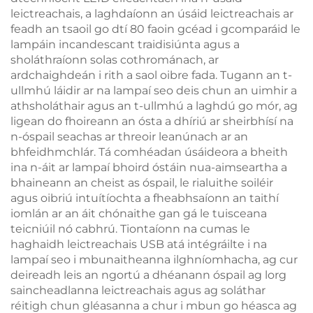
Saighdiúr Trí Chineál-
leictreachais, a laghdaíonn an úsáid leictreachais ar
C
feadh an tsaoil go dtí 80 faoin gcéad i gcomparáid le
lampáin incandescant traidisiúnta agus a
sholáthraíonn solas cothrománach, ar
ardchaighdeán i rith a saol oibre fada. Tugann an t-
ullmhú láidir ar na lampaí seo deis chun an uimhir a
athsholáthair agus an t-ullmhú a laghdú go mór, ag
ligean do fhoireann an ósta a dhíriú ar sheirbhísí na
n-óspail seachas ar threoir leanúnach ar an
bhfeidhmchlár. Tá comhéadan úsáideora a bheith
ina n-áit ar lampaí bhoird óstáin nua-aimseartha a
bhaineann an cheist as óspail, le rialuithe soiléir
agus oibriú intuítíochta a fheabhsaíonn an taithí
iomlán ar an áit chónaithe gan gá le tuisceana
teicniúil nó cabhrú. Tiontaíonn na cumas le
haghaidh leictreachais USB atá intégráilte i na
lampaí seo i mbunaitheanna ilghníomhacha, ag cur
deireadh leis an ngortú a dhéanann óspail ag lorg
saincheadlanna leictreachais agus ag soláthar
réitigh chun gléasanna a chur i mbun go héasca ag