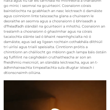
rialta agus fiú tar éis tarrthála nó míthreorla a tharlaíonn
go minic i seomraí na gcuirteoirí. Cosnaíonn córais
bainistíochta na gcabhlach an nasc leictreach ó damáiste
agus coinníonn línte taisceacha glana a chuireann le
deoraithe an seomra agus a chosnaíonn ó bhriseadh a
d’fhéadfadh slándáil na gcuirteoirí a mhothú. Cosnaíonn an
trealamh a chosnaíonn ó ghaolmhar agus na córais
tacaíochta sláinte iad ó bhaint neamhghcialta nó ó
damáiste, agus iad ag ligean rochtain cothabhála dlíthiúil
trí uirlisí agus triailí speisialta. Cinntíonn próitis a
chinntíonn an cháilíocht go mbíonn gach lampa báis óstáin
ag fulfillint na caighdeáin cruthaitheacha ar son an
fheidhmiú meicniúil, an slándála leictreacha, agus an t-
ádhmhaireachta timpeallachta sula dtugtar isteach i
dtionscnaimh oiliúna.