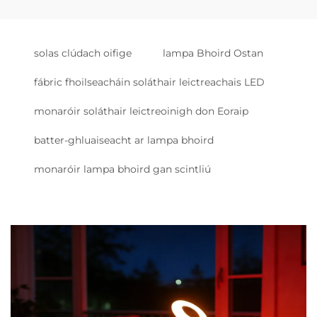
solas clúdach oifige
lampa Bhoird Ostan
fábric fhoilseacháin soláthair leictreachais LED
monaróir soláthair leictreoinigh don Eoraip
batter-ghluaiseacht ar lampa bhoird
monaróir lampa bhoird gan scintliú