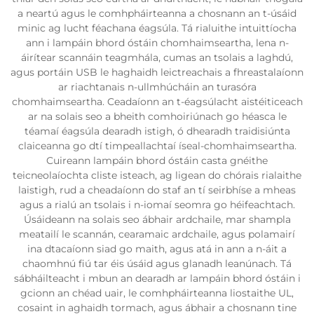
a neartú agus le comhpháirteanna a chosnann an t-úsáid
minic ag lucht féachana éagsúla. Tá rialuithe intuittíocha
ann i lampáin bhord óstáin chomhaimseartha, lena n-
áirítear scannáin teagmhála, cumas an tsolais a laghdú,
agus portáin USB le haghaidh leictreachais a fhreastalaíonn
ar riachtanais n-ullmhúcháin an turasóra
chomhaimseartha. Ceadaíonn an t-éagsúlacht aistéiticeach
ar na solais seo a bheith comhoiriúnach go héasca le
téamaí éagsúla dearadh istigh, ó dhearadh traidisiúnta
claiceanna go dtí timpeallachtaí íseal-chomhaimseartha.
Cuireann lampáin bhord óstáin casta gnéithe
teicneolaíochta cliste isteach, ag ligean do chórais rialaithe
laistigh, rud a cheadaíonn do staf an tí seirbhíse a mheas
agus a rialú an tsolais i n-iomaí seomra go héifeachtach.
Úsáideann na solais seo ábhair ardchaile, mar shampla
meatailí le scannán, cearamaic ardchaile, agus polamairí
ina dtacaíonn siad go maith, agus atá in ann a n-áit a
chaomhnú fiú tar éis úsáid agus glanadh leanúnach. Tá
sábháilteacht i mbun an dearadh ar lampáin bhord óstáin i
gcionn an chéad uair, le comhpháirteanna liostaithe UL,
cosaint in aghaidh tormach, agus ábhair a chosnann tine