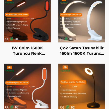
1W 80lm 1600K
Çok Satan Taşınabilir
Turuncu Renk
160lm 1600K Turuncu
625~630nm Kırmızı
ve Tam Spektrum
Renk Sıfır Mavi Işık
Renk Mavi Işık ve
Siyah Cisim LED Kitap
Flicker Yok Beyaz
Işığı
Cisim LED Kitap Işığı