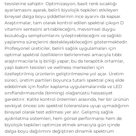
tesislerine sahiptir. Optimizasyon, basit renk sıcaklığı
ayarlamasını aşarak, belirli biyolojik tepkileri etkileyen
bireysel dalga boyu şiddetlerinin ince ayarını da kapsar.
Araştırmalar, tam olarak kontrol edilen spektral çıkışın D
vitamini sentezini artırabileceğini, mevsimsel duygu
bozukluğu semptomlarını iyileştirebileceğini ve sağlıklı
yaşlanma süreçlerini destekleyebileceğini göstermektedir.
Profesyonel üreticiler, belirli sağlık uygulamaları için
optimal spektral özelliklerin belirlenmesi amacıyla tıbbi
araştırmacılarla iş birliği yapar; bu da terapötik ortamlar,
yaşlı bakım tesisleri ve wellness merkezleri için
özelleştirilmiş ürünlerin geliştirilmesine yol açar. Üretim
süreci, üretim partileri boyunca tutarlı spektral çıkış elde
edebilmek için fosfor kaplama uygulamalarında ve LED
sınıflandırmasında (binning) olağanüstü hassasiyet
gerektirir. Kalite kontrol önlemleri arasında, her bir ürünün
sevkiyat öncesi sıkı spektral toleranslara uyup uymadığının
bireysel olarak test edilmesi yer alır. Gelişmiş sağlık
aydınlatma sistemleri, hem görsel performansı hem de
biyolojik tepkileri optimize etmek amacıyla gün içinde
dalga boyu dağılımını değiştiren dinamik spektrum