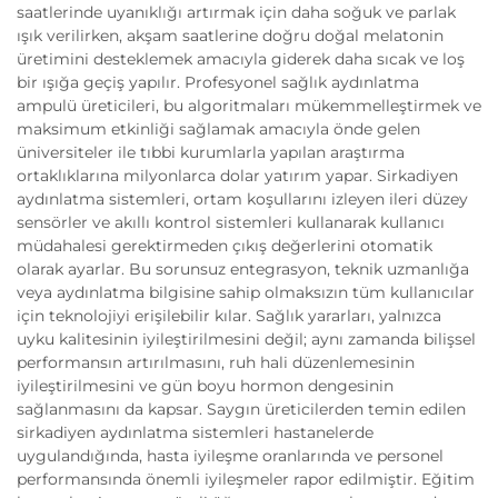
saatlerinde uyanıklığı artırmak için daha soğuk ve parlak
ışık verilirken, akşam saatlerine doğru doğal melatonin
üretimini desteklemek amacıyla giderek daha sıcak ve loş
bir ışığa geçiş yapılır. Profesyonel sağlık aydınlatma
ampulü üreticileri, bu algoritmaları mükemmelleştirmek ve
maksimum etkinliği sağlamak amacıyla önde gelen
üniversiteler ile tıbbi kurumlarla yapılan araştırma
ortaklıklarına milyonlarca dolar yatırım yapar. Sirkadiyen
aydınlatma sistemleri, ortam koşullarını izleyen ileri düzey
sensörler ve akıllı kontrol sistemleri kullanarak kullanıcı
müdahalesi gerektirmeden çıkış değerlerini otomatik
olarak ayarlar. Bu sorunsuz entegrasyon, teknik uzmanlığa
veya aydınlatma bilgisine sahip olmaksızın tüm kullanıcılar
için teknolojiyi erişilebilir kılar. Sağlık yararları, yalnızca
uyku kalitesinin iyileştirilmesini değil; aynı zamanda bilişsel
performansın artırılmasını, ruh hali düzenlemesinin
iyileştirilmesini ve gün boyu hormon dengesinin
sağlanmasını da kapsar. Saygın üreticilerden temin edilen
sirkadiyen aydınlatma sistemleri hastanelerde
uygulandığında, hasta iyileşme oranlarında ve personel
performansında önemli iyileşmeler rapor edilmiştir. Eğitim