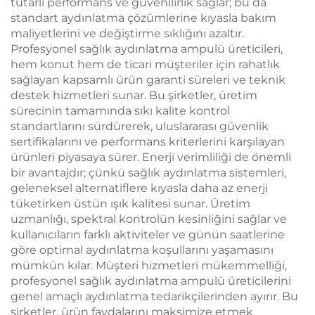
tutarlı performans ve güvenilirlik sağlar; bu da
standart aydınlatma çözümlerine kıyasla bakım
maliyetlerini ve değiştirme sıklığını azaltır.
Profesyonel sağlık aydınlatma ampulü üreticileri,
hem konut hem de ticari müşteriler için rahatlık
sağlayan kapsamlı ürün garanti süreleri ve teknik
destek hizmetleri sunar. Bu şirketler, üretim
sürecinin tamamında sıkı kalite kontrol
standartlarını sürdürerek, uluslararası güvenlik
sertifikalarını ve performans kriterlerini karşılayan
ürünleri piyasaya sürer. Enerji verimliliği de önemli
bir avantajdır; çünkü sağlık aydınlatma sistemleri,
geleneksel alternatiflere kıyasla daha az enerji
tüketirken üstün ışık kalitesi sunar. Üretim
uzmanlığı, spektral kontrolün kesinliğini sağlar ve
kullanıcıların farklı aktiviteler ve günün saatlerine
göre optimal aydınlatma koşullarını yaşamasını
mümkün kılar. Müşteri hizmetleri mükemmelliği,
profesyonel sağlık aydınlatma ampulü üreticilerini
genel amaçlı aydınlatma tedarikçilerinden ayırır. Bu
şirketler, ürün faydalarını maksimize etmek