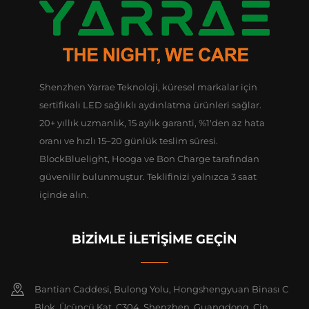
Shenzhen Yarrae Teknoloji, küresel markalar için
sertifikalı LED sağlıklı aydınlatma ürünleri sağlar.
20+ yıllık uzmanlık, 15 aylık garanti, %1'den az hata
oranı ve hızlı 15–20 günlük teslim süresi.
BlockBluelight, Hooga ve Bon Charge tarafından
güvenilir bulunmuştur. Teklifinizi yalnızca 3 saat
içinde alın.
BİZİMLE İLETİŞİME GEÇİN
Bantian Caddesi, Bulong Yolu, Hongshengyuan Binası C
Blok, Üçüncü Kat, C304, Shenzhen, Guangdong, Çin