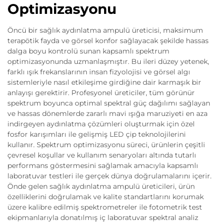
Optimizasyonu
Öncü bir sağlık aydınlatma ampulü üreticisi, maksimum
terapötik fayda ve görsel konfor sağlayacak şekilde hassas
dalga boyu kontrolü sunan kapsamlı spektrum
optimizasyonunda uzmanlaşmıştır. Bu ileri düzey yetenek,
farklı ışık frekanslarının insan fizyolojisi ve görsel algı
sistemleriyle nasıl etkileşime girdiğine dair karmaşık bir
anlayışı gerektirir. Profesyonel üreticiler, tüm görünür
spektrum boyunca optimal spektral güç dağılımı sağlayan
ve hassas dönemlerde zararlı mavi ışığa maruziyeti en aza
indirgeyen aydınlatma çözümleri oluşturmak için özel
fosfor karışımları ile gelişmiş LED çip teknolojilerini
kullanır. Spektrum optimizasyonu süreci, ürünlerin çeşitli
çevresel koşullar ve kullanım senaryoları altında tutarlı
performans göstermesini sağlamak amacıyla kapsamlı
laboratuvar testleri ile gerçek dünya doğrulamalarını içerir.
Önde gelen sağlık aydınlatma ampulü üreticileri, ürün
özelliklerini doğrulamak ve kalite standartlarını korumak
üzere kalibre edilmiş spektrometreler ile fotometrik test
ekipmanlarıyla donatılmış iç laboratuvar spektral analiz