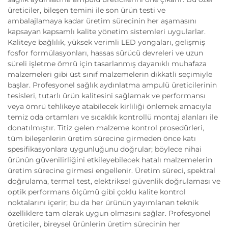
üreticiler, bileşen temini ile son ürün testi ve
ambalajlamaya kadar üretim sürecinin her aşamasını
kapsayan kapsamlı kalite yönetim sistemleri uygularlar.
Kaliteye bağlılık, yüksek verimli LED yongaları, gelişmiş
fosfor formülasyonları, hassas sürücü devreleri ve uzun
süreli işletme ömrü için tasarlanmış dayanıklı muhafaza
malzemeleri gibi üst sınıf malzemelerin dikkatli seçimiyle
başlar. Profesyonel sağlık aydınlatma ampulü üreticilerinin
tesisleri, tutarlı ürün kalitesini sağlamak ve performansı
veya ömrü tehlikeye atabilecek kirliliği önlemek amacıyla
temiz oda ortamları ve sıcaklık kontrollü montaj alanları ile
donatılmıştır. Titiz gelen malzeme kontrol prosedürleri,
tüm bileşenlerin üretim sürecine girmeden önce katı
spesifikasyonlara uygunluğunu doğrular; böylece nihai
ürünün güvenilirliğini etkileyebilecek hatalı malzemelerin
üretim sürecine girmesi engellenir. Üretim süreci, spektral
doğrulama, termal test, elektriksel güvenlik doğrulaması ve
optik performans ölçümü gibi çoklu kalite kontrol
noktalarını içerir; bu da her ürünün yayımlanan teknik
özelliklere tam olarak uygun olmasını sağlar. Profesyonel
üreticiler, bireysel ürünlerin üretim sürecinin her