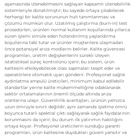
aşamasında izlenebilmesini sağlayan kapsamlı izlenebilirlik
sistemleriyle donatılmıştır; bu sayede ortaya çıkabilecek
herhangi bir kalite sorununun hızlı tanımlanması ve
çözümü mümkün olur. Uzatılmış çalıştırma (burn-in) test
prosedürleri, ürünleri normal kullanım koşullarında yıllarca
süren işlemi simüle eden hızlandırılmış yaşlandırma
koşullarına tabi tutar ve ürünler müşterilere ulaşmadan
önce potansiyel arıza modlarını belirler. Kalite güvencesi
programları, üretim değişkenlerini sürekli izleyen
istatistiksel süreç kontrolünü içerir; bu sistem, ürün
kalitesini etkileyebilecek olası sapmaları tespit eder ve
operatörlere otomatik uyarı gönderir. Profesyonel sağlık
aydınlatma ampulü üreticileri, minimum kabul edilebilir
standartlar yerine kalite mükemmelliğine odaklanarak
sektör ortalamalarının önemli ölçüde altında arıza
oranlarına ulaşır. Güvenilirlik avantajları, ürünün yalnızca
uzun ömrüyle sınırlı değildir; aynı zamanda işletme ömrü
boyunca tutarlı spektral çıktı sağlayarak sağlık faydalarının
korunmasını da içerir; bu durum ilk yatırımın haklılığını
ortaya koyar. Profesyonel üreticilerin sunduğu garanti
programları, ürün kalitesine duydukları güveni yansıtır ve