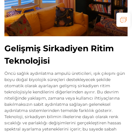
Gelişmiş Sirkadiyen Ritim
Teknolojisi
Öncü sağlık aydınlatma ampulü üreticileri, ışık çıkışını gün
boyu doğal biyolojik süreçleri destekleyecek şekilde
otomatik olarak ayarlayan gelişmiş sirkadiyen ritim
teknolojisiyle kendilerini diğerlerinden ayırır. Bu devrim
niteliğinde yaklaşım, zamana veya kullanıcı ihtiyaçlarına
bakılmaksızın sabit aydınlatma sağlayan geleneksel
aydınlatma sistemlerinden temelde farklılık gösterir.
Teknoloji, sirkadiyen bilimin ilkelerine dayalı olarak renk
sıcaklığı ve parlaklığı değişimlerini gerçekleştiren hassas
spektral ayarlama yeteneklerini içerir; bu sayede sabah