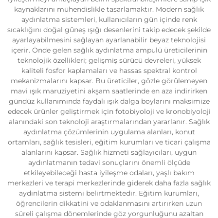
kaynaklarını mühendislikle tasarlamaktır. Modern sağlık
aydınlatma sistemleri, kullanıcıların gün içinde renk
sıcaklığını doğal güneş ışığı desenlerini takip edecek şekilde
ayarlayabilmesini sağlayan ayarlanabilir beyaz teknolojisi
içerir. Önde gelen sağlık aydınlatma ampulü üreticilerinin
teknolojik özellikleri; gelişmiş sürücü devreleri, yüksek
kaliteli fosfor kaplamaları ve hassas spektral kontrol
mekanizmalarını kapsar. Bu üreticiler, gözle görülemeyen
mavi ışık maruziyetini akşam saatlerinde en aza indirirken
gündüz kullanımında faydalı ışık dalga boylarını maksimize
edecek ürünler geliştirmek için fotobiyoloji ve kronobiyoloji
alanındaki son teknoloji araştırmalarından yararlanır. Sağlık
aydınlatma çözümlerinin uygulama alanları, konut
ortamları, sağlık tesisleri, eğitim kurumları ve ticari çalışma
alanlarını kapsar. Sağlık hizmeti sağlayıcıları, uygun
aydınlatmanın tedavi sonuçlarını önemli ölçüde
etkileyebileceği hasta iyileşme odaları, yaşlı bakım
merkezleri ve terapi merkezlerinde giderek daha fazla sağlık
aydınlatma sistemi belirtmektedir. Eğitim kurumları,
öğrencilerin dikkatini ve odaklanmasını artırırken uzun
süreli çalışma dönemlerinde göz yorgunluğunu azaltan