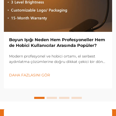
Boyun Işığı Neden Hem Profesyoneller Hem
de Hobici Kullanıcılar Arasında Popüler?
Modern profesyonel ve hobici ortamı, el serbest
aydınlatma çözümlerine doğru dikkat çekici bir dönüş
yaşadı; bu bağlamda boyun ışığı, çeşitli sektörlerde ve
kişisel uygulamalarda vazgeçilmez bir araç haline
DAHA FAZLASINI GÖR
geldi. Bu yenilikçi aydınlatma...