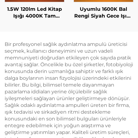
1.5W 120lm Led Kitap
Uyumlu 1600K Bal
Işığı 4000K Tam
Rengi Siyah Gece Işığı,
Spektrum & 1600K
3 Ayarlanabilir
Amber Renk Okuma
Parlaklık Seçeneği ve
Işığı Siyah Gövde Kitap
1800mAh Şarjlı Pil ile
Işığı
Bir profesyonel sağlık aydınlatma ampulü üreticisi
seçmek, kullanıcı deneyimini ve uzun vadeli
memnuniyeti doğrudan etkileyen çok sayıda pratik
avantaj sağlar. Öncelikle bu özel şirketler, fotobiyoloji
konusunda derin uzmanlığa sahiptir ve farklı ışık
dalga boylarının insan fizyolojisi üzerindeki etkilerini
bilirler. Bu bilgi, bilimsel temele dayanmayan
pazarlama iddiaları yerine ölçülebilir sağlık
iyileşmeleri sağlayan ürünler geliştirmeye dönüşür.
Sağlık odaklı aydınlatma ampulleri üreten bir firma,
ışık tedavisi ve sirkadiyen ritmi destekleme
konusundaki en son bilimsel bulguları ürünleriyle
entegre edebilmek için yoğun araştırma ve
geliştirme yatırımları yapar. Kaliteli üretim süreçleri,