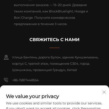
выполнения заказов — 15–20 дней. Доверие
таких компаний, как BlockBluelight, Hooga и
Bon Charge. Получите коммерческое
предложение в течение 3 часов.
СВЯЖИТЕСЬ С НАМИ
Улица Бантянь, дорога Булон, здание Хуншэнъюань,
корпус C, третий этаж, помещение C304, город
Шэньчжэнь, провинция Гуандун, Китай
+86-15817448554
[email protected]
We value your privacy
We use cookies and similar tools to provide our services.
Авторские права © 2026, Shenzhen Yarrae Technology Co., Ltd.
If you don't want to accept all cookies, click Personalize