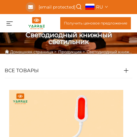
RU
[email protected]
Получить ценовое предложение
Светодиодный книжный
светильник
Домашняя страница
>
Продукция
>
Светодиодный книжный светильник
ВСЕ ТОВАРЫ