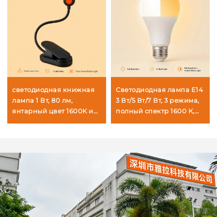
светодиодная книжная
Светодиодная лампа E14
лампа 1 Вт, 80 лм,
3 Вт/5 Вт/7 Вт, 3 режима,
янтарный цвет 1600K и
полный спектр 1600 К,
красный цвет 625~630
4000 К и двойное
нм, без синего света,
включение, лампа для
черное тело
сна