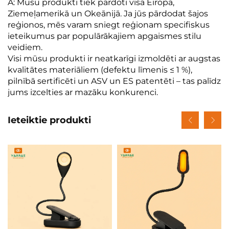
A: Mūsu produkti tiek pārdoti visā Eiropā,
Ziemeļamerikā un Okeānijā. Ja jūs pārdodat šajos
reģionos, mēs varam sniegt reģionam specifiskus
ieteikumus par populārākajiem apgaismes stilu
veidiem.
Visi mūsu produkti ir neatkarīgi izmoldēti ar augstas
kvalitātes materiāliem (defektu līmenis ≤ 1 %),
pilnībā sertificēti un ASV un ES patentēti – tas palīdz
jums izcelties ar mazāku konkurenci.
Ieteiktie produkti