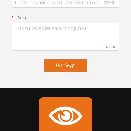
0/200
Ziņa
0/1000
Iesniegt