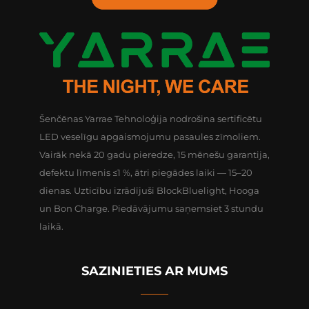
Šenčēnas Yarrae Tehnoloģija nodrošina sertificētu
LED veselīgu apgaismojumu pasaules zīmoliem.
Vairāk nekā 20 gadu pieredze, 15 mēnešu garantija,
defektu līmenis ≤1 %, ātri piegādes laiki — 15–20
dienas. Uzticību izrādījuši BlockBluelight, Hooga
un Bon Charge. Piedāvājumu saņemsiet 3 stundu
laikā.
SAZINIETIES AR MUMS