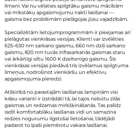
līmeni. Vai nu vēlaties spilgtāku gaismu mācībām
vai mīkstāku apgaismojumu naktī lasīšanai —
gaisma bez problēmām pielāgojas jūsu vajadzībām.
Specializētām lietojumprogrammām ir pieejamas arī
pielāgotas vienkrāsas versijas. Klienti var izvēlēties
625–630 nm sarkano gaismu, 660 nm dziļi sarkano
gaismu, 820 nm tuvās infrasarkanās gaismas staru
vai ārkārtīgi siltu 1600 K dzeltenīgo gaismu. Šīs
vienkrāsas versijas piedāvā trīs izvēlamus spilgtuma
līmeņus, nodrošinot vienkāršu un efektīvu
apgaismojuma pieredzi.
Atšķirībā no parastajām lasīšanas lampiņām visi
krāsu varianti ir izstrādāti tā, lai tajos nebūtu zilās
gaismas un redzamas mirkšķināšanās. Tas palīdz
radīt komfortablāku lasīšanas vidi un samazina
redzes nogurumu ilgstošai lietošanai, tādējādi
padarot to īpaši piemērotu vakara lasīšanai.