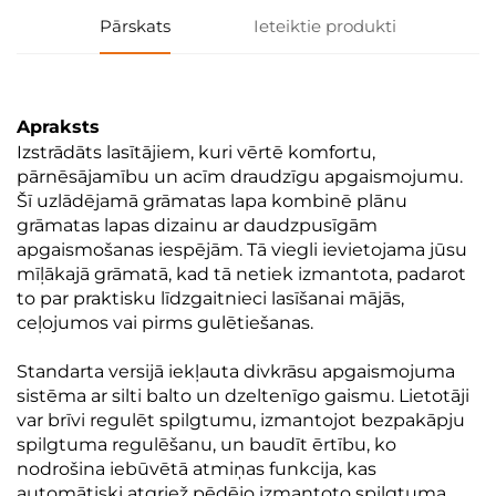
Pārskats
Ieteiktie produkti
Apraksts
Izstrādāts lasītājiem, kuri vērtē komfortu,
pārnēsājamību un acīm draudzīgu apgaismojumu.
Šī uzlādējamā grāmatas lapa kombinē plānu
grāmatas lapas dizainu ar daudzpusīgām
apgaismošanas iespējām. Tā viegli ievietojama jūsu
mīļākajā grāmatā, kad tā netiek izmantota, padarot
to par praktisku līdzgaitnieci lasīšanai mājās,
ceļojumos vai pirms gulētiešanas.
Standarta versijā iekļauta divkrāsu apgaismojuma
sistēma ar silti balto un dzeltenīgo gaismu. Lietotāji
var brīvi regulēt spilgtumu, izmantojot bezpakāpju
spilgtuma regulēšanu, un baudīt ērtību, ko
nodrošina iebūvētā atmiņas funkcija, kas
automātiski atgriež pēdējo izmantoto spilgtuma