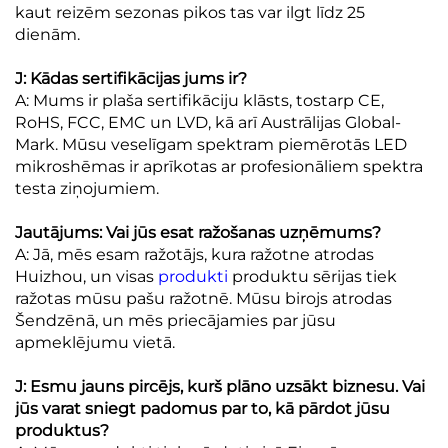
kaut reizēm sezonas pikos tas var ilgt līdz 25
dienām.
J: Kādas sertifikācijas jums ir?
A: Mums ir plaša sertifikāciju klāsts, tostarp CE,
RoHS, FCC, EMC un LVD, kā arī Austrālijas Global-
Mark. Mūsu veselīgam spektram piemērotās LED
mikroshēmas ir aprīkotas ar profesionāliem spektra
testa ziņojumiem.
Jautājums: Vai jūs esat ražošanas uzņēmums?
A: Jā, mēs esam ražotājs, kura ražotne atrodas
Huizhou, un visas
produkti
produktu sērijas tiek
ražotas mūsu pašu ražotnē. Mūsu birojs atrodas
Šendzēnā, un mēs priecājamies par jūsu
apmeklējumu vietā.
J: Esmu jauns pircējs, kurš plāno uzsākt biznesu. Vai
jūs varat sniegt padomus par to, kā pārdot jūsu
produktus?