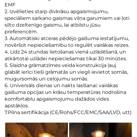
EMF
2. Izvēlieties starp divkrāsu apgaismojumu,
speciāliem sarkano gaismas viļņa garumiem vai ļoti
silto dzeltenīgo gaismu, lai atbilstu jūsu
preferencēm.
3. Automātiski atceras pēdējo gaišuma iestatījumu,
novēršot nepieciešamību to regulēt vairākas reizes.
4. Līdz 24 stundas lietošanas vienā uzlādēšanā, un
atkārtotai uzlādei nepieciešamas tikai 30 minūtes.
5. Slaidna grāmatzīmes veida konstrukcija ļauj
glabāt ierīci tieši grāmatās un viegli ievietot somās,
mugursomās un ceļojumu somās.
6. Universāls dienas un nakts lasīšanai: vairākas
gaišuma opcijas un krāsu temperatūras nodrošina
komfortablu apgaismojumu dažādos vides
apstākļos.
7.Pilna sertifikācija (CE/Rohs/FCC/EMC/SAA/LVD, utt)