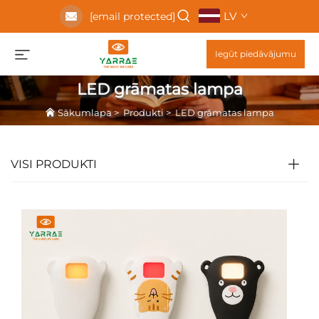
LV
[email protected]
Iegūt piedāvājumu
LED grāmatas lampa
Sākumlapa
>
Produkti
>
LED grāmatas lampa
VISI PRODUKTI