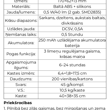
Izmērs:
170×62×13 mm
Materiāls:
Baltā ABS + silikons
Jauda/lumens:
0,5 W/40 lm (2 gab. SMD2835)
Sarkans, dzeltens, aukstais baltais,
Krāsu diapazons:
divkrāsains
Uzlādes jauda:
DC5V, 0,5A
Ņemšanas laiks:
0,5 Stundu
250 mAh uzlādējama akumulatora
Akumulatora:
baterija
3 līmeņu regulējama gaisma,
Pogas funkcija:
krāsas maiņa
Apgaismojuma
6–24 stundas
ilgums:
Kastes izmērs:
6,4×1,8×17,5 cm
Daudzums:
200 vienības/kartons
Svars:
45 g/kompl.
V.S.:
10,5 kg/kaste
Kaste:
40×38×35 cm
Priekšrocības
1. Pilnībā bez zilās gaismas, bez mirgošanas un zema