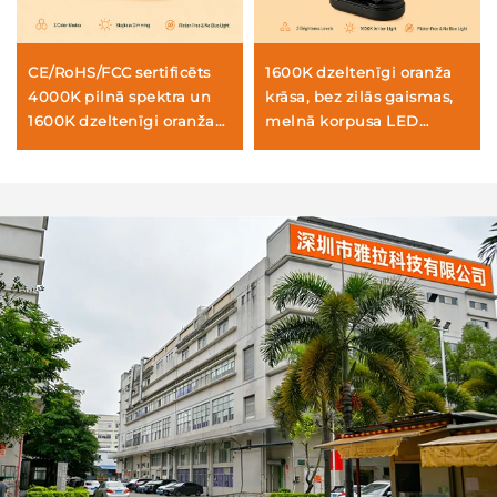
CE/RoHS/FCC sertificēts
1600K dzeltenīgi oranža
4000K pilnā spektra un
krāsa, bez zilās gaismas,
1600K dzeltenīgi oranža
melnā korpusa LED
krāsa, melnā korpusa
grāmatas lukturis
portatīvs LED grāmatas
lukturis ar piespraudi