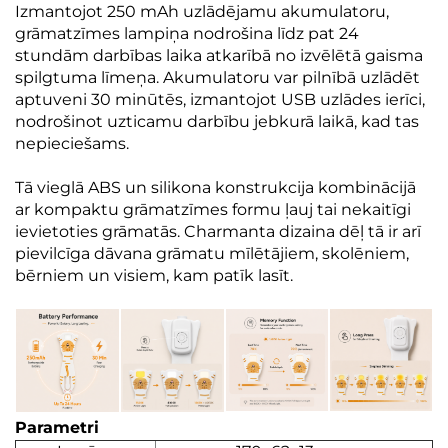
Izmantojot 250 mAh uzlādējamu akumulatoru,
grāmatzīmes lampiņa nodrošina līdz pat 24
stundām darbības laika atkarībā no izvēlētā gaisma
spilgtuma līmeņa. Akumulatoru var pilnībā uzlādēt
aptuveni 30 minūtēs, izmantojot USB uzlādes ierīci,
nodrošinot uzticamu darbību jebkurā laikā, kad tas
nepieciešams.
Tā vieglā ABS un silikona konstrukcija kombinācijā
ar kompaktu grāmatzīmes formu ļauj tai nekaitīgi
ievietoties grāmatās. Charmanta dizaina dēļ tā ir arī
pievilcīga dāvana grāmatu mīlētājiem, skolēniem,
bērniem un visiem, kam patīk lasīt.
Parametri