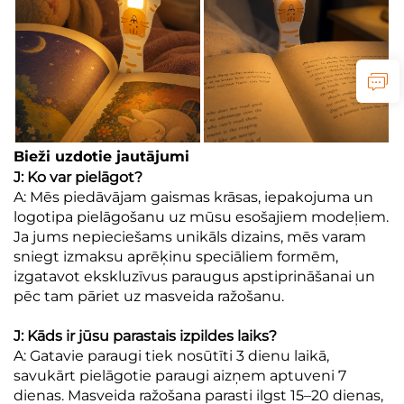
Bieži uzdotie jautājumi
J: Ko var pielāgot?
A: Mēs piedāvājam gaismas krāsas, iepakojuma un
logotipa pielāgošanu uz mūsu esošajiem modeļiem.
Ja jums nepieciešams unikāls dizains, mēs varam
sniegt izmaksu aprēķinu speciāliem formēm,
izgatavot ekskluzīvus paraugus apstiprināšanai un
pēc tam pāriet uz masveida ražošanu.
J: Kāds ir jūsu parastais izpildes laiks?
A: Gatavie paraugi tiek nosūtīti 3 dienu laikā,
savukārt pielāgotie paraugi aizņem aptuveni 7
dienas. Masveida ražošana parasti ilgst 15–20 dienas,