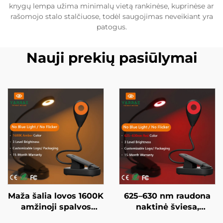
knygų lempa užima minimalų vietą rankinėse, kuprinėse ar
rašomojo stalo stalčiuose, todėl saugojimas neveikiant yra
patogus.
Nauji prekių pasiūlymai
Maža šalia lovos 1600K
625–630 nm raudona
amžinoji spalvos
naktinė šviesa,
knygos lempa be
naudojama 5–50