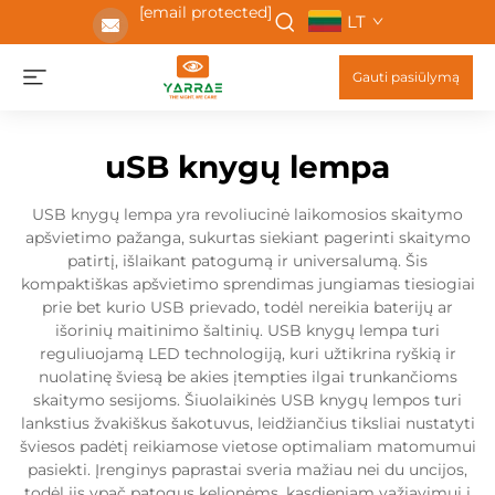
[email protected]
LT
Gauti pasiūlymą
uSB knygų lempa
USB knygų lempa yra revoliucinė laikomosios skaitymo
apšvietimo pažanga, sukurtas siekiant pagerinti skaitymo
patirtį, išlaikant patogumą ir universalumą. Šis
kompaktiškas apšvietimo sprendimas jungiamas tiesiogiai
prie bet kurio USB prievado, todėl nereikia baterijų ar
išorinių maitinimo šaltinių. USB knygų lempa turi
reguliuojamą LED technologiją, kuri užtikrina ryškią ir
nuolatinę šviesą be akies įtempties ilgai trunkančioms
skaitymo sesijoms. Šiuolaikinės USB knygų lempos turi
lankstius žvakiškus šakotuvus, leidžiančius tiksliai nustatyti
šviesos padėtį reikiamose vietose optimaliam matomumui
pasiekti. Įrenginys paprastai sveria mažiau nei du uncijos,
todėl jis ypač patogus kelionėms, kasdieniam važiavimui į