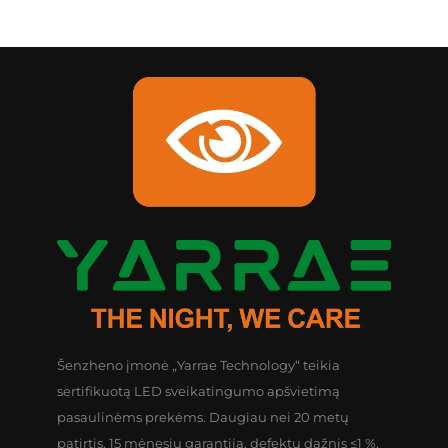
Šenzheno įmonė „Yarrae Technology“ teikia
sertifikuotą LED sveikatingumo apšvietimą
pasaulinėms prekėms. Daugiau nei 20 metų
patirtis, 15 mėnesių garantija, defektų dažnis ≤1 %,