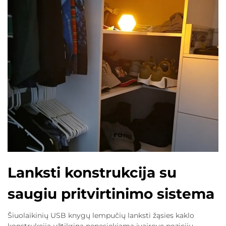
Lanksti konstrukcija su
saugiu pritvirtinimo sistema
Šiuolaikinių USB knygų lempučių lanksti žąsies kaklo