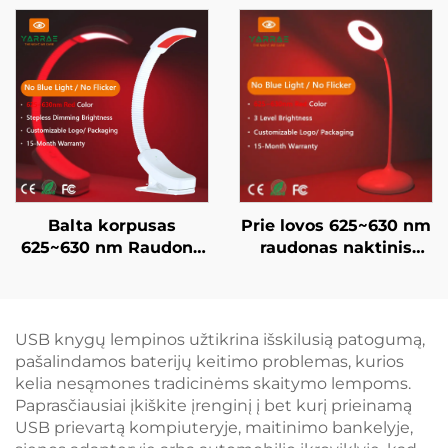
mėlynos šviesos,
valandų, 3 ryškumo
juodai dažytas kūnas,
nustatymai, juodai
LED knygos lempa
dažytas korpusas,
greitas 1 valandos USB
įkrovimas
Balta korpusas
Prie lovos 625~630 nm
625~630 nm Raudona
raudonas naktinis
naktinė šviesa be
žibintas su tolygiu
laipsnių reguliavimo
šviesos intensyvumo
automatinis ryškumas
reguliavimu ir
atmintis 800 mAh
ryškumo atmintimi,
USB knygų lempinos užtikrina išskilusią patogumą,
baterija 60 valandų
USB-C perkrānimas, 18
pašalindamos baterijų keitimo problemas, kurios
veikimo laikas 1
valandų belaidis
kelia nesąmones tradicinėms skaitymo lempoms.
valandos greito
naudojimas
Paprasčiausiai įkiškite įrenginį į bet kurį prieinamą
įkrovimo
USB prievartą kompiuteryje, maitinimo bankelyje,