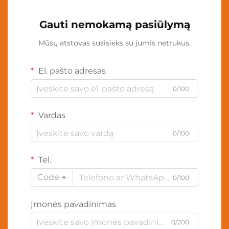
Gauti nemokamą pasiūlymą
Mūsų atstovas susisieks su jumis netrukus.
El. pašto adresas
0/100
Vardas
0/100
Tel.
Code
0/100
Įmonės pavadinimas
0/200