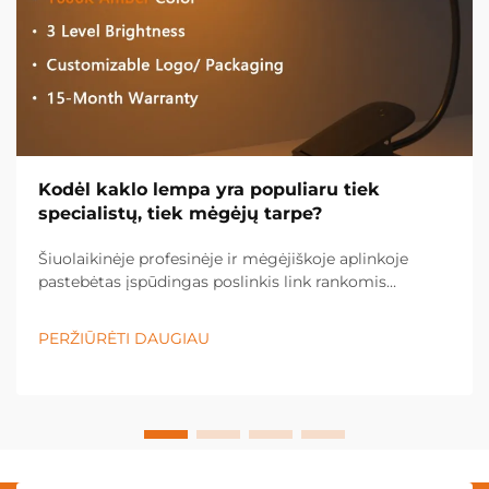
Kodėl kaklo lempa yra populiaru tiek
specialistų, tiek mėgėjų tarpe?
Šiuolaikinėje profesinėje ir mėgėjiškoje aplinkoje
pastebėtas įspūdingas poslinkis link rankomis
nevaldomų apšvietimo sprendimų, o kaklo lempa
tapo būtina įranga įvairiose pramonės šakose ir
PERŽIŪRĖTI DAUGIAU
asmeninėse srityse. Šis inovacinis apšvietimas...