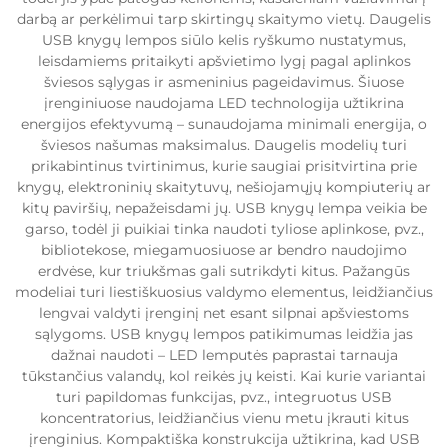
darbą ar perkėlimui tarp skirtingų skaitymo vietų. Daugelis
USB knygų lempos siūlo kelis ryškumo nustatymus,
leisdamiems pritaikyti apšvietimo lygį pagal aplinkos
šviesos sąlygas ir asmeninius pageidavimus. Šiuose
įrenginiuose naudojama LED technologija užtikrina
energijos efektyvumą – sunaudojama minimali energija, o
šviesos našumas maksimalus. Daugelis modelių turi
prikabintinus tvirtinimus, kurie saugiai prisitvirtina prie
knygų, elektroninių skaitytuvų, nešiojamųjų kompiuterių ar
kitų paviršių, nepažeisdami jų. USB knygų lempa veikia be
garso, todėl ji puikiai tinka naudoti tyliose aplinkose, pvz.,
bibliotekose, miegamuosiuose ar bendro naudojimo
erdvėse, kur triukšmas gali sutrikdyti kitus. Pažangūs
modeliai turi liestiškuosius valdymo elementus, leidžiančius
lengvai valdyti įrenginį net esant silpnai apšviestoms
sąlygoms. USB knygų lempos patikimumas leidžia jas
dažnai naudoti – LED lemputės paprastai tarnauja
tūkstančius valandų, kol reikės jų keisti. Kai kurie variantai
turi papildomas funkcijas, pvz., integruotus USB
koncentratorius, leidžiančius vienu metu įkrauti kitus
įrenginius. Kompaktiška konstrukcija užtikrina, kad USB