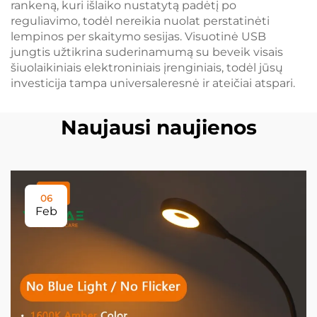
rankeną, kuri išlaiko nustatytą padėtį po
reguliavimo, todėl nereikia nuolat perstatinėti
lempinos per skaitymo sesijas. Visuotinė USB
jungtis užtikrina suderinamumą su beveik visais
šiuolaikiniais elektroniniais įrenginiais, todėl jūsų
investicija tampa universaleresnė ir ateičiai atspari.
Naujausi naujienos
06
Feb