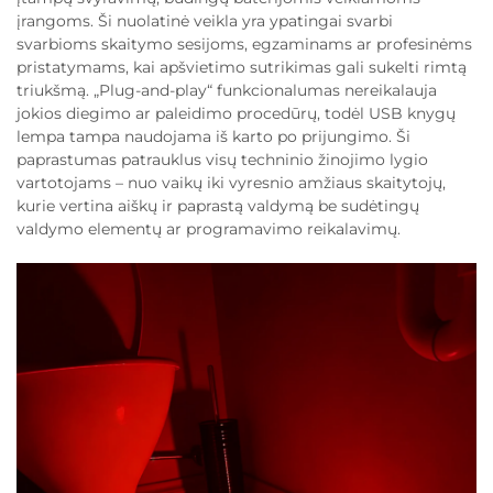
įrangoms. Ši nuolatinė veikla yra ypatingai svarbi
svarbioms skaitymo sesijoms, egzaminams ar profesinėms
pristatymams, kai apšvietimo sutrikimas gali sukelti rimtą
triukšmą. „Plug-and-play“ funkcionalumas nereikalauja
jokios diegimo ar paleidimo procedūrų, todėl USB knygų
lempa tampa naudojama iš karto po prijungimo. Ši
paprastumas patrauklus visų techninio žinojimo lygio
vartotojams – nuo vaikų iki vyresnio amžiaus skaitytojų,
kurie vertina aiškų ir paprastą valdymą be sudėtingų
valdymo elementų ar programavimo reikalavimų.