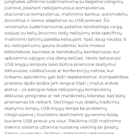
jungtukas užtikrina suderinamumą su begaline įrenginių
įvairove, įskaitant nešiojamuosius kompiuterius,
stacionarius kompiuterius, maitinimo bankus, automobilių
įkroviklius ir sienos adapterius su USB prievais. Šis
universalus suderinamumas pašalina nereikalingą vargą,
susijusį su kelių įkrovimo laidų nešiojimu arba specifinių
maitinimo šaltinių paieška keliaujant. Ypač daug naudos iš
šio nešiojamumo gauna studentai, kurie mokosi
bibliotekose, kavinėse ar bendrabučių kambariuose, kur
apšvietimo sąlygos visą dieną keičiasi. Verslo keliautojai
USB knygų lemputę laiko būtina priemone skaitymui
lėktuvuose, viešbučiuose ar konferencijų vietose, kur
tinkamo apšvietimo gali būti nepakankamai. Kompaktiškas
prietaiso dydis leidžia jam lengvai tilpti į mažus erdvės
plotus – jis patogiai telpa nešiojamųjų kompiuterių
dėkluose, piniginėse ar net marškinėlių kišenėse, kad būtų
prieinamas tik reikiant. Skirtingai nuo didelių tradicinių
skaitymo lempų, USB knygų lempa be problemų
integruojama į šiuolaikinį skaitmeninį gyvenimo būdą,
kuriame USB prievai yra visur. Patikima USB maitinimo
tiekimo sistema užtikrina nuolatinę veikimą be įprastų
įtampų svyravimų, būdingų baterijomis veikiamoms