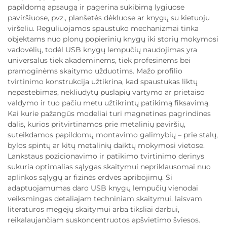
papildomą apsaugą ir pagerina sukibimą lygiuose
paviršiuose, pvz., planšetės dėkluose ar knygų su kietuoju
viršeliu. Reguliuojamos spaustuko mechanizmai tinka
objektams nuo plonų popierinių knygų iki storių mokymosi
vadovėlių, todėl USB knygų lempučių naudojimas yra
universalus tiek akademinėms, tiek profesinėms bei
pramoginėms skaitymo užduotims. Mažo profilio
tvirtinimo konstrukcija užtikrina, kad spaustukas liktų
nepastebimas, nekliudytų puslapių vartymo ar prietaiso
valdymo ir tuo pačiu metu užtikrintų patikimą fiksavimą.
Kai kurie pažangūs modeliai turi magnetines pagrindines
dalis, kurios pritvirtinamos prie metalinių paviršių,
suteikdamos papildomų montavimo galimybių – prie stalų,
bylos spintų ar kitų metalinių daiktų mokymosi vietose.
Lankstaus pozicionavimo ir patikimo tvirtinimo derinys
sukuria optimalias sąlygas skaitymui nepriklausomai nuo
aplinkos sąlygų ar fizinės erdvės apribojimų. Ši
adaptuojamumas daro USB knygų lempučių vienodai
veiksmingas detaliajam techniniam skaitymui, laisvam
literatūros mėgėjų skaitymui arba tiksliai darbui,
reikalaujančiam suskoncentruotos apšvietimo šviesos.