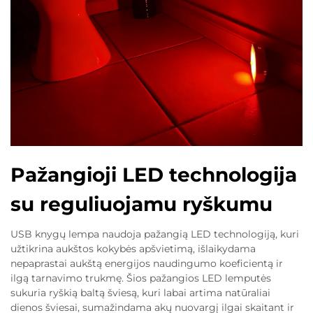
Pažangioji LED technologija
su reguliuojamu ryškumu
USB knygų lempa naudoja pažangią LED technologiją, kuri
užtikrina aukštos kokybės apšvietimą, išlaikydama
nepaprastai aukštą energijos naudingumo koeficientą ir
ilgą tarnavimo trukmę. Šios pažangios LED lemputės
sukuria ryškią baltą šviesą, kuri labai artima natūraliai
dienos šviesai, sumažindama akų nuovargį ilgai skaitant ir