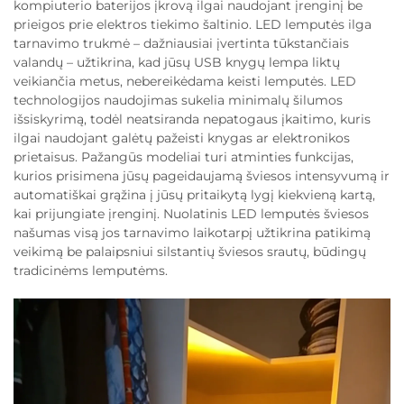
kompiuterio baterijos įkrovą ilgai naudojant įrenginį be
prieigos prie elektros tiekimo šaltinio. LED lemputės ilga
tarnavimo trukmė – dažniausiai įvertinta tūkstančiais
valandų – užtikrina, kad jūsų USB knygų lempa liktų
veikiančia metus, nebereikėdama keisti lemputės. LED
technologijos naudojimas sukelia minimalų šilumos
išsiskyrimą, todėl neatsiranda nepatogaus įkaitimo, kuris
ilgai naudojant galėtų pažeisti knygas ar elektronikos
prietaisus. Pažangūs modeliai turi atminties funkcijas,
kurios prisimena jūsų pageidaujamą šviesos intensyvumą ir
automatiškai grąžina į jūsų pritaikytą lygį kiekvieną kartą,
kai prijungiate įrenginį. Nuolatinis LED lemputės šviesos
našumas visą jos tarnavimo laikotarpį užtikrina patikimą
veikimą be palaipsniui silstantių šviesos srautų, būdingų
tradicinėms lemputėms.