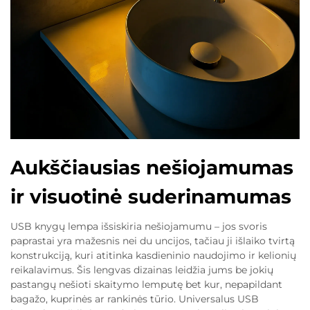
Aukščiausias nešiojamumas
ir visuotinė suderinamumas
USB knygų lempa išsiskiria nešiojamumu – jos svoris
paprastai yra mažesnis nei du uncijos, tačiau ji išlaiko tvirtą
konstrukciją, kuri atitinka kasdieninio naudojimo ir kelionių
reikalavimus. Šis lengvas dizainas leidžia jums be jokių
pastangų nešioti skaitymo lemputę bet kur, nepapildant
bagažo, kuprinės ar rankinės tūrio. Universalus USB