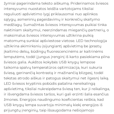
žymiai pagerindama teksto aiškumą. Priderinamos šviesos
intensyvumo nuostatos leidžia vartotojams tiksliai
reguliuoti apšvietimo lygį priklausomai nuo aplinkos
sąlygų, asmeninių pageidavimų ir konkrečių skaitymo
medžiagų. Sumažintas šviesos intensyvumas puikiai tinka
naktiniam skaitymui, neerzindamas miegančių partnerių, o
maksimalus šviesos intensyvumas užtikrina puikią
matomumą sunkiai apšviestose vietose. LED technologija
užtikrina akimirksniu įsijungiantį apšvietimą be įprastų
įkaitimo delsų, būdingų fluorescencinėms ar kaitrinėms
lemputėms, todėl įjungus įrenginį iš karto pasiekiama pilna
šviesos galia. Aukštos kokybės USB knygų lempose
taikoma spalvų temperatūros optimizacija, kuri sukuria
šviesą, gerinančią kontrastą ir mažinančią blizgesį, todėl
tekstas atrodo aiškus ir patogus skaitymui net ilgesnį laiką.
LED šviesos kryptinis pobūdis pašalina nereikalingą
apšvietimą, tiksliai nukreipdama šviesą ten, kur ji reikalinga,
ir išvengdama šviesos taršos, kuri gali erzinti šalia esančius
žmones. Energijos naudingumo koeficientas reiškia, kad
USB knygų lempa suvartoja minimalų kiekį energijos iš
prijungtų įrenginių, taip išsaugodama nešiojamojo