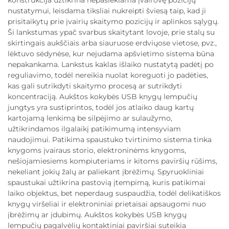
konstrukcija užtikrina nepasiekiama įvairovę pozicijų
nustatymui, leisdama tiksliai nukreipti šviesą taip, kad ji
prisitaikytų prie įvairių skaitymo pozicijų ir aplinkos sąlygų.
Ši lankstumas ypač svarbus skaitytant lovoje, prie stalų su
skirtingais aukščiais arba siauruose erdviųose vietose, pvz.,
lėktuvo sėdynėse, kur nejudama apšvietimo sistema būna
nepakankama. Lankstus kaklas išlaiko nustatytą padėtį po
reguliavimo, todėl nereikia nuolat koreguoti jo padėties,
kas gali sutrikdyti skaitymo procesą ar sutrikdyti
koncentraciją. Aukštos kokybės USB knygų lempučių
jungtys yra sustiprintos, todėl jos atlaiko daug kartų
kartojamą lenkimą be silpėjimo ar sulaužymo,
užtikrindamos ilgalaikį patikimumą intensyviam
naudojimui. Patikima spaustuko tvirtinimo sistema tinka
knygoms įvairaus storio, elektroninėms knygoms,
nešiojamiesiems kompiuteriams ir kitoms paviršių rūšims,
nekeliant jokių žalų ar paliekant įbrėžimų. Spyruokliniai
spaustukai užtikrina pastovią įtempimą, kuris patikimai
laiko objektus, bet neperdaug suspaudžia, todėl delikatiškos
knygų viršeliai ir elektroniniai prietaisai apsaugomi nuo
įbrėžimų ar įdubimų. Aukštos kokybės USB knygų
lempučių pagalvėlių kontaktiniai paviršiai suteikia