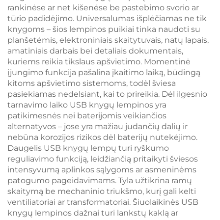
rankinėse ar net kišenėse be pastebimo svorio ar
tūrio padidėjimo. Universalumas išplėčiamas ne tik
knygoms – šios lempinos puikiai tinka naudoti su
planšetėmis, elektroniniais skaitytuvais, natų lapais,
amatiniais darbais bei detaliais dokumentais,
kuriems reikia tikslaus apšvietimo. Momentinė
įjungimo funkcija pašalina įkaitimo laiką, būdingą
kitoms apšvietimo sistemoms, todėl šviesa
pasiekiamas nedelsiant, kai to prireikia. Dėl ilgesnio
tarnavimo laiko USB knygų lempinos yra
patikimesnės nei baterijomis veikiančios
alternatyvos – jose yra mažiau judančių dalių ir
nebūna korozijos rizikos dėl baterijų nutekėjimo.
Daugelis USB knygų lempų turi ryškumo
reguliavimo funkciją, leidžiančią pritaikyti šviesos
intensyvumą aplinkos sąlygoms ar asmeninėms
patogumo pageidavimams. Tyla užtikrina ramų
skaitymą be mechaninio triukšmo, kurį gali kelti
ventiliatoriai ar transformatoriai. Šiuolaikinės USB
knygų lempinos dažnai turi lankstų kaklą ar