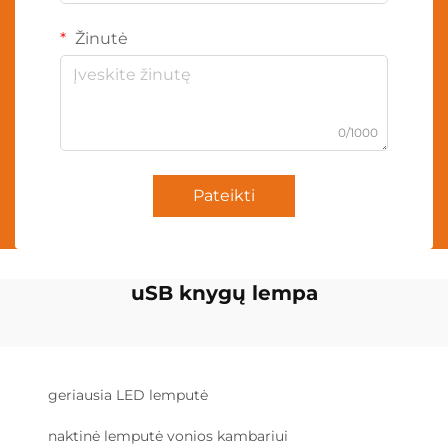
Žinutė
0/1000
Pateikti
uSB knygų lempa
geriausia LED lemputė
naktinė lemputė vonios kambariui