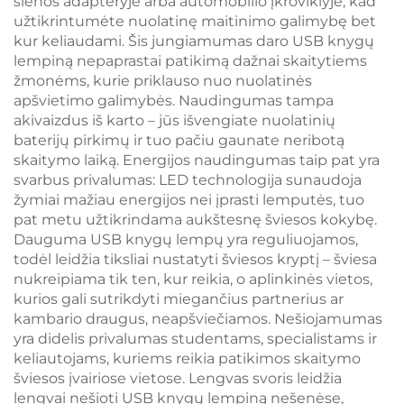
sienos adapteryje arba automobilio įkroviklyje, kad
užtikrintumėte nuolatinę maitinimo galimybę bet
kur keliaudami. Šis jungiamumas daro USB knygų
lempiną nepaprastai patikimą dažnai skaitytiems
žmonėms, kurie priklauso nuo nuolatinės
apšvietimo galimybės. Naudingumas tampa
akivaizdus iš karto – jūs išvengiate nuolatinių
baterijų pirkimų ir tuo pačiu gaunate neribotą
skaitymo laiką. Energijos naudingumas taip pat yra
svarbus privalumas: LED technologija sunaudoja
žymiai mažiau energijos nei įprasti lemputės, tuo
pat metu užtikrindama aukštesnę šviesos kokybę.
Dauguma USB knygų lempų yra reguliuojamos,
todėl leidžia tiksliai nustatyti šviesos kryptį – šviesa
nukreipiama tik ten, kur reikia, o aplinkinės vietos,
kurios gali sutrikdyti miegančius partnerius ar
kambario draugus, neapšviečiamos. Nešiojamumas
yra didelis privalumas studentams, specialistams ir
keliautojams, kuriems reikia patikimos skaitymo
šviesos įvairiose vietose. Lengvas svoris leidžia
lengvai nešioti USB knygų lempiną nešenėse,