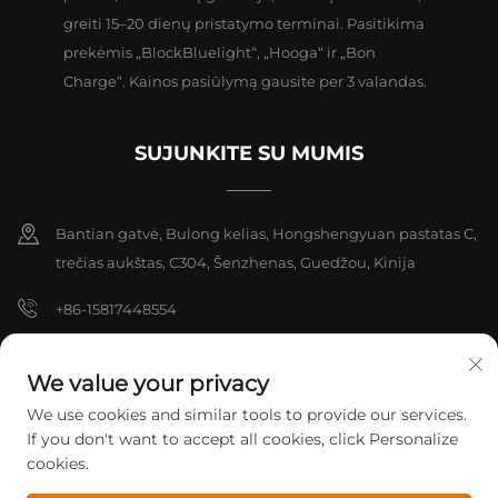
greiti 15–20 dienų pristatymo terminai. Pasitikima
prekėmis „BlockBluelight“, „Hooga“ ir „Bon
Charge“. Kainos pasiūlymą gausite per 3 valandas.
SUJUNKITE SU MUMIS
Bantian gatvė, Bulong kelias, Hongshengyuan pastatas C,
trečias aukštas, C304, Šenzhenas, Guedžou, Kinija
+86-15817448554
[email protected]
We value your privacy
We use cookies and similar tools to provide our services.
Autorių teisės © 2026 Shenzhen Yarrae Technology Co., Ltd. Beijing.
If you don't want to accept all cookies, click Personalize
Visos teisės saugomos.
Privatumo politika
cookies.