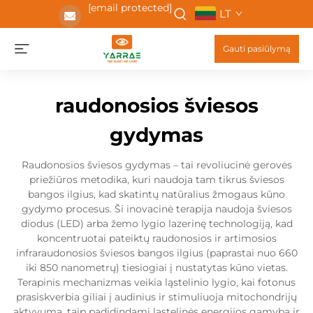
[email protected]
LT
Gauti pasiūlymą
raudonosios šviesos
gydymas
Raudonosios šviesos gydymas – tai revoliucinė gerovės
priežiūros metodika, kuri naudoja tam tikrus šviesos
bangos ilgius, kad skatintų natūralius žmogaus kūno
gydymo procesus. Ši inovacinė terapija naudoja šviesos
diodus (LED) arba žemo lygio lazerinę technologiją, kad
koncentruotai pateiktų raudonosios ir artimosios
infraraudonosios šviesos bangos ilgius (paprastai nuo 660
iki 850 nanometrų) tiesiogiai į nustatytas kūno vietas.
Terapinis mechanizmas veikia ląstelinio lygio, kai fotonus
prasiskverbia giliai į audinius ir stimuliuoja mitochondrijų
aktyvumą, taip padidindami ląstelinės energijos gamybą ir