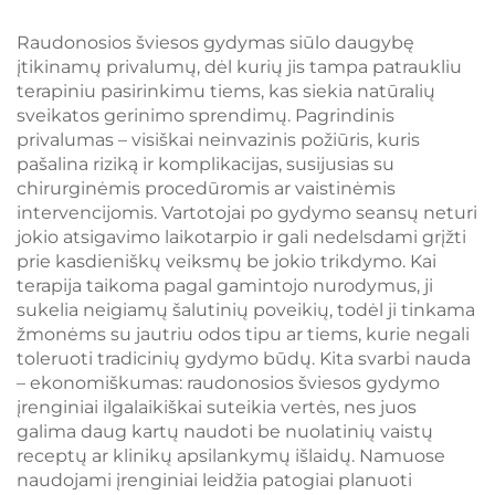
naktinė lempa 1600K
reguliavimu ir
amžro spalvos LED
ryškumo atmintimi,
Raudonosios šviesos gydymas siūlo daugybę
lempa knygai skaityti
USB-C perkrānimas, 18
įtikinamų privalumų, dėl kurių jis tampa patraukliu
valandų belaidis
terapiniu pasirinkimu tiems, kas siekia natūralių
naudojimas
sveikatos gerinimo sprendimų. Pagrindinis
privalumas – visiškai neinvazinis požiūris, kuris
pašalina riziką ir komplikacijas, susijusias su
chirurginėmis procedūromis ar vaistinėmis
intervencijomis. Vartotojai po gydymo seansų neturi
jokio atsigavimo laikotarpio ir gali nedelsdami grįžti
prie kasdieniškų veiksmų be jokio trikdymo. Kai
terapija taikoma pagal gamintojo nurodymus, ji
sukelia neigiamų šalutinių poveikių, todėl ji tinkama
žmonėms su jautriu odos tipu ar tiems, kurie negali
toleruoti tradicinių gydymo būdų. Kita svarbi nauda
– ekonomiškumas: raudonosios šviesos gydymo
įrenginiai ilgalaikiškai suteikia vertės, nes juos
galima daug kartų naudoti be nuolatinių vaistų
receptų ar klinikų apsilankymų išlaidų. Namuose
naudojami įrenginiai leidžia patogiai planuoti