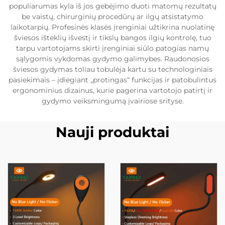
populiarumas kyla iš jos gebėjimo duoti matomų rezultatų
be vaistų, chirurginių procedūrų ar ilgų atsistatymo
laikotarpių. Profesinės klasės įrenginiai užtikrina nuolatinę
šviesos išteklių išvestį ir tikslų bangos ilgių kontrolę, tuo
tarpu vartotojams skirti įrenginiai siūlo patogias namų
sąlygomis vykdomas gydymo galimybes. Raudonosios
šviesos gydymas toliau tobulėja kartu su technologiniais
pasiekimais – įdiegiant „protingas“ funkcijas ir patobulintus
ergonominius dizainus, kurie pagerina vartotojo patirtį ir
gydymo veiksmingumą įvairiose srityse.
Nauji produktai