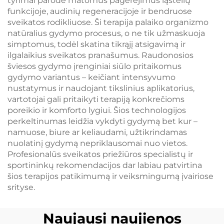
tyrimai parodė matomus pagerėjimus ląstelių
funkcijoje, audinių regeneracijoje ir bendruose
sveikatos rodikliuose. Ši terapija palaiko organizmo
natūralius gydymo procesus, o ne tik užmaskuoja
simptomus, todėl skatina tikrąjį atsigavimą ir
ilgalaikius sveikatos pranašumus. Raudonosios
šviesos gydymo įrenginiai siūlo pritaikomus
gydymo variantus – keičiant intensyvumo
nustatymus ir naudojant tikslinius aplikatorius,
vartotojai gali pritaikyti terapiją konkrečioms
poreikio ir komforto lygiui. Šios technologijos
perkeltinumas leidžia vykdyti gydymą bet kur –
namuose, biure ar keliaudami, užtikrindamas
nuolatinį gydymą nepriklausomai nuo vietos.
Profesionalūs sveikatos priežiūros specialistų ir
sportininkų rekomendacijos dar labiau patvirtina
šios terapijos patikimumą ir veiksmingumą įvairiose
srityse.
Naujausi naujienos