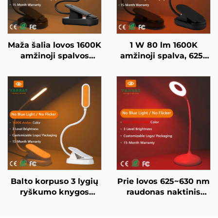
Maža šalia lovos 1600K
1 W 80 lm 1600K
amžinoji spalvos
amžinoji spalva, 625–
knygos lempa be
630 nm raudona
mėlynos šviesos,
spalva, be mėlynos
juodai dažytas kūnas,
šviesos, juodai dažytas
LED knygos lempa
kūnas, LED knygos
lempa
Balto korpuso 3 lygių
Prie lovos 625~630 nm
ryškumo knygos
raudonas naktinis
apšvietimas
žibintas su tolygiu
miegamajame,
šviesos intensyvumo