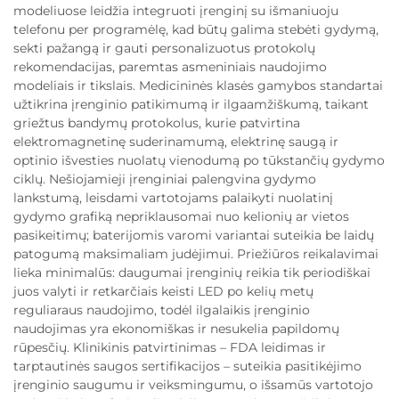
modeliuose leidžia integruoti įrenginį su išmaniuoju
telefonu per programėlę, kad būtų galima stebėti gydymą,
sekti pažangą ir gauti personalizuotus protokolų
rekomendacijas, paremtas asmeniniais naudojimo
modeliais ir tikslais. Medicininės klasės gamybos standartai
užtikrina įrenginio patikimumą ir ilgaamžiškumą, taikant
griežtus bandymų protokolus, kurie patvirtina
elektromagnetinę suderinamumą, elektrinę saugą ir
optinio išvesties nuolatų vienodumą po tūkstančių gydymo
ciklų. Nešiojamieji įrenginiai palengvina gydymo
lankstumą, leisdami vartotojams palaikyti nuolatinį
gydymo grafiką nepriklausomai nuo kelionių ar vietos
pasikeitimų; baterijomis varomi variantai suteikia be laidų
patogumą maksimaliam judėjimui. Priežiūros reikalavimai
lieka minimalūs: daugumai įrenginių reikia tik periodiškai
juos valyti ir retkarčiais keisti LED po kelių metų
reguliaraus naudojimo, todėl ilgalaikis įrenginio
naudojimas yra ekonomiškas ir nesukelia papildomų
rūpesčių. Klinikinis patvirtinimas – FDA leidimas ir
tarptautinės saugos sertifikacijos – suteikia pasitikėjimo
įrenginio saugumu ir veiksmingumu, o išsamūs vartotojo