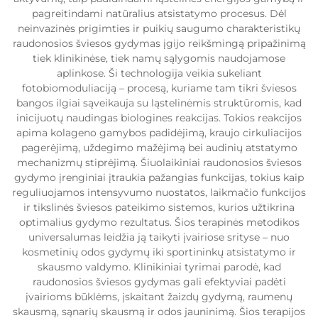
pagreitindami natūralius atsistatymo procesus. Dėl
neinvazinės prigimties ir puikių saugumo charakteristikų
raudonosios šviesos gydymas įgijo reikšmingą pripažinimą
tiek klinikinėse, tiek namų sąlygomis naudojamose
aplinkose. Ši technologija veikia sukeliant
fotobiomoduliaciją – procesą, kuriame tam tikri šviesos
bangos ilgiai sąveikauja su ląstelinėmis struktūromis, kad
inicijuotų naudingas biologines reakcijas. Tokios reakcijos
apima kolageno gamybos padidėjimą, kraujo cirkuliacijos
pagerėjimą, uždegimo mažėjimą bei audinių atstatymo
mechanizmų stiprėjimą. Šiuolaikiniai raudonosios šviesos
gydymo įrenginiai įtraukia pažangias funkcijas, tokius kaip
reguliuojamos intensyvumo nuostatos, laikmačio funkcijos
ir tikslinės šviesos pateikimo sistemos, kurios užtikrina
optimalius gydymo rezultatus. Šios terapinės metodikos
universalumas leidžia ją taikyti įvairiose srityse – nuo
kosmetinių odos gydymų iki sportininkų atsistatymo ir
skausmo valdymo. Klinikiniai tyrimai parodė, kad
raudonosios šviesos gydymas gali efektyviai padėti
įvairioms būklėms, įskaitant žaizdų gydymą, raumenų
skausmą, sąnarių skausmą ir odos jauninimą. Šios terapijos