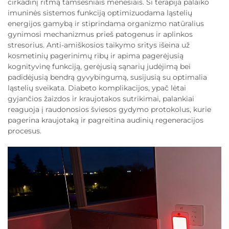
cirkadinį ritmą tamsesniais mėnesiais. Ši terapija palaiko
imuninės sistemos funkciją optimizuodama ląstelių
energijos gamybą ir stiprindama organizmo natūralius
gynimosi mechanizmus prieš patogenus ir aplinkos
stresorius. Anti-amiškosios taikymo sritys išeina už
kosmetinių pagerinimų ribų ir apima pagerėjusią
kognityvinę funkciją, gerėjusią sąnarių judėjimą bei
padidėjusią bendrą gyvybingumą, susijusią su optimalia
ląstelių sveikata. Diabeto komplikacijos, ypač lėtai
gyjančios žaizdos ir kraujotakos sutrikimai, palankiai
reaguoja į raudonosios šviesos gydymo protokolus, kurie
pagerina kraujotaką ir pagreitina audinių regeneracijos
procesus.