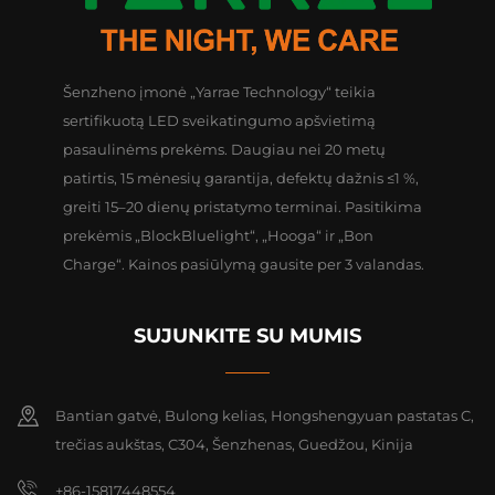
Šenzheno įmonė „Yarrae Technology“ teikia
sertifikuotą LED sveikatingumo apšvietimą
pasaulinėms prekėms. Daugiau nei 20 metų
patirtis, 15 mėnesių garantija, defektų dažnis ≤1 %,
greiti 15–20 dienų pristatymo terminai. Pasitikima
prekėmis „BlockBluelight“, „Hooga“ ir „Bon
Charge“. Kainos pasiūlymą gausite per 3 valandas.
SUJUNKITE SU MUMIS
Bantian gatvė, Bulong kelias, Hongshengyuan pastatas C,
trečias aukštas, C304, Šenzhenas, Guedžou, Kinija
+86-15817448554