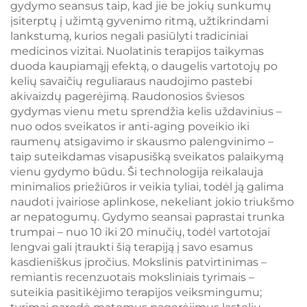
gydymo seansus taip, kad jie be jokių sunkumų
įsiterptų į užimtą gyvenimo ritmą, užtikrindami
lankstumą, kurios negali pasiūlyti tradiciniai
medicinos vizitai. Nuolatinis terapijos taikymas
duoda kaupiamąjį efektą, o daugelis vartotojų po
kelių savaičių reguliaraus naudojimo pastebi
akivaizdų pagerėjimą. Raudonosios šviesos
gydymas vienu metu sprendžia kelis uždavinius –
nuo odos sveikatos ir anti-aging poveikio iki
raumenų atsigavimo ir skausmo palengvinimo –
taip suteikdamas visapusišką sveikatos palaikymą
vienu gydymo būdu. Ši technologija reikalauja
minimalios priežiūros ir veikia tyliai, todėl ją galima
naudoti įvairiose aplinkose, nekeliant jokio triukšmo
ar nepatogumų. Gydymo seansai paprastai trunka
trumpai – nuo 10 iki 20 minučių, todėl vartotojai
lengvai gali įtraukti šią terapiją į savo esamus
kasdieniškus įpročius. Mokslinis patvirtinimas –
remiantis recenzuotais moksliniais tyrimais –
suteikia pasitikėjimo terapijos veiksmingumu;