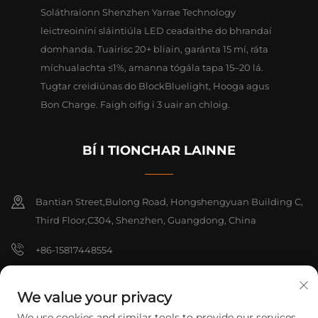
Soláthraíonn Shenzhen Yarrae Technology
leictreoiníní sláintiúla LED ceadaithe do bhrandaí
domhanda. Tuairisc 20+ bliain, garánta 15 mí, ráta
míchualachta ≤1%, amanna tógála tapa 15–20 lá.
Tugtar creidiúnas do BlockBluelight, Hooga agus
Bon Charge. Faigh oifig i 3 uair an chloig.
BÍ I TIONCHAR LAINNE
Bantian Street,Bulong Road, Hongshengyuan Building C,
Third Floor,C304, Shenzhen, Guangdong, China
+86-15817448554
[email protected]
We value your privacy
We use cookies and similar tools to provide our services.