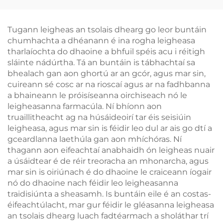
Leabhar, Leabharlán,
Teagmhála agus
Solas Léitheoireachta
Cuimhne Solais
Ambar 1600K
Luchtaithe trí USB-C
Tugann leigheas an tsolais dhearg go leor buntáin
Gan Chord 18 Uair an
chumhachta a dhéanann é ina rogha leigheasa
Chloig
tharlaíochta do dhaoine a bhfuil spéis acu i réitigh
sláinte nádúrtha. Tá an buntáin is tábhachtaí sa
bhealach gan aon ghortú ar an gcór, agus mar sin,
cuireann sé cosc ar na rioscaí agus ar na fadhbanna
a bhaineann le próisíseanna oirchiseach nó le
leigheasanna farmacúla. Ní bhíonn aon
truaillitheacht ag na húsáideoirí tar éis seisiúin
leigheasa, agus mar sin is féidir leo dul ar ais go dtí a
gceardlanna laethúla gan aon mhíchóras. Ní
thagann aon eifeachtaí anabhaidh ón leigheas nuair
a úsáidtear é de réir treoracha an mhonarcha, agus
mar sin is oiriúnach é do dhaoine le craiceann íogair
nó do dhaoine nach féidir leo leigheasanna
traidisiúnta a sheasamh. Is buntáin eile é an costas-
éifeachtúlacht, mar gur féidir le gléasanna leigheasa
an tsolais dhearg luach fadtéarmach a sholáthar trí