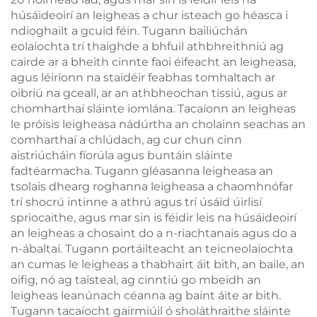
húsáideoirí an leigheas a chur isteach go héasca i
ndioghailt a gcuid féin. Tugann bailiúchán
eolaíochta trí thaighde a bhfuil athbhreithniú ag
cairde ar a bheith cinnte faoi éifeacht an leigheasa,
agus léiríonn na staidéir feabhas tomhaltach ar
oibriú na gceall, ar an athbheochan tissiú, agus ar
chomharthaí sláinte iomlána. Tacaíonn an leigheas
le próisis leigheasa nádúrtha an cholainn seachas an
comharthaí a chlúdach, ag cur chun cinn
aistriúcháin fíorúla agus buntáin sláinte
fadtéarmacha. Tugann gléasanna leigheasa an
tsolais dhearg roghanna leigheasa a chaomhnófar
trí shocrú intinne a athrú agus trí úsáid úirlisí
spriocaithe, agus mar sin is féidir leis na húsáideoirí
an leigheas a chosaint do a n-riachtanais agus do a
n-ábaltaí. Tugann portáilteacht an teicneolaíochta
an cumas le leigheas a thabhairt áit bith, an baile, an
oifig, nó ag taisteal, ag cinntiú go mbeidh an
leigheas leanúnach céanna ag baint áite ar bith.
Tugann tacaíocht gairmiúil ó sholáthraithe sláinte