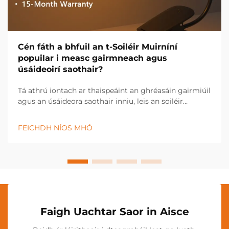
Cén fáth a bhfuil an t-Soiléir Muirníní
popuilar i measc gairmneach agus
úsáideoirí saothair?
Tá athrú iontach ar thaispeáint an ghréasáin gairmiúil
agus an úsáideora saothair inniu, leis an soiléir
muirníní ag teacht chun bheith ina uirlis
ríthábhachtach i dtionscail éagsúla agus i dtúscaintí
FEICHDH NÍOS MHÓ
pearsanta. Tá an t-soiléir nuálaíochta seo...
Faigh Uachtar Saor in Aisce