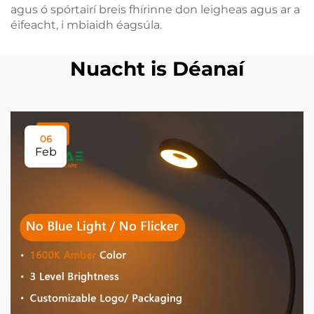
agus ó spórtairí breis fhírinne don leigheas agus ar a
éifeacht, i mbiaidh éagsúla.
Nuacht is Déanaí
06
Feb