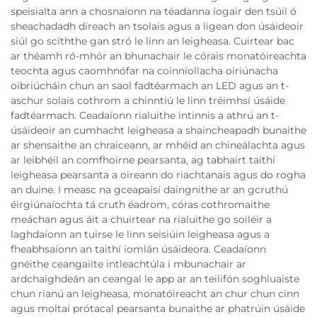
speisialta ann a chosnaíonn na téadanna íogair den tsúil ó
sheachadadh díreach an tsolais agus a ligean don úsáideoir
siúl go scíththe gan stró le linn an leigheasa. Cuirtear bac
ar théamh ró-mhór an bhunachair le córais monatóireachta
teochta agus caomhnófar na coinníollacha oiriúnacha
oibriúcháin chun an saol fadtéarmach an LED agus an t-
aschur solais cothrom a chinntiú le linn tréimhsí úsáide
fadtéarmach. Ceadaíonn rialuithe intinnis a athrú an t-
úsáideoir an cumhacht leigheasa a shaincheapadh bunaithe
ar shensaithe an chraiceann, ar mhéid an chineálachta agus
ar leibhéil an comfhoirne pearsanta, ag tabhairt taithí
leigheasa pearsanta a oireann do riachtanais agus do rogha
an duine. I measc na gceapaisí daingnithe ar an gcruthú
éirgiúnaíochta tá cruth éadrom, córas cothromaithe
meáchan agus áit a chuirtear na rialuithe go soiléir a
laghdaíonn an tuirse le linn seisiúin leigheasa agus a
fheabhsaíonn an taithí iomlán úsáideora. Ceadaíonn
gnéithe ceangailte intleachtúla i mbunachair ar
ardchaighdeán an ceangal le app ar an teilifón soghluaiste
chun rianú an leigheasa, monatóireacht an chur chun cinn
agus moltaí prótacal pearsanta bunaithe ar phatrúin úsáide