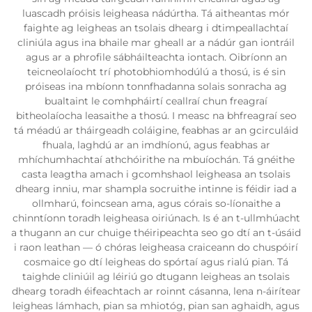
luascadh próisis leigheasa nádúrtha. Tá aitheantas mór
faighte ag leigheas an tsolais dhearg i dtimpeallachtaí
cliniúla agus ina bhaile mar gheall ar a nádúr gan iontráil
agus ar a phrofile sábháilteachta iontach. Oibríonn an
teicneolaíocht trí photobhiomhodúlú a thosú, is é sin
próiseas ina mbíonn tonnfhadanna solais sonracha ag
bualtaint le comhpháirtí ceallraí chun freagraí
bitheolaíocha leasaithe a thosú. I measc na bhfreagraí seo
tá méadú ar tháirgeadh coláigine, feabhas ar an gcirculáid
fhuala, laghdú ar an imdhíonú, agus feabhas ar
mhíchumhachtaí athchóirithe na mbuíochán. Tá gnéithe
casta leagtha amach i gcomhshaol leigheasa an tsolais
dhearg inniu, mar shampla socruithe intinne is féidir iad a
ollmharú, foincsean ama, agus córais so-líonaithe a
chinntíonn toradh leigheasa oiriúnach. Is é an t-ullmhúacht
a thugann an cur chuige théiripeachta seo go dtí an t-úsáid
i raon leathan — ó chóras leigheasa craiceann do chuspóirí
cosmaice go dtí leigheas do spórtaí agus rialú pian. Tá
taighde cliniúil ag léiriú go dtugann leigheas an tsolais
dhearg toradh éifeachtach ar roinnt cásanna, lena n-áirítear
leigheas lámhach, pian sa mhiotóg, pian san aghaidh, agus