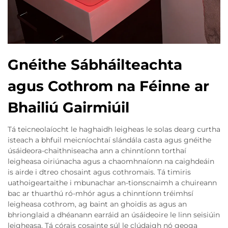
Gnéithe Sábháilteachta
agus Cothrom na Féinne ar
Bhailiú Gairmiúil
Tá teicneolaíocht le haghaidh leigheas le solas dearg curtha
isteach a bhfuil meicníochtaí slándála casta agus gnéithe
úsáideora-chaithniseacha ann a chinntíonn torthaí
leigheasa oiriúnacha agus a chaomhnaíonn na caighdeáin
is airde i dtreo chosaint agus cothromais. Tá timiris
uathoigeartaithe i mbunachar an-tionscnaimh a chuireann
bac ar thuarthú ró-mhór agus a chinntíonn tréimhsí
leigheasa cothrom, ag baint an ghoidis as agus an
bhrionglaid a dhéanann earráid an úsáideoire le linn seisiúin
leigheasa. Tá córais cosainte súl le clúdaigh nó geoga