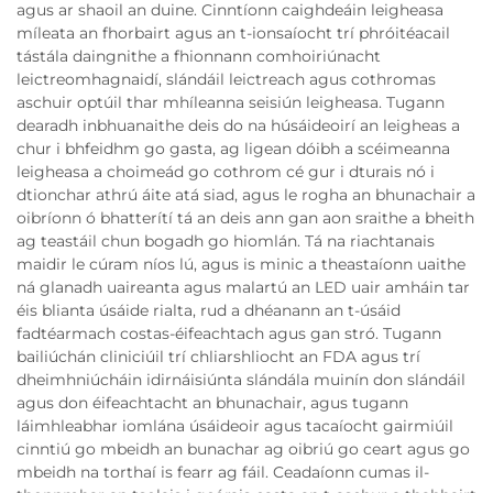
agus ar shaoil an duine. Cinntíonn caighdeáin leigheasa
míleata an fhorbairt agus an t-ionsaíocht trí phróitéacail
tástála daingnithe a fhionnann comhoiriúnacht
leictreomhagnaidí, slándáil leictreach agus cothromas
aschuir optúil thar mhíleanna seisiún leigheasa. Tugann
dearadh inbhuanaithe deis do na húsáideoirí an leigheas a
chur i bhfeidhm go gasta, ag ligean dóibh a scéimeanna
leigheasa a choimeád go cothrom cé gur i dturais nó i
dtionchar athrú áite atá siad, agus le rogha an bhunachair a
oibríonn ó bhatterítí tá an deis ann gan aon sraithe a bheith
ag teastáil chun bogadh go hiomlán. Tá na riachtanais
maidir le cúram níos lú, agus is minic a theastaíonn uaithe
ná glanadh uaireanta agus malartú an LED uair amháin tar
éis blianta úsáide rialta, rud a dhéanann an t-úsáid
fadtéarmach costas-éifeachtach agus gan stró. Tugann
bailiúchán cliniciúil trí chliarshliocht an FDA agus trí
dheimhniúcháin idirnáisiúnta slándála muinín don slándáil
agus don éifeachtacht an bhunachair, agus tugann
láimhleabhar iomlána úsáideoir agus tacaíocht gairmiúil
cinntiú go mbeidh an bunachar ag oibriú go ceart agus go
mbeidh na torthaí is fearr ag fáil. Ceadaíonn cumas il-