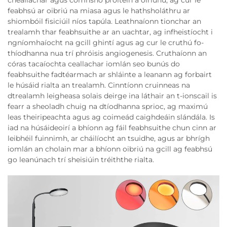
cheallachar agus comhshó próitéin a oiriúnú, ag cur le
feabhsú ar oibriú na miasa agus le hathsholáthru ar
shiombóil fisiciúil níos tapúla. Leathnaíonn tionchar an
trealamh thar feabhsuithe ar an uachtar, ag infheistíocht i
ngníomhaíocht na gcill ghintí agus ag cur le cruthú fo-
thíodhanna nua trí phróisis angiogenesis. Cruthaíonn an
córas tacaíochta ceallachar iomlán seo bunús do
feabhsuithe fadtéarmach ar shláinte a leanann ag forbairt
le húsáid rialta an trealamh. Cinntíonn cruinneas na
dtrealamh leigheasa solais deirge ina láthair an t-ionscail is
fearr a sheoladh chuig na dtíodhanna sprioc, ag maximú
leas theiripeachta agus ag coimeád caighdeáin slándála. Is
iad na húsáideoirí a bhíonn ag fáil feabhsuithe chun cinn ar
leibhéil fuinnimh, ar cháilíocht an tsuidhe, agus ar bhrígh
iomlán an cholain mar a bhíonn oibriú na gcill ag feabhsú
go leanúnach trí sheisiúin tréiththe rialta.