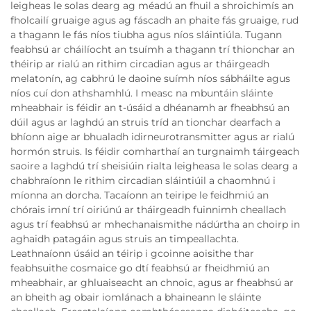
leigheas le solas dearg ag méadú an fhuil a shroichimís an
fholcailí gruaige agus ag fáscadh an phaite fás gruaige, rud
a thagann le fás níos tiubha agus níos sláintiúla. Tugann
feabhsú ar cháilíocht an tsuímh a thagann trí thionchar an
théirip ar rialú an rithim circadian agus ar tháirgeadh
melatonín, ag cabhrú le daoine suímh níos sábháilte agus
níos cuí don athshamhlú. I measc na mbuntáin sláinte
mheabhair is féidir an t-úsáid a dhéanamh ar fheabhsú an
dúil agus ar laghdú an struis tríd an tionchar dearfach a
bhíonn aige ar bhualadh idirneurotransmitter agus ar rialú
hormón struis. Is féidir comharthaí an turgnaimh táirgeach
saoire a laghdú trí sheisiúin rialta leigheasa le solas dearg a
chabhraíonn le rithim circadian sláintiúil a chaomhnú i
míonna an dorcha. Tacaíonn an teiripe le feidhmiú an
chórais imní trí oiriúnú ar tháirgeadh fuinnimh cheallach
agus trí feabhsú ar mhechanaismithe nádúrtha an choirp in
aghaidh patagáin agus struis an timpeallachta.
Leathnaíonn úsáid an téirip i gcoinne aoisithe thar
feabhsuithe cosmaice go dtí feabhsú ar fheidhmiú an
mheabhair, ar ghluaiseacht an chnoic, agus ar fheabhsú ar
an bheith ag obair iomlánach a bhaineann le sláinte