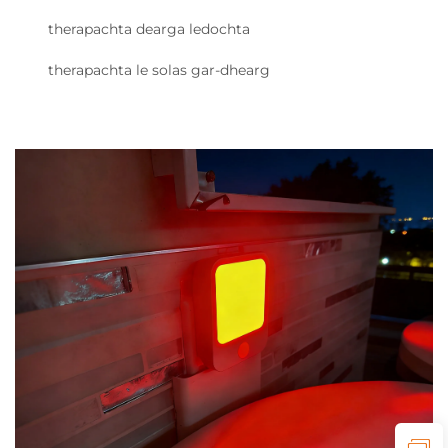
therapachta dearga ledochta
therapachta le solas gar-dhearg