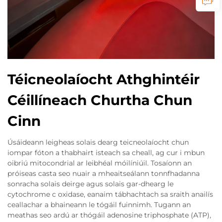
Téicneolaíocht Athghintéir
Céillíneach Churtha Chun
Cinn
Úsáideann leigheas solais dearg teicneolaíocht chun
iompar fóton a thabhairt isteach sa cheall, ag cur i mbun
oibriú mitocondrial ar leibhéal móilíniúil. Tosaíonn an
próiseas casta seo nuair a mheaitseálann tonnfhadanna
sonracha solais deirge agus solais gar-dhearg le
cytochrome c oxidase, eanaim tábhachtach sa sraith anailís
ceallachar a bhaineann le tógáil fuinnimh. Tugann an
meathas seo ardú ar thógáil adenosine triphosphate (ATP),