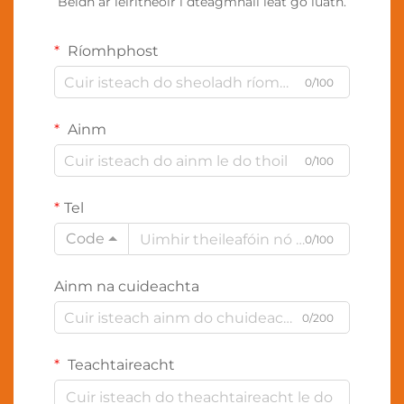
Beidh ár léiritheoir i dteagmháil leat go luath.
Ríomhphost
0/100
Ainm
0/100
Tel
Code
0/100
Ainm na cuideachta
0/200
Teachtaireacht