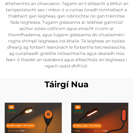
athshamhlú an chraiceann. Tagann an t-áilleacht a bhfuil an
teiripeolaíocht seo i mbun ó a cumas toradh tomhaltach a
thabhairt gan leigheas, gan oibríochtaí nó gan tréimhse
fada leigheasa. Tugann gléasanna ar leibhéal gairmiúil
aschur solais cothrom agus smacht cruinn ar
thonnfhadanna, agus tugann gléasanna do chustaiméirí
rogha shimplí leigheasa ina bhaile. Tá leigheas an tsolais
dhearg ag forbairt leanúnach le forbartha teicneolaíocha,
ag cuirpheadh gnéithe intleachtacha agus dearadh níos
fearr ó thaobh an úsáideora agus éifeachtais an leigheasa i
ngach úsáid dhifriúil.
Táirgí Nua