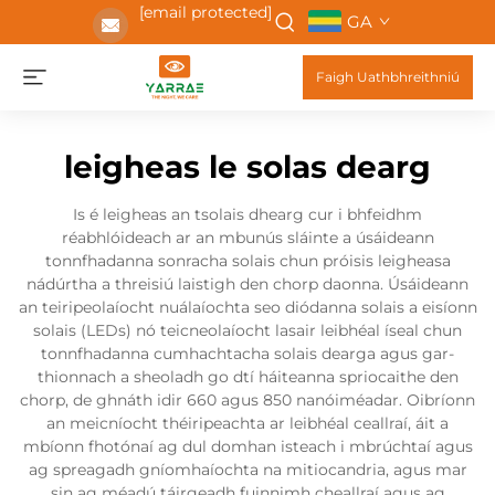
[email protected]
GA
Faigh Uathbhreithniú
leigheas le solas dearg
Is é leigheas an tsolais dhearg cur i bhfeidhm
réabhlóideach ar an mbunús sláinte a úsáideann
tonnfhadanna sonracha solais chun próisis leigheasa
nádúrtha a threisiú laistigh den chorp daonna. Úsáideann
an teiripeolaíocht nuálaíochta seo diódanna solais a eisíonn
solais (LEDs) nó teicneolaíocht lasair leibhéal íseal chun
tonnfhadanna cumhachtacha solais dearga agus gar-
thionnach a sheoladh go dtí háiteanna spriocaithe den
chorp, de ghnáth idir 660 agus 850 nanóiméadar. Oibríonn
an meicníocht théiripeachta ar leibhéal ceallraí, áit a
mbíonn fhotónaí ag dul domhan isteach i mbrúchtaí agus
ag spreagadh gníomhaíochta na mitiocandria, agus mar
sin ag méadú táirgeadh fuinnimh cheallraí agus ag