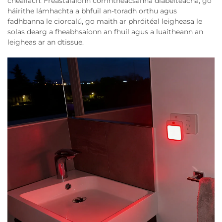
cheallach. Freastalaíonn comhthéacsanna diabéiteacha, go
háirithe lámhachta a bhfuil an-toradh orthu agus
fadhbanna le ciorcalú, go maith ar phróitéal leigheasa le
solas dearg a fheabhsaíonn an fhuil agus a luaitheann an
leigheas ar an dtissue.