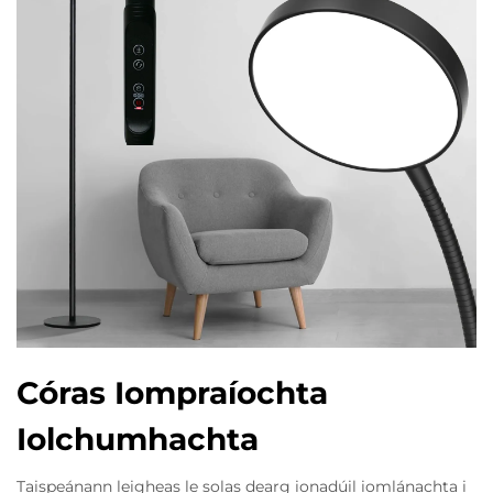
Córas Iompraíochta
Iolchumhachta
Taispeánann leigheas le solas dearg ionadúil iomlánachta i