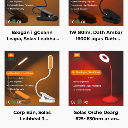
Beagán i gCeann
1W 80lm, Dath Ambar
Leapa, Solas Leabhar
1600K agus Dath
Dath Ambar 1600K,
Dearg 625~630nm,
Gan Aon Ghléas Gorm,
Gan Ghléas Gorm,
Solas Leabhar LED
Solas Leabhar LED le
Corp Eile Dhubh
Corp Eile Dhubh
Corp Bán, Solas
Solas Oíche Dearg
Leibhéal 3
625~630nm ar an
Doimhneachta, Solas
Gabhál le Leithneáil