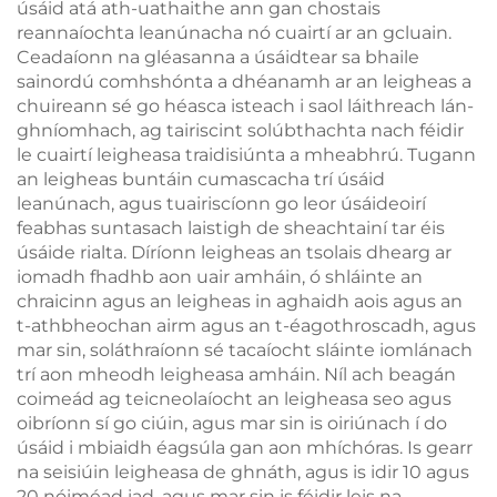
úsáid atá ath-uathaithe ann gan chostais
reannaíochta leanúnacha nó cuairtí ar an gcluain.
Ceadaíonn na gléasanna a úsáidtear sa bhaile
sainordú comhshónta a dhéanamh ar an leigheas a
chuireann sé go héasca isteach i saol láithreach lán-
ghníomhach, ag tairiscint solúbthachta nach féidir
le cuairtí leigheasa traidisiúnta a mheabhrú. Tugann
an leigheas buntáin cumascacha trí úsáid
leanúnach, agus tuairiscíonn go leor úsáideoirí
feabhas suntasach laistigh de sheachtainí tar éis
úsáide rialta. Díríonn leigheas an tsolais dhearg ar
iomadh fhadhb aon uair amháin, ó shláinte an
chraicinn agus an leigheas in aghaidh aois agus an
t-athbheochan airm agus an t-éagothroscadh, agus
mar sin, soláthraíonn sé tacaíocht sláinte iomlánach
trí aon mheodh leigheasa amháin. Níl ach beagán
coimeád ag teicneolaíocht an leigheasa seo agus
oibríonn sí go ciúin, agus mar sin is oiriúnach í do
úsáid i mbiaidh éagsúla gan aon mhíchóras. Is gearr
na seisiúin leigheasa de ghnáth, agus is idir 10 agus
20 nóiméad iad, agus mar sin is féidir leis na