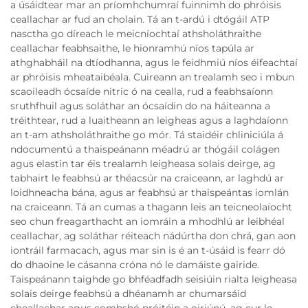
a úsáidtear mar an príomhchumraí fuinnimh do phróisis
ceallachar ar fud an cholain. Tá an t-ardú i dtógáil ATP
nasctha go díreach le meicníochtaí athsholáthraithe
ceallachar feabhsaithe, le hionramhú níos tapúla ar
athghabháil na dtíodhanna, agus le feidhmiú níos éifeachtaí
ar phróisis mheataibéala. Cuireann an trealamh seo i mbun
scaoileadh ócsaíde nitric ó na cealla, rud a feabhsaíonn
sruthfhuil agus soláthar an ócsaídin do na háiteanna a
tréithtear, rud a luaitheann an leigheas agus a laghdaíonn
an t-am athsholáthraithe go mór. Tá staidéir chliniciúla á
ndocumentú a thaispeánann méadrú ar thógáil colágen
agus elastin tar éis trealamh leigheasa solais deirge, ag
tabhairt le feabhsú ar théacsúr na craiceann, ar laghdú ar
loidhneacha bána, agus ar feabhsú ar thaispeántas iomlán
na craiceann. Tá an cumas a thagann leis an teicneolaíocht
seo chun freagarthacht an iomráin a mhodhlú ar leibhéal
ceallachar, ag soláthar réiteach nádúrtha don chrá, gan aon
iontráil farmacach, agus mar sin is é an t-úsáid is fearr dó
do dhaoine le cásanna cróna nó le damáiste gairide.
Taispeánann taighde go bhféadfadh seisiúin rialta leigheasa
solais deirge feabhsú a dhéanamh ar chumarsáid