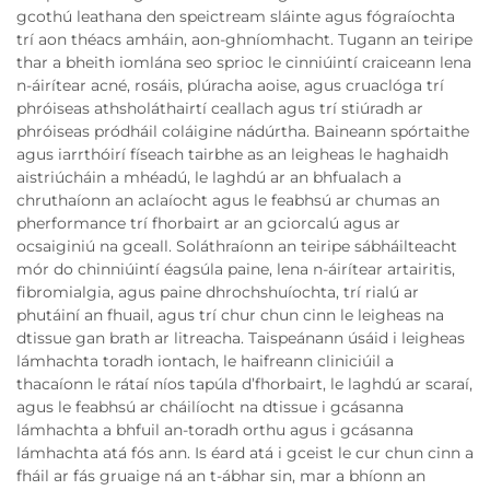
gcothú leathana den speictream sláinte agus fógraíochta
trí aon théacs amháin, aon-ghníomhacht. Tugann an teiripe
thar a bheith iomlána seo sprioc le cinniúintí craiceann lena
n-áirítear acné, rosáis, plúracha aoise, agus cruaclóga trí
phróiseas athsholáthairtí ceallach agus trí stiúradh ar
phróiseas pródháil coláigine nádúrtha. Baineann spórtaithe
agus iarrthóirí físeach tairbhe as an leigheas le haghaidh
aistriúcháin a mhéadú, le laghdú ar an bhfualach a
chruthaíonn an aclaíocht agus le feabhsú ar chumas an
pherformance trí fhorbairt ar an gciorcalú agus ar
ocsaiginiú na gceall. Soláthraíonn an teiripe sábháilteacht
mór do chinniúintí éagsúla paine, lena n-áirítear artairitis,
fibromialgia, agus paine dhrochshuíochta, trí rialú ar
phutáiní an fhuail, agus trí chur chun cinn le leigheas na
dtissue gan brath ar litreacha. Taispeánann úsáid i leigheas
lámhachta toradh iontach, le haifreann cliniciúil a
thacaíonn le rátaí níos tapúla d’fhorbairt, le laghdú ar scaraí,
agus le feabhsú ar cháilíocht na dtissue i gcásanna
lámhachta a bhfuil an-toradh orthu agus i gcásanna
lámhachta atá fós ann. Is éard atá i gceist le cur chun cinn a
fháil ar fás gruaige ná an t-ábhar sin, mar a bhíonn an