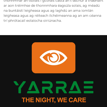
thonnmhar an tsolais i gcórais casta an t-aschur a thabhairt
ar aon tréimhse de thonnmhara éagsúla solais, ag méadú
na buntáistí leigheasa agus ag laghdú an ama iomlán
leigheasa agus ag réiteach ilchéimeanna ag an am céanna
trí phrótacail eolaíocha oiriúnacha.