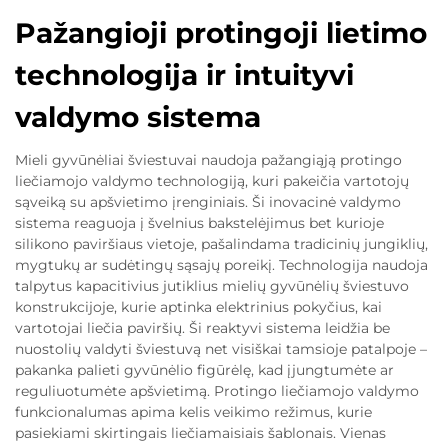
Pažangioji protingoji lietimo
technologija ir intuityvi
valdymo sistema
Mieli gyvūnėliai šviestuvai naudoja pažangiąją protingo
liečiamojo valdymo technologiją, kuri pakeičia vartotojų
sąveiką su apšvietimo įrenginiais. Ši inovacinė valdymo
sistema reaguoja į švelnius bakstelėjimus bet kurioje
silikono paviršiaus vietoje, pašalindama tradicinių jungiklių,
mygtukų ar sudėtingų sąsajų poreikį. Technologija naudoja
talpytus kapacitivius jutiklius mielių gyvūnėlių šviestuvo
konstrukcijoje, kurie aptinka elektrinius pokyčius, kai
vartotojai liečia paviršių. Ši reaktyvi sistema leidžia be
nuostolių valdyti šviestuvą net visiškai tamsioje patalpoje –
pakanka palieti gyvūnėlio figūrėlę, kad įjungtumėte ar
reguliuotumėte apšvietimą. Protingo liečiamojo valdymo
funkcionalumas apima kelis veikimo režimus, kurie
pasiekiami skirtingais liečiamaisiais šablonais. Vienas