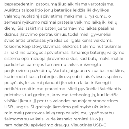
beprecedentinį patogumą šiuolaikiniams vartotojams.
Aukštos talpos litio jonų baterijos leidžia iki dvylikos
valandų nuolatinį apšvietimą maksimaliu ryškumu, o
žemesni ryškumo režimai pratęsia veikimo laiką iki kelių
dienų. Šis išskirtinis baterijos tarnavimo laikas pašalina
dažnus įkrovimo pertraukimus, todėl mieli gyvūnėliai
šviečiantis prietaisas yra idealus ilgalaikėms veikloms,
tokioms kaip stovyklavimas, elektros tiekimo nutraukimai
ar naktinis patogus apšvietimas. Išmanioji baterijų valdymo
sistema optimizuoja įkrovimo ciklus, kad būtų maksimaliai
padidintas baterijos tarnavimo laikas ir išvengta
perįkrovimo pažeidimų. Vartotojai gauna vizualius rodiklius,
kurie rodo likusią baterijos įkrovą subtiliais šviesos spalvos
pokyčiais, leisdami planuoti įkrovimą laiku ir išvengti
netikėto maitinimo praradimo. Mieli gyvūnėliai šviečiantis
prietaisas turi greitojo įkrovimo technologiją, kuri leidžia
visiškai įkrauti jį per tris valandas naudojant standartines
USB jungtis. Ši greitojo įkrovimo galimybė užtikrina
minimalų prastovos laiką tarp naudojimų, ypač svarbu
šeimoms su vaikais, kurie kasnakt remiasi šiuo jų
ramindančiu apšvietimo draugu. Visuotinės USB-C