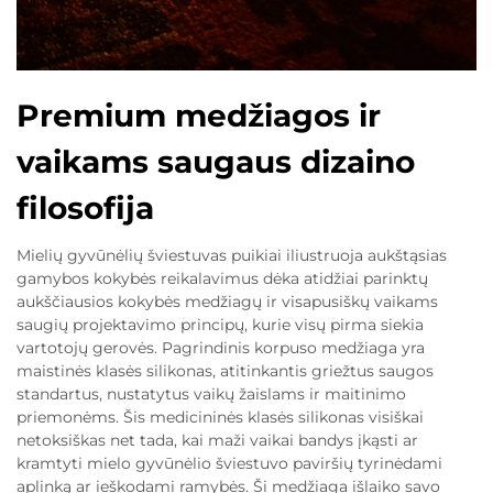
Premium medžiagos ir
vaikams saugaus dizaino
filosofija
Mielių gyvūnėlių šviestuvas puikiai iliustruoja aukštąsias
gamybos kokybės reikalavimus dėka atidžiai parinktų
aukščiausios kokybės medžiagų ir visapusiškų vaikams
saugių projektavimo principų, kurie visų pirma siekia
vartotojų gerovės. Pagrindinis korpuso medžiaga yra
maistinės klasės silikonas, atitinkantis griežtus saugos
standartus, nustatytus vaikų žaislams ir maitinimo
priemonėms. Šis medicininės klasės silikonas visiškai
netoksiškas net tada, kai maži vaikai bandys įkąsti ar
kramtyti mielo gyvūnėlio šviestuvo paviršių tyrinėdami
aplinką ar ieškodami ramybės. Ši medžiaga išlaiko savo