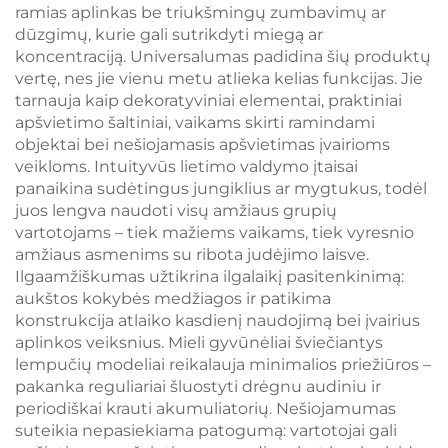
ramias aplinkas be triukšmingų zumbavimų ar
dūzgimų, kurie gali sutrikdyti miegą ar
koncentraciją. Universalumas padidina šių produktų
vertę, nes jie vienu metu atlieka kelias funkcijas. Jie
tarnauja kaip dekoratyviniai elementai, praktiniai
apšvietimo šaltiniai, vaikams skirti ramindami
objektai bei nešiojamasis apšvietimas įvairioms
veikloms. Intuityvūs lietimo valdymo įtaisai
panaikina sudėtingus jungiklius ar mygtukus, todėl
juos lengva naudoti visų amžiaus grupių
vartotojams – tiek mažiems vaikams, tiek vyresnio
amžiaus asmenims su ribota judėjimo laisve.
Ilgaamžiškumas užtikrina ilgalaikį pasitenkinimą:
aukštos kokybės medžiagos ir patikima
konstrukcija atlaiko kasdienį naudojimą bei įvairius
aplinkos veiksnius. Mieli gyvūnėliai šviečiantys
lempučių modeliai reikalauja minimalios priežiūros –
pakanka reguliariai šluostyti drėgnu audiniu ir
periodiškai krauti akumuliatorių. Nešiojamumas
suteikia nepasiekiama patogumą: vartotojai gali