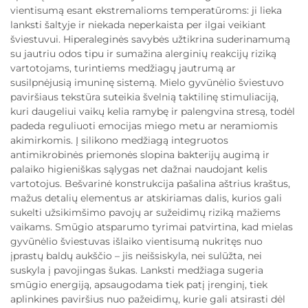
vientisumą esant ekstremalioms temperatūroms: ji lieka
lanksti šaltyje ir niekada neperkaista per ilgai veikiant
šviestuvui. Hiperaleginės savybės užtikrina suderinamumą
su jautriu odos tipu ir sumažina alerginių reakcijų riziką
vartotojams, turintiems medžiagų jautrumą ar
susilpnėjusią imuninę sistemą. Mielo gyvūnėlio šviestuvo
paviršiaus tekstūra suteikia švelnią taktilinę stimuliaciją,
kuri daugeliui vaikų kelia ramybę ir palengvina stresą, todėl
padeda reguliuoti emocijas miego metu ar neramiomis
akimirkomis. Į silikono medžiagą integruotos
antimikrobinės priemonės slopina bakterijų augimą ir
palaiko higieniškas sąlygas net dažnai naudojant kelis
vartotojus. Bešvarinė konstrukcija pašalina aštrius kraštus,
mažus detalių elementus ar atskiriamas dalis, kurios gali
sukelti užsikimšimo pavojų ar sužeidimų riziką mažiems
vaikams. Smūgio atsparumo tyrimai patvirtina, kad mielas
gyvūnėlio šviestuvas išlaiko vientisumą nukritęs nuo
įprastų baldų aukščio – jis neišsiskyla, nei sulūžta, nei
suskyla į pavojingas šukas. Lanksti medžiaga sugeria
smūgio energiją, apsaugodama tiek patį įrenginį, tiek
aplinkines paviršius nuo pažeidimų, kurie gali atsirasti dėl