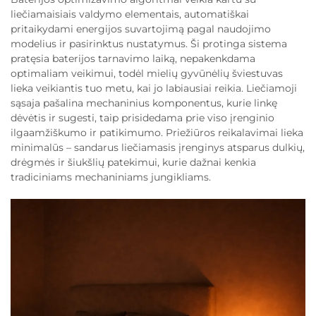
liečiamaisiais valdymo elementais, automatiškai
pritaikydami energijos suvartojimą pagal naudojimo
modelius ir pasirinktus nustatymus. Ši protinga sistema
pratęsia baterijos tarnavimo laiką, nepakenkdama
optimaliam veikimui, todėl mielių gyvūnėlių šviestuvas
lieka veikiantis tuo metu, kai jo labiausiai reikia. Liečiamoji
sąsaja pašalina mechaninius komponentus, kurie linkę
dėvėtis ir sugesti, taip prisidedama prie viso įrenginio
ilgaamžiškumo ir patikimumo. Priežiūros reikalavimai lieka
minimalūs – sandarus liečiamasis įrenginys atsparus dulkių,
drėgmės ir šiukšlių patekimui, kurie dažnai kenkia
tradiciniams mechaniniams jungikliams.