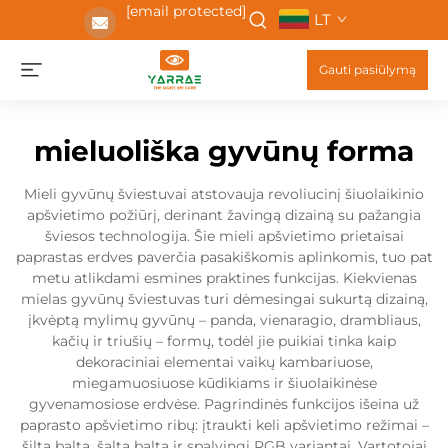
[email protected]
LT
Gauti pasiūlymą
mieluoliška gyvūnų forma
Mieli gyvūnų šviestuvai atstovauja revoliucinį šiuolaikinio
apšvietimo požiūrį, derinant žavingą dizainą su pažangia
šviesos technologija. Šie mieli apšvietimo prietaisai
paprastas erdves paverčia pasakiškomis aplinkomis, tuo pat
metu atlikdami esmines praktines funkcijas. Kiekvienas
mielas gyvūnų šviestuvas turi dėmesingai sukurtą dizainą,
įkvėptą mylimų gyvūnų – panda, vienaragio, drambliaus,
kačių ir triušių – formų, todėl jie puikiai tinka kaip
dekoraciniai elementai vaikų kambariuose,
miegamuosiuose kūdikiams ir šiuolaikinėse
gyvenamosiose erdvėse. Pagrindinės funkcijos išeina už
paprasto apšvietimo ribų: įtraukti keli apšvietimo režimai –
šilta balta, šalta balta ir spalvingi RGB variantai. Vartotojai