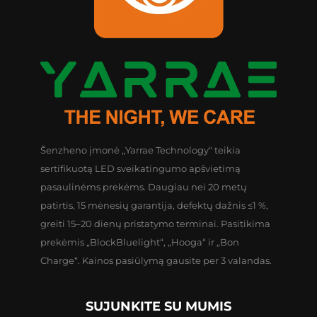
Šenzheno įmonė „Yarrae Technology“ teikia
sertifikuotą LED sveikatingumo apšvietimą
pasaulinėms prekėms. Daugiau nei 20 metų
patirtis, 15 mėnesių garantija, defektų dažnis ≤1 %,
greiti 15–20 dienų pristatymo terminai. Pasitikima
prekėmis „BlockBluelight“, „Hooga“ ir „Bon
Charge“. Kainos pasiūlymą gausite per 3 valandas.
SUJUNKITE SU MUMIS