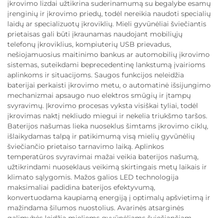
įkrovimo lizdai užtikrina suderinamumą su begalybe esamų
įrenginių ir įkrovimo priedų, todėl nereikia naudoti specialių
laidų ar specializuotų įkroviklių. Mieli gyvūnėliai šviečiantis
prietaisas gali būti įkraunamas naudojant mobiliųjų
telefonų įkroviklius, kompiuterių USB prievadus,
nešiojamuosius maitinimo bankus ar automobilių įkrovimo
sistemas, suteikdami beprecedentinę lankstumą įvairioms
aplinkoms ir situacijoms. Saugos funkcijos neleidžia
baterijai perkaisti įkrovimo metu, o automatinė išsijungimo
mechanizmai apsaugo nuo elektros smūgių ir įtampų
svyravimų. Įkrovimo procesas vyksta visiškai tyliai, todėl
įkrovimas naktį nekliudo miegui ir nekelia triukšmo taršos.
Baterijos našumas lieka nuoseklus šimtams įkrovimo ciklų,
išlaikydamas talpą ir patikimumą visą mielių gyvūnėlių
šviečiančio prietaiso tarnavimo laiką. Aplinkos
temperatūros svyravimai mažai veikia baterijos našumą,
užtikrindami nuoseklaus veikimą skirtingais metų laikais ir
klimato sąlygomis. Mažos galios LED technologija
maksimaliai padidina baterijos efektyvumą,
konvertuodama kaupiamą energiją į optimalų apšvietimą ir
mažindama šilumos nuostolius. Avarinės atsarginės