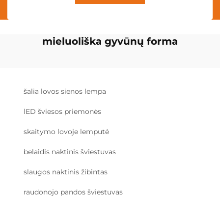
mieluoliška gyvūnų forma
šalia lovos sienos lempa
lED šviesos priemonės
skaitymo lovoje lemputė
belaidis naktinis šviestuvas
slaugos naktinis žibintas
raudonojo pandos šviestuvas