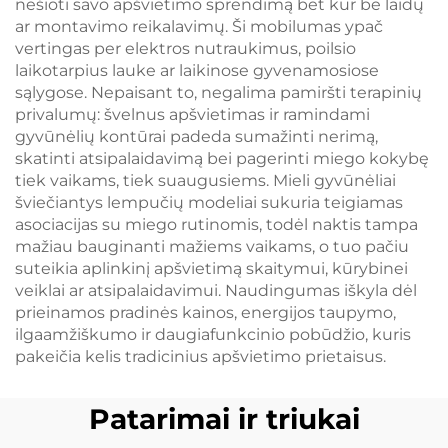
nešioti savo apšvietimo sprendimą bet kur be laidų
ar montavimo reikalavimų. Ši mobilumas ypač
vertingas per elektros nutraukimus, poilsio
laikotarpius lauke ar laikinose gyvenamosiose
sąlygose. Nepaisant to, negalima pamiršti terapinių
privalumų: švelnus apšvietimas ir ramindami
gyvūnėlių kontūrai padeda sumažinti nerimą,
skatinti atsipalaidavimą bei pagerinti miego kokybę
tiek vaikams, tiek suaugusiems. Mieli gyvūnėliai
šviečiantys lempučių modeliai sukuria teigiamas
asociacijas su miego rutinomis, todėl naktis tampa
mažiau bauginanti mažiems vaikams, o tuo pačiu
suteikia aplinkinį apšvietimą skaitymui, kūrybinei
veiklai ar atsipalaidavimui. Naudingumas iškyla dėl
prieinamos pradinės kainos, energijos taupymo,
ilgaamžiškumo ir daugiafunkcinio pobūdžio, kuris
pakeičia kelis tradicinius apšvietimo prietaisus.
Patarimai ir triukai