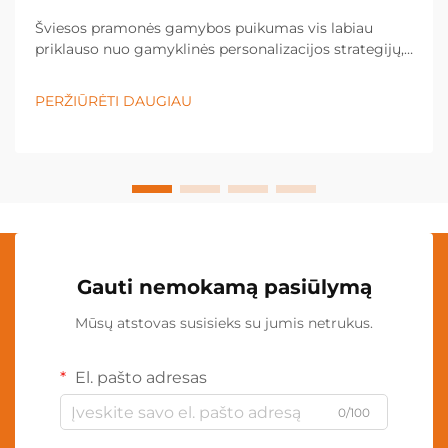
Šviesos pramonės gamybos puikumas vis labiau
priklauso nuo gamyklinės personalizacijos strategijų,
kurios leidžia tiksliai kontroliuoti kokybę ir užtikrinti
vienodą gaminio rezultatą. Šiuolaikiniai šviesos
PERŽIŪRĖTI DAUGIAU
gamintojai panaudoja pažangias gamyklinės
personalizacijos technologijas...
Gauti nemokamą pasiūlymą
Mūsų atstovas susisieks su jumis netrukus.
El. pašto adresas
0/100