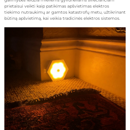
galimybės leidžia mieliems gyvūnėliams šviečiančiam
prietaisui veikti kaip patikimas apšvietimas elektros
tiekimo nutraukimų ar gamtos katastrofų metu, užtikrinant
būtiną apšvietimą, kai veikia tradicinės elektros sistemos.