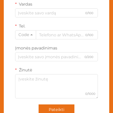
Vardas
0/100
Tel.
Code
0/100
Įmonės pavadinimas
0/200
Žinutė
0/1000
Pateikti