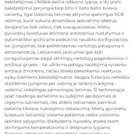
bakstelėjimas cikliškai keičia ryškumo lygius, o du greiti
bakstelėjimai perjungia tarp šilto ir šalto balto šviesos
variantų. Ilgai laikomas lietimas aktyvina spalvingus RGB
režimus, kurie sukuria dinamiškus apšvietimo efektus,
žavėjančius tiek vaikus, tiek suaugusiuosius. Mielių
gyvūnėlių šviestuvas atsimena ankstesnius nustatymus ir
automatiškai grįžta prie paskutinio naudoto konfigūracijos,
kai įjungiamas, taip padidindamas vartotojo patogumą ir
personalizaciją. Liečiamasis jautrumas gali būti
sureguliuojamas pagal skirtingų vartotojų pageidavimus ir
amžiaus grupes – tai užtikrina patogų naudojimą vyresnio
amžiaus žmonėms, tačiau išlieka pakankamai reaktyvus
vaikų švelniems bakstelėjimams. Saugos funkcijos neleidžia
atsitiktinio įjungimo per vežimą ar rankinį tvarkymą –
veikimui reikalingas sąmoningas lietimas. Ši technologija
ypač naudinga asmenims su judėjimo apribojimais ar
regėjimo sutrikimais, nes didelis liečiamasis paviršius
pašalina tikslaus nukreipimo reikalavimą. Mielių gyvūnėlių
šviestuvo liečiamoji sistema patikimai veikia įvairiomis
aplinkos sąlygomis, išlaikydama nuoseklų atsaką esant
skirtingoms temperatūroms ir drėgnumo lygiams.
Baterijos optimizavimo algoritmai veikia kartu su