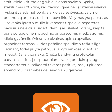
atsitiktinio kritimo ar grublaus aptarnavimo. Spalvų
stabilumas užtikrina, kad žavingi gyvūnėlių dizainai išlaikys
ryškią išvaizdą net po ilgalaikio saulės šviesos, valymo
priemonių ar įprasto dilimo poveikio. Valymas yra paprastas
– pakanka įprasto muilo ir vandens tirpalo, o neporėtas
paviršius neleidžia įsigerti dėmių ar išlaikyti kvapų, kaip tai
būna su tradicinėmis audinio ar porėtomis medžiagomis.
Mielo gyvūnėlio šviestuvo dizainas apima apvalias,
organines formas, kurios pašalina spaudimo taškus ilgai
lietinant, todėl jis yra patogus laikyti rankose, glėbti ar
miegoti šalia visą naktį. Griežti bandymų protokolai
patvirtina atitiktį tarptautiniams vaikų produktų saugos
standartams, suteikdami tėvams pasitikėjimo jų pirkimo
sprendimu ir ramybės dėl savo vaikų gerovės.