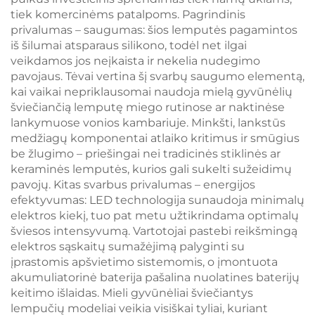
tiek komercinėms patalpoms. Pagrindinis
privalumas – saugumas: šios lemputės pagamintos
iš šilumai atsparaus silikono, todėl net ilgai
veikdamos jos neįkaista ir nekelia nudegimo
pavojaus. Tėvai vertina šį svarbų saugumo elementą,
kai vaikai nepriklausomai naudoja mielą gyvūnėlių
šviečiančią lemputę miego rutinose ar naktinėse
lankymuose vonios kambariuje. Minkšti, lankstūs
medžiagų komponentai atlaiko kritimus ir smūgius
be žlugimo – priešingai nei tradicinės stiklinės ar
keraminės lemputės, kurios gali sukelti sužeidimų
pavojų. Kitas svarbus privalumas – energijos
efektyvumas: LED technologija sunaudoja minimalų
elektros kiekį, tuo pat metu užtikrindama optimalų
šviesos intensyvumą. Vartotojai pastebi reikšmingą
elektros sąskaitų sumažėjimą palyginti su
įprastomis apšvietimo sistemomis, o įmontuota
akumuliatorinė baterija pašalina nuolatines baterijų
keitimo išlaidas. Mieli gyvūnėliai šviečiantys
lempučių modeliai veikia visiškai tyliai, kuriant