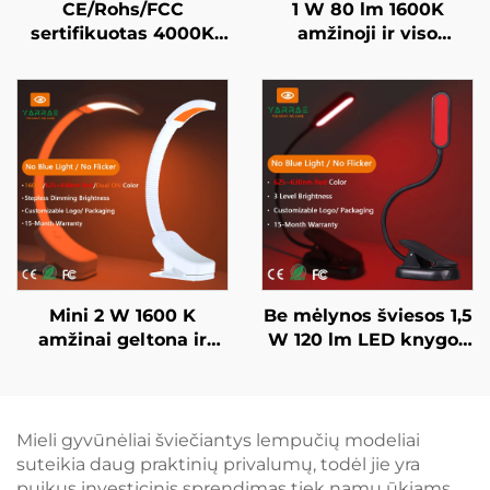
CE/Rohs/FCC
1 W 80 lm 1600K
sertifikuotas 4000K
amžinoji ir viso
viso spektro ir 1600K
spektro spalva, be
amžinoji spalva, juodai
mėlynos šviesos ir
dažytas nešiojamasis
mirksėjimo, baltai
prisegamas LED
dažytas kūnas, LED
knygos lempa
knygos lempa
Mini 2 W 1600 K
Be mėlynos šviesos 1,5
amžinai geltona ir
W 120 lm LED knygos
625–630 nm raudona
lempa 625~630 nm
spalva be mėlynos
660/670 nm raudona
šviesos ir mirgėjimo
spalva 3 lygių
baltu korpusu LED
ryškiausia skaitymo
Mieli gyvūnėliai šviečiantys lempučių modeliai
knygos lempa
lempa juodu korpusu
suteikia daug praktinių privalumų, todėl jie yra
puikus investicinis sprendimas tiek namų ūkiams,