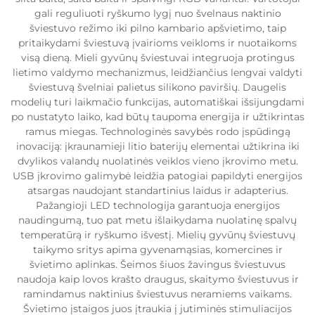
gali reguliuoti ryškumo lygį nuo švelnaus naktinio
šviestuvo režimo iki pilno kambario apšvietimo, taip
pritaikydami šviestuvą įvairioms veikloms ir nuotaikoms
visą dieną. Mieli gyvūnų šviestuvai integruoja protingus
lietimo valdymo mechanizmus, leidžiančius lengvai valdyti
šviestuvą švelniai palietus silikono paviršių. Daugelis
modelių turi laikmačio funkcijas, automatiškai išsijungdami
po nustatyto laiko, kad būtų taupoma energija ir užtikrintas
ramus miegas. Technologinės savybės rodo įspūdingą
inovaciją: įkraunamieji litio baterijų elementai užtikrina iki
dvylikos valandų nuolatinės veiklos vieno įkrovimo metu.
USB įkrovimo galimybė leidžia patogiai papildyti energijos
atsargas naudojant standartinius laidus ir adapterius.
Pažangioji LED technologija garantuoja energijos
naudingumą, tuo pat metu išlaikydama nuolatinę spalvų
temperatūrą ir ryškumo išvestį. Mielių gyvūnų šviestuvų
taikymo sritys apima gyvenamąsias, komercines ir
švietimo aplinkas. Šeimos šiuos žavingus šviestuvus
naudoja kaip lovos krašto draugus, skaitymo šviestuvus ir
ramindamus naktinius šviestuvus neramiems vaikams.
Švietimo įstaigos juos įtraukia į jutiminės stimuliacijos