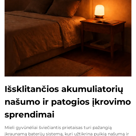
Išsklitančios akumuliatorių
našumo ir patogios įkrovimo
sprendimai
Mieli gyvūnėliai šviečiantis prietaisas turi pažangią
įkraunamą baterijų sistemą, kuri užtikrina puikią našumą ir