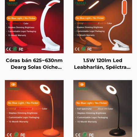
Córas bán 625~630nm
1.5W 120lm Led
Dearg Solas Oíche
Leabharlán, Spéictram
Leathnú gan Chéile
Iomlán 4000K & Solas
Uathoibríoch Cuimhne
Léitheoireachta Ambar
ar Ghléasacht 800mAh
1600K, Corp Dhubh
Caircín 60U
Fheidhmniú 1-Uair Cuir
Sios go Tapaidh