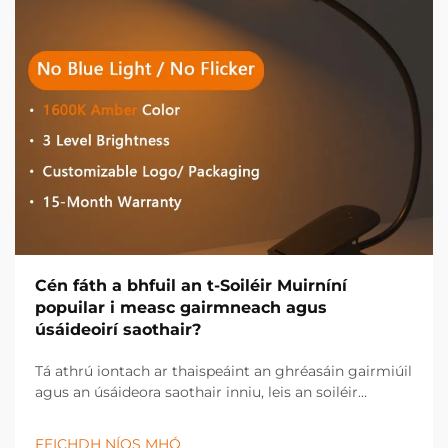
Cén fáth a bhfuil an t-Soiléir Muirníní
popuilar i measc gairmneach agus
úsáideoirí saothair?
Tá athrú iontach ar thaispeáint an ghréasáin gairmiúil
agus an úsáideora saothair inniu, leis an soiléir
muirníní ag teacht chun bheith ina uirlis
ríthábhachtach i dtionscail éagsúla agus i dtúscaintí
FEICHDH NÍOS MHÓ