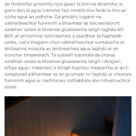
do thréimhsí gníomhú níos gearr le linn na dtreimhsí is
gaire don lá agus tréimhsí faoi mhéid níos faide le linn an
oíche agus an oidhche. De ghnáth, tugann na
sábháilteachtaí fuinnimh a bhaintear as teicneolaíocht
soláthair solais le bhrainse gluaiseanna istigh laghdú 60-
80% ar an tomhas leictreachais a úsáidtear le haghaidh
solais, rud a thagann chun sábháilteachtaí suntasacha ar
bhilleanna míosúla an leictreachais agus laghdú ar an
tionchar timpeallach. Tá suiteáilí tráchtála de chóras
soláthair solais le bhrainse gluaiseanna istigh i dtógáin
oifige agus i mbarraicí a léirigh tuairiscí measartha ar an t-
ionspiorad a bhaintear as an gcumasc trí laghdú ar chostais
fuinnimh agus ar riachtanais cothabhála don infrastruchtúr
solais.