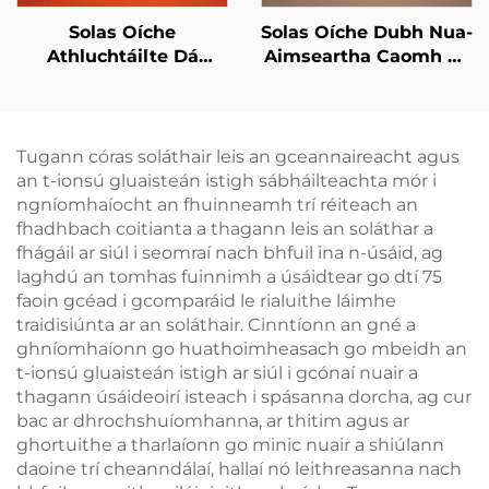
Solas Oíche
Solas Oíche Dubh Nua-
Athluchtáilte Dá
Aimseartha Caomh do
Dhath 1600K Ambar
Chodladh 1600K
agus 625~630nm
Ambar agus 4000K
Dearg Leithneála
Bán Cliste Léirdeachta
Teagmhála le
Iomláin le Rialóir
Tugann córas soláthair leis an gceannaireacht agus
Cuimhne 18H Fad
Cuimhneacháin
an t-ionsú gluaisteán istigh sábháilteachta mór i
Saighdiúr Trí Chineál-
1800mAh Bataireacht
ngníomhaíocht an fhuinneamh trí réiteach an
C
18H
fhadhbach coitianta a thagann leis an soláthar a
fhágáil ar siúl i seomraí nach bhfuil ina n-úsáid, ag
laghdú an tomhas fuinnimh a úsáidtear go dtí 75
faoin gcéad i gcomparáid le rialuithe láimhe
traidisiúnta ar an soláthair. Cinntíonn an gné a
ghníomhaíonn go huathoimheasach go mbeidh an
t-ionsú gluaisteán istigh ar siúl i gcónaí nuair a
thagann úsáideoirí isteach i spásanna dorcha, ag cur
bac ar dhrochshuíomhanna, ar thitim agus ar
ghortuithe a tharlaíonn go minic nuair a shiúlann
daoine trí cheanndálaí, hallaí nó leithreasanna nach