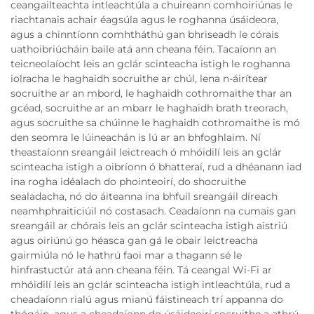
ceangailteachta intleachtúla a chuireann comhoiriúnas le
riachtanais achair éagsúla agus le roghanna úsáideora,
agus a chinntíonn comhtháthú gan bhriseadh le córais
uathoibriúcháin baile atá ann cheana féin. Tacaíonn an
teicneolaíocht leis an gclár scinteacha istigh le roghanna
iolracha le haghaidh socruithe ar chúl, lena n-áirítear
socruithe ar an mbord, le haghaidh cothromaithe thar an
gcéad, socruithe ar an mbarr le haghaidh brath treorach,
agus socruithe sa chúinne le haghaidh cothromaithe is mó
den seomra le lúineachán is lú ar an bhfoghlaim. Ní
theastaíonn sreangáil leictreach ó mhóidilí leis an gclár
scinteacha istigh a oibríonn ó bhatteraí, rud a dhéanann iad
ina rogha idéalach do phointeoirí, do shocruithe
sealadacha, nó do áiteanna ina bhfuil sreangáil díreach
neamhphraiticiúil nó costasach. Ceadaíonn na cumais gan
sreangáil ar chórais leis an gclár scinteacha istigh aistriú
agus oiriúnú go héasca gan gá le obair leictreacha
gairmiúla nó le hathrú faoi mar a thagann sé le
hinfrastuctúr atá ann cheana féin. Tá ceangal Wi-Fi ar
mhóidilí leis an gclár scinteacha istigh intleachtúla, rud a
cheadaíonn rialú agus mianú fáistineach trí appanna do