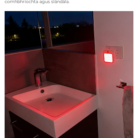
comhbhríochta agus slándála.