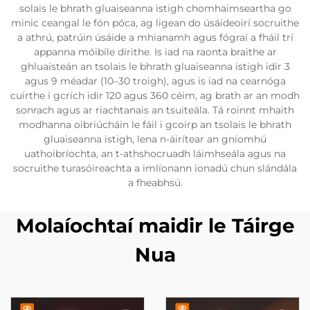
solais le bhrath gluaiseanna istigh chomhaimseartha go
minic ceangal le fón póca, ag ligean do úsáideoirí socruithe
a athrú, patrúin úsáide a mhianamh agus fógraí a fháil trí
appanna móibíle dírithe. Is iad na raonta braithe ar
ghluaisteán an tsolais le bhrath gluaiseanna istigh idir 3
agus 9 méadar (10–30 troigh), agus is iad na cearnóga
cuirthe i gcrích idir 120 agus 360 céim, ag brath ar an modh
sonrach agus ar riachtanais an tsuiteála. Tá roinnt mhaith
modhanna oibriúcháin le fáil i gcoirp an tsolais le bhrath
gluaiseanna istigh, lena n-áirítear an gníomhú
uathoibríochta, an t-athshocruadh láimhseála agus na
socruithe turasóireachta a imlíonann ionadú chun slándála
a fheabhsú.
Molaíochtaí maidir le Táirge
Nua