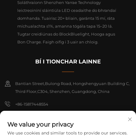
Soláthraíonn Shenzhen Yarrae Technology
leictreoiníní sláintiúla LED ceadaithe do bhrandaí
domhanda. Tuairisc 20+ bliain, garánta 15 mí, ráta
míchualachta ≤1%, amanna tógála tapa 15–20 lá.
Tugtar creidiúnas do BlockBluelight, Hooga agus
Bon Charge. Faigh oifig i 3 uair an chloig.
BÍ I TIONCHAR LAINNE
Bantian Street,Bulong Road, Hongshengyuan Building C,
Third Floor,C304, Shenzhen, Guangdong, China
+86-15817448554
[email protected]
We value your privacy
We use cookies and similar tools to provide our services.