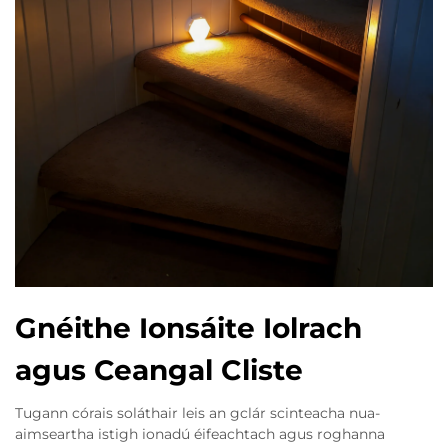
Gnéithe Ionsáite Iolrach
agus Ceangal Cliste
Tugann córais soláthair leis an gclár scinteacha nua-
aimseartha istigh ionadú éifeachtach agus roghanna