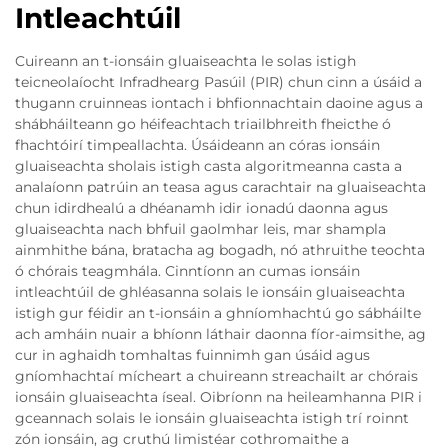
Intleachtúil
Cuireann an t-ionsáin gluaiseachta le solas istigh
teicneolaíocht Infradhearg Pasúil (PIR) chun cinn a úsáid a
thugann cruinneas iontach i bhfionnachtain daoine agus a
shábháilteann go héifeachtach triailbhreith fheicthe ó
fhachtóirí timpeallachta. Úsáideann an córas ionsáin
gluaiseachta sholais istigh casta algoritmeanna casta a
analaíonn patrúin an teasa agus carachtair na gluaiseachta
chun idirdhealú a dhéanamh idir ionadú daonna agus
gluaiseachta nach bhfuil gaolmhar leis, mar shampla
ainmhithe bána, bratacha ag bogadh, nó athruithe teochta
ó chórais teagmhála. Cinntíonn an cumas ionsáin
intleachtúil de ghléasanna solais le ionsáin gluaiseachta
istigh gur féidir an t-ionsáin a ghníomhachtú go sábháilte
ach amháin nuair a bhíonn láthair daonna fíor-aimsithe, ag
cur in aghaidh tomhaltas fuinnimh gan úsáid agus
gníomhachtaí mícheart a chuireann streachailt ar chórais
ionsáin gluaiseachta íseal. Oibríonn na heileamhanna PIR i
gceannach solais le ionsáin gluaiseachta istigh trí roinnt
zón ionsáin, ag cruthú limistéar cothromaithe a