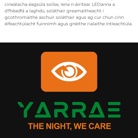
cineálacha éagsúla soilse, lena n-áirítear LEDanna a
d’fhéadfá a laghdú, soláthair greamaitheacht i
gcothromaithe aschuir soláthair agus ag cur chun cinn
éifeachtúlacht fuinnimh agus gnéithe rialaithe intleachtúla.