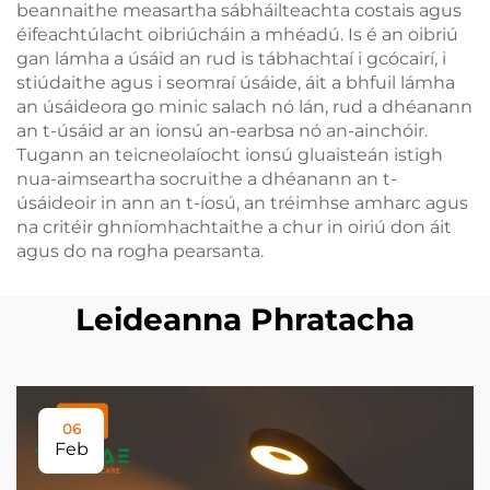
beannaithe measartha sábháilteachta costais agus
éifeachtúlacht oibriúcháin a mhéadú. Is é an oibriú
gan lámha a úsáid an rud is tábhachtaí i gcócairí, i
stiúdaithe agus i seomraí úsáide, áit a bhfuil lámha
an úsáideora go minic salach nó lán, rud a dhéanann
an t-úsáid ar an ionsú an-earbsa nó an-ainchóir.
Tugann an teicneolaíocht ionsú gluaisteán istigh
nua-aimseartha socruithe a dhéanann an t-
úsáideoir in ann an t-íosú, an tréimhse amharc agus
na critéir ghníomhachtaithe a chur in oiriú don áit
agus do na rogha pearsanta.
Leideanna Phratacha
06
Feb