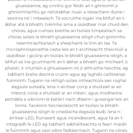
gluaiseanna, ag cinntiú gur féidir an t-ghníomh a
ghníomhachtú go reliútabhar nuair a isteachann duine i
seomra nó i mbealach. Tá socruithe íogair ina bhfuil an t-
ábhar atá á bhrath, tréimhsí ama a úsáidtear mar chuid den
chóras, agus cumais braithe an tsolais timpeallach sa
chóras solais le bhrath gluaiseanna istigh chun gníomhú
neamhriachtanach a sheachaint le linn an lae. Tá
microphróiseoraithe casta leis an t-architeacht theicniúil a
úsáidtear i gcoirp an tsolais le bhrath gluaiseanna istigh, a
bhfuil sé ina gcumhacht an t-ábhar a bhrath go mícheart ó
phaistí, ó churtáin a ghluaiseann nó ó athruithe teochta, ag
tabhairt braite daonna cruinn agus ag laghdú caillteanas
fuinnimh. Tugann na réitigh solais intleachtúla seo roghaí
éagsúla suiteála, lena n-áirítear coirp a shuiteáil ar an
mbord, coirp a shuiteáil ar an mbarr, agus modhanna
portábla a oibríonn le batáirí nach dtéann i gceangal leis an
líonra. Tacaíonn teicneolaíocht an tsolais le bhrath
gluaiseanna istigh le cineálacha éagsúla bulb, lena n-
áirítear LED, fluirseant agus incandescent, agus tá an t-
integradh le LED ag tabhairt sábháilteachta is fearr maidir
le fuinnimh agus saol oibre fadtéarmach. Tugann na córais