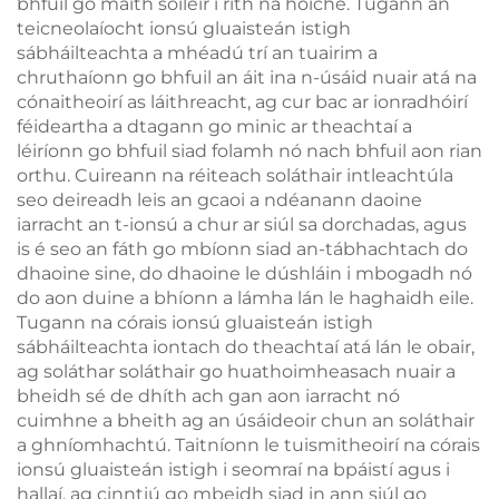
bhfuil go maith soiléir i rith na hoíche. Tugann an
teicneolaíocht ionsú gluaisteán istigh
sábháilteachta a mhéadú trí an tuairim a
chruthaíonn go bhfuil an áit ina n-úsáid nuair atá na
cónaitheoirí as láithreacht, ag cur bac ar ionradhóirí
féideartha a dtagann go minic ar theachtaí a
léiríonn go bhfuil siad folamh nó nach bhfuil aon rian
orthu. Cuireann na réiteach soláthair intleachtúla
seo deireadh leis an gcaoi a ndéanann daoine
iarracht an t-ionsú a chur ar siúl sa dorchadas, agus
is é seo an fáth go mbíonn siad an-tábhachtach do
dhaoine sine, do dhaoine le dúshláin i mbogadh nó
do aon duine a bhíonn a lámha lán le haghaidh eile.
Tugann na córais ionsú gluaisteán istigh
sábháilteachta iontach do theachtaí atá lán le obair,
ag soláthar soláthair go huathoimheasach nuair a
bheidh sé de dhíth ach gan aon iarracht nó
cuimhne a bheith ag an úsáideoir chun an soláthair
a ghníomhachtú. Taitníonn le tuismitheoirí na córais
ionsú gluaisteán istigh i seomraí na bpáistí agus i
hallaí, ag cinntiú go mbeidh siad in ann siúl go