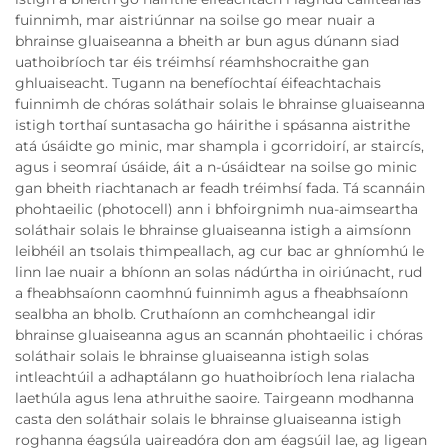
fuinnimh, mar aistriúnnar na soilse go mear nuair a
bhrainse gluaiseanna a bheith ar bun agus dúnann siad
uathoibríoch tar éis tréimhsí réamhshocraithe gan
ghluaiseacht. Tugann na benefíochtaí éifeachtachais
fuinnimh de chóras soláthair solais le bhrainse gluaiseanna
istigh torthaí suntasacha go háirithe i spásanna aistrithe
atá úsáidte go minic, mar shampla i gcorridoirí, ar staircís,
agus i seomraí úsáide, áit a n-úsáidtear na soilse go minic
gan bheith riachtanach ar feadh tréimhsí fada. Tá scannáin
phohtaeilic (photocell) ann i bhfoirgnimh nua-aimseartha
soláthair solais le bhrainse gluaiseanna istigh a aimsíonn
leibhéil an tsolais thimpeallach, ag cur bac ar ghníomhú le
linn lae nuair a bhíonn an solas nádúrtha in oiriúnacht, rud
a fheabhsaíonn caomhnú fuinnimh agus a fheabhsaíonn
sealbha an bholb. Cruthaíonn an comhcheangal idir
bhrainse gluaiseanna agus an scannán phohtaeilic i chóras
soláthair solais le bhrainse gluaiseanna istigh solas
intleachtúil a adhaptálann go huathoibríoch lena rialacha
laethúla agus lena athruithe saoire. Tairgeann modhanna
casta den soláthair solais le bhrainse gluaiseanna istigh
roghanna éagsúla uaireadóra don am éagsúil lae, ag ligean