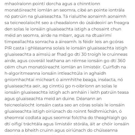
mhaolraíonn pointí dorcha agus a chinntíonn
monatóireacht iomlán an seomra, cibé an pointe iontrála
nó patrúin na gluaiseachta. Tá rialuithe aonaimh aonaimh
sa teicneolaíocht seo a cheadaíonn do úsáideoirí an freagra
den solas le ionsáin gluaiseachta istigh a chosaint chun
méid an seomra, airde na mbarr, agus na dtuairimí
timpeallachta sonracha a áireamh. Is féidir leis an gcóras
PIR casta i ghléasanna solais le ionsáin gluaiseachta istigh
gluaiseachta a aimsiú ar fhad go dtí 30 troigh le cruinneas
airde, agus coveráil leathana an réimse ionsáin go dtí 360
céim chun monatóireacht iomlán an limistéir. Cuirfidh na
h-algoritmeanna ionsáin intleachtúla in aghaidh
gníomhachtaí mícheart ó ainmhithe beaga, inséacta, nó
gluaiseachta aeir, ag cinntiú go n-oibríonn an solas le
ionsáin gluaiseachta istigh ach amháin i leith patrúin teasa
agus gluaiseachta meid an duine. Déanann an
teicneolaíocht ionsáin casta seo an córas solais le ionsáin
gluaiseachta istigh oiriúnach do roinnt feidhmiúchán, ó
sheomraí codlata agus seomraí folctha do theaghlaigh go
dtí oifigí tráchtála agus limistéir stórála, áit ar chóir ionsáin
daonna a bheith cruinn agus oiriúnach do chúiseanna