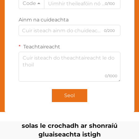
Code
0/100
Ainm na cuideachta
0/200
Teachtaireacht
0/1000
Seol
solas le crochadh ar shonraíú
gluaiseachta istigh