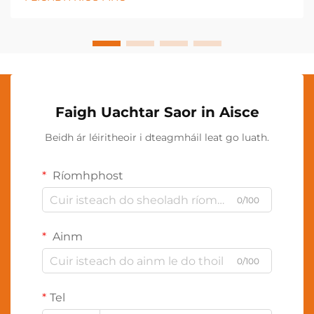
pearsanta. Tá an t-soiléir nuálaíochta seo...
Faigh Uachtar Saor in Aisce
Beidh ár léiritheoir i dteagmháil leat go luath.
Ríomhphost
0/100
Ainm
0/100
Tel