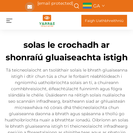
[email protected]
GA
Faigh Uathbhreithniú
solas le crochadh ar
shonraíú gluaiseachta istigh
Tá teicneolaíocht an tsoláthair solais le bhrath gluaiseanna
istigh i dtír chun tús a chur le forbairt réabhlóideach i
ngníomhú uathoibríochta solais an tí, a chuireann
comhbhreisíocht, éifeachtúlacht fuinnimh agus fógra
slándála le chéile. Úsáideann na réitigh solais nuálaíocha
seo scannáin infradhearg, braitheann siad ar ghluaisteán
micreawháva nó córais dhá théicneolaíochta chun
gluaiseanna daonna a bhrath agus spásanna a thollú go
huathoibríochta nuair a bhrathtar ionadú. Oibríonn an solas
le bhrath gluaiseanna istigh trí theicneolaíocht infradhearg
pasiúin a fhreastalaíonn ar shínithe teas agus ar phatrúin