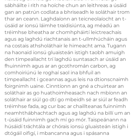
sábháilte i rith na hoíche chun an leithreas a úsáid
gan an patrún codlata a bhriseadh le soláthair trom
thar an ceann. Laghdaíonn an teicneolaíocht an t-
úsáid ar ionsú láimhe traidisiúnta, ag méadú an
tréimhse bheatha ar chomhpháirtí leictreachais
agus ag laghdú riachtanais an t-ullmhúcháin agus
na costais athsholáthair le himeacht ama. Tugann
na haonaid ionsú gluaisteán istigh taobh amuigh
den timpeallacht trí laghdú suntasach ar úsáid an
fhuinnimh agus ar an gcothromán carbon, ag
comhoiriúnú le roghaí saol ina bhfuil an
timpeallacht i gceannas agus leis na dtionscnaimh
foirgnimh uaine. Cinntíonn an gné a chuirtear an
soláthair as go huathoimheasach nach mbíonn an
soláthair ar siúl go dtí go mbeidh sé ar siúl ar feadh
tréimhse fada, ag cur bac ar chaillteanas fuinnimh
neamhthábhachtach agus ag laghdú na billí um an
t-úsáid fuinnimh gach mí go mór. Taispeánann na
húsáidí tráchtála ar chórais ionsú gluaisteán istigh i
dtógáil oifigí, i mbancanna agus i spásanna