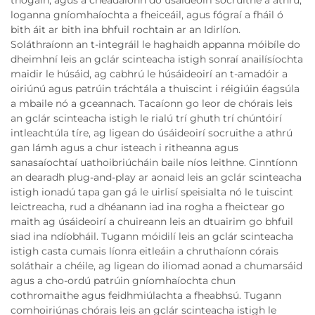
thógáin, agus a cheadaíonn do úsáideoirí socruithe a athrú,
loganna gníomhaíochta a fheiceáil, agus fógraí a fháil ó
bith áit ar bith ina bhfuil rochtain ar an Idirlíon.
Soláthraíonn an t-integráil le haghaidh appanna móibíle do
dheimhní leis an gclár scinteacha istigh sonraí anailísíochta
maidir le húsáid, ag cabhrú le húsáideoirí an t-amadóir a
oiriúnú agus patrúin tráchtála a thuiscint i réigiúin éagsúla
a mbaile nó a gceannach. Tacaíonn go leor de chórais leis
an gclár scinteacha istigh le rialú trí ghuth trí chúntóirí
intleachtúla tíre, ag ligean do úsáideoirí socruithe a athrú
gan lámh agus a chur isteach i ritheanna agus
sanasaíochtaí uathoibriúcháin baile níos leithne. Cinntíonn
an dearadh plug-and-play ar aonaid leis an gclár scinteacha
istigh ionadú tapa gan gá le uirlisí speisialta nó le tuiscint
leictreacha, rud a dhéanann iad ina rogha a fheictear go
maith ag úsáideoirí a chuireann leis an dtuairim go bhfuil
siad ina ndíobháil. Tugann móidilí leis an gclár scinteacha
istigh casta cumais líonra eitleáin a chruthaíonn córais
soláthair a chéile, ag ligean do iliomad aonad a chumarsáid
agus a cho-ordú patrúin gníomhaíochta chun
cothromaithe agus feidhmiúlachta a fheabhsú. Tugann
comhoiriúnas chórais leis an gclár scinteacha istigh le