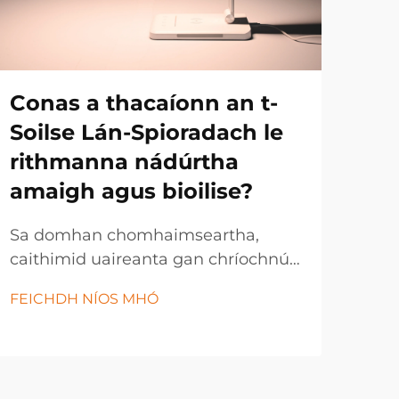
Conas a thacaíonn an t-
Cé
Soilse Lán-Spioradach le
tio
rithmanna nádúrtha
sp
amaigh agus bioilise?
io
ca
Sa domhan chomhaimseartha,
caithimid uaireanta gan chríochnú
Tá t
taobh istigh faoi sholáthairtí solais
trád
FEICHDH NÍOS MHÓ
artaifisiúla nach bhfuil go minic in
shol
FEI
ann na calaíochtaí nádúrtha an
sol
ghrian a athbhreithniú. Is féidir leis
cast
an mbriseadh seo ón solas nádúrtha
nua