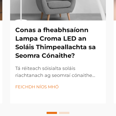
Conas a fheabhsaíonn
Lampa Croma LED an
Soláis Thimpeallachta sa
Seomra Cónaithe?
Tá réiteach sóisialta soláis
riachtanach ag seomraí cónaithe
nua-aimseartha chun feidhmiúlacht
FEICHDH NÍOS MHÓ
agus taitneamh a mhéadú. Is é
lampa croma LED réiteach soláis
iolrach atá in ann an timpeallacht a
athrú i aon spás trí theicneolaíocht