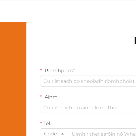
nuálaíochta seo...
Ríomhphost
Ainm
Tel
Code