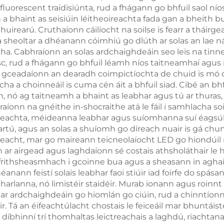
luorescent traidisiúnta, rud a fhágann go bhfuil saol níos 
Cuimhneachá
 a bhaint as seisiúin léitheoireachta fada gan a bheith bu
huirearú. Cruthaíonn cáilíocht na soilse is fearr a tháirgea
1800mAh Batair
 a sheoltar a dhéanann cóimhiú go dlúth ar solas an lae n
18H
ha. Cabhraíonn an solas ardchaighdeáin seo leis na tinn
osc, rud a fhágann go bhfuil léamh níos taitneamhaí agus 
 gceadaíonn an dearadh coimpictíochta de chuid is mó de 
ha a choinneáil is cuma cén áit a bhfuil siad. Cibé an b
n, nó ag taitneamh a bhaint as leabhar agus tú ar thuras, s
raíonn na gnéithe in-shocraithe atá le fáil i samhlacha so
eachta, méideanna leabhar agus suíomhanna suí éagsúla. Is
rtú, agus an solas a shuíomh go díreach nuair is gá ch
raigeacht, mar go maireann teicneolaíocht LED go hiondúil
h ar airgead agus laghdaíonn sé costais athsholáthair le
atá frithsheasmhach i gcoinne bua agus a sheasann in agha
 dhéanann feistí solais leabhar faoi stiúir iad foirfe do spá
arlanna, nó limistéir staidéir. Murab ionann agus roinnt
bhar ardchaighdeáin go hiomlán go ciúin, rud a chinntíon
. Tá an éifeachtúlacht chostais le feiceáil mar bhuntáis
úir díbhinní trí thomhaltas leictreachais a laghdú, riachta