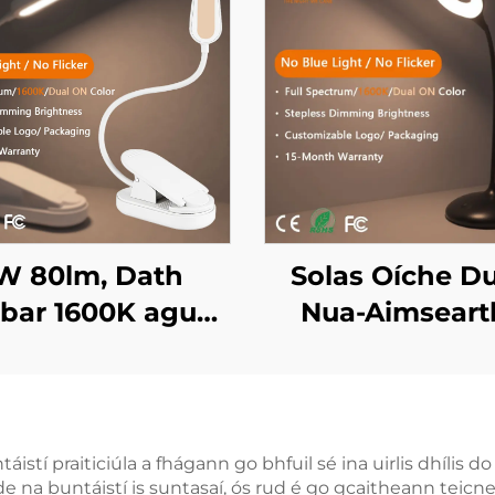
W 80lm, Dath
Solas Oíche D
bar 1600K agus
Nua-Aimseart
ictream Iomlán,
Caomh do Chod
 Ghléas Gorm ná
1600K Ambar a
ntillíocht, Solas
4000K Bán Cli
har LED le Corp
Léirdeachta Iom
táistí praiticiúla a fhágann go bhfuil sé ina uirlis dhílis
e na buntáistí is suntasaí, ós rud é go gcaitheann teicn
Bán
le Rialóir