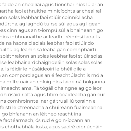
faide an cheallraí agus tionchar níos lú ar an
in
1800Mah
artha faoi athruithe minicíochta ar cheallraí
nn solas leabhar faoi stiúir coinníollacha
eacht
ádúrtha, ag laghdú tuirse súl agus ag ligean
eas cinn agus an t-iompú súl a bhaineann go
níos inbhuanaithe ar feadh tréimhsí fada. Is
na haonaid solais leabhar faoi stiúir do
hfuil tú ag léamh sa leaba gan comhpháirtí
oláthraíonn an solas leabhar faoi stiúir solas
ilse leabhair ardchaighdeáin solas solas solas
 féidir le húsáideoirí leibhéil gile a
un an compord agus an éifeachtúlacht is mó a
 na mílte uair an chloig níos faide ná bolganna
 himeacht ama. Tá tógáil dhaingne ag go leor
idh úsáid rialta agus titim ócáideacha gan cur
sanna comhroinnte inar gá truailliú torainn a
 feistí leictreonacha a chuireann fuaimeanna
n go bhfanann an léitheoireacht ina
te fadtéarmach, ós rud é go n-íocann an
nais chothabhála íosta, agus saolré oibriúcháin