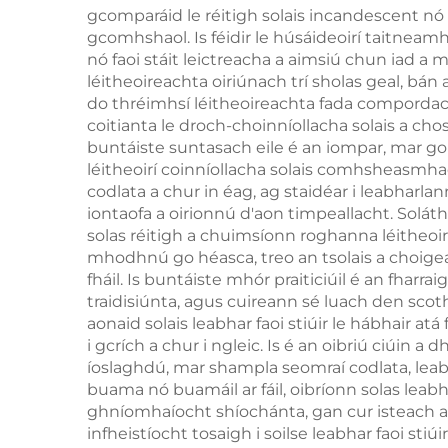
gcomparáid le réitigh solais incandescent nó f
Ghluineach Dubh
gcomhshaol. Is féidir le húsáideoirí taitneamh
nó faoi stáit leictreacha a aimsiú chun iad a m
léitheoireachta oiriúnach trí sholas geal, bán
do thréimhsí léitheoireachta fada compordac
coitianta le droch-choinníollacha solais a ch
buntáiste suntasach eile é an iompar, mar go
léitheoirí coinníollacha solais comhsheasmhac
codlata a chur in éag, ag staidéar i leabharlan
iontaofa a oirionnú d'aon timpeallacht. Soláth
solas réitigh a chuimsíonn roghanna léitheoir
mhodhnú go héasca, treo an tsolais a choigea
fháil. Is buntáiste mhór praiticiúil é an fhar
traidisiúnta, agus cuireann sé luach den scot
aonaid solais leabhar faoi stiúir le hábhair 
i gcrích a chur i ngleic. Is é an oibriú ciúin a
íoslaghdú, mar shampla seomraí codlata, leabh
buama nó buamáil ar fáil, oibríonn solas lea
ghníomhaíocht shíochánta, gan cur isteach air
infheistíocht tosaigh i soilse leabhar faoi sti