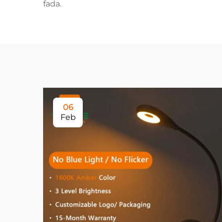
fada.
06
Feb