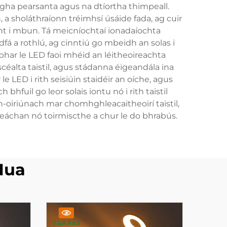
rogha pearsanta agus na dtíortha thimpeall.
 a sholáthraíonn tréimhsí úsáide fada, ag cuir
ht i mbun. Tá meicníochtaí ionadaíochta
fá a rothlú, ag cinntiú go mbeidh an solas i
bhar le LED faoi mhéid an léitheoireachta
scéalta taistil, agus stádanna éigeandála ina
e LED i rith seisiúin staidéir an oíche, agus
fuil go leor solais iontu nó i rith taistil
n-oiriúnach mar chomhghleacaitheoirí taistil,
meáchan nó toirmiscthe a chur le do bhrabús.
Nua