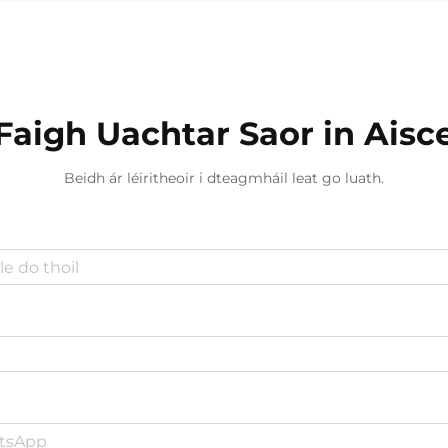
éifeachtach in éadan an dhoilí...
Faigh Uachtar Saor in Aisc
Beidh ár léiritheoir i dteagmháil leat go luath.