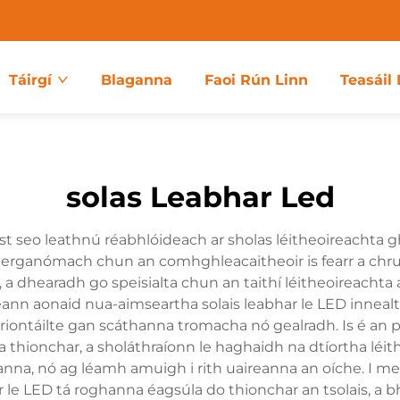
Táirgí
Blaganna
Faoi Rún Linn
Teasáil 
solas Leabhar Led
eist seo leathnú réabhlóideach ar sholas léitheoireachta
 erganómach chun an comhghleacaitheoir is fearr a chrut
, a dhearadh go speisialta chun an taithí léitheoireachta
ann aonaid nua-aimseartha solais leabhar le LED innealta
riontáilte gan scáthanna tromacha nó gealradh. Is é an 
 a thionchar, a sholáthraíonn le haghaidh na dtíortha léi
usanna, nó ag léamh amuigh i rith uaireanna an oíche. I 
e LED tá roghanna éagsúla do thionchar an tsolais, a bh