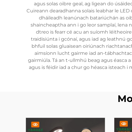
agus solas oibre geal, ag ligean do úsáide
Cuireann dearadhanna solais leabhar le LED ca
dháileadh leanúnach batariúchán as oib
shaincheaptha ann i go leor samplaí, lena n
dtreo is fearr cé acu an suíomh léitheoi
traidisiúnta i gcónaí, agus iad ag leathnú g
bhfuil solas gluaisean oiriúnach riachtanach
aimsíonn lucht gairme iad an-tábhachtach c
gairmiúla. Tá an t-ullmhú beag agus éasca a 
agus is féidir iad a chur go héasca isteach
Mo