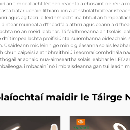
oirí an timpeallacht léitheoireachta a chosaint de réir a 
sta batariúcháin líthiam-ion a athsholáthraítear isteach,
riú agus ag tacú le feidhmíocht ina bhfuil an timpeallac
-áirítear muineál a d’fhéadfá a athrú agus ceann a d’fhéad
reachta nó an méid leabhar. Tá feidhmeanna an tsolais lea
o dtí timpeallachta proifisiúnta, suíomhanna oideachais, 
. Úsáideann mic léinn go minic gléasanna solais leabhar l
hun cáipéisí a athbhreithniú i seomraí comhdhála nach bh
thógáil ar aonaid nua-aimseartha solais leabhar le LED a
 i mbaileoga, i mbacainí nó i mbraisdeanna gan tuilleadh 
laíochtaí maidir le Táirge 