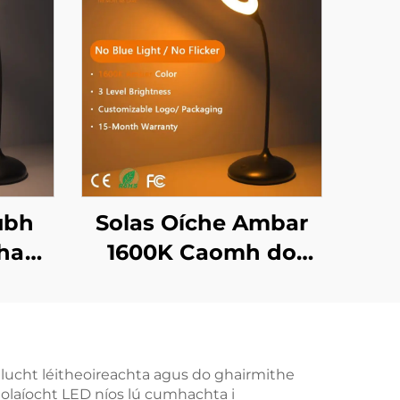
ubh
Solas Oíche Ambar
ha
1600K Caomh do
ladh
Chodladh i dDhubh
gus
le 3 Socruithe Solais
ste
Réamhshocraithe le
láin
Bataireacht
 do lucht léitheoireachta agus do ghairmithe
eolaíocht LED níos lú cumhachta i
Athluchtáilte