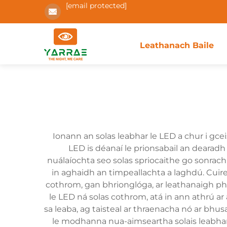
[email protected]
Leathanach Baile
Ionann an solas leabhar le LED a chur i gc
LED is déanaí le prionsabail an dearadh
nuálaíochta seo solas spriocaithe go sonrach
in aghaidh an timpeallachta a laghdú. Cuire
cothrom, gan bhrionglóga, ar leathanaigh ph
le LED ná solas cothrom, atá in ann athrú ar
sa leaba, ag taisteal ar thraenacha nó ar bh
le modhanna nua-aimseartha solais leabhar l