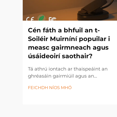
Cén fáth a bhfuil an t-
Soiléir Muirníní popuilar i
measc gairmneach agus
úsáideoirí saothair?
Tá athrú iontach ar thaispeáint an
ghréasáin gairmiúil agus an
úsáideora saothair inniu, leis an
FEICHDH NÍOS MHÓ
soiléir muirníní ag teacht chun
bheith ina uirlis ríthábhachtach i
dtionscail éagsúla agus i dtúscaintí
pearsanta. Tá an t-soiléir