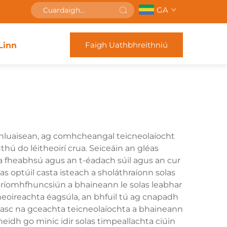
GA
Faigh Uathbhreithniú
Linn
 ghluaisean, ag comhcheangal teicneolaíocht
hú do léitheoirí crua. Seiceáin an gléas
 a fheabhsú agus an t-éadach súil agus an cur
s optúil casta isteach a sholáthraíonn solas
príomhfhuncsiún a bhaineann le solas leabhar
theoireachta éagsúla, an bhfuil tú ag cnapadh
measc na gceachta teicneolaíochta a bhaineann
eidh go minic idir solas timpeallachta ciúin