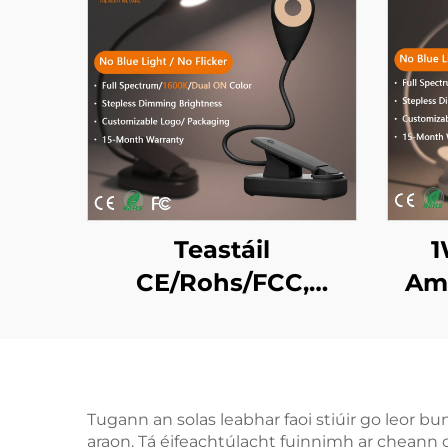
Teastáil
1
CE/Rohs/FCC,
Am
Speictream Iomlán
Spe
4000K agus Dath
Gan
Ambar 1600K, Solas
Sci
Leabhar Led
Leab
Tugann an solas leabhar faoi stiúir go leor bun
araon. Tá éifeachtúlacht fuinnimh ar cheann d
Portáideach ar