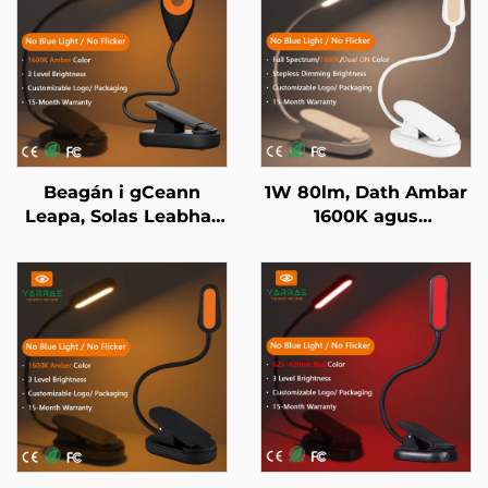
Beagán i gCeann
1W 80lm, Dath Ambar
Leapa, Solas Leabhar
1600K agus
Dath Ambar 1600K,
Speictream Iomlán,
Gan Aon Ghléas Gorm,
Gan Ghléas Gorm ná
Solas Leabhar LED
Scintillíocht, Solas
Corp Eile Dhubh
Leabhar LED le Corp
Bán