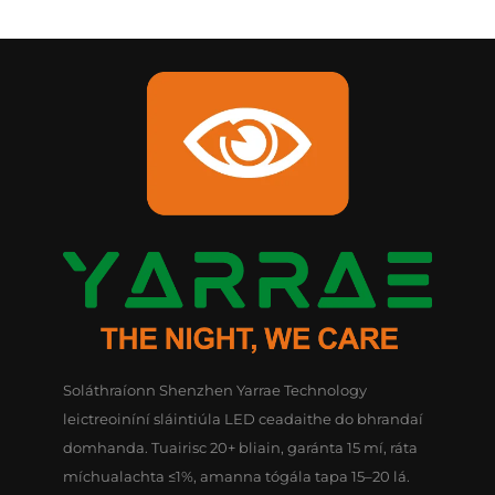
Soláthraíonn Shenzhen Yarrae Technology
leictreoiníní sláintiúla LED ceadaithe do bhrandaí
domhanda. Tuairisc 20+ bliain, garánta 15 mí, ráta
míchualachta ≤1%, amanna tógála tapa 15–20 lá.