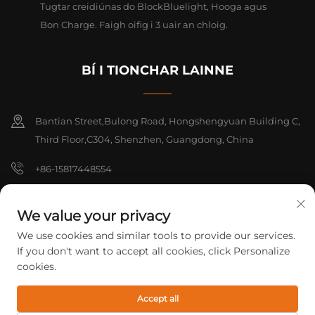
Tugtar creidiúnas do BlockBluelight, Hooga agus
Bon Charge. Faigh oifig i 3 uair an chloig.
BÍ I TIONCHAR LAINNE
Bantian Street,Bulong Road, Hongshengyuan Building C,
Third Floor,C304, Shenzhen, Guangdong, China
+86-15817448554
[email protected]
We value your privacy
We use cookies and similar tools to provide our services.
Cóipcheart © 2026 Shenzhen Yarrae Technology Co., Ltd. Beijing
If you don't want to accept all cookies, click Personalize
Gach ceart ar cosaint.
Beartas Príobháideachta
cookies.
Accept all