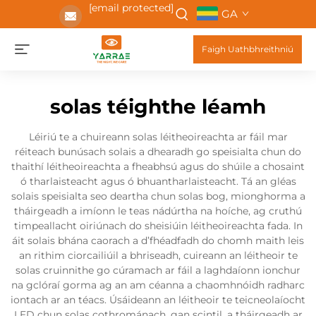
[email protected]
GA
Faigh Uathbhreithniú
solas téighthe léamh
Léiriú te a chuireann solas léitheoireachta ar fáil mar
réiteach bunúsach solais a dhearadh go speisialta chun do
thaithí léitheoireachta a fheabhsú agus do shúile a chosaint
ó tharlaisteacht agus ó bhuantharlaisteacht. Tá an gléas
solais speisialta seo deartha chun solas bog, mionghorma a
tháirgeadh a imíonn le teas nádúrtha na hoíche, ag cruthú
timpeallacht oiriúnach do sheisiúin léitheoireachta fada. In
áit solais bhána caorach a d’fhéadfadh do chomh maith leis
an rithim ciorcailiúil a bhriseadh, cuireann an léitheoir te
solas cruinnithe go cúramach ar fáil a laghdaíonn ionchur
na gclóraí gorma ag an am céanna a chaomhnóidh radharc
iontach ar an téacs. Úsáideann an léitheoir te teicneolaíocht
LED chun solas cothrománach, gan scintil, a tháirgeadh ar