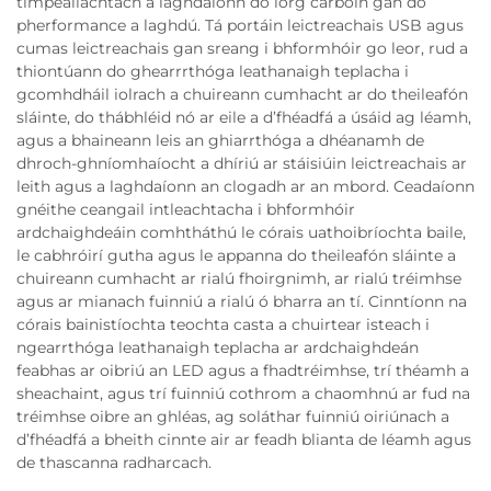
timpeallachtach a laghdaíonn do lorg carboin gan do
pherformance a laghdú. Tá portáin leictreachais USB agus
cumas leictreachais gan sreang i bhformhóir go leor, rud a
thiontúann do ghearrrthóga leathanaigh teplacha i
gcomhdháil iolrach a chuireann cumhacht ar do theileafón
sláinte, do thábhléid nó ar eile a d’fhéadfá a úsáid ag léamh,
agus a bhaineann leis an ghiarrthóga a dhéanamh de
dhroch-ghníomhaíocht a dhíriú ar stáisiúin leictreachais ar
leith agus a laghdaíonn an clogadh ar an mbord. Ceadaíonn
gnéithe ceangail intleachtacha i bhformhóir
ardchaighdeáin comhtháthú le córais uathoibríochta baile,
le cabhróirí gutha agus le appanna do theileafón sláinte a
chuireann cumhacht ar rialú fhoirgnimh, ar rialú tréimhse
agus ar mianach fuinniú a rialú ó bharra an tí. Cinntíonn na
córais bainistíochta teochta casta a chuirtear isteach i
ngearrthóga leathanaigh teplacha ar ardchaighdeán
feabhas ar oibriú an LED agus a fhadtréimhse, trí théamh a
sheachaint, agus trí fuinniú cothrom a chaomhnú ar fud na
tréimhse oibre an ghléas, ag soláthar fuinniú oiriúnach a
d’fhéadfá a bheith cinnte air ar feadh blianta de léamh agus
de thascanna radharcach.