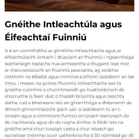
Gnéithe Intleachtúla agus
Éifeachtaí Fuinniú
Is é an comhtháthú ar ghnéithe intleachtacha agus ar
éifeachtúlacht iontach i dtúscairt an fhuinniú i ngearrthóga
leathanaigh teplacha nua-aimseartha a thugann leas mór
ar theicneolaíocht an fhuinniú pearsanta, ag soláthar
cothrom na bfeallai agus inimirce a éilíonn úsáideoirí an lae
inniu. I measc na gcóras fhuinniú intleachtacha seo tá
gnéithe cuimhne a chuimhneoidh go huathoibríoch do
shocruithe is fearr duit ó thaobh bríochta agus teochta
datha, rud a bhaineann leis an ghiarrthóga a dhéanamh de
dhroch-ghníomhaíocht gach uair a úsáideann tú an t-
ionsáin agus a chinntíonn fuinniú oiriúnach leanúnach do
do riachtanais agus do do rogha áirithe. Is féidir leis na
gnéithe ama chun tosaigh casta a chur isteach go
socraítear tréimhsí scoir uathoibríocha ó 30 nóiméad go dtí