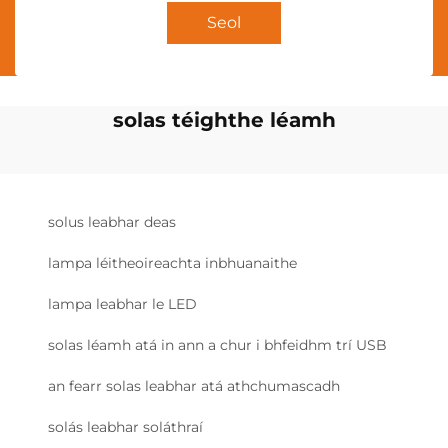
Seol
solas téighthe léamh
solus leabhar deas
lampa léitheoireachta inbhuanaithe
lampa leabhar le LED
solas léamh atá in ann a chur i bhfeidhm trí USB
an fearr solas leabhar atá athchumascadh
solás leabhar soláthraí