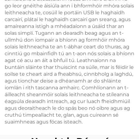
go leor gnéithe áisiúla ann i bhformhóir mhóra solais
leithneacha te, cosúil le portáin USB le haghaidh
carcairí, plátaí le haghaidh carcairí gan sreang, agus
amaíreanna istigh a mhéadaíonn a úsáid thar an
solas simplí. Tugann an dearadh beag agus an t-
ullmhú don iompair a bhíonn ag formhóir mhóra
solais leithneacha te an t-ábhar ceart do thuras, ag
cinntiú go mbainfidh tú an t-aon nós solais a bhíonn
agat cé acu an áit a bhfuil tú. Leathnaíonn na
buntáin sláinte thar thuiscint na súile, mar is féidir le
soilse te cheart aird a fheabhsú, cinnbholg a laghdú,
agus tionchar deise a dhéanamh ar do shláinte
iomlán i rith tascanna amhairc. Comhlíonann an t-
áilleacht sheanmóir solais leithneacha te stíleanna
éagsúla dearadh intreach, ag cur luach fheidhmiúil
agus deoraitheach le do spás beo nó oibre agus ag
cruthú timpeallacht te, glan, agus cuireann sé
suaimhneas agus fócas isteach.