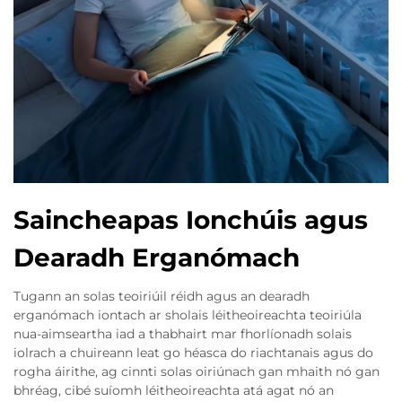
Saincheapas Ionchúis agus
Dearadh Erganómach
Tugann an solas teoiriúil réidh agus an dearadh
erganómach iontach ar sholais léitheoireachta teoiriúla
nua-aimseartha iad a thabhairt mar fhorlíonadh solais
iolrach a chuireann leat go héasca do riachtanais agus do
rogha áirithe, ag cinnti solas oiriúnach gan mhaith nó gan
bhréag, cibé suíomh léitheoireachta atá agat nó an