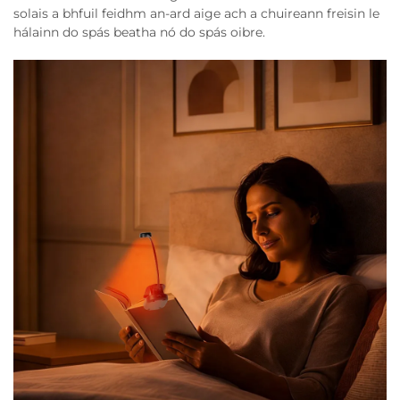
solais a bhfuil feidhm an-ard aige ach a chuireann freisin le
hálainn do spás beatha nó do spás oibre.