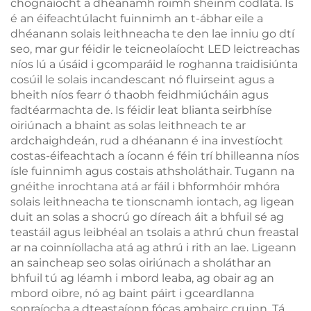
chognaíocht a dhéanamh roimh sheinm codlata. Is
é an éifeachtúlacht fuinnimh an t-ábhar eile a
dhéanann solais leithneacha te den lae inniu go dtí
seo, mar gur féidir le teicneolaíocht LED leictreachas
níos lú a úsáid i gcomparáid le roghanna traidisiúnta
cosúil le solais incandescant nó fluirseint agus a
bheith níos fearr ó thaobh feidhmiúcháin agus
fadtéarmachta de. Is féidir leat blianta seirbhíse
oiriúnach a bhaint as solas leithneach te ar
ardchaighdeán, rud a dhéanann é ina investíocht
costas-éifeachtach a íocann é féin trí bhilleanna níos
ísle fuinnimh agus costais athsholáthair. Tugann na
gnéithe inrochtana atá ar fáil i bhformhóir mhóra
solais leithneacha te tionscnamh iontach, ag ligean
duit an solas a shocrú go díreach áit a bhfuil sé ag
teastáil agus leibhéal an tsolais a athrú chun freastal
ar na coinníollacha atá ag athrú i rith an lae. Ligeann
an saincheap seo solas oiriúnach a sholáthar an
bhfuil tú ag léamh i mbord leaba, ag obair ag an
mbord oibre, nó ag baint páirt i gceardlanna
sonraíocha a dteastaíonn fócas amhairc cruinn. Tá