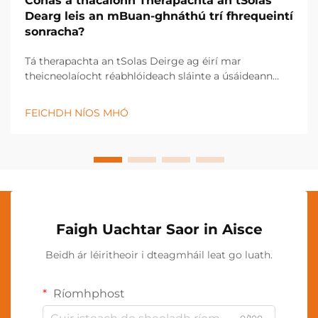
Conas a thacaíonn Therapachta an tSolas
Dearg leis an mBuan-ghnáthú trí fhrequeintí
sonracha?
Tá therapachta an tSolas Deirge ag éirí mar
theicneolaíocht réabhlóideach sláinte a úsáideann
cumhacht thonnta solais sonracha chun leigheas
agus athgheneráil cheallach a phromhiú. Úsáideann
FEICHDH NÍOS MHÓ
an modh cóireála nuálaíochta seo minicíochtaí cruinn
de sholas deirge agus de sholas gar-...
Faigh Uachtar Saor in Aisce
Beidh ár léiritheoir i dteagmháil leat go luath.
Ríomhphost