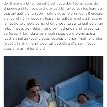
do dhaoine a bhfuil sensitiúlacht acu don tsolas, agus do
dhaoine a bhfuil aois orthu agus a bhfuil solas níos fearr ag
teastáil uathu chun comfhoirne agus feidhmíocht fheiceála
a chaomhnú. I measc na leasanna fadtéarmacha a thagann
le húsáid teicneolaíochta chóir chosanta súl tá laghdú ar an
mboinnseas go mbíonn síndrom radharc ríomhaireachta
ag forbairt, laghdú ar an mboinnseas go mbíonn aoisú
luath na súl ag teacht, agus feabhas ar chomfhoirne iomlán
feiceála i rith gníomhaíochtaí laethúla a d’iarrann fócas
agus aird ar mhionchuid.