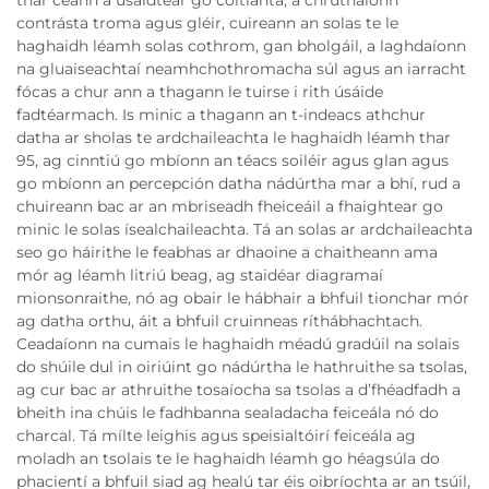
thar ceann a úsáidtear go coitianta, a chruthaíonn
contrásta troma agus gléir, cuireann an solas te le
haghaidh léamh solas cothrom, gan bholgáil, a laghdaíonn
na gluaiseachtaí neamhchothromacha súl agus an iarracht
fócas a chur ann a thagann le tuirse i rith úsáide
fadtéarmach. Is minic a thagann an t-indeacs athchur
datha ar sholas te ardchaileachta le haghaidh léamh thar
95, ag cinntiú go mbíonn an téacs soiléir agus glan agus
go mbíonn an percepción datha nádúrtha mar a bhí, rud a
chuireann bac ar an mbriseadh fheiceáil a fhaightear go
minic le solas ísealchaileachta. Tá an solas ar ardchaileachta
seo go háirithe le feabhas ar dhaoine a chaitheann ama
mór ag léamh litriú beag, ag staidéar diagramaí
mionsonraithe, nó ag obair le hábhair a bhfuil tionchar mór
ag datha orthu, áit a bhfuil cruinneas ríthábhachtach.
Ceadaíonn na cumais le haghaidh méadú gradúil na solais
do shúile dul in oiriúint go nádúrtha le hathruithe sa tsolas,
ag cur bac ar athruithe tosaíocha sa tsolas a d’fhéadfadh a
bheith ina chúis le fadhbanna sealadacha feiceála nó do
charcal. Tá mílte leighis agus speisialtóirí feiceála ag
moladh an tsolais te le haghaidh léamh go héagsúla do
phacientí a bhfuil siad ag healú tar éis oibríochta ar an tsúil,