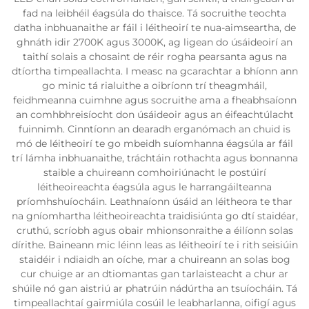
fad na leibhéil éagsúla do thaisce. Tá socruithe teochta
datha inbhuanaithe ar fáil i léitheoirí te nua-aimseartha, de
ghnáth idir 2700K agus 3000K, ag ligean do úsáideoirí an
taithí solais a chosaint de réir rogha pearsanta agus na
dtíortha timpeallachta. I measc na gcarachtar a bhíonn ann
go minic tá rialuithe a oibríonn trí theagmháil,
feidhmeanna cuimhne agus socruithe ama a fheabhsaíonn
an comhbhreisíocht don úsáideoir agus an éifeachtúlacht
fuinnimh. Cinntíonn an dearadh erganómach an chuid is
mó de léitheoirí te go mbeidh suíomhanna éagsúla ar fáil
trí lámha inbhuanaithe, tráchtáin rothachta agus bonnanna
staible a chuireann comhoiriúnacht le postúirí
léitheoireachta éagsúla agus le harrangáilteanna
príomhshuíocháin. Leathnaíonn úsáid an léitheora te thar
na gníomhartha léitheoireachta traidisiúnta go dtí staidéar,
cruthú, scríobh agus obair mhionsonraithe a éilíonn solas
dírithe. Baineann mic léinn leas as léitheoirí te i rith seisiúin
staidéir i ndiaidh an oíche, mar a chuireann an solas bog
cur chuige ar an dtiomantas gan tarlaisteacht a chur ar
shúile nó gan aistriú ar phatrúin nádúrtha an tsuíocháin. Tá
timpeallachtaí gairmiúla cosúil le leabharlanna, oifigí agus