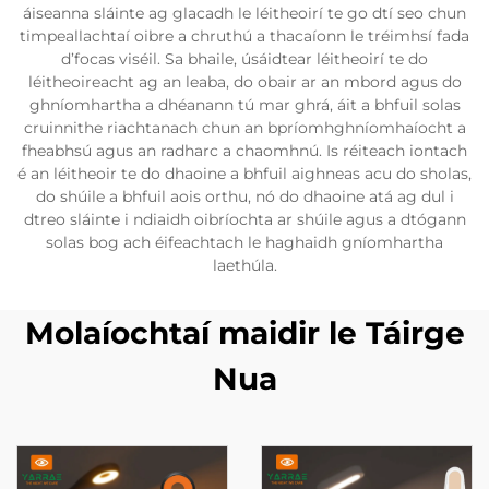
áiseanna sláinte ag glacadh le léitheoirí te go dtí seo chun
timpeallachtaí oibre a chruthú a thacaíonn le tréimhsí fada
d’focas viséil. Sa bhaile, úsáidtear léitheoirí te do
léitheoireacht ag an leaba, do obair ar an mbord agus do
ghníomhartha a dhéanann tú mar ghrá, áit a bhfuil solas
cruinnithe riachtanach chun an bpríomhghníomhaíocht a
fheabhsú agus an radharc a chaomhnú. Is réiteach iontach
é an léitheoir te do dhaoine a bhfuil aighneas acu do sholas,
do shúile a bhfuil aois orthu, nó do dhaoine atá ag dul i
dtreo sláinte i ndiaidh oibríochta ar shúile agus a dtógann
solas bog ach éifeachtach le haghaidh gníomhartha
laethúla.
Molaíochtaí maidir le Táirge
Nua