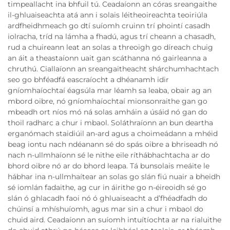
timpeallacht ina bhfuil tú. Ceadaíonn an córas sreangaithe
il-ghluaiseachta atá ann i solais léitheoireachta teoiriúla
ardfheidhmeach go dtí suíomh cruinn trí phointí casadh
iolracha, tríd na lámha a fhadú, agus trí cheann a chasadh,
rud a chuireann leat an solas a threoigh go díreach chuig
an áit a theastaíonn uait gan scáthanna nó gairleanna a
chruthú. Ciallaíonn an sreangaitheacht shárchumhachtach
seo go bhféadfá eascraíocht a dhéanamh idir
gníomhaíochtaí éagsúla mar léamh sa leaba, obair ag an
mbord oibre, nó gníomhaíochtaí mionsonraithe gan go
mbeadh ort níos mó ná solas amháin a úsáid nó gan do
thoil radharc a chur i mbaol. Soláthraíonn an bun deartha
erganómach staidiúil an-ard agus a choimeádann a mhéid
beag iontu nach ndéanann sé do spás oibre a bhriseadh nó
nach n-ullmhaíonn sé le nithe eile ríthábhachtacha ar do
bhord oibre nó ar do bhord leapa. Tá bunsolais meáite le
hábhar ina n-ullmhaítear an solas go slán fiú nuair a bheidh
sé iomlán fadaithe, ag cur in áirithe go n-éireoidh sé go
slán ó ghlacadh faoi nó ó ghluaiseacht a d’fhéadfadh do
chúinsí a mhíshuíomh, agus mar sin a chur i mbaol do
chuid aird. Ceadaíonn an suíomh intuítíochta ar na rialuithe