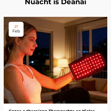
Nuacht is Déanaí
27
Feb