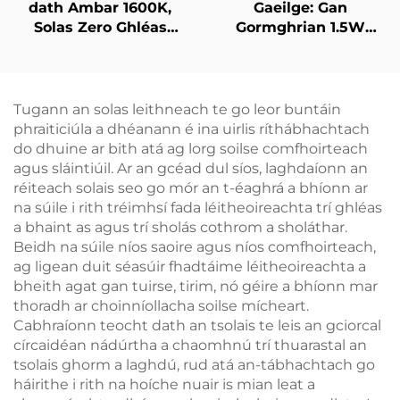
dath Ambar 1600K,
Gaeilge: Gan
Solas Zero Ghléas
Gormghrian 1.5W
Gorm, Solas Leabhar
120lm Led Leabhar
LED le Corp Eile
Solas 625~630 nm
Dhubh
660/670 nm Dearg
Dath 3 Leibhéal Is
Tugann an solas leithneach te go leor buntáin
Soilse Soirleac Black
phraiticiúla a dhéanann é ina uirlis ríthábhachtach
do dhuine ar bith atá ag lorg soilse comfhoirteach
agus sláintiúil. Ar an gcéad dul síos, laghdaíonn an
réiteach solais seo go mór an t-éaghrá a bhíonn ar
na súile i rith tréimhsí fada léitheoireachta trí ghléas
a bhaint as agus trí sholás cothrom a sholáthar.
Beidh na súile níos saoire agus níos comfhoirteach,
ag ligean duit séasúir fhadtáime léitheoireachta a
bheith agat gan tuirse, tirim, nó géire a bhíonn mar
thoradh ar choinníollacha soilse mícheart.
Cabhraíonn teocht dath an tsolais te leis an gciorcal
círcaidéan nádúrtha a chaomhnú trí thuarastal an
tsolais ghorm a laghdú, rud atá an-tábhachtach go
háirithe i rith na hoíche nuair is mian leat a