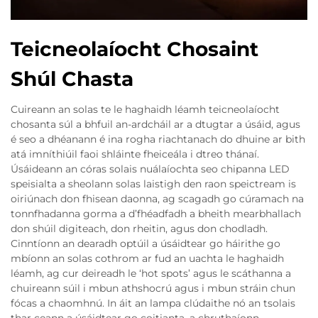
Teicneolaíocht Chosaint
Shúl Chasta
Cuireann an solas te le haghaidh léamh teicneolaíocht
chosanta súl a bhfuil an-ardcháil ar a dtugtar a úsáid, agus
é seo a dhéanann é ina rogha riachtanach do dhuine ar bith
atá imníthiúil faoi shláinte fheiceála i dtreo thánaí.
Úsáideann an córas solais nuálaíochta seo chipanna LED
speisialta a sheolann solas laistigh den raon speictream is
oiriúnach don fhisean daonna, ag scagadh go cúramach na
tonnfhadanna gorma a d’fhéadfadh a bheith mearbhallach
don shúil digiteach, don rheitin, agus don chodladh.
Cinntíonn an dearadh optúil a úsáidtear go háirithe go
mbíonn an solas cothrom ar fud an uachta le haghaidh
léamh, ag cur deireadh le ‘hot spots’ agus le scáthanna a
chuireann súil i mbun athshocrú agus i mbun stráin chun
fócas a chaomhnú. In áit an lampa clúdaithe nó an tsolais