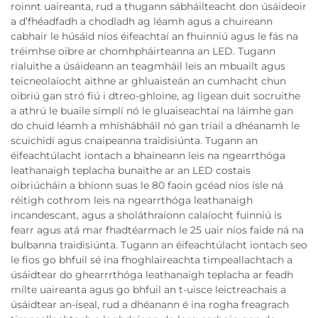
roinnt uaireanta, rud a thugann sábháilteacht don úsáideoir
a d’fhéadfadh a chodladh ag léamh agus a chuireann
cabhair le húsáid níos éifeachtaí an fhuinniú agus le fás na
tréimhse oibre ar chomhpháirteanna an LED. Tugann
rialuithe a úsáideann an teagmháil leis an mbuailt agus
teicneolaíocht aithne ar ghluaisteán an cumhacht chun
oibriú gan stró fiú i dtreo-ghloine, ag ligean duit socruithe
a athrú le buaile simplí nó le gluaiseachtaí na láimhe gan
do chuid léamh a mhíshábháil nó gan triail a dhéanamh le
scuichidí agus cnaipeanna traidisiúnta. Tugann an
éifeachtúlacht iontach a bhaineann leis na ngearrthóga
leathanaigh teplacha bunaithe ar an LED costais
oibriúcháin a bhíonn suas le 80 faoin gcéad níos ísle ná
réitigh cothrom leis na ngearrthóga leathanaigh
incandescant, agus a sholáthraíonn calaíocht fuinniú is
fearr agus atá mar fhadtéarmach le 25 uair níos faide ná na
bulbanna traidisiúnta. Tugann an éifeachtúlacht iontach seo
le fios go bhfuil sé ina fhoghlaireachta timpeallachtach a
úsáidtear do ghearrrthóga leathanaigh teplacha ar feadh
mílte uaireanta agus go bhfuil an t-uisce leictreachais a
úsáidtear an-íseal, rud a dhéanann é ina rogha freagrach