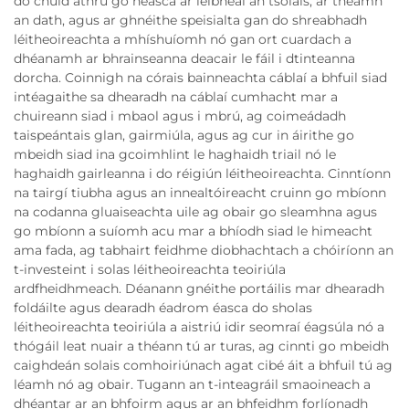
do chuid athrú go héasca ar leibhéal an tsolais, ar théamh
an dath, agus ar ghnéithe speisialta gan do shreabhadh
léitheoireachta a mhíshuíomh nó gan ort cuardach a
dhéanamh ar bhrainseanna deacair le fáil i dtinteanna
dorcha. Coinnigh na córais bainneachta cáblaí a bhfuil siad
intéagaithe sa dhearadh na cáblaí cumhacht mar a
chuireann siad i mbaol agus i mbrú, ag coimeádadh
taispeántais glan, gairmiúla, agus ag cur in áirithe go
mbeidh siad ina gcoimhlint le haghaidh triail nó le
haghaidh gairleanna i do réigiún léitheoireachta. Cinntíonn
na tairgí tiubha agus an innealtóireacht cruinn go mbíonn
na codanna gluaiseachta uile ag obair go sleamhna agus
go mbíonn a suíomh acu mar a bhíodh siad le himeacht
ama fada, ag tabhairt feidhme diobhachtach a chóiríonn an
t-investeint i solas léitheoireachta teoiriúla
ardfheidhmeach. Déanann gnéithe portáilis mar dhearadh
foldáilte agus dearadh éadrom éasca do sholas
léitheoireachta teoiriúla a aistriú idir seomraí éagsúla nó a
thógáil leat nuair a théann tú ar turas, ag cinnti go mbeidh
caighdeán solais comhoiriúnach agat cibé áit a bhfuil tú ag
léamh nó ag obair. Tugann an t-inteagráil smaoineach a
dhéantar ar an bhfoirm agus ar an bhfeidhm forlíonadh