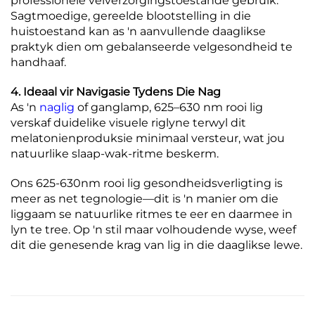
professionele velverzorgingstoestande gebruik.
Sagtmoedige, gereelde blootstelling in die
huistoestand kan as 'n aanvullende daaglikse
praktyk dien om gebalanseerde velgesondheid te
handhaaf.
4. Ideaal vir Navigasie Tydens Die Nag
As 'n
naglig
of ganglamp, 625–630 nm rooi lig
verskaf duidelike visuele riglyne terwyl dit
melatonienproduksie minimaal versteur, wat jou
natuurlike slaap-wak-ritme beskerm.
Ons 625-630nm rooi lig gesondheidsverligting is
meer as net tegnologie—dit is 'n manier om die
liggaam se natuurlike ritmes te eer en daarmee in
lyn te tree. Op 'n stil maar volhoudende wyse, weef
dit die genesende krag van lig in die daaglikse lewe.