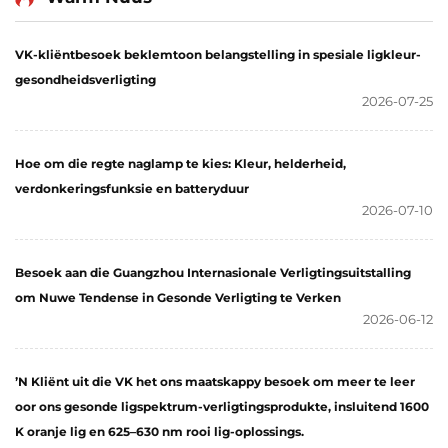
Draadloos Gebruik
VK-kliëntbesoek beklemtoon belangstelling in spesiale ligkleur-
gesondheidsverligting
2026-07-25
Hoe om die regte naglamp te kies: Kleur, helderheid,
verdonkeringsfunksie en batteryduur
2026-07-10
Besoek aan die Guangzhou Internasionale Verligtingsuitstalling
om Nuwe Tendense in Gesonde Verligting te Verken
2026-06-12
ʼN Kliënt uit die VK het ons maatskappy besoek om meer te leer
oor ons gesonde ligspektrum-verligtingsprodukte, insluitend 1600
K oranje lig en 625–630 nm rooi lig-oplossings.