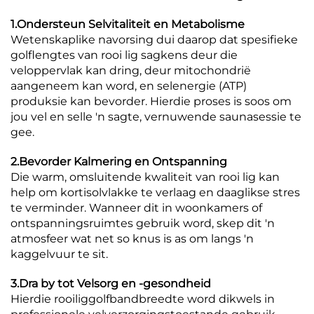
1.Ondersteun Selvitaliteit en Metabolisme
Wetenskaplike navorsing dui daarop dat spesifieke
golflengtes van rooi lig sagkens deur die
veloppervlak kan dring, deur mitochondrië
aangeneem kan word, en selenergie (ATP)
produksie kan bevorder. Hierdie proses is soos om
jou vel en selle 'n sagte, vernuwende saunasessie te
gee.
2.Bevorder Kalmering en Ontspanning
Die warm, omsluitende kwaliteit van rooi lig kan
help om kortisolvlakke te verlaag en daaglikse stres
te verminder. Wanneer dit in woonkamers of
ontspanningsruimtes gebruik word, skep dit 'n
atmosfeer wat net so knus is as om langs 'n
kaggelvuur te sit.
3.Dra by tot Velsorg en -gesondheid
Hierdie rooiliggolfbandbreedte word dikwels in