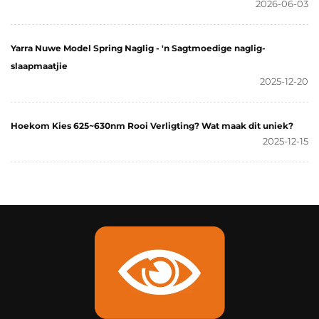
2026-06-03
Yarra Nuwe Model Spring Naglig - 'n Sagtmoedige naglig-
slaapmaatjie
2025-12-20
Hoekom Kies 625~630nm Rooi Verligting? Wat maak dit uniek?
2025-12-15