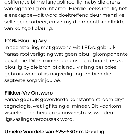
golflengte binne langgolf rooi lig, naby die grens
van sigbare lig en infrarooi. Hierdie reeks rooi lig het
eienskappe—dit word doeltreffend deur menslike
selle geabsorbeer, en vermy die moontlike effekte
van kortgolf blou lig.
100% Blou Lig-Vry
In teenstelling met gewone wit LED's, gebruik
Yarrae rooi verligting wat geen blou ligkomponente
bevat nie. Dit elimineer potensiële retina-stress van
blou lig by die bron, of dit nou vir lang periodes
gebruik word of as nagverligting, en bied die
sagteste sorg vir jou oë.
Flikker-Vry Ontwerp
Yarrae gebruik gevorderde konstante-stroom dryf
tegnologie, wat ligflitsing elimineer. Dit voorkom
visuele moegheid en senuweestress wat deur
ligsvaaiings veroorsaak word.
Unieke Voordele van 625~630nm Rooi Lig