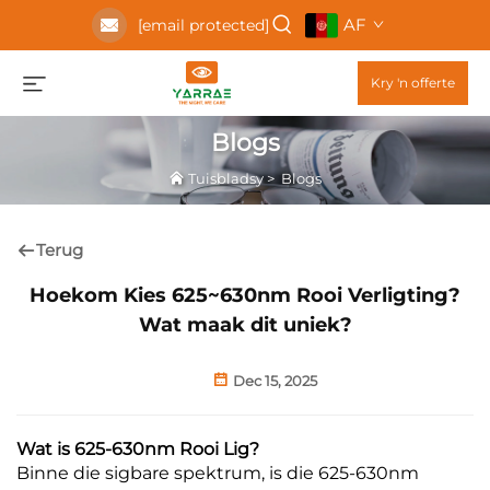
AF
[email protected]
Kry 'n offerte
Blogs
Tuisbladsy
>
Blogs
Terug
Hoekom Kies 625~630nm Rooi Verligting?
Wat maak dit uniek?
Dec 15, 2025
Wat is 625-630nm Rooi Lig?
Binne die sigbare spektrum, is die 625-630nm