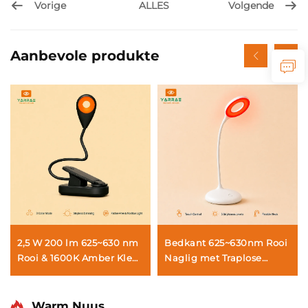
Vorige
Volgende
ALLES
Aanbevole produkte
2,5 W 200 lm 625~630 nm
Bedkant 625~630nm Rooi
Rooi & 1600K Amber Kleur
Naglig met Traplose
Swart Liggaam
Verdowing en
Draagbare Clip-op LED
Helderheidsgeheue USB-
Boeklig
C Herlaaibaar 18 Ure
Warm Nuus