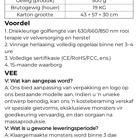
Gewig (produk)
500 g
Brutogewig (houer)
19 KG
Karton grootte
43 × 57 × 30 cm
Voordel
1. Driekleurige golflengte van 630/660/850 nm rooi
terapie vir velversorging en herstel
2. Vinnige herlaaiing; volledig opgelaai binne net 3–4
ure
3. Volledige sertifikasie (CE/RoHS/FCC, ens.)
4. 15-maande waarborg
VEE
V: Wat kan aangepas word?
A: Ons bied aanpassing van verpakking en logo op
ons bestaande modelle aan. Indien u 'n unieke
ontwerp benodig, kan ons 'n kosteberaming verskaf
vir spesiale gietvorms, eksklusiewe monsters vir
goedkeuring vervaardig, en dan oorgaan na
massaproduksie.
V: Wat is u gewone leweringsperiode?
A: Klaargemaakte monsters word binne 3 dae