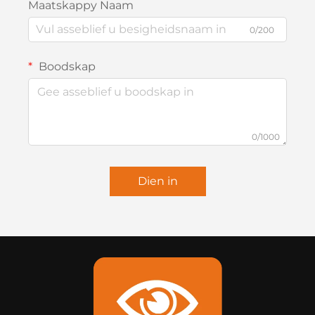
Maatskappy Naam
0/200
Boodskap
0/1000
Dien in