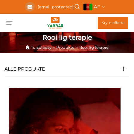
AF
[email protected]
Kry 'n offerte
Rooi lig terapie
Tuisbladsy
>
Produkte
>
Rooi lig terapie
ALLE PRODUKTE