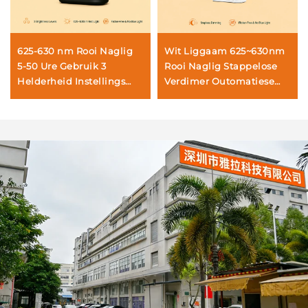
625-630 nm Rooi Naglig
Wit Liggaam 625~630nm
5-50 Ure Gebruik 3
Rooi Naglig Stappelose
Helderheid Instellings
Verdimer Outomatiese
Swart Liggaam Vinnige 1-
Helderkheid Geheue
Uur USB Herlaai
800mAh Battery 60U
Loop Tyd 1-Uur Vinnige
Laai