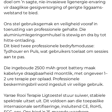
doel om ’n sagte, nie-invasiewe ligenergie-ervaring
vir daaglikse gesigversorging of gerigte liggaams-
welstand te bied.
Ons stel gebruiksgemak en veiligheid vooraf in
toerusting van professionele gehalte. Die
aluminiumlegeringomhulsel is stewig en dra by tot
hitte-ontlading.
Dit bied twee professionele bedryfsmodusse:
Tydhouer en Puls, wat gebruikers toelaat om sessies
aan te pas.
Die ingeboude 2500 mAh groot battery maak
kabelvrye draagbaarheid moontlik, met ongeveer 1–
2 ure terapie per oplaad. Professionele
beskermingsbril word ingesluit vir veilige gebruik.
Yarrae Rooi Terapie Ligtoestel stuur suiwer, stabiele
spektrale uitset uit. Dit voldoen aan die toepaslike
internasionale sertifiseringe, insluitend CE, RoHS,
FCC, ens. Ons bied 'n 15-maande waarborg.