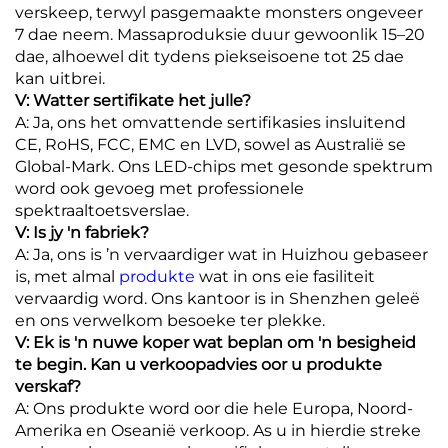
verskeep, terwyl pasgemaakte monsters ongeveer
7 dae neem. Massaproduksie duur gewoonlik 15–20
dae, alhoewel dit tydens piekseisoene tot 25 dae
kan uitbrei.
V: Watter sertifikate het julle?
A: Ja, ons het omvattende sertifikasies insluitend
CE, RoHS, FCC, EMC en LVD, sowel as Australië se
Global-Mark. Ons LED-chips met gesonde spektrum
word ook gevoeg met professionele
spektraaltoetsverslae.
V: Is jy 'n fabriek?
A: Ja, ons is ’n vervaardiger wat in Huizhou gebaseer
is, met almal
produkte
wat in ons eie fasiliteit
vervaardig word. Ons kantoor is in Shenzhen geleë
en ons verwelkom besoeke ter plekke.
V: Ek is 'n nuwe koper wat beplan om 'n besigheid
te begin. Kan u verkoopadvies oor u produkte
verskaf?
A: Ons produkte word oor die hele Europa, Noord-
Amerika en Oseanië verkoop. As u in hierdie streke