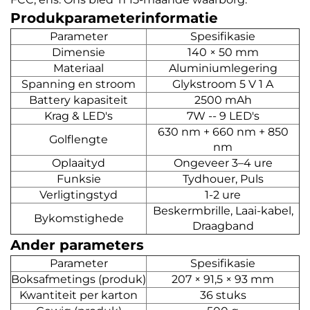
Produkparameterinformatie
Parameter
Spesifikasie
Dimensie
140 × 50 mm
Materiaal
Aluminiumlegering
Spanning en stroom
Glykstroom 5 V 1 A
Battery kapasiteit
2500 mAh
Krag & LED's
7W -- 9 LED's
630 nm + 660 nm + 850
Golflengte
nm
Oplaaityd
Ongeveer 3–4 ure
Funksie
Tydhouer, Puls
Verligtingstyd
1-2 ure
Beskermbrille, Laai-kabel,
Bykomstighede
Draagband
Ander parameters
Parameter
Spesifikasie
Boksafmetings (produk)
207 × 91,5 × 93 mm
Kwantiteit per karton
36 stuks