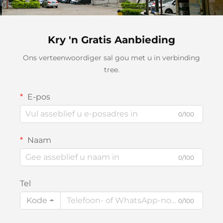
Kry 'n Gratis Aanbieding
Ons verteenwoordiger sal gou met u in verbinding
tree.
E-pos
0/100
Naam
0/100
Tel
Kode
0/100