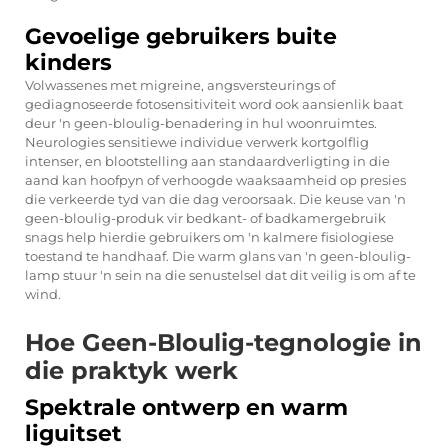
Gevoelige gebruikers buite
kinders
Volwassenes met migreine, angsversteurings of
gediagnoseerde fotosensitiviteit word ook aansienlik baat
deur 'n geen-bloulig-benadering in hul woonruimtes.
Neurologies sensitiewe individue verwerk kortgolflig
intenser, en blootstelling aan standaardverligting in die
aand kan hoofpyn of verhoogde waaksaamheid op presies
die verkeerde tyd van die dag veroorsaak. Die keuse van 'n
geen-bloulig-produk vir bedkant- of badkamergebruik
snags help hierdie gebruikers om 'n kalmere fisiologiese
toestand te handhaaf. Die warm glans van 'n geen-bloulig-
lamp stuur 'n sein na die senustelsel dat dit veilig is om af te
wind.
Hoe Geen-Bloulig-tegnologie in
die praktyk werk
Spektrale ontwerp en warm
liguitset