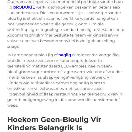
Ouers en versorgers vra toenemend of produkte sonder blou
lig
pRODUKTE
werklik jong oë kan beskerm en beter slaap
kan ondersteun. Die kort antwoord is ja — ontwerpe sonder
blou lig is effektief, maar hul werklike waarde hang af van
hoe, wanneer en waar hulle gebruik word. Om die
wetenskap agter tegnologie sonder blou lig te verstaan, help
koopmans om slimmer besluite te neem vir kinders en vir
volwassenes wat besonder sensitief is vir ligblootstelling
snags.
'n Lamp sonder blou lig of
naglig
elimineer die kortgolflig
wat die meeste versteur melatonienproduksie. In
teenstelling met standaard LED-lampies, gee 'n geen-
blouligbron sagte amber- of sagte warm-wit tone af wat die
menslike brein as 'slaap-veilige' verligting verwerk. Vir
kinders wie se sirkadiese rytmes nog besig is om te
ontwikkel, en vir volwassenes met toestande soos
liggevoeligheid of slaapversteurings, kan die gebruik van 'n
geen-blouligomgewing in die aand werklik transformatief
wees.
Hoekom Geen-Bloulig Vir
Kinders Belangrik Is