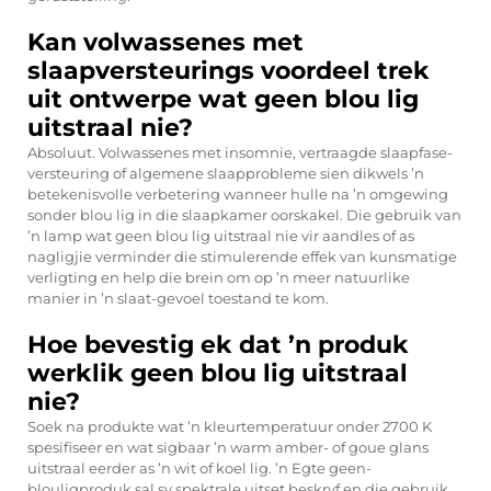
Kan volwassenes met
slaapversteurings voordeel trek
uit ontwerpe wat geen blou lig
uitstraal nie?
Absoluut. Volwassenes met insomnie, vertraagde slaapfase-
versteuring of algemene slaapprobleme sien dikwels ’n
betekenisvolle verbetering wanneer hulle na ’n omgewing
sonder blou lig in die slaapkamer oorskakel. Die gebruik van
’n lamp wat geen blou lig uitstraal nie vir aandles of as
nagligjie verminder die stimulerende effek van kunsmatige
verligting en help die brein om op ’n meer natuurlike
manier in ’n slaat-gevoel toestand te kom.
Hoe bevestig ek dat ’n produk
werklik geen blou lig uitstraal
nie?
Soek na produkte wat ’n kleurtemperatuur onder 2700 K
spesifiseer en wat sigbaar ’n warm amber- of goue glans
uitstraal eerder as ’n wit of koel lig. ’n Egte geen-
blouligproduk sal sy spektrale uitset beskryf en die gebruik