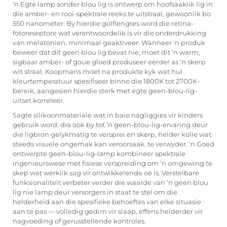
‘n Egte lamp sonder blou lig is ontwerp om hoofsaaklik lig in
die amber- en rooi-spektrale reeks te uitstraal, gewoonlik bo
550 nanometer. By hierdie golflengtes word die retina-
fotoreseptore wat verantwoordelik is vir die onderdrukking
van melatonien, minimaal geaktiveer. Wanneer ‘n produk
beweer dat dit geen blou lig bevat nie, moet dit ‘n warm,
sigbaar amber- of goue gloed produseer eerder as ‘n skerp
wit straal. Koopmans moet na produkte kyk wat hul
kleurtemperatuur spesifiseer binne die 1800K tot 2700K-
bereik, aangesien hierdie sterk met egte geen-blou-lig-
uitset korreleer.
Sagte silikoonmateriale wat in baie nagliggies vir kinders
gebruik word, dra ook by tot ‘n geen-blou-lig-ervaring deur
die ligbron gelykmatig te versprei en skerp, helder kolle wat
steeds visuele ongemak kan veroorsaak, te verwyder. ‘n Goed
ontwerpte geen-blou-lig-lamp kombineer spektrale
ingenieurswese met fisiese verspreiding om ‘n omgewing te
skep wat werklik sag vir ontwikkelende oë is. Verstelbare
funksionaliteit verbeter verder die waarde van ‘n
geen blou
lig nie
lamp deur versorgers in staat te stel om die
helderheid aan die spesifieke behoeftes van elke situasie
aan te pas — volledig gedim vir slaap, effens helderder vir
nagvoeding of gerusstellende kontroles.