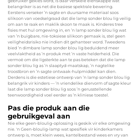
gebruiker gekies word, is daar verskeie eienskappe wat
belangriker is as net die basiese spektrale bewering.
Eerstens verseker ’n sagte en duursame materiaal soos
silikoon van voedselgraad dat die lamp sonder blou lig veilig
om aan te raak en maklik skoon te maak is. Kinderes tree
fisies met hul omgewing in, en ’n lamp sonder blou lig wat
van ’n buigbare, nie-toksiese silikoon gemaak is, stel geen
veiligheidsrisiko nie indien dit gehanteer word. Tweedens
bied ’n dimbare lamp sonder blou lig beduidend meer
veelvlaktheid as ’n produk met ’n vaste helderheid. Die
vermoë om die ligsterkte aan te pas beteken dat die lamp
sonder blou lig as ’n slaaptyd-maatskap, ’n nagtelike
troostbron en ’n sagte ontwaak-hulpmiddel kan dien.
Derdens is die estetiese ontwerp van ’n lamp sonder blou lig
belangrik vir kinders — ’n vriendelike diervorm of sagte kleur
laat die lamp sonder blou lig soos ’n gerusstellende
teenwoordigheid voel eerder as ’n kliniese toestel.
Pas die produk aan die
gebruikgeval aan
Nie elke geen-bloulig-oplossing is geskik vir elke omgewing
nie. 'n Geen-bloulig-lamp wat spesifiek vir kinderkamers
ontwerp is, moet klein wees, kantelbestand wees en vry van