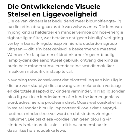
Die Ontwikkelende Visuele
Stelsel en Liggevoeligheid
Die oë van kinders laat beduidend meer blougolflengte-lig
na die retina deurgaan as dié van volwassenes. Die lens van
’n jong kind is helderder en minder vermoë om hoë-energie
sigbare lig te filter, wat beteken dat ‘geen bloulig’-verligting
ver by ’n bemarkingskonsep vir hierdie ouderdomsgroep
uitgaan — dit is ’n betekenisvolle beskermende maatreël.
Wanneer ’n slaapkamer of kinderkamer ’n geen-bloulig-
lamp tydens die aandritueel gebruik, ontvang die kind se
brein baie minder stimulerende seine, wat dit makliker
maak om natuurlik in slaap te val.
Navorsing toon konsekwent dat blootstelling aan blou lig in
die ure voor slaaptyd die aanvang van melatonien vertraag
en die totale slaaptyd by kinders verminder. ’n Naglig sonder
blou lig wat in ’n kinderkamer of ’n kind se kamer geplaas
word, adres hierdie probleem direk. Ouers wat oorskakel na
’n stelsel sonder blou lig, rapporteer dikwels dat slaaptyd-
routines minder stressvol word en dat kinders vinniger
insluimer. Die praktiese voordeel van geen blou lig vir
kinders is nie teoreties nie — dit is waarneembaar in
daaglikse huishoudelike lewe.