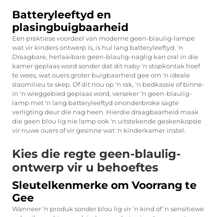
Batteryleeftyd en
plasingbuigbaarheid
Een praktiese voordeel van moderne geen-blaulig-lampe
wat vir kinders ontwerp is, is hul lang batteryleeftyd. 'n
Draagbare, herlaaibare geen-blaulig-naglig kan oral in die
kamer geplaas word sonder dat dit naby 'n stopkontak hoef
te wees, wat ouers groter buigbaarheid gee om 'n ideale
slaomilieu te skep. Of dit nou op 'n rak, 'n bedkassie of binne-
in 'n wieggebied geplaas word, verseker 'n geen-blaulig-
lamp met 'n lang batteryleeftyd ononderbroke sagte
verligting deur die nag heen. Hierdie draagbaarheid maak
die
geen blou lig nie
lamp ook 'n uitstekende geskenkopsie
vir nuwe ouers of vir gesinne wat 'n kinderkamer instel.
Kies die regte geen-blaulig-
ontwerp vir u behoeftes
Sleutelkenmerke om Voorrang te
Gee
Wanneer ’n produk sonder blou lig vir ’n kind of ’n sensitiewe