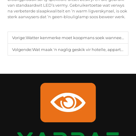
van standaardwit LED’s vermy. Gebruikertoetse wat verwys
na verbeterde slaapkwaliteit en ’n warm ligverskynsel, is ook
sterk aanwysers dat ’n geen-blouliglamp soos beweer werk.
Vorige:
Watter kenmerke moet koopmans soek wanneer hulle nagliggies in groot hoeveelhede aankoop?
Volgende:
Wat maak 'n naglig geskik vir hotelle, appartemente en kommersiële gebruik?