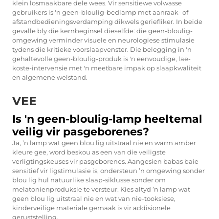
klein losmaakbare dele wees. Vir sensitiewe volwasse
gebruikers is 'n geen-bloulig-bedlamp met aanraak- of
afstandbedieningsverdamping dikwels geriefliker. In beide
gevalle bly die kernbeginsel dieselfde: die geen-bloulig-
omgewing verminder visuele en neurologiese stimulasie
tydens die kritieke voorslaapvenster. Die belegging in 'n
gehaltevolle geen-bloulig-produk is 'n eenvoudige, lae-
koste-intervensie met 'n meetbare impak op slaapkwaliteit
en algemene welstand.
VEE
Is 'n geen-bloulig-lamp heeltemal
veilig vir pasgeborenes?
Ja, ’n lamp wat geen blou lig uitstraal nie en warm amber
kleure gee, word beskou as een van die veiligste
verligtingskeuses vir pasgeborenes. Aangesien babas baie
sensitief vir ligstimulasie is, ondersteun ’n omgewing sonder
blou lig hul natuurlike slaap-siklusse sonder om
melatonienproduksie te versteur. Kies altyd ’n lamp wat
geen blou lig uitstraal nie en wat van nie-tooksiese,
kinderveilige materiale gemaak is vir addisionele
geruststelling.