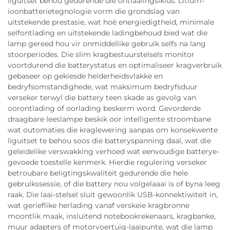
liguitset behou gedurende die ontlaaiingsiklus. Litium-
ioonbatterietegnologie vorm die grondslag van
uitstekende prestasie, wat hoë energiedigtheid, minimale
selfontlading en uitstekende ladingbehoud bied wat die
lamp gereed hou vir onmiddellike gebruik selfs na lang
stoorperiodes. Die slim kragbestuurstelsels monitor
voortdurend die batterystatus en optimaliseer kragverbruik
gebaseer op gekiesde helderheidsvlakke en
bedryfsomstandighede, wat maksimum bedryfsduur
verseker terwyl die battery teen skade as gevolg van
oorontlading of oorlading beskerm word. Gevorderde
draagbare leeslampe beskik oor intelligente stroombane
wat outomaties die kraglewering aanpas om konsekwente
liguitset te behou soos die batteryspanning daal, wat die
geleidelike verswakking verhoed wat eenvoudige batterye-
gevoede toestelle kenmerk. Hierdie regulering verseker
betroubare beligtingskwaliteit gedurende die hele
gebruikssessie, of die battery nou volgelaaai is of byna leeg
raak. Die laai-stelsel sluit gewoonlik USB-konnektiwiteit in,
wat gerieflike herlading vanaf verskeie kragbronne
moontlik maak, insluitend notebookrekenaars, kragbanke,
muur adapters of motorvoertuig-laaipunte, wat die lamp