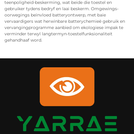
teenpoligheid-beskerming, wat beide die toestel en
gebruiker tydens bedryf en laai beskerm. Omgewings-
oorwegings beïnvloed batteryontwerp, met baie
vervaardigers wat herwinbare batterychemieë gebruik en
vervangingprogramme aanbied om ekologiese impak te
verminder terwyl langtermyn-toestelfunksionaliteit
gehandhaaf word.