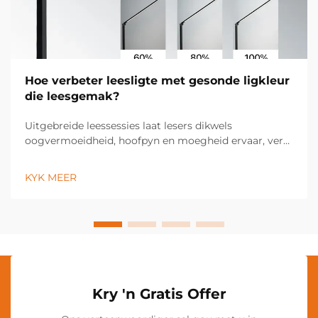
Hoe verbeter leesligte met gesonde ligkleur
die leesgemak?
Uitgebreide leessessies laat lesers dikwels
oogvermoeidheid, hoofpyn en moegheid ervaar, veral
wanneer hulle onder ongeskikte
beligtingsomstandighede lees. Die kwaliteit van die
KYK MEER
lig het 'n beduidende impak op visuele gemak, begrip
en die algehele leeservaring...
Kry 'n Gratis Offer