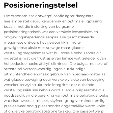
Posisioneringstelsel
Die ergonomiese ontwerpfilosofie agter draagbare
leeslampe stel gebruikersgemak en optimale ligplasing
boaan, met die insluiting van buigsame
posisioneringstelsels wat aan verskeie leesposisies en
omgewingsbeperkings aanpas. Die gesofistikeerde
meganiese ontwerp het gewoonlik 'n multi-
gewrigkonstruksie met stewige maar gladde
verstellingmeganismes wat hul posisie behou sodra dit
ingestel is, wat die frustrasie van lampe wat geleidelik van
hul bedoelde hoeke afdryf, elimineer. Die buigsame nek- of
armstelsel verteenwoordig ingenieurskundige
uitmuntendheid en maak gebruik van hoëgraad-materiaal
wat gladde beweging deur verskeie vlakke van beweging
verseker terwyl strukturele integriteit oor duisende
verstellingssiklusse behou word. Hierdie buigsaamheid is
noodsaaklik vir die bereiking van optimale beligtingshoeke
wat skaduwees elimineer, skyfverligting verminder en lig
presies waar nodig plaas sonder ongemaklike warm kolle
of ongelyke beligtingspatrone te skep. Die basisontwerp