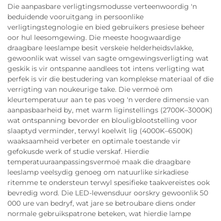
Die aanpasbare verligtingsmodusse verteenwoordig 'n
beduidende vooruitgang in persoonlike
verligtingstegnologie en bied gebruikers presiese beheer
oor hul leesomgewing. Die meeste hoogwaardige
draagbare leeslampe besit verskeie helderheidsvlakke,
gewoonlik wat wissel van sagte omgewingsverligting wat
geskik is vir ontspanne aandlees tot intens verligting wat
perfek is vir die bestudering van komplekse materiaal of die
verrigting van noukeurige take. Die vermoë om
kleurtemperatuur aan te pas voeg 'n verdere dimensie van
aanpasbaarheid by, met warm liginstellings (2700K–3000K)
wat ontspanning bevorder en blouligblootstelling voor
slaaptyd verminder, terwyl koelwit lig (4000K–6500K)
waaksaamheid verbeter en optimale toestande vir
gefokusde werk of studie verskaf. Hierdie
temperatuuraanpassingsvermoë maak die draagbare
leeslamp veelsydig genoeg om natuurlike sirkadiese
ritemme te ondersteun terwyl spesifieke taakvereistes ook
bevredig word. Die LED-lewensduur oorskry gewoonlik 50
000 ure van bedryf, wat jare se betroubare diens onder
normale gebruikspatrone beteken, wat hierdie lampe