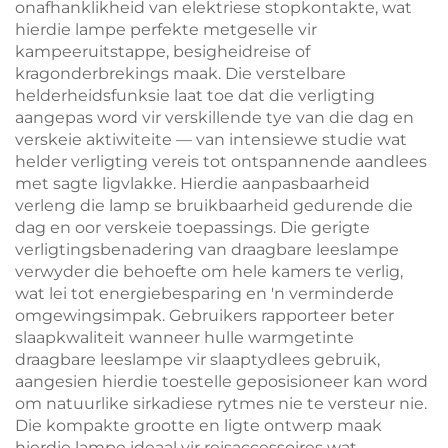
onafhanklikheid van elektriese stopkontakte, wat
hierdie lampe perfekte metgeselle vir
kampeeruitstappe, besigheidreise of
kragonderbrekings maak. Die verstelbare
helderheidsfunksie laat toe dat die verligting
aangepas word vir verskillende tye van die dag en
verskeie aktiwiteite — van intensiewe studie wat
helder verligting vereis tot ontspannende aandlees
met sagte ligvlakke. Hierdie aanpasbaarheid
verleng die lamp se bruikbaarheid gedurende die
dag en oor verskeie toepassings. Die gerigte
verligtingsbenadering van draagbare leeslampe
verwyder die behoefte om hele kamers te verlig,
wat lei tot energiebesparing en 'n verminderde
omgewingsimpak. Gebruikers rapporteer beter
slaapkwaliteit wanneer hulle warmgetinte
draagbare leeslampe vir slaaptydlees gebruik,
aangesien hierdie toestelle geposisioneer kan word
om natuurlike sirkadiese rytmes nie te versteur nie.
Die kompakte grootte en ligte ontwerp maak
hierdie lampe ideaal vir reisaccessoires wat