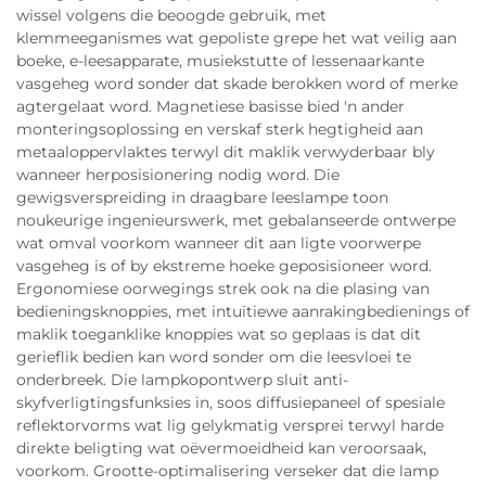
wissel volgens die beoogde gebruik, met
klemmeeganismes wat gepoliste grepe het wat veilig aan
boeke, e-leesapparate, musiekstutte of lessenaarkante
vasgeheg word sonder dat skade berokken word of merke
agtergelaat word. Magnetiese basisse bied 'n ander
monteringsoplossing en verskaf sterk hegtigheid aan
metaaloppervlaktes terwyl dit maklik verwyderbaar bly
wanneer herposisionering nodig word. Die
gewigsverspreiding in draagbare leeslampe toon
noukeurige ingenieurswerk, met gebalanseerde ontwerpe
wat omval voorkom wanneer dit aan ligte voorwerpe
vasgeheg is of by ekstreme hoeke geposisioneer word.
Ergonomiese oorwegings strek ook na die plasing van
bedieningsknoppies, met intuïtiewe aanrakingbedienings of
maklik toeganklike knoppies wat so geplaas is dat dit
gerieflik bedien kan word sonder om die leesvloei te
onderbreek. Die lampkopontwerp sluit anti-
skyfverligtingsfunksies in, soos diffusiepaneel of spesiale
reflektorvorms wat lig gelykmatig versprei terwyl harde
direkte beligting wat oëvermoeidheid kan veroorsaak,
voorkom. Grootte-optimalisering verseker dat die lamp