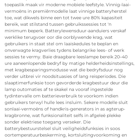
toepaslik maak vir moderne mobiele leefstyle. Vinnig-laai-
vermoëns in premiêrmodelle laat vinnige batteryherstel
toe, wat dikwels binne een tot twee ure 80% kapasiteit
bereik, wat stilstand tussen gebruikssessies tot 'n
minimum beperk. Batterylewensduur-aanduiers verskaf
werklike terugvoer oor die oorblywende krag, wat
gebruikers in staat stel om laaiskedules te beplan en
onverwagte kragverlies tydens belangrike lees- of werk
sessies te vermy. Baie draagbare leeslampe bereik 20–40
ure aaneenlopende bedryf by matige helderheidsinstellings,
met kragbesparingsmodusse wat die bedryfsduur nog
verder uitbrei vir noodsituasies of lang reisperiodes. Die
slaaptimerfunksie toon gevorderde kragbestuur deur die
lamp outomaties af te skakel na vooraf ingestelde
tydintervalle om batterieverbruik te voorkom indien
gebruikers terwyl hulle lees insluim. Sekere modelle sluit
sonlaai-vermoëns of handkris-generators in as agterup-
kragbronne, wat funksionaliteit selfs in afgeleë plekke
sonder elektriese toegang verseker. Die
batterybestuurstelsel sluit veiligheidsfunksies in soos
oortemperatuurbeskerming, kortsluitingvoorkoming en