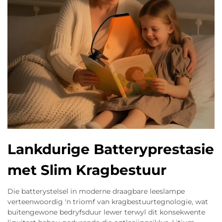
Lankdurige Batteryprestasie
met Slim Kragbestuur
Die batterystelsel in moderne draagbare leeslampe
verteenwoordig 'n triomf van kragbestuurtegnologie, wat
buitengewone bedryfsduur lewer terwyl dit konsekwente