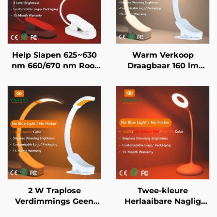
Help Slapen 625~630
Warm Verkoop
nm 660/670 nm Rooi
Draagbaar 160 lm
Kleur Geen Flikkering
1600K Amber & Vol
Geen Blou Lig Wit
Spektrum Kleur Geen
Liggaam LED Boeklig
Blou Lig & Flikkering
Wit Liggaam LED
Boeklig
2 W Traplose
Twee-kleure
Verdimmings Geen
Herlaaibare Naglig
Blou 1600K Amber
1600K Amber en