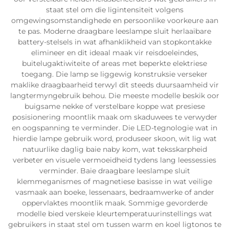
staat stel om die ligintensiteit volgens
omgewingsomstandighede en persoonlike voorkeure aan
te pas. Moderne draagbare leeslampe sluit herlaaibare
battery-stelsels in wat afhanklikheid van stopkontakke
elimineer en dit ideaal maak vir reisdoeleindes,
buitelugaktiwiteite of areas met beperkte elektriese
toegang. Die lamp se liggewig konstruksie verseker
maklike draagbaarheid terwyl dit steeds duursaamheid vir
langtermyngebruik behou. Die meeste modelle beskik oor
buigsame nekke of verstelbare koppe wat presiese
posisionering moontlik maak om skaduwees te verwyder
en oogspanning te verminder. Die LED-tegnologie wat in
hierdie lampe gebruik word, produseer skoon, wit lig wat
natuurlike daglig baie naby kom, wat teksskarpheid
verbeter en visuele vermoeidheid tydens lang leessessies
verminder. Baie draagbare leeslampe sluit
klemmeganismes of magnetiese basisse in wat veilige
vasmaak aan boeke, lessenaars, bedraamwerke of ander
oppervlaktes moontlik maak. Sommige gevorderde
modelle bied verskeie kleurtemperatuurinstellings wat
gebruikers in staat stel om tussen warm en koel ligtonos te