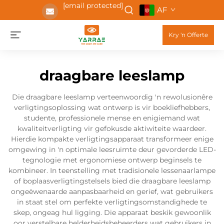
[email protected]
AF
Kry 'n Offerte
draagbare leeslamp
Die draagbare leeslamp verteenwoordig 'n rewolusionêre
verligtingsoplossing wat ontwerp is vir boekliefhebbers,
studente, professionele mense en enigiemand wat
kwaliteitverligting vir gefokusde aktiwiteite waardeer.
Hierdie kompakte verligtingsapparaat transformeer enige
omgewing in 'n optimale leesruimte deur gevorderde LED-
tegnologie met ergonomiese ontwerp beginsels te
kombineer. In teenstelling met tradisionele lessenaarlampe
of boplaasverligtingstelsels bied die draagbare leeslamp
ongeëwenaarde aanpasbaarheid en gerief, wat gebruikers
in staat stel om perfekte verligtingsomstandighede te
skep, ongeag hul ligging. Die apparaat beskik gewoonlik
oor verstelbare helderheidsbeheerders wat gebruikers in