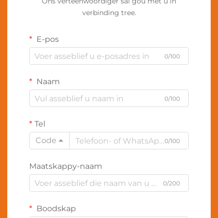
Ons verteenwoordiger sal gou met u in
verbinding tree.
E-pos
0/100
Naam
0/100
Tel
Code
0/100
Maatskappy-naam
0/200
Boodskap