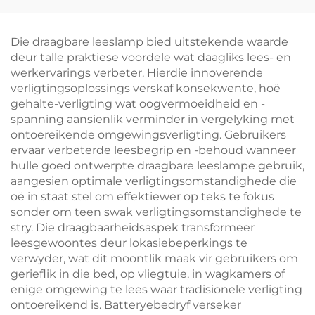
Verligtingskleur Swart
625~630nm Rooi
Liggaam LED Boeklig
Traplose Verdowwer
met Geheue 18U
Die draagbare leeslamp bied uitstekende waarde
Batteryleeftyd Type-C
deur talle praktiese voordele wat daagliks lees- en
werkervarings verbeter. Hierdie innoverende
verligtingsoplossings verskaf konsekwente, hoë
gehalte-verligting wat oogvermoeidheid en -
spanning aansienlik verminder in vergelyking met
ontoereikende omgewingsverligting. Gebruikers
ervaar verbeterde leesbegrip en -behoud wanneer
hulle goed ontwerpte draagbare leeslampe gebruik,
aangesien optimale verligtingsomstandighede die
oë in staat stel om effektiewer op teks te fokus
sonder om teen swak verligtingsomstandighede te
stry. Die draagbaarheidsaspek transformeer
leesgewoontes deur lokasiebeperkings te
verwyder, wat dit moontlik maak vir gebruikers om
gerieflik in die bed, op vliegtuie, in wagkamers of
enige omgewing te lees waar tradisionele verligting
ontoereikend is. Batteryebedryf verseker