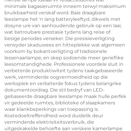
minimale bagasieruimte inneem terwyl maksimum
bruikbaarheid verskaf word. Baie draagbare
leeslampe het 'n lang batteryleeftyd, dikwels met
dosyne ure van aanhoudende gebruik op een laai,
wat betroubare prestasie tydens lang reise of
besige periodes verseker. Die presisieverligting
verwyder skaduwees en hitteplekke wat algemeen
voorkom by bokantverligting of tradisionele
lessenaarlampe, en skep sodoende meer gerieflike
leesomstandighede. Professionele voordele sluit in
verbeterde produktiwiteit tydens taakgebaseerde
werk, verminderde oogvermoeidheid op die
werksplek en verbeterde fokus tydens belangrike
dokumentoordrag. Die stil bedryf van LED-
gebaseerde draagbare leeslampe maak hulle perfek
vir gedeelde ruimtes, biblioteke of slaapkamers
waar klankbeperkings van toepassing is.
Kostedoeltreffendheid word duidelik deur
verminderde elektrisiteitsverbruik, die
uitgeskakelde behoefte aan verskeie kamerlampe