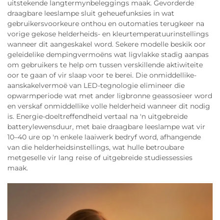
uitstekende langtermynbeleggings maak. Gevorderde
draagbare leeslampe sluit geheuefunksies in wat
gebruikersvoorkeure onthou en outomaties terugkeer na
vorige gekose helderheids- en kleurtemperatuurinstellings
wanneer dit aangeskakel word. Sekere modelle beskik oor
geleidelike dempingvermoëns wat ligvlakke stadig aanpas
om gebruikers te help om tussen verskillende aktiwiteite
oor te gaan of vir slaap voor te berei. Die onmiddellike-
aanskakelvermoë van LED-tegnologie elimineer die
opwarmperiode wat met ander ligbronne geassosieer word
en verskaf onmiddellike volle helderheid wanneer dit nodig
is. Energie-doeltreffendheid vertaal na 'n uitgebreide
batterylewensduur, met baie draagbare leeslampe wat vir
10–40 ure op 'n enkele laaiwerk bedryf word, afhangende
van die helderheidsinstellings, wat hulle betroubare
metgeselle vir lang reise of uitgebreide studiessessies
maak.