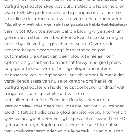
en Siri moontlik maak. Gebruikers kan gepersonaliseerde
verligtingskedules skep wat outomaties die helderheid en
warmtevlakke gedurende die dag aanpas om natuurlike
sirkadiese ritemme en aktiwiteitsvereistes te ondersteun.
Die slim dimfunksionaliteit laat presiese helderheidsbeheer
van 1% tot 100% toe sonder dat die bloulig-vrye spektrum
gekompromitteer word, wat konsekwente beskerming vir
die oë by alle verligtingsvlakke verseker. Gevorderde
sensore bespeur omgewingsligtoestande en pas
outomaties die uitset van geen blouligte nie aan om
optimale sigbaarheid te handhaaf terwyl energie tydens
dagliguur bewaar word. Die tegnologie ondersteun
gebaseerde verligtingsbeheer, wat dit moontlik maak dat
verskillende areas van huise of kantore onafhanklike
verligtingskedules en helderheidsvoorkeure handhaaf wat
aangepas is aan spesifieke aktiwiteite en
gebruikersbehoeftes. Energie-effektiwiteit vorm ’n
kernvoordeel, met geen blouligte nie wat tot 85% minder
elektrisiteit as tradisionele gloeilampies verbruik terwyl dit
gelykwaardige of beter verligtingskwaliteit lewer. Die LED-
gebaseerde tegnologie produseer minimale hitte-uitset,
wat koelkoste verminder en die lewensduur van die lamp