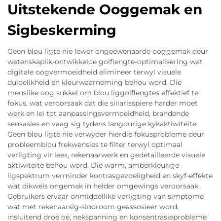
Uitstekende Ooggemak en
Sigbeskerming
Geen blou ligte nie lewer ongeëwenaarde ooggemak deur
wetenskaplik-ontwikkelde golflengte-optimalisering wat
digitale oogvermoeidheid elimineer terwyl visuele
duidelikheid en kleurwaarneming behou word. Die
menslike oog sukkel om blou liggolflengtes effektief te
fokus, wat veroorsaak dat die siliarisspiere harder moet
werk en lei tot aanpassingsvermoeidheid, brandende
sensasies en vaag sig tydens langdurige kykaktiwiteite.
Geen blou ligte nie verwyder hierdie fokusprobleme deur
probleemblou frekwensies te filter terwyl optimaal
verligting vir lees, rekenaarwerk en gedetailleerde visuele
aktiwiteite behou word. Die warm, amberkleurige
ligspektrum verminder kontrasgevoeligheid en skyf-effekte
wat dikwels ongemak in helder omgewings veroorsaak.
Gebruikers ervaar onmiddellike verligting van simptome
wat met rekenaarsig-sindroom geassosieer word,
insluitend droë oë, nekspanning en konsentrasieprobleme