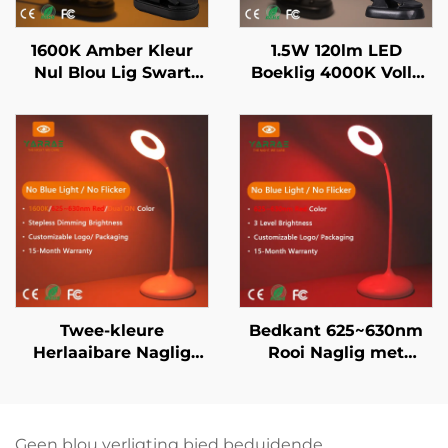
1600K Amber Kleur
1.5W 120lm LED
Nul Blou Lig Swart
Boeklig 4000K Volle
Liggaam LED Boeklig
Spektrum & 1600K
Amberkleur Leeslig
Swart Liggaam
Boeklig
Twee-kleure
Bedkant 625~630nm
Herlaaibare Naglig
Rooi Naglig met
1600K Amber en
Traplose Verdowing en
625~630nm Rooi
Helderheidsgeheue
Traplose Verdowwer
USB-C Herlaaibaar 18
met Geheue 18U
Ure Draadloos Gebruik
Geen blou verligting bied beduidende