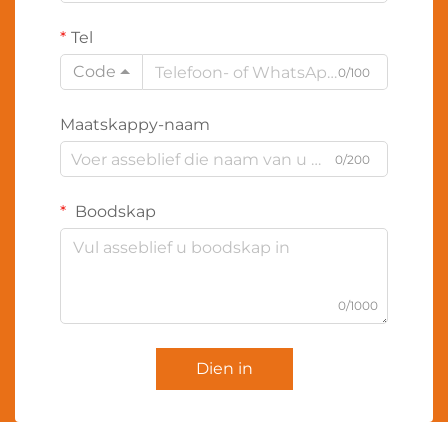
Tel
Code
0/100
Maatskappy-naam
0/200
Boodskap
0/1000
Dien in