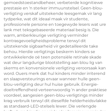
gemoedstoestandbeheer, verbeterde kognitiewe
prestasie en ‘n sterker immuunstelsel. Geen-blou-
verligting verskaf uitstekende leesgemak vir lang
tydperke, wat dit ideaal maak vir studente,
professionele persone en toegewyde lesers wat ure
lank met teksgebaseerde materiaal besig is. Die
warm, amberkleurige verligting verminder
kontrasgevoeligheidsprobleme terwyl dit
uitstekende sigbaarheid vir gedetailleerde take
behou. Hierdie verligtings beskerm kinders se
ontwikkelende oë teen potensiële retinale skade
wat deur langdurige blootstelling aan blou lig van
skerms en konvensionele verligting veroorsaak kan
word. Ouers merk dat hul kinders minder irriterend
en slaapversteurings ervaar wanneer hulle geen-
blou-verligting deur hul huise gebruik. Energie-
doeltreffendheid verteenwoordig ‘n ander praktiese
voordeel, aangesien geen-blou-verligtings minder
krag verbruik terwyl dit dieselfde helderheidsvlakke
as standaard-LED-stelsels lewer. Die verlengde