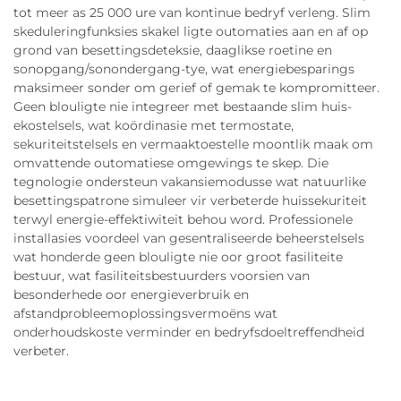
tot meer as 25 000 ure van kontinue bedryf verleng. Slim
skeduleringfunksies skakel ligte outomaties aan en af op
grond van besettingsdeteksie, daaglikse roetine en
sonopgang/sonondergang-tye, wat energiebesparings
maksimeer sonder om gerief of gemak te kompromitteer.
Geen blouligte nie integreer met bestaande slim huis-
ekostelsels, wat koördinasie met termostate,
sekuriteitstelsels en vermaaktoestelle moontlik maak om
omvattende outomatiese omgewings te skep. Die
tegnologie ondersteun vakansiemodusse wat natuurlike
besettingspatrone simuleer vir verbeterde huissekuriteit
terwyl energie-effektiwiteit behou word. Professionele
installasies voordeel van gesentraliseerde beheerstelsels
wat honderde geen blouligte nie oor groot fasiliteite
bestuur, wat fasiliteitsbestuurders voorsien van
besonderhede oor energieverbruik en
afstandprobleemoplossingsvermoëns wat
onderhoudskoste verminder en bedryfsdoeltreffendheid
verbeter.