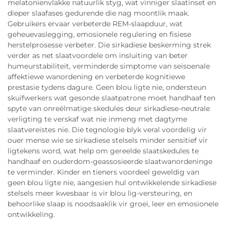
melatonienvlakke natuurlik styg, wat vinniger slaatinset en
dieper slaafases gedurende die nag moontlik maak.
Gebruikers ervaar verbeterde REM-slaapduur, wat
geheuevaslegging, emosionele regulering en fisiese
herstelprosesse verbeter. Die sirkadiese beskerming strek
verder as net slaatvoordele om insluiting van beter
humeurstabiliteit, verminderde simptome van seisoenale
affektiewe wanordening en verbeterde kognitiewe
prestasie tydens dagure. Geen blou ligte nie, ondersteun
skuifwerkers wat gesonde slaatpatrone moet handhaaf ten
spyte van onreëlmatige skedules deur sirkadiese-neutrale
verligting te verskaf wat nie inmeng met dagtyme
slaatvereistes nie. Die tegnologie blyk veral voordelig vir
ouer mense wie se sirkadiese stelsels minder sensitief vir
ligtekens word, wat help om gereelde slaatskedules te
handhaaf en ouderdom-geassosieerde slaatwanordeninge
te verminder. Kinder en tieners voordeel geweldig van
geen blou ligte nie, aangesien hul ontwikkelende sirkadiese
stelsels meer kwesbaar is vir blou lig-versteuring, en
behoorlike slaap is noodsaaklik vir groei, leer en emosionele
ontwikkeling.