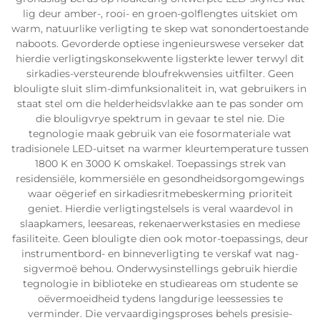
lig deur amber-, rooi- en groen-golflengtes uitskiet om
warm, natuurlike verligting te skep wat sonondertoestande
naboots. Gevorderde optiese ingenieurswese verseker dat
hierdie verligtingskonsekwente ligsterkte lewer terwyl dit
sirkadies-versteurende bloufrekwensies uitfilter. Geen
blouligte sluit slim-dimfunksionaliteit in, wat gebruikers in
staat stel om die helderheidsvlakke aan te pas sonder om
die blouligvrye spektrum in gevaar te stel nie. Die
tegnologie maak gebruik van eie fosormateriale wat
tradisionele LED-uitset na warmer kleurtemperature tussen
1800 K en 3000 K omskakel. Toepassings strek van
residensiële, kommersiële en gesondheidsorgomgewings
waar oëgerief en sirkadiesritmebeskerming prioriteit
geniet. Hierdie verligtingstelsels is veral waardevol in
slaapkamers, leesareas, rekenaerwerkstasies en mediese
fasiliteite. Geen blouligte dien ook motor-toepassings, deur
instrumentbord- en binneverligting te verskaf wat nag-
sigvermoë behou. Onderwysinstellings gebruik hierdie
tegnologie in biblioteke en studieareas om studente se
oëvermoeidheid tydens langdurige leessessies te
verminder. Die vervaardigingsproses behels presisie-