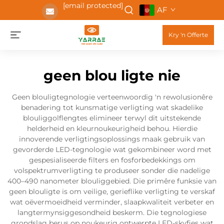
[email protected]
AF
Kry 'n Offerte
geen blou ligte nie
Geen blouligtegnologie verteenwoordig 'n rewolusionêre
benadering tot kunsmatige verligting wat skadelike
blouliggolflengtes elimineer terwyl dit uitstekende
helderheid en kleurnoukeurigheid behou. Hierdie
innoverende verligtingsoplossings maak gebruik van
gevorderde LED-tegnologie wat gekombineer word met
gespesialiseerde filters en fosforbedekkings om
volspektrumverligting te produseer sonder die nadelige
400–490 nanometer blouliggebied. Die primêre funksie van
geen blouligte is om veilige, gerieflike verligting te verskaf
wat oëvermoeidheid verminder, slaapkwaliteit verbeter en
langtermynsiggesondheid beskerm. Die tegnologiese
grondslag berus op noukeurig ontwerpte LED-skyfies wat