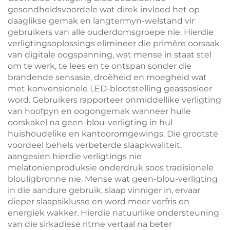
Batteryleeftyd Type-C
gesondheidsvoordele wat direk invloed het op
daaglikse gemak en langtermyn-welstand vir
gebruikers van alle ouderdomsgroepe nie. Hierdie
verligtingsoplossings elimineer die primêre oorsaak
van digitale oogspanning, wat mense in staat stel
om te werk, te lees en te ontspan sonder die
brandende sensasie, droëheid en moegheid wat
met konvensionele LED-blootstelling geassosieer
word. Gebruikers rapporteer onmiddellike verligting
van hoofpyn en oogongemak wanneer hulle
oorskakel na geen-blou-verligting in hul
huishoudelike en kantooromgewings. Die grootste
voordeel behels verbeterde slaapkwaliteit,
aangesien hierdie verligtings nie
melatonienproduksie onderdruk soos tradisionele
blouligbronne nie. Mense wat geen-blou-verligting
in die aandure gebruik, slaap vinniger in, ervaar
dieper slaapsiklusse en word meer verfris en
energiek wakker. Hierdie natuurlike ondersteuning
van die sirkadiese ritme vertaal na beter