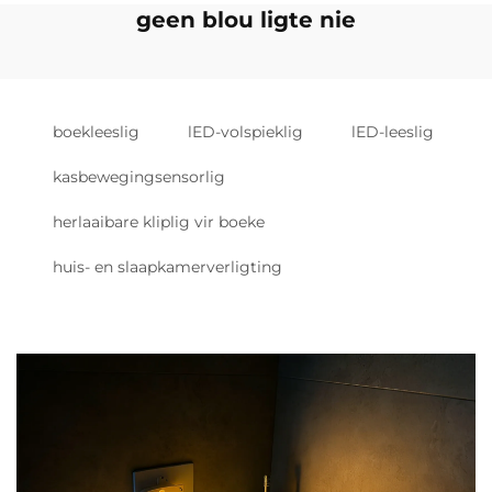
geen blou ligte nie
boekleeslig
lED-volspieklig
lED-leeslig
kasbewegingsensorlig
herlaaibare kliplig vir boeke
huis- en slaapkamerverligting