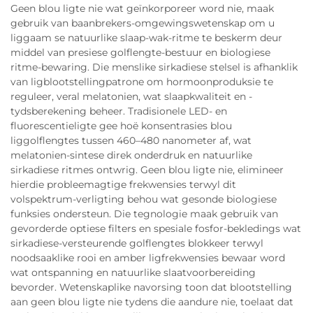
Geen blou ligte nie wat geïnkorporeer word nie, maak
gebruik van baanbrekers-omgewingswetenskap om u
liggaam se natuurlike slaap-wak-ritme te beskerm deur
middel van presiese golflengte-bestuur en biologiese
ritme-bewaring. Die menslike sirkadiese stelsel is afhanklik
van ligblootstellingpatrone om hormoonproduksie te
reguleer, veral melatonien, wat slaapkwaliteit en -
tydsberekening beheer. Tradisionele LED- en
fluorescentieligte gee hoë konsentrasies blou
liggolflengtes tussen 460–480 nanometer af, wat
melatonien-sintese direk onderdruk en natuurlike
sirkadiese ritmes ontwrig. Geen blou ligte nie, elimineer
hierdie probleemagtige frekwensies terwyl dit
volspektrum-verligting behou wat gesonde biologiese
funksies ondersteun. Die tegnologie maak gebruik van
gevorderde optiese filters en spesiale fosfor-bekledings wat
sirkadiese-versteurende golflengtes blokkeer terwyl
noodsaaklike rooi en amber ligfrekwensies bewaar word
wat ontspanning en natuurlike slaatvoorbereiding
bevorder. Wetenskaplike navorsing toon dat blootstelling
aan geen blou ligte nie tydens die aandure nie, toelaat dat