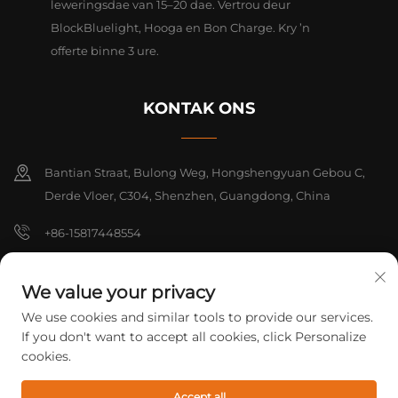
leweringsdae van 15–20 dae. Vertrou deur
BlockBluelight, Hooga en Bon Charge. Kry ’n
offerte binne 3 ure.
KONTAK ONS
Bantian Straat, Bulong Weg, Hongshengyuan Gebou C,
Derde Vloer, C304, Shenzhen, Guangdong, China
+86-15817448554
[email protected]
We value your privacy
We use cookies and similar tools to provide our services.
Kopiereg © 2026 Shenzhen Yarrae Technology Co., Ltd. Beijing Alle
If you don't want to accept all cookies, click Personalize
regte voorbehou.
Privatheidbeleid
cookies.
Accept all