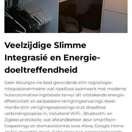
Veelzijdige Slimme
Integrasié en Energie-
doeltreffendheid
Geen blouligte nie bied gevorderde slim tegnologie-
integrasievermoëns wat naadloos saamwerk met moderne
huisoutomatiseringstelsels terwyl dit uitstekende energie-
effektiwiteit en aanpasbare verligtingservarings lewer.
Hierdie slim verligtingsoplossings sluit draadlose
verbindingsopsies in, insluitend WiFi-, Bluetooth- en
Zigbee-protokolle, wat afstandbeheer deur smartfoon-
toepassings en stemassistentes soos Alexa, Google Home