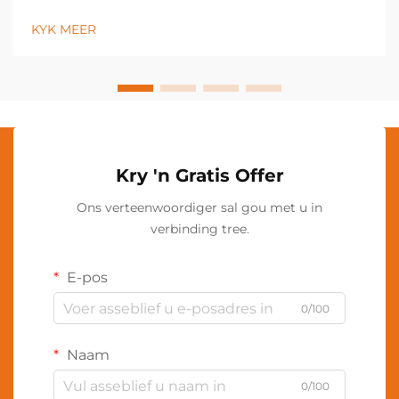
estetiese aantreklikheid verbeter. 'n LED-vloerlamp
tree op as 'n veelsoortige beligtingsinrigting wat die
KYK MEER
atmosfeer van enige ruimte deur sy energie-
doeltreffende tegnologie transformeer...
Kry 'n Gratis Offer
Ons verteenwoordiger sal gou met u in
verbinding tree.
E-pos
0/100
Naam
0/100