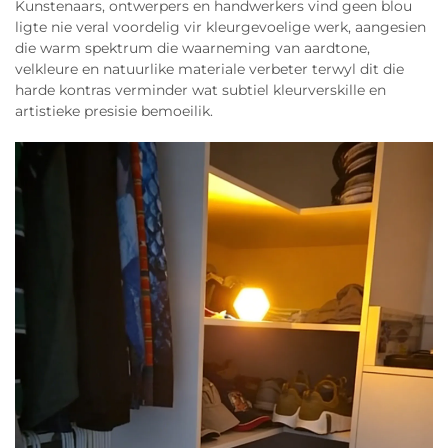
Kunstenaars, ontwerpers en handwerkers vind geen blou
ligte nie veral voordelig vir kleurgevoelige werk, aangesien
die warm spektrum die waarneming van aardtone,
velkleure en natuurlike materiale verbeter terwyl dit die
harde kontras verminder wat subtiel kleurverskille en
artistieke presisie bemoeilik.