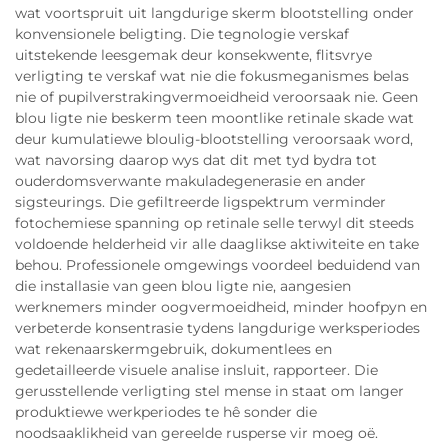
wat voortspruit uit langdurige skerm blootstelling onder
konvensionele beligting. Die tegnologie verskaf
uitstekende leesgemak deur konsekwente, flitsvrye
verligting te verskaf wat nie die fokusmeganismes belas
nie of pupilverstrakingvermoeidheid veroorsaak nie. Geen
blou ligte nie beskerm teen moontlike retinale skade wat
deur kumulatiewe bloulig-blootstelling veroorsaak word,
wat navorsing daarop wys dat dit met tyd bydra tot
ouderdomsverwante makuladegenerasie en ander
sigsteurings. Die gefiltreerde ligspektrum verminder
fotochemiese spanning op retinale selle terwyl dit steeds
voldoende helderheid vir alle daaglikse aktiwiteite en take
behou. Professionele omgewings voordeel beduidend van
die installasie van geen blou ligte nie, aangesien
werknemers minder oogvermoeidheid, minder hoofpyn en
verbeterde konsentrasie tydens langdurige werksperiodes
wat rekenaarskermgebruik, dokumentlees en
gedetailleerde visuele analise insluit, rapporteer. Die
gerusstellende verligting stel mense in staat om langer
produktiewe werkperiodes te hê sonder die
noodsaaklikheid van gereelde rusperse vir moeg oë.