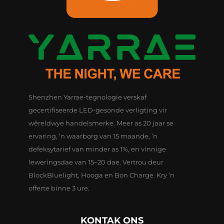
Shenzhen Yarrae-tegnologie verskaf
gecertifiseerde LED-gesonde verligting vir
wêreldwye handelsmerke. Meer as 20 jaar se
ervaring, ’n waarborg van 15 maande, ’n
defeksytarief van minder as 1%, en vinnige
leweringsdae van 15–20 dae. Vertrou deur
BlockBluelight, Hooga en Bon Charge. Kry ’n
offerte binne 3 ure.
KONTAK ONS