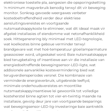
elektroniese toestelle pla, aangesien die opsporingsketting
'n minimum magverbruik benodig terwyl dit vir beweging
monitor. Sonkrag-gevoede weergawes verbeter
kostedoeltreffendheid verder deur elektriese
aansluitingsvereistes en voortgaande
nutsmaatskappykoste te elimineer, wat dit ideaal maak vir
afgeleë installasies of eiendomme wat netonafhanklikheid
soek. Hittegenerering bly minimaal met LED-tegnologie,
wat koelkostes binne geboue verminder terwyl
brandgevare wat met hoë-temperatuur gloeilamparmature
geassosieer word, uitgeskakel word. Baie nutsmaatskappye
bied terugbetaling of insentiewe aan vir die installasie van
energiedoeltreffende bewegingsensor-LED-ligte, wat
addisionele aanvanklike kostevermindering bied wat
terugverdiensperiodes versnel. Die kombinasie van
verminderde energieverbruik, uitgebreide leeftyd,
minimale onderhoudsvereistes en moontlike
nutsmaatskappyinsentiewe lei gewoonlik tot volledige
kosteherstel binne agtien tot vier-en-twintig maande na
installasie, gevolg deur jare van voortgaande besparings
wat bewegingsensor-LED-lig-investeringe baie aantreklik