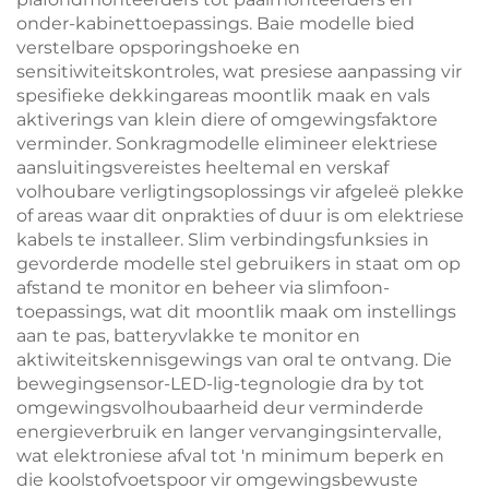
onder-kabinettoepassings. Baie modelle bied
verstelbare opsporingshoeke en
sensitiwiteitskontroles, wat presiese aanpassing vir
spesifieke dekkingareas moontlik maak en vals
aktiverings van klein diere of omgewingsfaktore
verminder. Sonkragmodelle elimineer elektriese
aansluitingsvereistes heeltemal en verskaf
volhoubare verligtingsoplossings vir afgeleë plekke
of areas waar dit onprakties of duur is om elektriese
kabels te installeer. Slim verbindingsfunksies in
gevorderde modelle stel gebruikers in staat om op
afstand te monitor en beheer via slimfoon-
toepassings, wat dit moontlik maak om instellings
aan te pas, batteryvlakke te monitor en
aktiwiteitskennisgewings van oral te ontvang. Die
bewegingsensor-LED-lig-tegnologie dra by tot
omgewingsvolhoubaarheid deur verminderde
energieverbruik en langer vervangingsintervalle,
wat elektroniese afval tot 'n minimum beperk en
die koolstofvoetspoor vir omgewingsbewuste