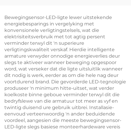
Spektrum Kleur Geen
Amber & 4000K Vol
Blou Lig & Flikkering
Spektrum Wit Slim
Wit Liggaam LED
Verdowwer met
Bewegingsensor-LED-ligte lewer uitstekende
Boeklig
Geheue 1800mAh
energiebesparings in vergelyking met
Battery 18H
konvensionele verligtingstelsels, wat die
elektrisiteitsverbruik met tot agtig persent
verminder terwyl dit 'n superieure
verligtingskwaliteit verskaf. Hierdie intelligente
armature verwyder onnodige energieverlies deur
slegs te aktiveer wanneer beweging opgespoor
word, wat verseker dat die ligte uitsluitlik wanneer
dit nodig is werk, eerder as om die hele nag deur
voortdurend brand. Die gevorderde LED-tegnologie
produseer 'n minimum hitte-uitset, wat verder
koelkoste binne geboue verminder terwyl dit die
bedryfslewe van die armatuur tot meer as vyf en
twintig duisend ure gebruik uitbrei. Installasie-
eenvoud verteenwoordig 'n ander beduidende
voordeel, aangesien die meeste bewegingsensor-
LED-ligte slegs basiese monteerhardeware vereis