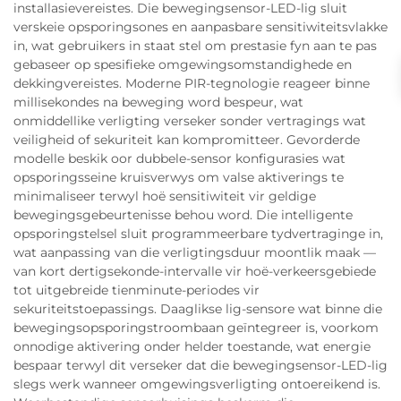
installasievereistes. Die bewegingsensor-LED-lig sluit
verskeie opsporingsones en aanpasbare sensitiwiteitsvlakke
in, wat gebruikers in staat stel om prestasie fyn aan te pas
gebaseer op spesifieke omgewingsomstandighede en
dekkingvereistes. Moderne PIR-tegnologie reageer binne
millisekondes na beweging word bespeur, wat
onmiddellike verligting verseker sonder vertragings wat
veiligheid of sekuriteit kan kompromitteer. Gevorderde
modelle beskik oor dubbele-sensor konfigurasies wat
opsporingsseine kruisverwys om valse aktiverings te
minimaliseer terwyl hoë sensitiwiteit vir geldige
bewegingsgebeurtenisse behou word. Die intelligente
opsporingstelsel sluit programmeerbare tydvertraginge in,
wat aanpassing van die verligtingsduur moontlik maak —
van kort dertigsekonde-intervalle vir hoë-verkeersgebiede
tot uitgebreide tienminute-periodes vir
sekuriteitstoepassings. Daaglikse lig-sensore wat binne die
bewegingsopsporingstroombaan geïntegreer is, voorkom
onnodige aktivering onder helder toestande, wat energie
bespaar terwyl dit verseker dat die bewegingsensor-LED-lig
slegs werk wanneer omgewingsverligting ontoereikend is.