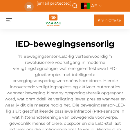
[email protected]
AF
Kry 'n Offerte
lED-bewegingsensorlig
ʼN Bewegingsensor-LED-lig verteenwoordig ŉ
rewolusionêre vooruitgang in moderne
verligtingstegnologie, wat energie-effektiewe LED-
gloeilampies met intelligente
bewegingsopsporingsvermoëns kombineer. Hierdie
innoverende verligtingsoplossing aktiveer outomaties
wanneer beweging binne sy opsporingsbereik opgespoor
word, wat onmiddellike verligting lewer presies wanneer en
waar jy dit die meeste nodig het. Die bewegingsensor-LED-
lig sluit gesofistikeerde passiewe infrarooi (PIR)-sensore in
wat hittehandtekeninge van bewegende voorwerpe,
gewoonlik mense of diere, opspoor en die LED-stel laat
aktiveer om die omliggende area te verlig. Hierdie slim