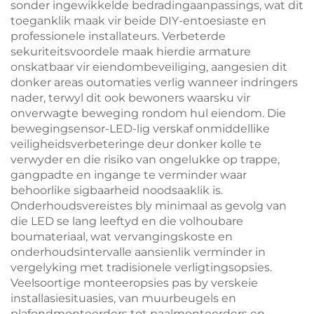
sonder ingewikkelde bedradingaanpassings, wat dit
toeganklik maak vir beide DIY-entoesiaste en
professionele installateurs. Verbeterde
sekuriteitsvoordele maak hierdie armature
onskatbaar vir eiendombeveiliging, aangesien dit
donker areas outomaties verlig wanneer indringers
nader, terwyl dit ook bewoners waarsku vir
onverwagte beweging rondom hul eiendom. Die
bewegingsensor-LED-lig verskaf onmiddellike
veiligheidsverbeteringe deur donker kolle te
verwyder en die risiko van ongelukke op trappe,
gangpadte en ingange te verminder waar
behoorlike sigbaarheid noodsaaklik is.
Onderhoudsvereistes bly minimaal as gevolg van
die LED se lang leeftyd en die volhoubare
boumateriaal, wat vervangingskoste en
onderhoudsintervalle aansienlik verminder in
vergelyking met tradisionele verligtingsopsies.
Veelsoortige monteeropsies pas by verskeie
installasiesituasies, van muurbeugels en
plafondmonteerders tot paalmonteerders en