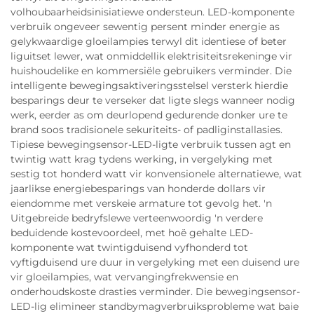
volhoubaarheidsinisiatiewe ondersteun. LED-komponente
verbruik ongeveer sewentig persent minder energie as
gelykwaardige gloeilampies terwyl dit identiese of beter
liguitset lewer, wat onmiddellik elektrisiteitsrekeninge vir
huishoudelike en kommersiële gebruikers verminder. Die
intelligente bewegingsaktiveringsstelsel versterk hierdie
besparings deur te verseker dat ligte slegs wanneer nodig
werk, eerder as om deurlopend gedurende donker ure te
brand soos tradisionele sekuriteits- of padliginstallasies.
Tipiese bewegingsensor-LED-ligte verbruik tussen agt en
twintig watt krag tydens werking, in vergelyking met
sestig tot honderd watt vir konvensionele alternatiewe, wat
jaarlikse energiebesparings van honderde dollars vir
eiendomme met verskeie armature tot gevolg het. 'n
Uitgebreide bedryfslewe verteenwoordig 'n verdere
beduidende kostevoordeel, met hoë gehalte LED-
komponente wat twintigduisend vyfhonderd tot
vyftigduisend ure duur in vergelyking met een duisend ure
vir gloeilampies, wat vervangingfrekwensie en
onderhoudskoste drasties verminder. Die bewegingsensor-
LED-lig elimineer standbymagverbruiksprobleme wat baie