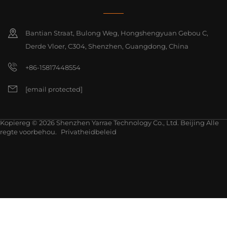
Bantian Straat, Bulong Weg, Hongshengyuan Gebou C,
Derde Vloer, C304, Shenzhen, Guangdong, China
+86-15817448554
[email protected]
Kopiereg © 2026 Shenzhen Yarrae Technology Co., Ltd. Beijing Alle
regte voorbehou.
Privatheidbeleid