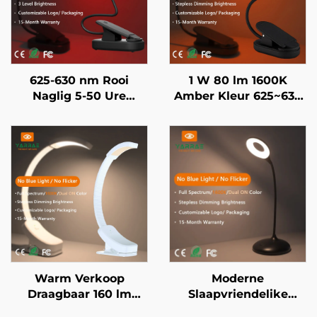
625-630 nm Rooi
1 W 80 lm 1600K
Naglig 5-50 Ure
Amber Kleur 625~630
Gebruik 3 Helderheid
nm Rooi Kleur Nul
Instellings Swart
Blou Lig Swart
Liggaam Vinnige 1-Uur
Liggaam LED Boeklig
USB Herlaai
Warm Verkoop
Moderne
Draagbaar 160 lm
Slaapvriendelike
1600K Amber & Vol
Swart Naglig 1600K