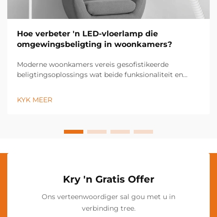
Hoe verbeter 'n LED-vloerlamp die
omgewingsbeligting in woonkamers?
Moderne woonkamers vereis gesofistikeerde
beligtingsoplossings wat beide funksionaliteit en
estetiese aantreklikheid verbeter. 'n LED-vloerlamp
tree op as 'n veelsoortige beligtingsinrigting wat die
KYK MEER
atmosfeer van enige ruimte deur sy energie-
doeltreffende tegnologie transformeer...
Kry 'n Gratis Offer
Ons verteenwoordiger sal gou met u in
verbinding tree.