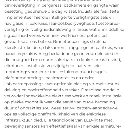
binneverligting in bergareas, badkamers en gangte waar
besetting gedurende die dag wissel. Industriële fasiliteite
implementeer hierdie intelligente verligtingstelsels vir
navigasie in pakhuise, laai-dokbedrywighede, toestelarea-
verligting en veiligheidsnalewing in areas wat onmiddellike
sigbaarheid vereis wanneer werknemers potensieel
gevaarlike areas betree. Binnetoepassings strek na
klerekaste, kelders, dakkamers, trapgange en pantries, waar
hands-vrye aktivering beduidende geriefvoordele bied en
die nodigheid om muurskakelaars in donker areas te vind,
elimineer. Installasie-veelzijdigheid laat verskeie
monteringsvoorkeure toe, insluitend muurbeugels,
plafondmonterings, paalmontasies en onder-
kabinettoepassings, wat optimale plasing vir maksimum
dekking en doeltreffendheid verseker. Draadlose modelle
verwyder ingewikkelde elektriese werk en maak installasie
op plekke moontlik waar die aanlê van nuwe bedrading
duur of onprakties sou wees, terwyl battery-aangedrewe
opsies volledige onafhanklikheid van die elektriese
infrastruktuur bied. Die tegnologie van LED-ligte met
bewegingsensors kan effektief skaal van enkele armature-