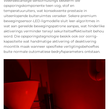
Weerbestandige sensorhuisings beskerm die
opsporingskomponente teen vog, stof en
temperatuuruiters, wat konsekwente prestasie in
uiteenlopende buiteruimtes verseker. Sekere premium
bewegingsensor-LED-ligmodelle sluit leer-algoritmes in
wat aan gereelde bewegingspatrone aanpas, wat hinderlike
aktiverings verminder terwyl sekuriteitseffektiwiteit behou
word. Die opsporingstegnologie beskik ook oor oorrig-
kapasiteite wat handmatige aktivering of deaktivering
moontlik maak wanneer spesifieke verligtingsbehoeftes
buite normale outomatiese bedryfsparameters ontstaan.