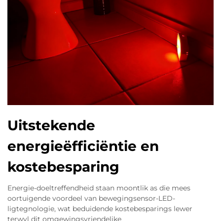
Uitstekende
energieëfficiëntie en
kostebesparing
Energie-doeltreffendheid staan moontlik as die mees
oortuigende voordeel van bewegingsensor-LED-
ligtegnologie, wat beduidende kostebesparings lewer
terwyl dit omgewingsvriendelike