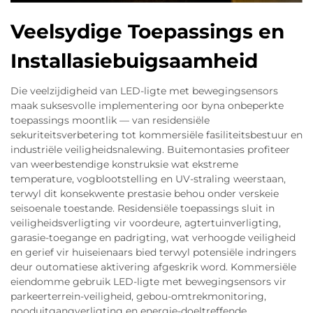
Veelsydige Toepassings en
Installasiebuigsaamheid
Die veelzijdigheid van LED-ligte met bewegingsensors
maak suksesvolle implementering oor byna onbeperkte
toepassings moontlik — van residensiële
sekuriteitsverbetering tot kommersiële fasiliteitsbestuur en
industriële veiligheidsnalewing. Buitemontasies profiteer
van weerbestendige konstruksie wat ekstreme
temperature, vogblootstelling en UV-straling weerstaan,
terwyl dit konsekwente prestasie behou onder verskeie
seisoenale toestande. Residensiële toepassings sluit in
veiligheidsverligting vir voordeure, agtertuinverligting,
garasie-toegange en padrigting, wat verhoogde veiligheid
en gerief vir huiseienaars bied terwyl potensiële indringers
deur outomatiese aktivering afgeskrik word. Kommersiële
eiendomme gebruik LED-ligte met bewegingsensors vir
parkeerterrein-veiligheid, gebou-omtrekmonitoring,
nooduitgangverligting en energie-doeltreffende