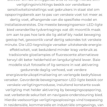
verligtingsinrichtings beskik oor verstelbare
sensitiwiteitsinstellings wat gebruikers in staat stel om
opsporingsbereik aan te pas van verskeie voet tot meer as
dertig voet, afhangende van die spesifieke model en
installasievereistes. Die meeste bewegingsensor-LED-ligte
bied veranderlike tydvertragings wat dit moontlik maak
om aan te pas hoe lank die lig aktief bly nadat beweging
gestop het, gewoonlik vanaf dertig sekondes tot verskeie
minute. Die LED-tegnologie verseker uitstekende energie-
effektiwiteit, wat beduidend minder krag verbruik as
tradisionele gloeilampies of fluorescente alternatiewe
terwyl dit beter helderheid en langdurigheid lewer. Baie
modelle sluit fotoselle of lig-sensore in wat aktivering
gedurende daglig verhoed, wat verdere
energieverbruikoptimalisering en verlengde bedryfslewe
verseker. Gevorderde bewegingsensor-LED-ligte beskik oor
verskeie verligtingsmodusse, insluitend konstante swak
verligting met helder aktivering by bewegingsopsporing,
wat verbeterde sekuriteit en navigasie-ondersteuning bied.
Hierdie veelsoortige verligtingsoplossings vind toepassing
in residensiële, kommersiële en industriële omgewings, van