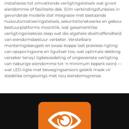
installasies tot omvattende verligtingstelsels wat groot
eiendomme of fasiliteite dek. Slim verbindingsfunksies in
gevorderde modelle stel integrasie met bestaande
huisoutomatiseringstelsels, sekuriteitsnetwerke en gebou-
bestuurplatforms moontlik, wat gesamentlike
verligtingsreaksies skep wat die algehele doeltreffendheid
van eiendomsbestuur verbeter. Verstelbare
monteringsbeugels en swaai-koppe laat presiese rigting
van opsporingsone en liguitset toe, wat optimale dekking
verseker terwyl ligbesoedeling of ongewenste verligting
van naburige eiendomme tot ‘n minimum beperk word —
wat LED-ligte met bewegingsensors geskik maak vir
stedelike omgewings met nou eiendomsgrense.