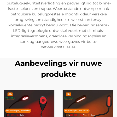
buitelug-sekuriteitsverligting en padverligting tot binne-
kaste, kelders en trappe. Weerbestande ontwerpe maak
betroubare buitelugprestasie moontlik deur verskeie
omgewingsomstandighede te weerstaan terwyl
konsekwente bedryf behou word. Die bewegingsensor-
LED-lig-tegnologie ontwikkel voort met slimhuis-
integrasievermoëns, draadlose verbindingsopsies en
sonkrag-aangedrewe weergawes vir buite-
netwerkinstallasies.
Aanbevelings vir nuwe
produkte