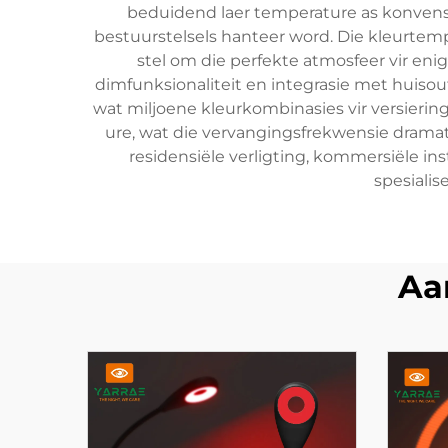
beduidend laer temperature as konvensi
bestuurstelsels hanteer word. Die kleurtemp
stel om die perfekte atmosfeer vir eni
dimfunksionaliteit en integrasie met huiso
wat miljoene kleurkombinasies vir versieri
ure, wat die vervangingsfrekwensie dramat
residensiële verligting, kommersiële ins
spesialis
Aa