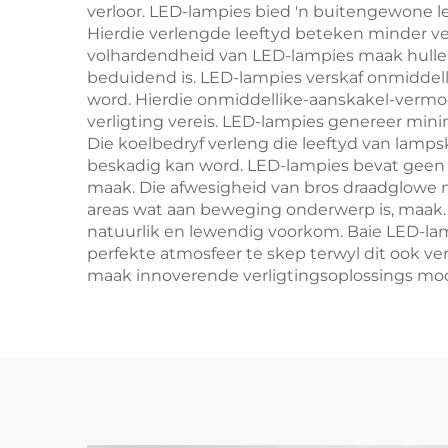
verloor. LED-lampies bied 'n buitengewone le
Hierdie verlengde leeftyd beteken minder v
volhardendheid van LED-lampies maak hulle 
beduidend is. LED-lampies verskaf onmiddell
word. Hierdie onmiddellike-aanskakel-vermoë i
verligting vereis. LED-lampies genereer mini
Die koelbedryf verleng die leeftyd van lamp
beskadig kan word. LED-lampies bevat geen gi
maak. Die afwesigheid van bros draadglowe m
areas wat aan beweging onderwerp is, maak. 
natuurlik en lewendig voorkom. Baie LED-lam
perfekte atmosfeer te skep terwyl dit ook v
maak innoverende verligtingsoplossings moo