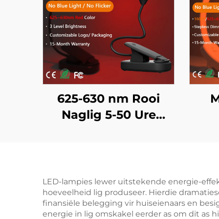
625-630 nm Rooi
M
Naglig 5-50 Ure
Gebruik 3 Helderheid
62
Instellings Swart
Kle
Liggaam Vinnige 1-
Uur USB Herlaai
LED-lampies lewer uitstekende energie-effekti
hoeveelheid lig produseer. Hierdie dramatiese
finansiële belegging vir huiseienaars en bes
energie in lig omskakel eerder as om dit as h