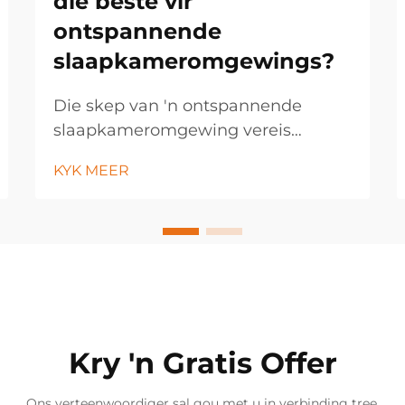
die beste vir
ontspannende
slaapkameromgewings?
Die skep van 'n ontspannende
slaapkameromgewing vereis
noukeurige oorweging van talle
KYK MEER
faktore, waarvan beligting een van
die mees noodsaaklike elemente is
wat slaapkwaliteit en algehele
gemak beïnvloed. Die
kleurtemperatuur van
slaapkamerbeligting speel 'n
sleutelrol ...
Kry 'n Gratis Offer
Ons verteenwoordiger sal gou met u in verbinding tree.