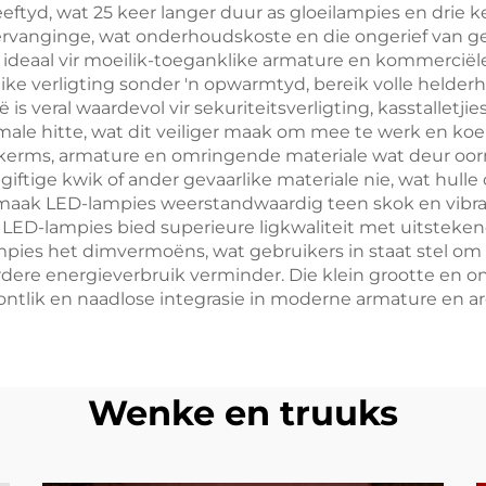
eftyd, wat 25 keer langer duur as gloeilampies en drie 
ervanginge, wat onderhoudskoste en die ongerief van g
ideaal vir moeilik-toeganklike armature en kommerciël
ike verligting sonder 'n opwarmtyd, bereik volle helde
s veral waardevol vir sekuriteitsverligting, kasstalletj
male hitte, wat dit veiliger maak om mee te werk en ko
skerms, armature en omringende materiale wat deur oorm
ftige kwik of ander gevaarlike materiale nie, wat hulle
aak LED-lampies weerstandwaardig teen skok en vibrasi
LED-lampies bied superieure ligkwaliteit met uitsteke
pies het dimvermoëns, wat gebruikers in staat stel om 
erdere energieverbruik verminder. Die klein grootte en
ntlik en naadlose integrasie in moderne armature en a
Wenke en truuks