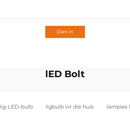
Dien in
lED Bolt
lig-LED-bulb
ligbulb vir die huis
lampies l