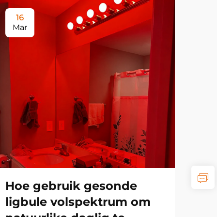
16
2
Mar
Ma
Hoe gebruik gesonde
Ho
ligbule volspektrum om
vo