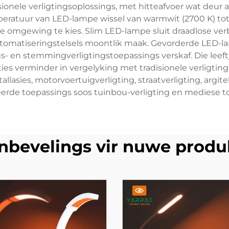
onele verligtingsoplossings, met hitteafvoer wat deur 
eratuur van LED-lampe wissel van warmwit (2700 K) tot k
ge omgewing te kies. Slim LED-lampe sluit draadlose ve
utomatiseringstelsels moontlik maak. Gevorderde LED-l
ngs- en stemmingverligtingstoepassings verskaf. Die lee
ies verminder in vergelyking met tradisionele verligtin
tallasies, motorvoertuigverligting, straatverligting, arg
eerde toepassings soos tuinbou-verligting en mediese t
nbevelings vir nuwe produ