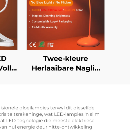
ED
Twee-kleure
olle
Herlaaibare Naglig
00K
1600K Amber en
slig
625~630nm Rooi
am
Traplose Verdowwer
met Geheue 18U
isionele gloeilampies terwyl dit dieselfde
trisiteitsrekeninge, wat LED-lampies 'n slim
Batteryleeftyd Type-
 dat LED-tegnologie die meeste elektriese
C
% van hul energie deur hitte-ontwikkeling