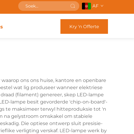
AF
Kry 'n Offerte
s
r waarop ons ons huise, kantore en openbare
-toestel wat lig produseer wanneer elektriese
'n draad (filament) genereer, skep LED-lampe
LED-lampe besit gevorderde 'chip-on-board'-
gs te maksimeer terwyl hitteproduksie tot 'n
m na gelystroom omskakel om stabiele
adig. Die optiese ontwerp sluit presisie-
eflike verligting verskaf. LED-lampe werk by