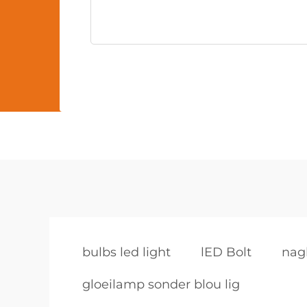
bulbs led light
lED Bolt
nag
gloeilamp sonder blou lig