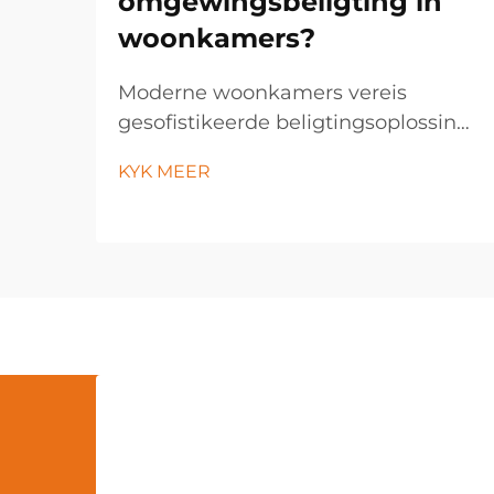
omgewingsbeligting in
woonkamers?
Moderne woonkamers vereis
gesofistikeerde beligtingsoplossings
wat beide funksionaliteit en
KYK MEER
estetiese aantreklikheid verbeter. 'n
LED-vloerlamp tree op as 'n
veelsoortige beligtingsinrigting wat
die atmosfeer van enige ruimte
deur sy energie-doeltreffende
tegnologie transformeer...