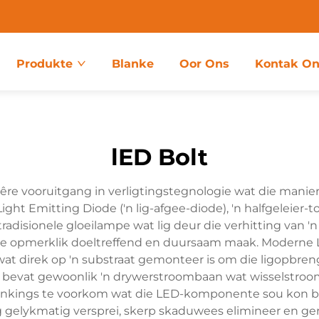
Produkte
Blanke
Oor Ons
Kontak On
lED Bolt
re vooruitgang in verligtingstegnologie wat die manie
Light Emitting Diode ('n lig-afgee-diode), 'n halfgeleier
tradisionele gloeilampe wat lig deur die verhitting van 
ulle opmerklik doeltreffend en duursaam maak. Moderne 
 wat direk op 'n substraat gemonteer is om die ligopbren
bevat gewoonlik 'n drywerstroombaan wat wisselstroo
nkings te voorkom wat die LED-komponente sou kon besk
g gelykmatig versprei, skerp skaduwees elimineer en geri