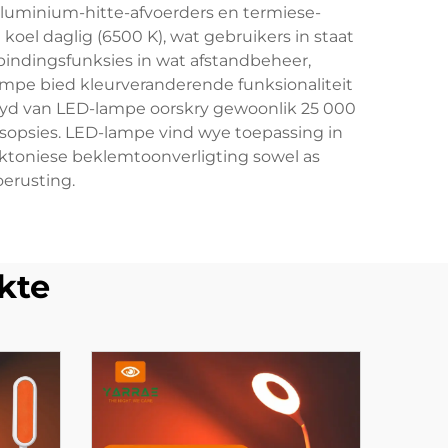
aluminium-hitte-afvoerders en termiese-
oel daglig (6500 K), wat gebruikers in staat
rbindingsfunksies in wat afstandbeheer,
ampe bied kleurveranderende funksionaliteit
ftyd van LED-lampe oorskry gewoonlik 25 000
gsopsies. LED-lampe vind wye toepassing in
itektoniese beklemtoonverligting sowel as
oerusting.
kte