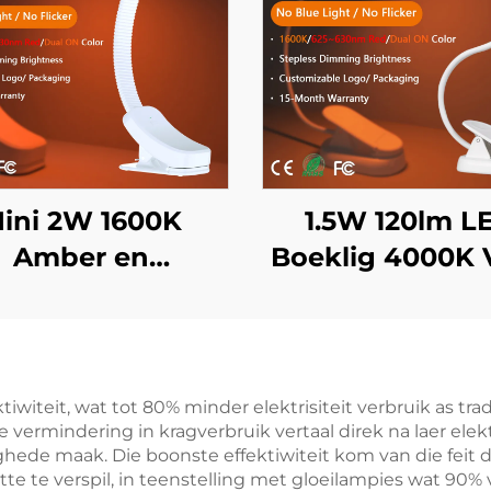
ini 2W 1600K
1.5W 120lm L
Amber en
Boeklig 4000K V
5~630nm Rooi
Spektrum & 16
ur Geen Blou Lig
Amberkleur Lee
& Flikker Wit
Swart Ligga
Liggaam LED
Boeklig
witeit, wat tot 80% minder elektrisiteit verbruik as trad
 vermindering in kragverbruik vertaal direk na laer elek
Boeklig
ighede maak. Die boonste effektiwiteit kom van die feit
itte te verspil, in teenstelling met gloeilampies wat 90