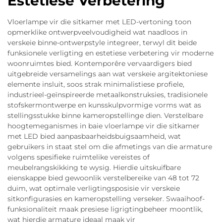
Estetiese Verbetering
Vloerlampe vir die sitkamer met LED-vertoning toon
opmerklike ontwerpveelvoudigheid wat naadloos in
verskeie binne-ontwerpstyle integreer, terwyl dit beide
funksionele verligting en estetiese verbetering vir moderne
woonruimtes bied. Kontemporêre vervaardigers bied
uitgebreide versamelings aan wat verskeie argitektoniese
elemente insluit, soos strak minimalistiese profiele,
industrieel-geïnspireerde metaalkonstruksies, tradisionele
stofskermontwerpe en kunsskulpvormige vorms wat as
stellingsstukke binne kameropstellinge dien. Verstelbare
hoogtemeganismes in baie vloerlampe vir die sitkamer
met LED bied aanpasbaarheidsbuigsaamheid, wat
gebruikers in staat stel om die afmetings van die armature
volgens spesifieke ruimtelike vereistes of
meubelrangskikking te wysig. Hierdie uitskuifbare
eienskappe bied gewoonlik verstelbereike van 48 tot 72
duim, wat optimale verligtingsposisie vir verskeie
sitkonfigurasies en kameropstelling verseker. Swaaihoof-
funksionaliteit maak presiese ligrigtingbeheer moontlik,
wat hierdie armature ideaal maak vir