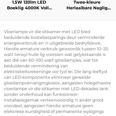
1.5W 120lm LED
Twee-kleure
Boeklig 4000K Volle
Herlaaibare Naglig
Spektrum & 1600K
1600K Amber en
Amberkleur Leeslig
625~630nm Rooi
Swart Liggaam
Traplose Verdowwer
Boeklig
met Geheue 18U
Vloerlampe vir die sitkamer met LED bied
Batteryleeftyd Type-C
beduidende kostebesparings deur verminderde
energieverbruik en 'n uitgebreide bedryfslewe.
Hierdie armature verbruik gewoonlik tussen 10–20
watt terwyl hulle lig voorsien wat gelykstaande is
aan dié van 60–100 watt gloeilampies, wat tot
beduidende vermindering van
elektrisiteitsrekeninge oor tyd lei. Die lang leeftyd
van LED-komponente elimineer gereelde
gloeilampvervangingkoste, aangesien hoëgehawte
vloerlampe vir die sitkamer met LED dekades lank
sonder onderhoud kan funksioneer.
Installasiegemak verteenwoordig 'n ander groot
voordeel, aangesien hierdie armature geen
elektriese kundigheid of permanente wysigings