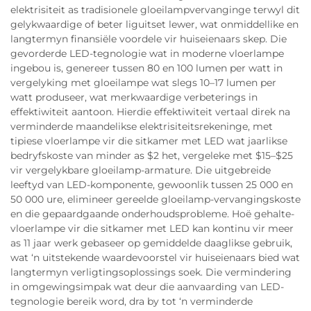
elektrisiteit as tradisionele gloeilampvervanginge terwyl dit
gelykwaardige of beter liguitset lewer, wat onmiddellike en
langtermyn finansiële voordele vir huiseienaars skep. Die
gevorderde LED-tegnologie wat in moderne vloerlampe
ingebou is, genereer tussen 80 en 100 lumen per watt in
vergelyking met gloeilampe wat slegs 10–17 lumen per
watt produseer, wat merkwaardige verbeterings in
effektiwiteit aantoon. Hierdie effektiwiteit vertaal direk na
verminderde maandelikse elektrisiteitsrekeninge, met
tipiese vloerlampe vir die sitkamer met LED wat jaarlikse
bedryfskoste van minder as $2 het, vergeleke met $15–$25
vir vergelykbare gloeilamp-armature. Die uitgebreide
leeftyd van LED-komponente, gewoonlik tussen 25 000 en
50 000 ure, elimineer gereelde gloeilamp-vervangingskoste
en die gepaardgaande onderhoudsprobleme. Hoë gehalte-
vloerlampe vir die sitkamer met LED kan kontinu vir meer
as 11 jaar werk gebaseer op gemiddelde daaglikse gebruik,
wat ‘n uitstekende waardevoorstel vir huiseienaars bied wat
langtermyn verligtingsoplossings soek. Die vermindering
in omgewingsimpak wat deur die aanvaarding van LED-
tegnologie bereik word, dra by tot ‘n verminderde