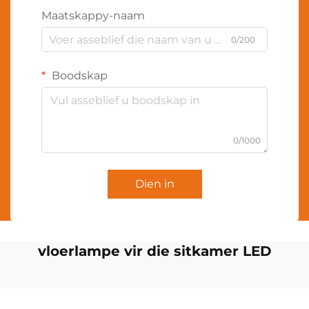
Maatskappy-naam
0/200
Boodskap
0/1000
Dien in
vloerlampe vir die sitkamer LED