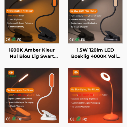
1600K Amber Kleur
1.5W 120lm LED
Nul Blou Lig Swart
Boeklig 4000K Volle
Liggaam LED Boeklig
Spektrum & 1600K
Amberkleur Leeslig
Swart Liggaam
Boeklig