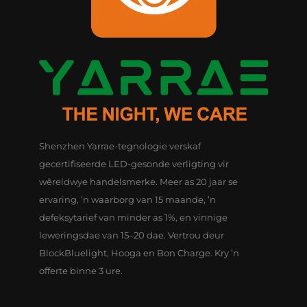
Shenzhen Yarrae-tegnologie verskaf
gecertifiseerde LED-gesonde verligting vir
wêreldwye handelsmerke. Meer as 20 jaar se
ervaring, ’n waarborg van 15 maande, ’n
defeksytarief van minder as 1%, en vinnige
leweringsdae van 15–20 dae. Vertrou deur
BlockBluelight, Hooga en Bon Charge. Kry ’n
offerte binne 3 ure.