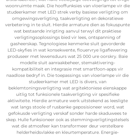
woonruimte maak. Die hooffunksies van vloerlampe vir die
studeerkamer met LED strek verby basiese verligting om
omgewingsverligting, taakverligting en dekoratiewe
verbetering in te sluit. Hierdie armature dien as fokuspunte
wat bestaande inrigting aanvul terwyl dit praktiese
verligtingsoplossings bied vir lees, ontspanning of
gasheerskap. Tegnologiese kenmerke sluit gevorderde
LED-skyfies in wat konsekwente, flouervrye ligaflewering
produseer met lewensduurs wat 25 000 ure oorskry. Baie
modelle sluit aanraakbeheer, stemaktivering-
kompatibiliteit en integrasie met smartfoon-apps vir
naadlose bedryf in. Die toepassings van vloerlampe vir die
studeerkamer met LED is divers, van
beklemtoningsverligting wat argitektoniese eienskappe
uitlig tot funksionele taakverligting vir spesifieke
aktiwiteite. Hierdie armature werk uitstekend as leesligte
wat langs stoole of rusbanke geposisioneer word, wat
gefokusde verligting verskaf sonder harde skaduwees te
skep. Hulle funksioneer ook as stemmingverligtingstelsels
wat die atmosfeer kan transformeer deur verstelbare
helderheidsvlakke en kleurtemperature. Energie-