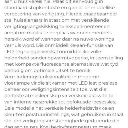
aan u huis vereis nie. Plaas dit eenvoudig in
standaard stopkontakte en geniet onmiddellike
verbetering van verligting. Hierdie draagbaarheid
stel huiseienaars in staat om met verskillende
verligtingsrangskikking te eksperimenteer en
armature maklik te herplaas wanneer meubels
herskik word of wanneer daar na nuwe wonings
verhuis word. Die onmiddellike-aan-funksie van
LED-tegnologie verskaf onmiddellike volle
helderheid sonder opwarmtydperke, in teenstelling
met kompakte fluorescente alternatiewe wat tyd
benodig om optimale uitset te bereik.
Verminderingsfunksionaliteit in moderne
vloerlampe vir die sitkamer met LED laat presiese
beheer oor verligtingsintensiteit toe, wat die
perfekte atmosfeer skep vir verskeie aktiwiteite —
van intieme gesprekke tot gefokusde leesessies.
Baie modelle het verskeie helderheidsvlakke en
kleurtemperatuurinstellings, wat gebruikers in staat
stel om verligtingsomstandighede gedurende die
dag aan te pas. Koel bedryfstemperature maak