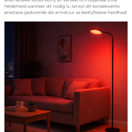
alternatiewe vereis word, en verskaf onmiddellike volle
helderheid wanneer dit nodig is, terwyl dit konsekwente
prestasie gedurende die armatuur se bedryfslewe handhaaf.