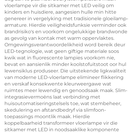
vloerlampe vir die sitkamer met LED veilig om
kinders en huisdiere, aangesien hulle min hitte
genereer in vergelyking met tradisionele gloeilamp-
armature. Hierdie veiligheidsfunksie verminder ook
brandrisiko's en voorkom ongelukkige brandwonde
as gevolg van kontak met warm oppervlaktes.
Omgewingsverantwoordelikheid word bereik deur
LED-tegnologie, wat geen giftige materiale soos
kwik wat in fluorescente lampies voorkom nie,
bevat en aansienlik minder koolstofuitstoot oor hul
lewensiklus produseer. Die uitstekende ligkwaliteit
van moderne LED-vloerlampe elimineer flikkering
en verskaf konsekwente kleurweergawe wat
ruimtes meer lewendig en genoodsaak maak. Slim-
integrasievermoëns laat verbinding met
huisoutomatiseringstelsels toe, wat stembeheer,
skedulering en afstandbedryf via slimfoon-
toepassings moontlik maak. Hierdie
koppelbaarheid transformeer vloerlampe vir die
sitkamer met LED in noodsaaklike komponente