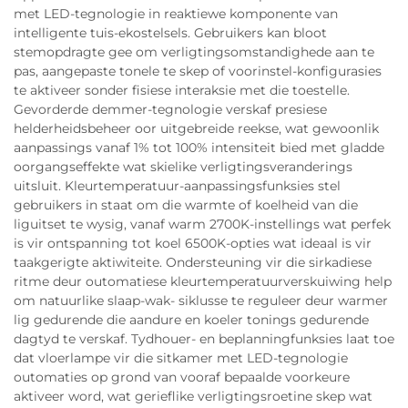
met LED-tegnologie in reaktiewe komponente van
intelligente tuis-ekostelsels. Gebruikers kan bloot
stemopdragte gee om verligtingsomstandighede aan te
pas, aangepaste tonele te skep of voorinstel-konfigurasies
te aktiveer sonder fisiese interaksie met die toestelle.
Gevorderde demmer-tegnologie verskaf presiese
helderheidsbeheer oor uitgebreide reekse, wat gewoonlik
aanpassings vanaf 1% tot 100% intensiteit bied met gladde
oorgangseffekte wat skielike verligtingsveranderings
uitsluit. Kleurtemperatuur-aanpassingsfunksies stel
gebruikers in staat om die warmte of koelheid van die
liguitset te wysig, vanaf warm 2700K-instellings wat perfek
is vir ontspanning tot koel 6500K-opties wat ideaal is vir
taakgerigte aktiwiteite. Ondersteuning vir die sirkadiese
ritme deur outomatiese kleurtemperatuurverskuiwing help
om natuurlike slaap-wak- siklusse te reguleer deur warmer
lig gedurende die aandure en koeler tonings gedurende
dagtyd te verskaf. Tydhouer- en beplanningfunksies laat toe
dat vloerlampe vir die sitkamer met LED-tegnologie
outomaties op grond van vooraf bepaalde voorkeure
aktiveer word, wat gerieflike verligtingsroetine skep wat