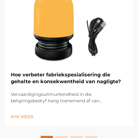
Hoe verbeter fabriekspesialisering die
gehalte en konsekwentheid van nagligte?
Vervaardigingsuitmuntendheid in die
beligtingsbedryf hang toenemend af van
fabriekspesialiseringsstrategieë wat noukeurige
gehaltekontrole en konsekwente produkresultate
KYK MEER
moontlik maak. Moderne beligtingsvervaardigers
maak gebruik van gevorderde
fabriekspesialiseringstegnologieë...