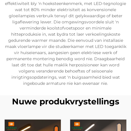
effektiwiteit bly 'n hoeksteenkenmerk, met LED-tegnologie
wat tot 80% minder elektrisiteit as konvensionele
gloeilampies verbruik terwyl dit gelykwaardige of beter
ligaflewering lewer. Die omgewingsvoordele sluit 'n
verminderde koolstofvoetspoor en minimale
hitteproduksie in, wat bydra tot laer verkoelingskoste
gedurende warmer maande. Die eenvoud van installasie
maak vloerlampe vir die studeerkamer met LED toeganklik
vir huiseienaars, aangesien geen elektriese werk of
permanente montering benodig word nie. Draagbaarheid
laat dit toe dat hulle maklik herposisioneer kan word
volgens veranderende behoeftes of seisoenale
inrigtingsopdaterings, wat 'n buigsaamheid bied wat
ingeboude armature nie kan ewenaar nie.
Nuwe produkvrystellings