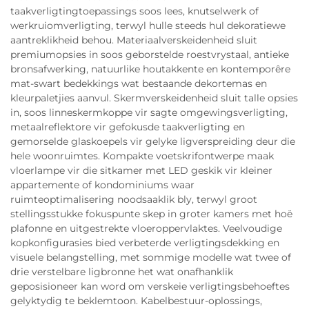
taakverligtingtoepassings soos lees, knutselwerk of
werkruiomverligting, terwyl hulle steeds hul dekoratiewe
aantreklikheid behou. Materiaalverskeidenheid sluit
premiumopsies in soos geborstelde roestvrystaal, antieke
bronsafwerking, natuurlike houtakkente en kontemporêre
mat-swart bedekkings wat bestaande dekortemas en
kleurpaletjies aanvul. Skermverskeidenheid sluit talle opsies
in, soos linneskermkoppe vir sagte omgewingsverligting,
metaalreflektore vir gefokusde taakverligting en
gemorselde glaskoepels vir gelyke ligverspreiding deur die
hele woonruimtes. Kompakte voetskrifontwerpe maak
vloerlampe vir die sitkamer met LED geskik vir kleiner
appartemente of kondominiums waar
ruimteoptimalisering noodsaaklik bly, terwyl groot
stellingsstukke fokuspunte skep in groter kamers met hoë
plafonne en uitgestrekte vloeroppervlaktes. Veelvoudige
kopkonfigurasies bied verbeterde verligtingsdekking en
visuele belangstelling, met sommige modelle wat twee of
drie verstelbare ligbronne het wat onafhanklik
geposisioneer kan word om verskeie verligtingsbehoeftes
gelyktydig te beklemtoon. Kabelbestuur-oplossings,