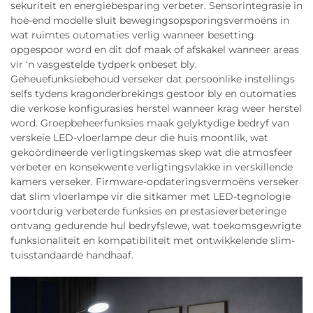
sekuriteit en energiebesparing verbeter. Sensorintegrasie in
hoë-end modelle sluit bewegingsopsporingsvermoëns in
wat ruimtes outomaties verlig wanneer besetting
opgespoor word en dit dof maak of afskakel wanneer areas
vir ‘n vasgestelde tydperk onbeset bly.
Geheuefunksiebehoud verseker dat persoonlike instellings
selfs tydens kragonderbrekings gestoor bly en outomaties
die verkose konfigurasies herstel wanneer krag weer herstel
word. Groepbeheerfunksies maak gelyktydige bedryf van
verskeie LED-vloerlampe deur die huis moontlik, wat
gekoördineerde verligtingskemas skep wat die atmosfeer
verbeter en konsekwente verligtingsvlakke in verskillende
kamers verseker. Firmware-opdateringsvermoëns verseker
dat slim vloerlampe vir die sitkamer met LED-tegnologie
voortdurig verbeterde funksies en prestasieverbeteringe
ontvang gedurende hul bedryfslewe, wat toekomsgewrigte
funksionaliteit en kompatibiliteit met ontwikkelende slim-
tuisstandaarde handhaaf.