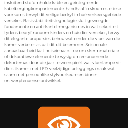
insluitend stofomhulde kable en geïntegreerde
kabelbergingkompartemente, handhaaf ‘n skoon estetiese
voorkoms terwyl dit veilige bedryf in hoë-verkeersgebiede
verseker. Basisstabiliteitstegnologie sluit geweegde
fondamente en anti-kantel-meganismes in wat sekuriteit
tydens bedryf rondom kinders en huisdier verseker, terwyl
dit elegante proporsies behou wat eerder die vloei van die
kamer verbeter as dat dit dit belemmer. Seisoenale
aanpasbaarheid laat huiseienaars toe om skermmateriale
of dekoratiewe elemente te wysig om veranderende
dekortemas deur die jaar te weerspieël, wat vloerlampe vir
die sitkamer met LED veelzijdige beleggings maak wat
saam met persoonlike stylvoorkeure en binne-
ontwerptendense ontwikkel.