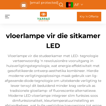
[email protected]
AF
Kry 'n Offerte
vloerlampe vir die sitkamer
LED
Vloerlampe vir die studeerkamer met LED- tegnologie
verteenwoordig 'n rewolusionêre vooruitgang in
huisverligtingstegnologie, wat energie-effektiwiteit met
gesofistikeerde ontwerp-aesthetika kombineer. Hierdie
moderne verligtingsoplossings maak gebruik van lig-
afgewende-diode-tegnologie om uitstekende verligting te
lewer terwyl dit beduidend minder krag verbruik as
tradisionele gloeilamp- of fluorescente-alternatiewe.
Moderne LED-vloerlampe integreer slim funksies soos
dimfunksionaliteit, kleurtemperatuurinstelling en
afstandbeheer, wat hulle veelzijdige toevoegings tot enige