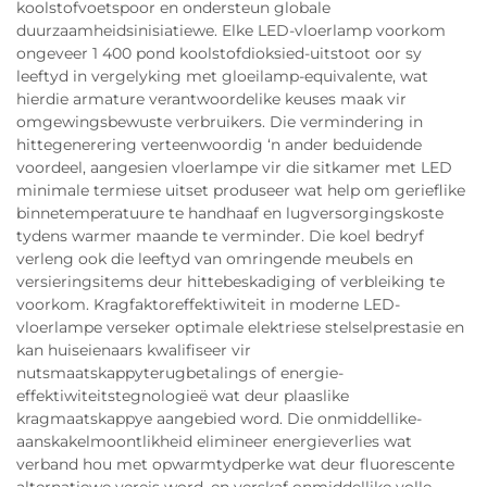
koolstofvoetspoor en ondersteun globale
duurzaamheidsinisiatiewe. Elke LED-vloerlamp voorkom
ongeveer 1 400 pond koolstofdioksied-uitstoot oor sy
leeftyd in vergelyking met gloeilamp-equivalente, wat
hierdie armature verantwoordelike keuses maak vir
omgewingsbewuste verbruikers. Die vermindering in
hittegenerering verteenwoordig ‘n ander beduidende
voordeel, aangesien vloerlampe vir die sitkamer met LED
minimale termiese uitset produseer wat help om gerieflike
binnetemperatuure te handhaaf en lugversorgingskoste
tydens warmer maande te verminder. Die koel bedryf
verleng ook die leeftyd van omringende meubels en
versieringsitems deur hittebeskadiging of verbleiking te
voorkom. Kragfaktoreffektiwiteit in moderne LED-
vloerlampe verseker optimale elektriese stelselprestasie en
kan huiseienaars kwalifiseer vir
nutsmaatskappyterugbetalings of energie-
effektiwiteitstegnologieë wat deur plaaslike
kragmaatskappye aangebied word. Die onmiddellike-
aanskakelmoontlikheid elimineer energieverlies wat
verband hou met opwarmtydperke wat deur fluorescente