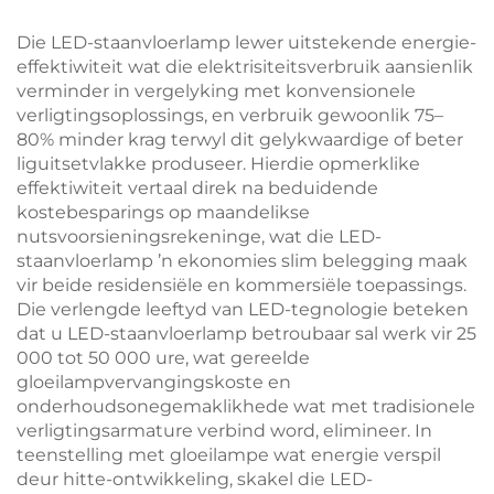
Swart Liggaam
met 1800Mah
Boeklig
Herlaaibare Battery
Die LED-staanvloerlamp lewer uitstekende energie-
effektiwiteit wat die elektrisiteitsverbruik aansienlik
verminder in vergelyking met konvensionele
verligtingsoplossings, en verbruik gewoonlik 75–
80% minder krag terwyl dit gelykwaardige of beter
liguitsetvlakke produseer. Hierdie opmerklike
effektiwiteit vertaal direk na beduidende
kostebesparings op maandelikse
nutsvoorsieningsrekeninge, wat die LED-
staanvloerlamp ’n ekonomies slim belegging maak
vir beide residensiële en kommersiële toepassings.
Die verlengde leeftyd van LED-tegnologie beteken
dat u LED-staanvloerlamp betroubaar sal werk vir 25
000 tot 50 000 ure, wat gereelde
gloeilampvervangingskoste en
onderhoudsonegemaklikhede wat met tradisionele
verligtingsarmature verbind word, elimineer. In
teenstelling met gloeilampe wat energie verspil
deur hitte-ontwikkeling, skakel die LED-