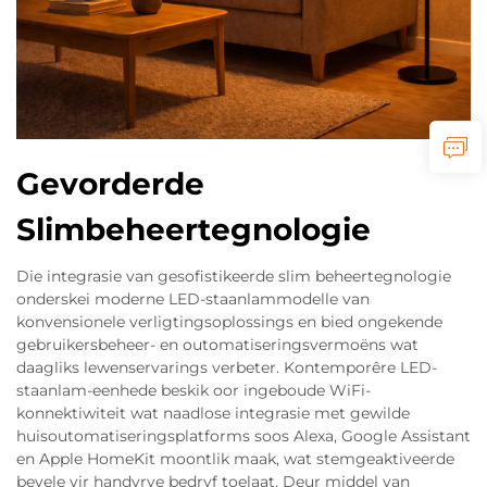
Gevorderde
Slimbeheertegnologie
Die integrasie van gesofistikeerde slim beheertegnologie
onderskei moderne LED-staanlammodelle van
konvensionele verligtingsoplossings en bied ongekende
gebruikersbeheer- en outomatiseringsvermoëns wat
daagliks lewenservarings verbeter. Kontemporêre LED-
staanlam-eenhede beskik oor ingeboude WiFi-
konnektiwiteit wat naadlose integrasie met gewilde
huisoutomatiseringsplatforms soos Alexa, Google Assistant
en Apple HomeKit moontlik maak, wat stemgeaktiveerde
bevele vir handvrye bedryf toelaat. Deur middel van