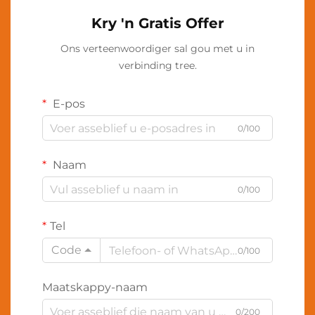
Kry 'n Gratis Offer
Ons verteenwoordiger sal gou met u in
verbinding tree.
E-pos
0/100
Naam
0/100
Tel
Code
0/100
Maatskappy-naam
0/200