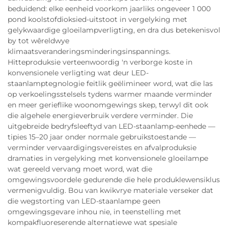
beduidend: elke eenheid voorkom jaarliks ongeveer 1 000
pond koolstofdioksied-uitstoot in vergelyking met
gelykwaardige gloeilampverligting, en dra dus betekenisvol
by tot wêreldwye
klimaatsveranderingsminderingsinspannings.
Hitteproduksie verteenwoordig 'n verborge koste in
konvensionele verligting wat deur LED-
staanlamptegnologie feitlik geëlimineer word, wat die las
op verkoelingsstelsels tydens warmer maande verminder
en meer gerieflike woonomgewings skep, terwyl dit ook
die algehele energieverbruik verdere verminder. Die
uitgebreide bedryfsleeftyd van LED-staanlamp-eenhede —
tipies 15–20 jaar onder normale gebruikstoestande —
verminder vervaardigingsvereistes en afvalproduksie
dramaties in vergelyking met konvensionele gloeilampe
wat gereeld vervang moet word, wat die
omgewingsvoordele gedurende die hele produklewensiklus
vermenigvuldig. Bou van kwikvrye materiale verseker dat
die wegstorting van LED-staanlampe geen
omgewingsgevare inhou nie, in teenstelling met
kompakfluoreserende alternatiewe wat spesiale