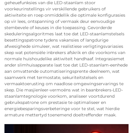
geheuefunksies van die LED-staanlam stoor
voorkeurinstellings vir verskillende gebruikers of
aktiwiteite en roep onmiddellik die optimale konfigurasies
op vir lees, ontspanning of vermaak deur eenvoudige
stembevele of keuses in die toepassing. Gevorderde
skeduleringsalgoritmes laat toe dat LED-staanlamstelsels
besettingspatrone tydens vakansies of langdurige
afwesighede simuleer, wat realistiese verligtingsvariasies
skep wat potensiële inbrekers afskrik en die voorkoms van
normale huishoudelike aktiwiteit handhaaf. Integrasiemet
ander slimhuisapparate laat toe dat LED-staanlam-eenhede
aan omvattende outomatiseringsprente deelneem, wat
saamwerk met termostate, sekuriteitstelsels en
vermaaktoerusting om naadlose omgewingservarings te
skep. Die masjienleer-vermoëns wat in baanbrekers-LED-
staanlamtegnologie voorkom, analiseer voortdurend
gebruikspatrone om prestasie te optimaliseer en
energiebesparingsverbeteringe voor te stel, wat hierdie
armature mettertyd toenemend doeltreffender maak.