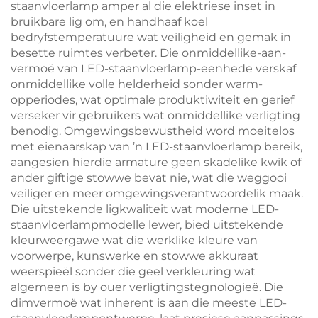
staanvloerlamp amper al die elektriese inset in
bruikbare lig om, en handhaaf koel
bedryfstemperatuure wat veiligheid en gemak in
besette ruimtes verbeter. Die onmiddellike-aan-
vermoë van LED-staanvloerlamp-eenhede verskaf
onmiddellike volle helderheid sonder warm-
opperiodes, wat optimale produktiwiteit en gerief
verseker vir gebruikers wat onmiddellike verligting
benodig. Omgewingsbewustheid word moeitelos
met eienaarskap van ’n LED-staanvloerlamp bereik,
aangesien hierdie armature geen skadelike kwik of
ander giftige stowwe bevat nie, wat die weggooi
veiliger en meer omgewingsverantwoordelik maak.
Die uitstekende ligkwaliteit wat moderne LED-
staanvloerlampmodelle lewer, bied uitstekende
kleurweergawe wat die werklike kleure van
voorwerpe, kunswerke en stowwe akkuraat
weerspieël sonder die geel verkleuring wat
algemeen is by ouer verligtingstegnologieë. Die
dimvermoë wat inherent is aan die meeste LED-