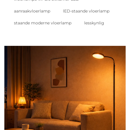
aanraakvloerlamp
lED-staande vloerlamp
staande moderne vloerlamp
lesskynlig