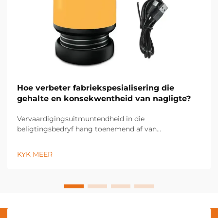
Hoe verbeter fabriekspesialisering die
gehalte en konsekwentheid van nagligte?
Vervaardigingsuitmuntendheid in die
beligtingsbedryf hang toenemend af van
fabriekspesialiseringsstrategieë wat noukeurige
gehaltekontrole en konsekwente produkresultate
KYK MEER
moontlik maak. Moderne beligtingsvervaardigers
maak gebruik van gevorderde
fabriekspesialiseringstegnologieë...