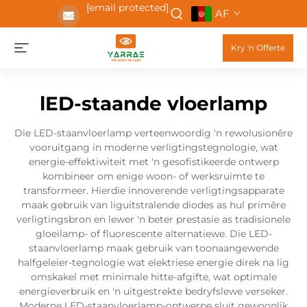
[email protected]
AF
Kry 'n Offerte
lED-staande vloerlamp
Die LED-staanvloerlamp verteenwoordig 'n rewolusionêre
vooruitgang in moderne verligtingstegnologie, wat
energie-effektiwiteit met 'n gesofistikeerde ontwerp
kombineer om enige woon- of werksruimte te
transformeer. Hierdie innoverende verligtingsapparate
maak gebruik van liguitstralende diodes as hul primêre
verligtingsbron en lewer 'n beter prestasie as tradisionele
gloeilamp- of fluorescente alternatiewe. Die LED-
staanvloerlamp maak gebruik van toonaangewende
halfgeleier-tegnologie wat elektriese energie direk na lig
omskakel met minimale hitte-afgifte, wat optimale
energieverbruik en 'n uitgestrekte bedryfslewe verseker.
Moderne LED-staanvloerlamp-ontwerpe sluit gewoonlik