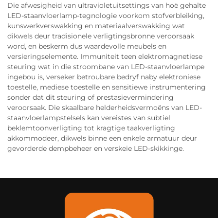
Die afwesigheid van ultravioletuitsettings van hoë gehalte
LED-staanvloerlamp-tegnologie voorkom stofverbleiking,
kunswerkverswakking en materiaalverswakking wat
dikwels deur tradisionele verligtingsbronne veroorsaak
word, en beskerm dus waardevolle meubels en
versieringselemente. Immuniteit teen elektromagnetiese
steuring wat in die stroombane van LED-staanvloerlampe
ingebou is, verseker betroubare bedryf naby elektroniese
toestelle, mediese toestelle en sensitiewe instrumentering
sonder dat dit steuring of prestasievermindering
veroorsaak. Die skaalbare helderheidsvermoëns van LED-
staanvloerlampstelsels kan vereistes van subtiel
beklemtoonverligting tot kragtige taakverligting
akkommodeer, dikwels binne een enkele armatuur deur
gevorderde dempbeheer en verskeie LED-skikkinge.