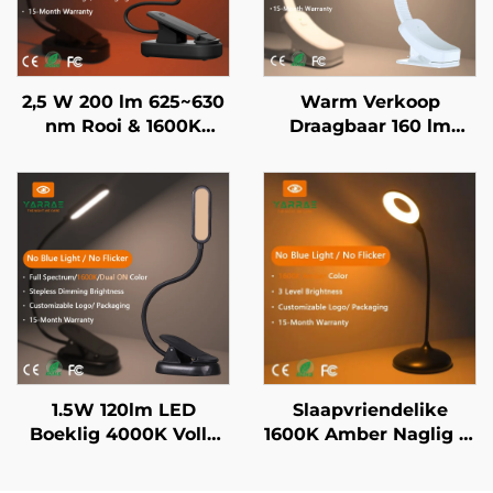
2,5 W 200 lm 625~630
Warm Verkoop
nm Rooi & 1600K
Draagbaar 160 lm
Amber Kleur Swart
1600K Amber & Vol
Liggaam Draagbare
Spektrum Kleur Geen
Clip-op LED Boeklig
Blou Lig & Flikkering
Wit Liggaam LED
Boeklig
1.5W 120lm LED
Slaapvriendelike
Boeklig 4000K Volle
1600K Amber Naglig in
Spektrum & 1600K
Swart 3 Verstelbare
Amberkleur Leeslig
Helderheid Instellings