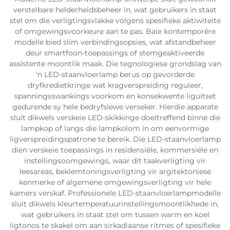
verstelbare helderheidsbeheer in, wat gebruikers in staat
stel om die verligtingsvlakke volgens spesifieke aktiwiteite
of omgewingsvoorkeure aan te pas. Baie kontemporêre
modelle bied slim verbindingsopsies, wat afstandbeheer
deur smartfoon-toepassings of stemgeaktiveerde
assistente moontlik maak. Die tegnologiese grondslag van
'n LED-staanvloerlamp berus op gevorderde
dryfkredietkringe wat kragverspreiding reguleer,
spanningsswankings voorkom en konsekwente liguitset
gedurende sy hele bedryfslewe verseker. Hierdie apparate
sluit dikwels verskeie LED-skikkinge doeltreffend binne die
lampkop of langs die lampkolom in om eenvormige
ligverspreidingspatrone te bereik. Die LED-staanvloerlamp
dien verskeie toepassings in residensiële, kommersiële en
instellingsoomgewings, waar dit taakverligting vir
leesareas, beklemtoningsverligting vir argitektoniese
kenmerke of algemene omgewingsverligting vir hele
kamers verskaf. Professionele LED-staanvloerlampmodelle
sluit dikwels kleurtemperatuurinstellingsmoontlikhede in,
wat gebruikers in staat stel om tussen warm en koel
ligtonos te skakel om aan sirkadiaanse ritmes of spesifieke