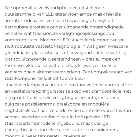
Die opmerklike veelvoudigheid en uitstekende
duurzaamheid van LED-staanvloerlampe maak hierdie
armature ideaal vir verskeie toepassings, terwyl dit
betroubare prestasie onder uitdagende omstandighede
verseker wat tradisionele verligtingsoplossings sou
kompromitteer. Moderne LED-staanvloerlampontwerpe
sluit robuuste vastestof-tegnologie in wat geen kwesbare
gloeidraade, glasomhulsels of bewegende dele bevat nie,
wat tot uitstekende weerstand teen vibrasie, impak en
termiese siklusse lei wat die bedryfslewe ver meer as
konvensionele alternatiewe verleng. Die kompakte aard van
LED-komponente laat dit toe vir LED-
staanvloerlampvervaardigers om innoverende vormfaktore
en verstelbare konfigurasies te skep wat onmoontlik is met
die groot, tradisionele verligtingselemente, insluitend
buigbare posisieerarms, draaikoppe en modulêre
hegtstelsels wat aan veranderende ruimtelike vereistes kan
aanpas. Weerbestandheid wat in hoë gehalte LED-
staanvloerlampmodelle ingebou is, maak veilige
buitegebruik in oordekte areas, patio's en sonkamers
moontlik, waar temperatuurswings en