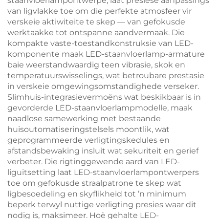
staanvloerlampontwerpe, laat presiese aanpassings
van ligvlakke toe om die perfekte atmosfeer vir
verskeie aktiwiteite te skep — van gefokusde
werktaakke tot ontspanne aandvermaak. Die
kompakte vaste-toestandkonstruksie van LED-
komponente maak LED-staanvloerlamp-armature
baie weerstandwaardig teen vibrasie, skok en
temperatuurswisselings, wat betroubare prestasie
in verskeie omgewingsomstandighede verseker.
Slimhuis-integrasievermoëns wat beskikbaar is in
gevorderde LED-staanvloerlampmodelle, maak
naadlose samewerking met bestaande
huisoutomatiseringstelsels moontlik, wat
geprogrammeerde verligtingskedules en
afstandsbewaking insluit wat sekuriteit en gerief
verbeter. Die rigtinggewende aard van LED-
liguitsetting laat LED-staanvloerlampontwerpers
toe om gefokusde straalpatrone te skep wat
ligbesoedeling en skyflikheid tot ’n minimum
beperk terwyl nuttige verligting presies waar dit
nodig is, maksimeer. Hoë gehalte LED-