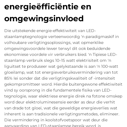
energieëfficiëntie en
omgewingsinvloed
Die uitstekende energie-effektiwiteit van LED-
staanlamptegnologie verteenwoordig 'n paradigmaskif in
volhoubare verligtingsoplossings, wat opmerklike
omgewingsvoordele lewer terwyl dit ook beduidende
ekonomiese voordele vir verbruikers bied. 'n Tipiese LED-
staanlamp verbruik slegs 10–15 watt elektrisiteit om 'n
liguitset te produseer wat gelykstaande is aan 'n 100-watt
gloeilamp, wat tot energieverbruiksvermindering van tot
85% lei sonder dat die verligtingskwaliteit of -intensiteit
gekompromitteer word. Hierdie buitengewone effektiwiteit
vind sy oorsprong in die fundamentele fisika van LED-
tegnologie, waar elektriese energie direk na fotone omskep
word deur elektroluminesensie eerder as deur die verhit
van drade tot gloei, wat die geweldige energieverlies wat
inherent is aan tradisionele verligtingsmetodes, elimineer.
Die vermindering in koolstofvoetspoor wat deur die
aanvaarding van LED-staanlampe bereik word, is