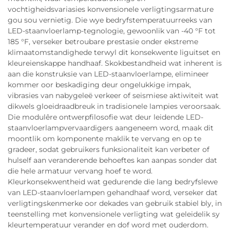
vochtigheidsvariasies konvensionele verligtingsarmature
gou sou vernietig. Die wye bedryfstemperatuurreeks van
LED-staanvloerlamp-tegnologie, gewoonlik van -40 °F tot
185 °F, verseker betroubare prestasie onder ekstreme
klimaatomstandighede terwyl dit konsekwente liguitset en
kleureienskappe handhaaf. Skokbestandheid wat inherent is
aan die konstruksie van LED-staanvloerlampe, elimineer
kommer oor beskadiging deur ongelukkige impak,
vibrasies van nabygeleë verkeer of seismiese aktiwiteit wat
dikwels gloeidraadbreuk in tradisionele lampies veroorsaak.
Die modulêre ontwerpfilosofie wat deur leidende LED-
staanvloerlampvervaardigers aangeneem word, maak dit
moontlik om komponente maklik te vervang en op te
gradeer, sodat gebruikers funksionaliteit kan verbeter of
hulself aan veranderende behoeftes kan aanpas sonder dat
die hele armatuur vervang hoef te word.
Kleurkonsekwentheid wat gedurende die lang bedryfslewe
van LED-staanvloerlampen gehandhaaf word, verseker dat
verligtingskenmerke oor dekades van gebruik stabiel bly, in
teenstelling met konvensionele verligting wat geleidelik sy
kleurtemperatuur verander en dof word met ouderdom.