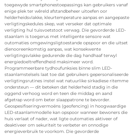
toegewyde smartphonestoepassings kan gebruikers vanaf
enige plek ter wêreld afstandbeheer uitoefen oor
helderheidsvlakke, kleurtemperature aanpas en aangepaste
verligtingskedules skep, wat verseker dat optimale
verligting hul tuisvoetstoot verwag. Die gevorderde LED-
staanlam is toegerus met intelligente sensore wat
outomaties omgewingsligtoestande opspoor en die uitset
dienooreenkomstig aanpas, wat konsekwente
verligtingsvlakke gedurende die dag handhaaf terwyl
energiedoeltreffendheid maksimeer word.
Programmeerbare tydhoufunksies binne slim LED-
staanlamstelsels laat toe dat gebruikers gepersonaliseerde
verligtingsrutines instel wat natuurlike sirkadiese ritemme
ondersteun — dit beteken dat helderheid stadig in die
oggend verhoog word en teen die middag en aand
afgetrap word om beter slaappatrone te bevorder.
Geospesifiseringvermoëns (geofencing) in hoogwaardige
LED-staanlammodelle kan opspoor wanneer bewoners die
huis verlaat of nader, wat ligte outomaties aktiveer of
deaktiveer om sekuriteit te verbeter en onnodige
energieverbruik te voorkom. Die gevorderde