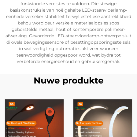
funksionele vereistes te voldoen. Die stewige
basiskonstruksie van hoë gehalte LED-staanvloerlamp-
eenhede verseker stabiliteit terwyl estetiese aantreklikheid
behou word deur verskeie materiaalopsies soos
geborstelde metaal, hout of kontemporêre polimeer-
afwerking. Gevorderde LED-staanvloerlamp-ontwerpe sluit
dikwels bewegingssensore of besettingopsporingsstelsels
in wat verligting outomaties aktiveer wanneer
teenwoordigheid opgespoor word, wat bydra tot
verbeterde energiebehoud en gebruikersgemak.
Nuwe produkte