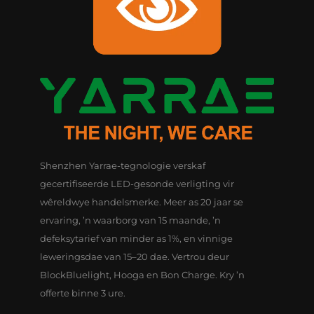
Shenzhen Yarrae-tegnologie verskaf
gecertifiseerde LED-gesonde verligting vir
wêreldwye handelsmerke. Meer as 20 jaar se
ervaring, ’n waarborg van 15 maande, ’n
defeksytarief van minder as 1%, en vinnige
leweringsdae van 15–20 dae. Vertrou deur
BlockBluelight, Hooga en Bon Charge. Kry ’n
offerte binne 3 ure.