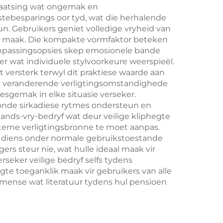
Battery
erkaatsing wat ongemak en
stebesparings oor tyd, wat die herhalende
. Gebruikers geniet volledige vryheid van
ik maak. Die kompakte vormfaktor beteken
Aanpassingsopsies skep emosionele bande
r wat individuele stylvoorkeure weerspieël.
 versterk terwyl dit praktiese waarde aan
by veranderende verligtingsomstandighede
esgemak in elke situasie verseker.
onde sirkadiese rytmes ondersteun en
ands-vry-bedryf wat deur veilige kliphegte
terne verligtingsbronne te moet aanpas.
e diens onder normale gebruikstoestande
rs steur nie, wat hulle ideaal maak vir
seker veilige bedryf selfs tydens
gte toeganklik maak vir gebruikers van alle
ense wat literatuur tydens hul pensioen