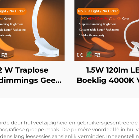
2 W Traplose
1.5W 120lm L
dimmings Geen
Boeklig 4000K V
ou 1600K Amber
Spektrum & 16
rligtingskleur
Amberkleur Lee
rt Liggaam LED
Swart Ligga
Boeklig
Boeklig
de deur hul veelzijdigheid en gebruikersgesentreerde 
mografiese groepe maak. Die primêre voordeel lê in hul
dens lang leesessies aansienlik verminder. In teenstelli