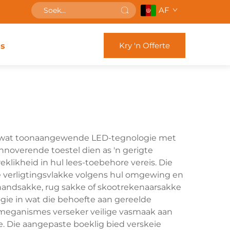
AF
Kry 'n Offerte
s
ng, wat toonaangewende LED-tegnologie met
noverende toestel dien as 'n gerigte
reklikheid in hul lees-toebehore vereis. Die
ie verligtingsvlakke volgens hul omgewing en
n handsakke, rug sakke of skootrekenaarsakke
gie in wat die behoefte aan gereelde
mmeganismes verseker veilige vasmaak aan
. Die aangepaste boeklig bied verskeie