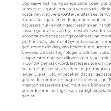
boplaasverligting, rig aangepaste boekligte 
konsentrasieprobleme kan veroorsaak, elimin
koste van wegwerp-batterye uitskakel terwy
muuruitlaatgate en verlengsnoere, wat lees
dat lesers hul verligtingsoplossing kan han
tussen gebruikers en hul toestelle, wat funk
Korporatiewe toepassings profiteer van merki
werknemers, kliënte of byeenkomsdeelnemers
gedurende die dag, van helder buitelugomsta
Gevorderde LED-tegnologie produseer natuur
slaapversteuring wat dikwels met blouligbloo
moontlik gemaak word, laat lesers toe om ge
Volhardings-toetse verseker langtermynbetr
lewer. Die stil bedryf beteken dat aangepast
gedeelde ruimtes en nagtelike leesroetine. 
maratonleessessies. Die intuïtiewe beheerint
ouderdomme en tegniese vaardigheidsvlakke
geniet.