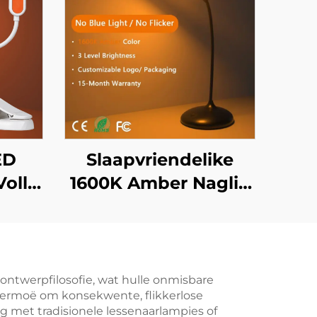
ED
Slaapvriendelike
olle
1600K Amber Naglig
00K
in Swart 3
slig
Verstelbare
am
Helderheid
Instellings met
ontwerpfilosofie, wat hulle onmisbare
 vermoë om konsekwente, flikkerlose
1800Mah Herlaaibare
ng met tradisionele lessenaarlampies of