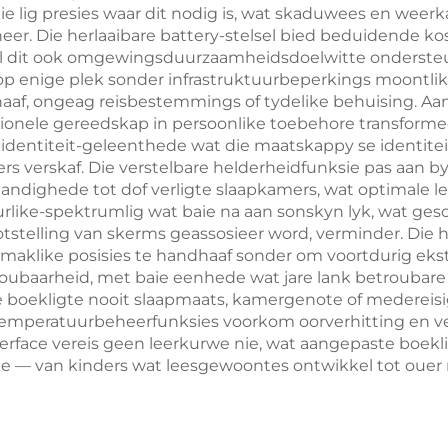
die lig presies waar dit nodig is, wat skaduwees en we
eer. Die herlaaibare battery-stelsel bied beduidende ko
l dit ook omgewingsduurzaamheidsdoelwitte ondersteun
 op enige plek sonder infrastruktuurbeperkings moontl
dhaaf, ongeag reisbestemmings of tydelike behuising. 
sionele gereedskap in persoonlike toebehore transformee
dentiteit-geleenthede wat die maatskappy se identiteit
 verskaf. Die verstelbare helderheidfunksie pas aan 
ndighede tot dof verligte slaapkamers, wat optimale le
like-spektrumlig wat baie na aan sonskyn lyk, wat ges
tstelling van skerms geassosieer word, verminder. Die h
maklike posisies te handhaaf sonder om voortdurig eks
oubaarheid, met baie eenhede wat jare lank betroubar
e boekligte nooit slaapmaats, kamergenote of medereisige
Temperatuurbeheerfunksies voorkom oorverhitting en ver
erface vereis geen leerkurwe nie, wat aangepaste boekli
 — van kinders wat leesgewoontes ontwikkel tot ouer m