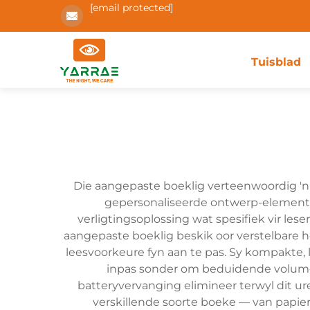
[email protected]
Tuisblad
Die aangepaste boeklig verteenwoordig 'n
gepersonaliseerde ontwerp-elemente 
verligtingsoplossing wat spesifiek vir lese
aangepaste boeklig beskik oor verstelbare h
leesvoorkeure fyn aan te pas. Sy kompakte, 
inpas sonder om beduidende volume b
batteryvervanging elimineer terwyl dit 
verskillende soorte boeke — van papie