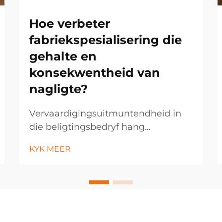
Hoe verbeter
fabriekspesialisering die
gehalte en
konsekwentheid van
nagligte?
Vervaardigingsuitmuntendheid in
die beligtingsbedryf hang
toenemend af van
KYK MEER
fabriekspesialiseringsstrategieë wat
noukeurige gehaltekontrole en
konsekwente produkresultate
moontlik maak. Moderne
beligtingsvervaardigers maak
gebruik van gevorderde