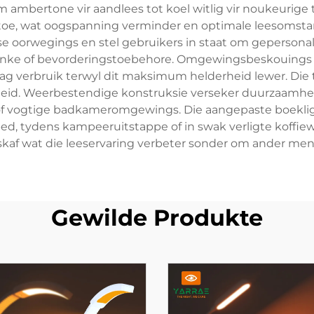
 ambertone vir aandlees tot koel witlig vir noukeurig
aal toe, wat oogspanning verminder en optimale leesoms
e oorwegings en stel gebruikers in staat om gepersonal
skenke of bevorderingstoebehore. Omgewingsbeskouings 
g verbruik terwyl dit maksimum helderheid lewer. Die 
kerheid. Weerbestendige konstruksie verseker duurzaamh
f vogtige badkameromgewings. Die aangepaste boeklig t
e bed, tydens kampeeruitstappe of in swak verligte koffi
rskaf wat die leeservaring verbeter sonder om ander men
Gewilde Produkte