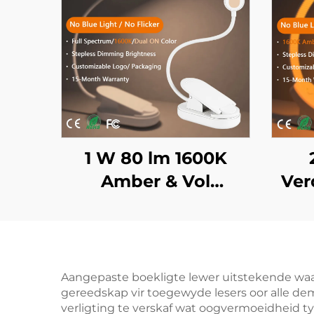
1 W 80 lm 1600K
Amber & Vol
Ver
Spektrum Kleur Geen
Bl
Blou Lig & Flikkering
Ve
Wit Liggaam LED
Swa
Boeklig
Aangepaste boekligte lewer uitstekende waar
gereedskap vir toegewyde lesers oor alle de
verligting te verskaf wat oogvermoeidheid ty