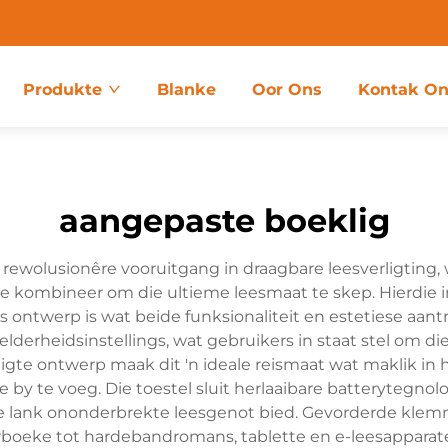
Produkte
Blanke
Oor Ons
Kontak On
aangepaste boeklig
 rewolusionêre vooruitgang in draagbare leesverligti
kombineer om die ultieme leesmaat te skep. Hierdie in
rs ontwerp is wat beide funksionaliteit en estetiese aant
elderheidsinstellings, wat gebruikers in staat stel om d
ligte ontwerp maak dit 'n ideale reismaat wat maklik i
y te voeg. Die toestel sluit herlaaibare batterytegnolo
ure lank ononderbrekte leesgenot bied. Gevorderde kle
rboeke tot hardebandromans, tablette en e-leesapparate