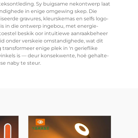
e teksontleding. Sy buigsame nekontwerp laat
tandighede in enige omgewing skep. Die
iseerde gravures, kleurskemas en selfs logo-
is in die ontwerp ingebou, met energie-
toestel beskik oor intuïtiewe aanraakbeheer
eid onder verskeie omstandighede, wat dit
ransformeer enige plek in 'n gerieflike
ewinkels is — deur konsekwente, hoë gehalte-
se naby te steur.