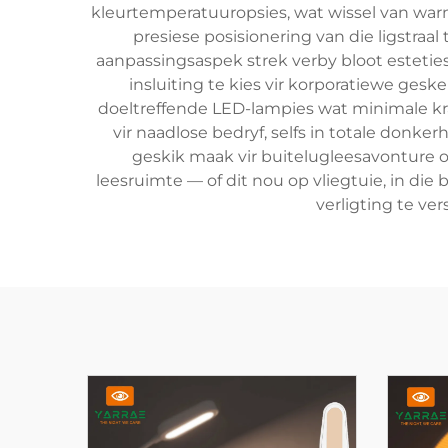
kleurtemperatuuropsies, wat wissel van warm
presiese posisionering van die ligstr
aanpassingsaspek strek verby bloot esteties
insluiting te kies vir korporatiewe ge
doeltreffende LED-lampies wat minimale kra
vir naadlose bedryf, selfs in totale don
geskik maak vir buitelugleesavonture o
leesruimte — of dit nou op vliegtuie, in di
verligting te ve