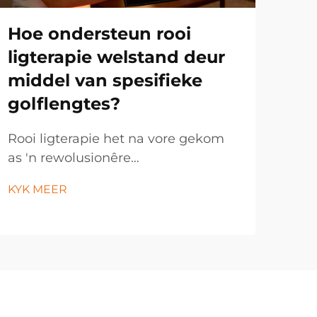
Hoe ondersteun rooi
Ho
ligterapie welstand deur
li
middel van spesifieke
na
golflengtes?
na
Rooi ligterapie het na vore gekom
Mod
as 'n rewolusionêre
die
welstandtegnologie wat die krag
van
KYK MEER
KYK
van spesifieke liggolflengtes benut
ver
om genesing en sellulêre
ver
regenerasie te bevorder. Hierdie
ver
innoverende behandelingsmetode
bel
maak gebruik van presiese
die 
frekwensies van rooi en naby-...
te b