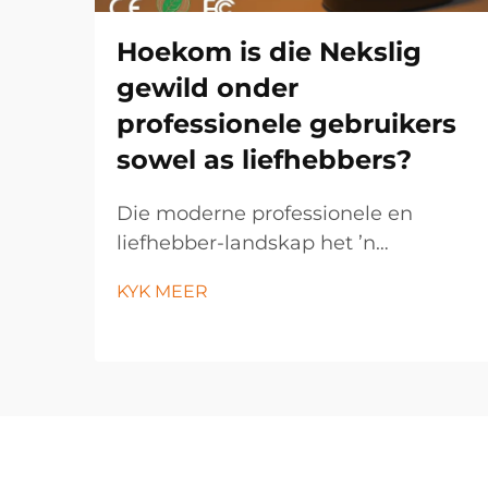
Hoekom is die Nekslig
gewild onder
professionele gebruikers
sowel as liefhebbers?
Die moderne professionele en
liefhebber-landskap het ’n
opmerklike verskuiwing na hands-
KYK MEER
vry verligtingsoplossings beleef, met
die nekslig wat ’n onmisbare
gereedskap geword het oor ’n wye
verskeidenheid nydige en
persoonlike toepassings. Hierdie
innoverende verligting...