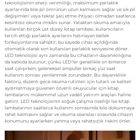
teknolojisinin enerji verimliliği, maksimum parlaklık
ayarlarında bile pil ömrünün uzun kalmasını sağlar ve sık pil
değişimleri veya tekrar şarj etme ihtiyacı olmadan saatlerce
kesintisiz okuma imkânı sunar. Yataktan okuma amacıyla
kullanılan birçok üst düzey kitap lambası, kullanıcıların
tercih ettiği parlaklık ayarlarını hatırlayan bellek
fonksiyonlarına sahiptir; bu sayede cihaz açıldığında
otomatik olarak son kullanılan parlaklık seviyesine döner.
LED teknolojisi aynı zamanda bu cihazların dayanıklılığına
da katkıda bulunur; çünkü LED’ler genellikle on binlerce
saat çalışırken, geleneksel ampuller birkaç yüz saat
kullanım sonrası yenilenmek zorundadır. Bu dayanıklılık
faktörü, düzenli gece okuma rutinleri için tutarlı ve kaliteli
aydınlatmaya güvenen özverili okuyucular için kitap
lambalarını mükemmel uzun vadeli yatırım araçları haline
getirir. LED teknolojisinin soğuk çalışma özelliği ise kitap
lambalarının saatlerce kullanım sonrasında bile dokunmaya
rahat kalmasını sağlar ve okuma seansları sırasında cihazın
konumunu ayarlarken yanma veya rahatsızlık riskini önler.