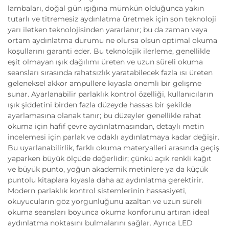
lambaları, doğal gün ışığına mümkün olduğunca yakın
tutarlı ve titremesiz aydınlatma üretmek için son teknoloji
yarı iletken teknolojisinden yararlanır; bu da zaman veya
ortam aydınlatma durumu ne olursa olsun optimal okuma
koşullarını garanti eder. Bu teknolojik ilerleme, genellikle
eşit olmayan ışık dağılımı üreten ve uzun süreli okuma
seansları sırasında rahatsızlık yaratabilecek fazla ısı üreten
geleneksel akkor ampullere kıyasla önemli bir gelişme
sunar. Ayarlanabilir parlaklık kontrol özelliği, kullanıcıların
ışık şiddetini birden fazla düzeyde hassas bir şekilde
ayarlamasına olanak tanır; bu düzeyler genellikle rahat
okuma için hafif çevre aydınlatmasından, detaylı metin
incelemesi için parlak ve odaklı aydınlatmaya kadar değişir.
Bu uyarlanabilirlik, farklı okuma materyalleri arasında geçiş
yaparken büyük ölçüde değerlidir; çünkü açık renkli kağıt
ve büyük punto, yoğun akademik metinlere ya da küçük
puntolu kitaplara kıyasla daha az aydınlatma gerektirir.
Modern parlaklık kontrol sistemlerinin hassasiyeti,
okuyucuların göz yorgunluğunu azaltan ve uzun süreli
okuma seansları boyunca okuma konforunu artıran ideal
aydınlatma noktasını bulmalarını sağlar. Ayrıca LED