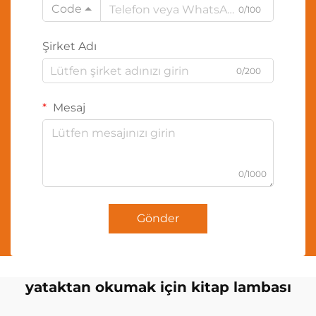
Code
0/100
Şirket Adı
0/200
Mesaj
0/1000
Gönder
yataktan okumak için kitap lambası