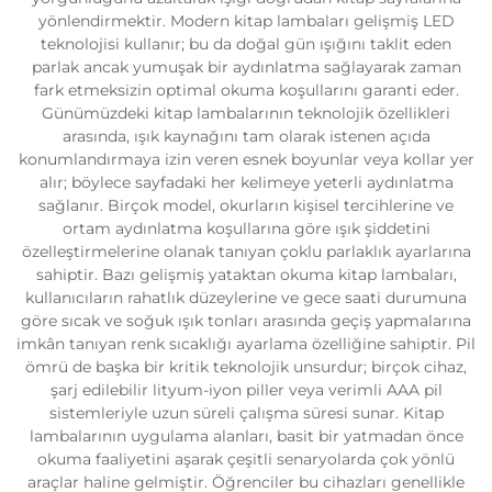
yönlendirmektir. Modern kitap lambaları gelişmiş LED
teknolojisi kullanır; bu da doğal gün ışığını taklit eden
parlak ancak yumuşak bir aydınlatma sağlayarak zaman
fark etmeksizin optimal okuma koşullarını garanti eder.
Günümüzdeki kitap lambalarının teknolojik özellikleri
arasında, ışık kaynağını tam olarak istenen açıda
konumlandırmaya izin veren esnek boyunlar veya kollar yer
alır; böylece sayfadaki her kelimeye yeterli aydınlatma
sağlanır. Birçok model, okurların kişisel tercihlerine ve
ortam aydınlatma koşullarına göre ışık şiddetini
özelleştirmelerine olanak tanıyan çoklu parlaklık ayarlarına
sahiptir. Bazı gelişmiş yataktan okuma kitap lambaları,
kullanıcıların rahatlık düzeylerine ve gece saati durumuna
göre sıcak ve soğuk ışık tonları arasında geçiş yapmalarına
imkân tanıyan renk sıcaklığı ayarlama özelliğine sahiptir. Pil
ömrü de başka bir kritik teknolojik unsurdur; birçok cihaz,
şarj edilebilir lityum-iyon piller veya verimli AAA pil
sistemleriyle uzun süreli çalışma süresi sunar. Kitap
lambalarının uygulama alanları, basit bir yatmadan önce
okuma faaliyetini aşarak çeşitli senaryolarda çok yönlü
araçlar haline gelmiştir. Öğrenciler bu cihazları genellikle