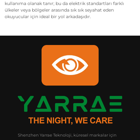
kullanıma olanak tanır; bu da elektrik standartları farklı
ülkeler veya bölgeler arasında sık sık seyahat eden
okuyucular için ideal bir yol arkadaşıdır.
Shenzhen Yarrae Teknoloji, küresel markalar için