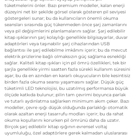
tüketmelerini önler. Bazı premium modeller, kalan enerji
düzeyini net bir şekilde görsel olarak gösteren pil seviyesi
göstergeleri sunar; bu da kullanıcıların önemli okuma
seansları sırasında güç tükenmeden önce şarj zamanlarını
veya pil değişimlerini planlamalarını sağlar. Şarj edilebilir
kitap ışıklarının şarj kolaylığı genellikle bilgisayarlar, duvar
adaptörleri veya taşınabilir şarj cihazlarından USB
bağlantısı ile şarj edilebilme imkânını içerir; bu da mevcut
elektrik prizlerine bağlı olmaksızın güç sağlama esnekliği
sağlar. Kaliteli kitap ışıkları için pil ömrü özellikleri, tek bir
şarjla genellikle yirmi saatten fazla sürekli kullanım süresini
aşar; bu da en azından en kararlı okuyucuların bile kesintisiz
birden fazla okuma seansı yaşamasını sağlar. Düşük güç
tüketimli LED teknolojisi, bu uzatılmış performansa büyük
ölçüde katkıda bulunur; pilin tam çevrimi boyunca parlak
ve tutarlı aydınlatma sağlarken minimum akım çeker. Bazı
modeller, çevre ışığı düşük olduğunda parlaklığı otomatik
olarak azaltan enerji tasarrufu modları içerir; bu da rahat
okuma koşullarını korurken pil ömrünü daha da uzatır.
Birçok şarj edilebilir kitap ışığının evrensel voltaj
uyumluluğu, özel adaptörlere gerek kalmadan uluslararası