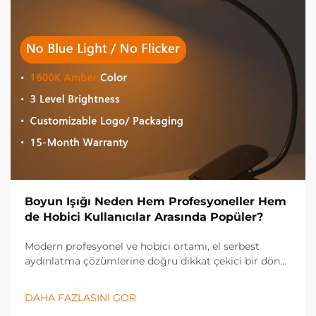
Boyun Işığı Neden Hem Profesyoneller Hem
de Hobici Kullanıcılar Arasında Popüler?
Modern profesyonel ve hobici ortamı, el serbest
aydınlatma çözümlerine doğru dikkat çekici bir dönüş
yaşadı; bu bağlamda boyun ışığı, çeşitli sektörlerde ve
kişisel uygulamalarda vazgeçilmez bir araç haline
DAHA FAZLASINI GÖR
geldi. Bu yenilikçi aydınlatma...