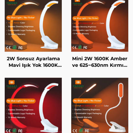
2W Sonsuz Ayarlama
Mini 2W 1600K Amber
Mavi Işık Yok 1600K
ve 625~630nm Kırmızı
Turuncu Aydınlatma
Renkli Mavi Işık ve
Rengi Siyah Cisim LED
Flicker Yok Beyaz
Kitap Işığı
Gövdeli LED Kitap Işığı