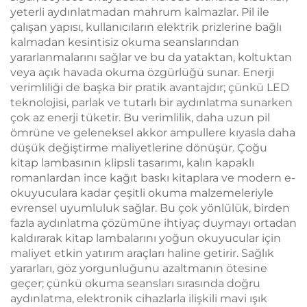
yeterli aydınlatmadan mahrum kalmazlar. Pil ile
çalışan yapısı, kullanıcıların elektrik prizlerine bağlı
kalmadan kesintisiz okuma seanslarından
yararlanmalarını sağlar ve bu da yataktan, koltuktan
veya açık havada okuma özgürlüğü sunar. Enerji
verimliliği de başka bir pratik avantajdır; çünkü LED
teknolojisi, parlak ve tutarlı bir aydınlatma sunarken
çok az enerji tüketir. Bu verimlilik, daha uzun pil
ömrüne ve geleneksel akkor ampullere kıyasla daha
düşük değiştirme maliyetlerine dönüşür. Çoğu
kitap lambasının klipsli tasarımı, kalın kapaklı
romanlardan ince kağıt baskı kitaplara ve modern e-
okuyuculara kadar çeşitli okuma malzemeleriyle
evrensel uyumluluk sağlar. Bu çok yönlülük, birden
fazla aydınlatma çözümüne ihtiyaç duymayı ortadan
kaldırarak kitap lambalarını yoğun okuyucular için
maliyet etkin yatırım araçları haline getirir. Sağlık
yararları, göz yorgunluğunu azaltmanın ötesine
geçer; çünkü okuma seansları sırasında doğru
aydınlatma, elektronik cihazlarla ilişkili mavi ışık