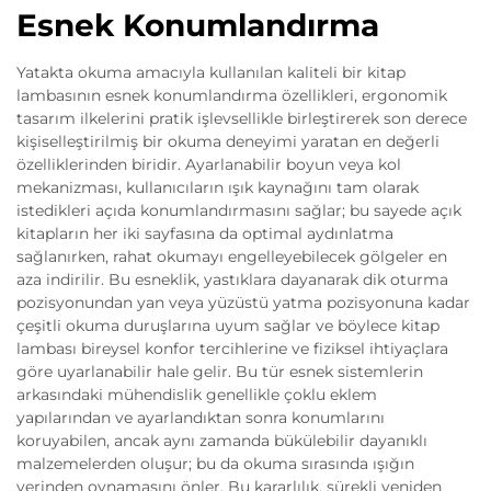
Esnek Konumlandırma
Yatakta okuma amacıyla kullanılan kaliteli bir kitap
lambasının esnek konumlandırma özellikleri, ergonomik
tasarım ilkelerini pratik işlevsellikle birleştirerek son derece
kişiselleştirilmiş bir okuma deneyimi yaratan en değerli
özelliklerinden biridir. Ayarlanabilir boyun veya kol
mekanizması, kullanıcıların ışık kaynağını tam olarak
istedikleri açıda konumlandırmasını sağlar; bu sayede açık
kitapların her iki sayfasına da optimal aydınlatma
sağlanırken, rahat okumayı engelleyebilecek gölgeler en
aza indirilir. Bu esneklik, yastıklara dayanarak dik oturma
pozisyonundan yan veya yüzüstü yatma pozisyonuna kadar
çeşitli okuma duruşlarına uyum sağlar ve böylece kitap
lambası bireysel konfor tercihlerine ve fiziksel ihtiyaçlara
göre uyarlanabilir hale gelir. Bu tür esnek sistemlerin
arkasındaki mühendislik genellikle çoklu eklem
yapılarından ve ayarlandıktan sonra konumlarını
koruyabilen, ancak aynı zamanda bükülebilir dayanıklı
malzemelerden oluşur; bu da okuma sırasında ışığın
yerinden oynamasını önler. Bu kararlılık, sürekli yeniden