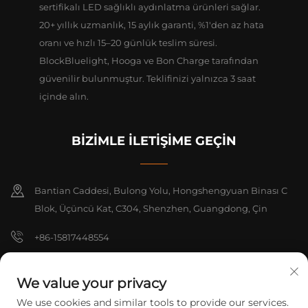
sertifikalı LED sağlıklı aydınlatma ürünleri sağlar.
20+ yıllık uzmanlık, 15 aylık garanti, %1'den az hata
oranı ve hızlı 15–20 günlük teslim süresi.
BlockBluelight, Hooga ve Bon Charge tarafından
güvenilir bulunmuştur. Teklifinizi yalnızca 3 saat
içinde alın.
BİZİMLE İLETİŞİME GEÇİN
Bantian Caddesi, Bulong Yolu, Hongshengyuan Binası C
Blok, Üçüncü Kat, C304, Shenzhen, Guangdong, Çin
+86-15817448554
[email protected]
We value your privacy
We use cookies and similar tools to provide our services.