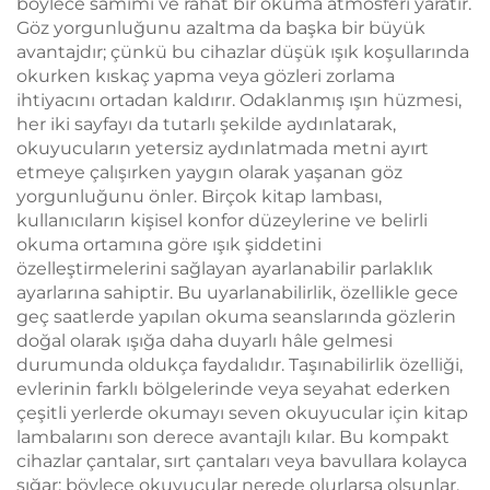
böylece samimi ve rahat bir okuma atmosferi yaratır.
Göz yorgunluğunu azaltma da başka bir büyük
avantajdır; çünkü bu cihazlar düşük ışık koşullarında
okurken kıskaç yapma veya gözleri zorlama
ihtiyacını ortadan kaldırır. Odaklanmış ışın hüzmesi,
her iki sayfayı da tutarlı şekilde aydınlatarak,
okuyucuların yetersiz aydınlatmada metni ayırt
etmeye çalışırken yaygın olarak yaşanan göz
yorgunluğunu önler. Birçok kitap lambası,
kullanıcıların kişisel konfor düzeylerine ve belirli
okuma ortamına göre ışık şiddetini
özelleştirmelerini sağlayan ayarlanabilir parlaklık
ayarlarına sahiptir. Bu uyarlanabilirlik, özellikle gece
geç saatlerde yapılan okuma seanslarında gözlerin
doğal olarak ışığa daha duyarlı hâle gelmesi
durumunda oldukça faydalıdır. Taşınabilirlik özelliği,
evlerinin farklı bölgelerinde veya seyahat ederken
çeşitli yerlerde okumayı seven okuyucular için kitap
lambalarını son derece avantajlı kılar. Bu kompakt
cihazlar çantalar, sırt çantaları veya bavullara kolayca
sığar; böylece okuyucular nerede olurlarsa olsunlar,