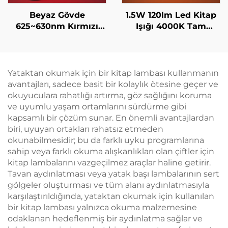
Beyaz Gövde
1.5W 120lm Led Kitap
625~630nm Kırmızı
Işığı 4000K Tam
Gece Lambası Sonsuz
Spektrum & 1600K
Ayarlı Parlaklık
Amber Renk Okuma
Otomatik Parlaklık
Işığı Siyah Gövde Kitap
Hafızası 800mAh Pil
Işığı
Yataktan okumak için bir kitap lambası kullanmanın
60 Saat Çalışma Süresi
avantajları, sadece basit bir kolaylık ötesine geçer ve
1 Saatte Hızlı Şarj
okuyuculara rahatlığı artırma, göz sağlığını koruma
ve uyumlu yaşam ortamlarını sürdürme gibi
kapsamlı bir çözüm sunar. En önemli avantajlardan
biri, uyuyan ortakları rahatsız etmeden
okunabilmesidir; bu da farklı uyku programlarına
sahip veya farklı okuma alışkanlıkları olan çiftler için
kitap lambalarını vazgeçilmez araçlar haline getirir.
Tavan aydınlatması veya yatak başı lambalarının sert
gölgeler oluşturması ve tüm alanı aydınlatmasıyla
karşılaştırıldığında, yataktan okumak için kullanılan
bir kitap lambası yalnızca okuma malzemesine
odaklanan hedeflenmiş bir aydınlatma sağlar ve