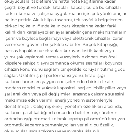
okuyuculara, tabletlere ve hatta nota kağıtlarına kadar
çeşitli boyut ve türdeki kitapları kapsar; bu da bu cihazları
farklı okuma ve çalışma uygulamaları için çok yönlü araçlar
haline getirir. Akıllı klips tasarımı, tek sayfalık belgelerden
birkaç inç kalınlığında kalın ders kitaplarına kadar farklı
kalınlıkları karşılayabilen ayarlanabilir çene mekanizmalarını
içerir ve böylece bağlamayı veya elektronik cihazları zarar
vermeden güvenli bir şekilde sabitler. Birçok kitap ışığı,
hassas kapakları ve ekranları koruyan lastik kaplı veya
yumuşak kaplamalı temas yüzeyleriyle donatılmış özel
klipslere sahiptir; aynı zamanda okuma seansları boyunca
cihazın konumunu sağlam bir şekilde koruyan tutma gücü
sağlar. Uzatılmış pil performansı yönü, kitap ışığı
kullanıcılarının en yaygın endişelerinden birini ele alır;
modern modeller yüksek kapasiteli şarj edilebilir piller veya
şarj aralıkları veya pil değişimleri arasında çalışma süresini
maksimize eden verimli enerji yönetim sistemleriyle
donatılmıştır. Gelişmiş enerji yönetim özellikleri arasında,
kullanıcı pasif kaldığında önceden belirlenmiş sürelerin
ardından ışığı otomatik olarak kapatıp pil ömrünü koruyan
otomatik kapanma zamanlayıcıları yer alır; bu özellik,
okuyucular ışığı açıkken uyuyup yanlışlıkla pili