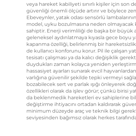
veya hareket kabiliyeti sınırlı kişiler için so
güvenliği önemli ölçüde artırır ve böylece ze
Ebeveynler, yatak odası sensörlü lambalarının
model, uyku bozulmasına neden olmayacak kad
sahiptir. Enerji verimliliği de başka bir büyü
geleneksel aydınlatmaya kıyasla gece boyu yan
kapanma özelliği, belirlenmiş bir hareketsiz
de kullanıcı konforunu korur. Pil ile çalışan 
tesisatı çalışması ya da kalıcı değişiklik gere
duydukları zaman kolayca yeniden yerleştirme
hassasiyet ayarları sunarak evcil hayvanlard
varlığına güvenilir şekilde tepki vermeyi sağ
bozabilecek sert ve parlak ışığı önleyerek 
özellikleri olarak da işlev görür; çünkü birisi
da beklenmedik hareketleri ev sahiplerine bil
değiştirme ihtiyacını ortadan kaldırarak güveni
minimum düzeyde araç ve teknik bilgi gerekti
seviyesinden bağımsız olarak herkes tarafından 