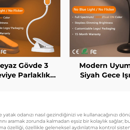
eyaz Gövde 3
Modern Uyum
viye Parlaklık
Siyah Gece Işı
tap Aydınlatma
1600K Bal Reng
ak Odası Yatağın
4000K Tam
aşucu Lambası
Spektrum Bey
0K Amber Renk
Akıllı Sürekl
 yatak odanızı nasıl gezindiğinizi ve kullanacağınızı dön
larını aramak zorunda kalmadan eşsiz bir kolaylık sağlar; 
D Kitap Okuma
Ayarlama, Hafız
ma özelliği, özellikle geleneksel aydınlatma kontrol siste