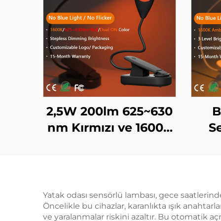
2,5W 200lm 625~630
B
nm Kırmızı ve 1600K
Se
Turuncu Renk Siyah
Ki
Cisim Taşınabilir
Yat
Klipsli LED Kitap Işığı
B
160
Yatak odası sensörlü lambası, gece saatlerinde
Öncelikle bu cihazlar, karanlıkta ışık anahtar
LE
ve yaralanmalar riskini azaltır. Bu otomatik aç