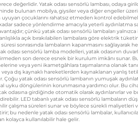
Işığı
1800mAh Pil, 18
n derece değerlidir. Yatak odası sensörlü lambası, odaya gi
minde bulunan mobilya, giysiler veya diğer engeller üzer
 uyuyan çocuklarını rahatsız etmeden kontrol edebilmeler
ar sadece yönlendirme amacıyla yeterli aydınlatma sağla
k avantajdır; çünkü yatak odası sensörlü lambaları yalnızc
lışlıkla açık bırakılabilen lambalara göre elektrik tüket
lik süresi sonrasında lambaların kapanmasını sağlayarak
yatak odası sensörlü lamba modelleri, yatak odasının duvar
ktirmeden son derece esnek bir kurulum imkânı sunar. Bu ta
lerine veya yeni ikametgâhlara taşımalarına olanak tanır
an veya dış kaynaklı hareketlerden kaynaklanan yanlış t
lar. Çoğu yatak odası sensörlü lambanın yumuşak aydınla
doğal uyku döngülerinin korunmasına yardımcı olur. Bu 
 yatak odasına girdiğinde otomatik olarak aydınlanırlar ve b
direbilir. LED tabanlı yatak odası sensörlü lambaların dü
lir çalışma süreleri sunar ve böylece sürekli maliyetleri 
rir; bu nedenle yatak odası sensörlü lambalar, kullanıc
kolayca kullanılabilir hale gelir.