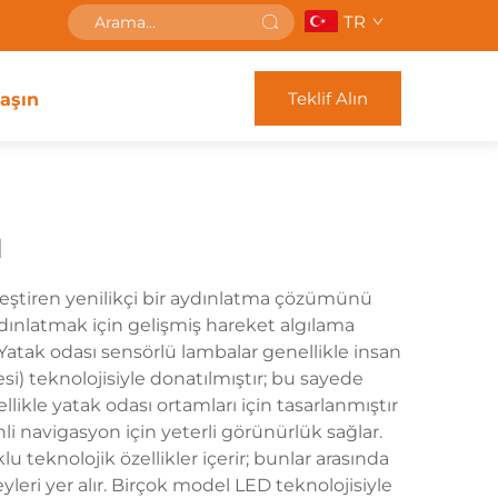
TR
Teklif Alın
laşın
ı
irleştiren yenilikçi bir aydınlatma çözümünü
ydınlatmak için gelişmiş hareket algılama
. Yatak odası sensörlü lambalar genellikle insan
tesi) teknolojisiyle donatılmıştır; bu sayede
kle yatak odası ortamları için tasarlanmıştır
 navigasyon için yeterli görünürlük sağlar.
 teknolojik özellikler içerir; bunlar arasında
eyleri yer alır. Birçok model LED teknolojisiyle