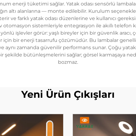
um enerji tüketimi sağlar. Yatak odası sensörlü lambalar,
tağın altı alanlarına — monte edilebilir. Kurulum seçenekler
erir ve farklı yatak odası düzenlerine ve kullanıcı gereks
 ev otomasyon sistemleriyle entegrasyon ile akıllı telefon
lü işlevler görür: yaşlı bireyler için bir güvenlik aracı, 
ler için bir enerji tasarrufu çözümüdür. Bu lambalar genelli
ar ve aynı zamanda güvenilir performans sunar. Çoğu yata
ir şekilde bütünleşmelerini sağlar; görsel karmaşaya 
bozmaz.
Yeni Ürün Çıkışları