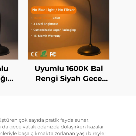
lu
Uyumlu 1600K Bal
ğı
Rengi Siyah Gece
i ve
Işığı, 3 Ayarlanabilir
Parlaklık Seçeneği ve
az
1800mAh Şarjlı Pil ile
i
üştüren çok sayıda pratik fayda sunar.
bu da gece yatak odanızda dolaşırken kazalar
alı,
mleriyle başa çıkmakta zorlanan yaşlı bireyler