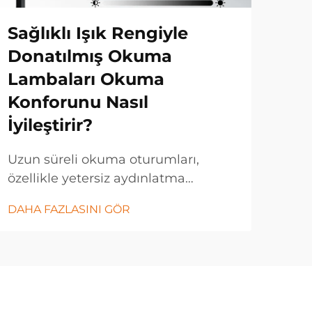
Sağlıklı Işık Rengiyle
Am
Donatılmış Okuma
Uy
Lambaları Okuma
Sp
Konforunu Nasıl
Öze
İyileştirir?
Ayd
geli
Uzun süreli okuma oturumları,
uyg
özellikle yetersiz aydınlatma
DAH
amp
koşullarında okuyan kişilerde göz
DAHA FAZLASINI GÖR
dön
yorgunluğuna, baş ağrısına ve
fabr
yorgunluğa neden olur. Işığın
dest
kalitesi, görsel konforu, anlama
artı
düzeyini ve genel okuma
deneyimini önemli ölçüde etkiler...