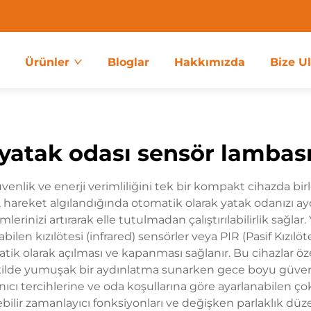
a
Ürünler
Bloglar
Hakkımızda
Bize U
yatak odası sensör lambas
üvenlik ve enerji verimliliğini tek bir kompakt cihazda b
i, hareket algılandığında otomatik olarak yatak odanızı a
erinizi artırarak elle tutulmadan çalıştırılabilirlik sağlar
abilen kızılötesi (infrared) sensörler veya PIR (Pasif Kızılö
larak açılması ve kapanması sağlanır. Bu cihazlar özelli
ilde yumuşak bir aydınlatma sunarken gece boyu güvenli
cı tercihlerine ve oda koşullarına göre ayarlanabilen çoklu
ilebilir zamanlayıcı fonksiyonları ve değişken parlaklık düz