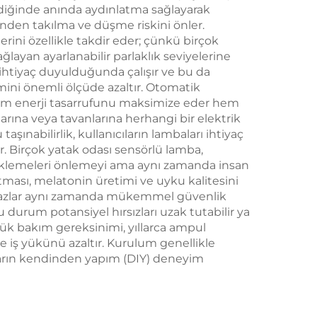
 Saat
rildiğinde anında aydınlatma sağlayarak
inden takılma ve düşme riskini önler.
ini özellikle takdir eder; çünkü birçok
yan ayarlanabilir parlaklık seviyelerine
a ihtiyaç duyulduğunda çalışır ve bu da
imini önemli ölçüde azaltır. Otomatik
 hem enerji tasarrufunu maksimize eder hem
larına veya tavanlarına herhangi bir elektrik
şınabilirlik, kullanıcıların lambaları ihtiyaç
. Birçok yatak odası sensörlü lamba,
etiklemeleri önlemeyi ama aynı zamanda insan
tması, melatonin üretimi ve uyku kalitesini
cihazlar aynı zamanda mükemmel güvenlik
u durum potansiyel hırsızları uzak tutabilir ya
şük bakım gereksinimi, yıllarca ampul
ve iş yükünü azaltır. Kurulum genellikle
ıların kendinden yapım (DIY) deneyim