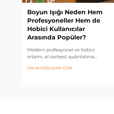
Boyun Işığı Neden Hem
Profesyoneller Hem de
Hobici Kullanıcılar
Arasında Popüler?
Modern profesyonel ve hobici
ortamı, el serbest aydınlatma
çözümlerine doğru dikkat çekici bir
DAHA FAZLASINI GÖR
dönüş yaşadı; bu bağlamda boyun
ışığı, çeşitli sektörlerde ve kişisel
uygulamalarda vazgeçilmez bir araç
haline geldi. Bu yenilikçi
aydınlatma...