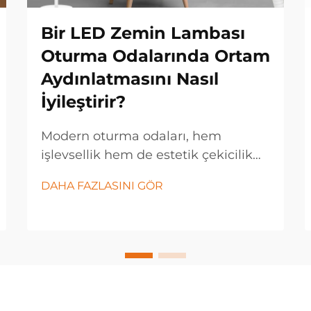
Bir LED Zemin Lambası
Oturma Odalarında Ortam
Aydınlatmasını Nasıl
İyileştirir?
Modern oturma odaları, hem
işlevsellik hem de estetik çekicilik
açısından ileri düzey aydınlatma
DAHA FAZLASINI GÖR
çözümleri gerektirir. Bir LED zemin
lambası, enerji verimli teknolojisi
sayesinde herhangi bir mekânın
atmosferini dönüştüren çok yönlü
bir aydınlatma armatürdür...