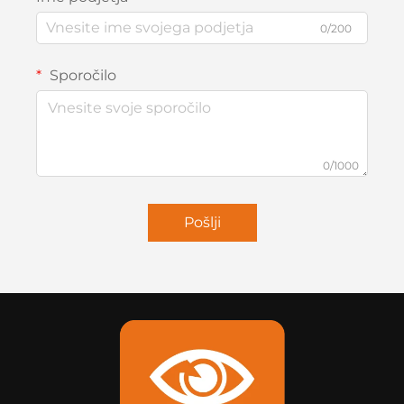
0/200
Sporočilo
0/1000
Pošlji