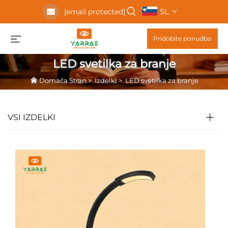
SL
[email protected]
Pridobite ponudbo
LED svetilka za branje
Domača Stran
>
Izdelki
>
LED svetilka za branje
VSI IZDELKI