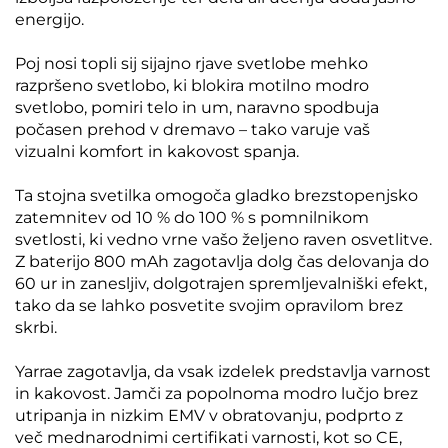
energijo.
Poj nosi topli sij sijajno rjave svetlobe mehko
razpršeno svetlobo, ki blokira motilno modro
svetlobo, pomiri telo in um, naravno spodbuja
počasen prehod v dremavo – tako varuje vaš
vizualni komfort in kakovost spanja.
Ta stojna svetilka omogoča gladko brezstopenjsko
zatemnitev od 10 % do 100 % s pomnilnikom
svetlosti, ki vedno vrne vašo željeno raven osvetlitve.
Z baterijo 800 mAh zagotavlja dolg čas delovanja do
60 ur in zanesljiv, dolgotrajen spremljevalniški efekt,
tako da se lahko posvetite svojim opravilom brez
skrbi.
Yarrae zagotavlja, da vsak izdelek predstavlja varnost
in kakovost. Jamči za popolnoma modro lučjo brez
utripanja in nizkim EMV v obratovanju, podprto z
več mednarodnimi certifikati varnosti, kot so CE,