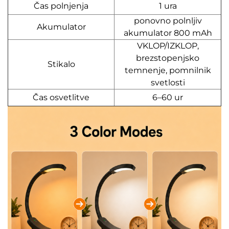
Čas polnjenja
1 ura
ponovno polnljiv
Akumulator
akumulator 800 mAh
VKLOP/IZKLOP,
brezstopenjsko
Stikalo
temnenje, pomnilnik
svetlosti
Čas osvetlitve
6–60 ur