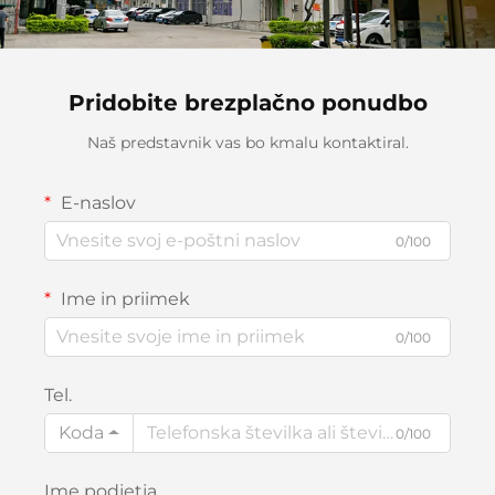
Pridobite brezplačno ponudbo
Naš predstavnik vas bo kmalu kontaktiral.
E-naslov
0/100
Ime in priimek
0/100
Tel.
Koda
0/100
Ime podjetja