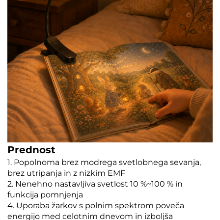
Prednost
1. Popolnoma brez modrega svetlobnega sevanja,
brez utripanja in z nizkim EMF
2. Nenehno nastavljiva svetlost 10 %~100 % in
funkcija pomnjenja
4. Uporaba žarkov s polnim spektrom poveča
energijo med celotnim dnevom in izboljša