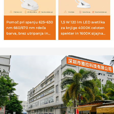
Pomoč pri spanju 625~630
1,5 W 120 lm LED svetilka
nm 660/670 nm rdeča
za knjige 4000K celoten
barva, brez utripanja in
spekter in 1600K sijajna
modrega svetila, belo
barva branilne svetlobe,
teleso, LED svetilka za
črno ohišje, svetilka za
branje knjig
knjige