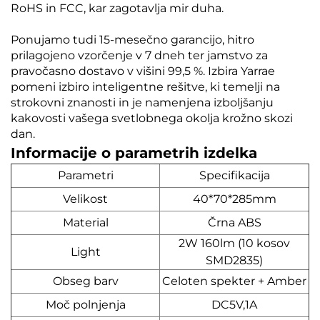
RoHS in FCC, kar zagotavlja mir duha.
Ponujamo tudi 15-mesečno garancijo, hitro
prilagojeno vzorčenje v 7 dneh ter jamstvo za
pravočasno dostavo v višini 99,5 %. Izbira Yarrae
pomeni izbiro inteligentne rešitve, ki temelji na
strokovni znanosti in je namenjena izboljšanju
kakovosti vašega svetlobnega okolja krožno skozi
dan.
Informacije o parametrih izdelka
Parametri
Specifikacija
Velikost
40*70*285mm
Material
Črna ABS
2W 160lm (10 kosov
Light
SMD2835)
Obseg barv
Celoten spekter + Amber
Moč polnjenja
DC5V,1A