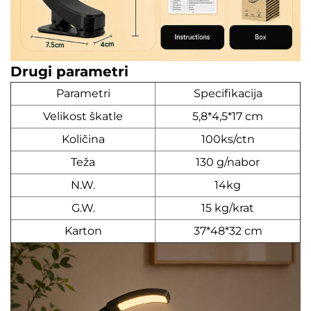
Drugi parametri
Parametri
Specifikacija
Velikost škatle
5,8*4,5*17 cm
Količina
100ks/ctn
Teža
130 g/nabor
N.W.
14kg
G.W.
15 kg/krat
Karton
37*48*32 cm