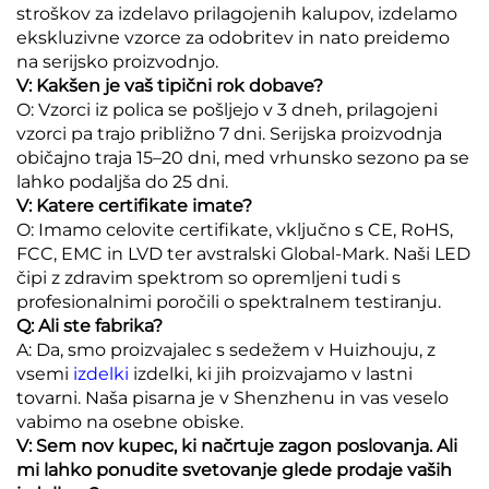
stroškov za izdelavo prilagojenih kalupov, izdelamo
ekskluzivne vzorce za odobritev in nato preidemo
na serijsko proizvodnjo.
V: Kakšen je vaš tipični rok dobave?
O: Vzorci iz polica se pošljejo v 3 dneh, prilagojeni
vzorci pa trajo približno 7 dni. Serijska proizvodnja
običajno traja 15–20 dni, med vrhunsko sezono pa se
lahko podaljša do 25 dni.
V: Katere certifikate imate?
O: Imamo celovite certifikate, vključno s CE, RoHS,
FCC, EMC in LVD ter avstralski Global-Mark. Naši LED
čipi z zdravim spektrom so opremljeni tudi s
profesionalnimi poročili o spektralnem testiranju.
Q: Ali ste fabrika?
A: Da, smo proizvajalec s sedežem v Huizhouju, z
vsemi
izdelki
izdelki, ki jih proizvajamo v lastni
tovarni. Naša pisarna je v Shenzhenu in vas veselo
vabimo na osebne obiske.
V: Sem nov kupec, ki načrtuje zagon poslovanja. Ali
mi lahko ponudite svetovanje glede prodaje vaših