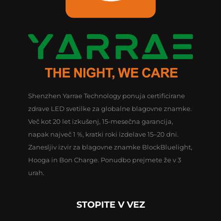
Shenzhen Yarrae Technology ponuja certificirane
zdrave LED svetilke za globalne blagovne znamke.
Več kot 20 let izkušenj, 15-mesečna garancija,
napak največ 1 %, kratki roki izdelave 15–20 dni.
Zanesljiv izvir za blagovne znamke BlockBluelight,
Hooga in Bon Charge. Ponudbo prejmete že v 3
urah.
STOPITE V VEZ