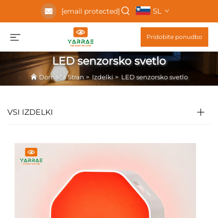
SL
[email protected]
Pridobite ponudbo
LED senzorsko svetlo
Domača Stran
>
Izdelki
>
LED senzorsko svetlo
VSI IZDELKI