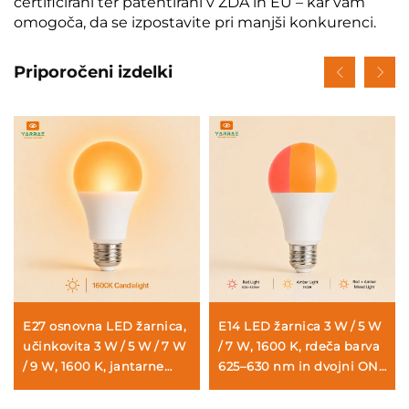
certificirani ter patentirani v ZDA in EU – kar vam
omogoča, da se izpostavite pri manjši konkurenci.
Priporočeni izdelki
E27 osnovna LED žarnica,
E14 LED žarnica 3 W / 5 W
učinkovita 3 W / 5 W / 7 W
/ 7 W, 1600 K, rdeča barva
/ 9 W, 1600 K, jantarne
625–630 nm in dvojni ON,
barve, svetloba za
3 načini, brez modre
podporo spanju za
svetlobe, svetloba za