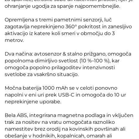
ohranjanje ugodja za spanje najpomembnejše.
Opremljena s tremi pametnimi senzorji, luč
zagotavlja neprekinjeno 360° pokritost in zanesljivo
aktivacijo iz katere koli smeri v območju do 3
metrov.
Dva načina: avtosenzor & stalno prižgano, omogoča
popolnoma dimirljivo svetlost (10 %–100 %), kar
omogoča popolno prilagoditev intenzivnosti
svetlobe za vsakršno situacijo.
Močna baterija 1000 mAh se v celoti ponovno
napolni v eni uri prek USB-C in omogoča do 10 ur
neprekinjene uporabe.
Bela ABS, integrirana magnetna podlaga in vključen
trak za nositev na vratu omogočata raznoliko
namestitev brez orodij na kovinskih površinah ali
obešanje v hodnikih, kopalnicah, omarah ali