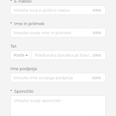
E-naslov
0/100
Ime in priimek
0/100
Tel.
Koda
0/100
Ime podjetja
0/200
Sporočilo