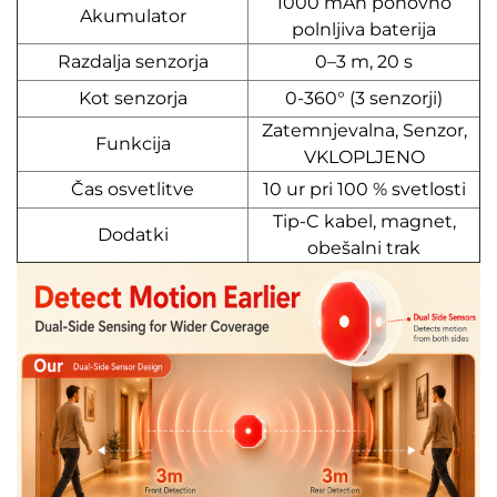
1000 mAh ponovno
Akumulator
polnljiva baterija
Razdalja senzorja
0–3 m, 20 s
Kot senzorja
0-360° (3 senzorji)
Zatemnjevalna, Senzor,
Funkcija
VKLOPLJENO
Čas osvetlitve
10 ur pri 100 % svetlosti
Tip-C kabel, magnet,
Dodatki
obešalni trak