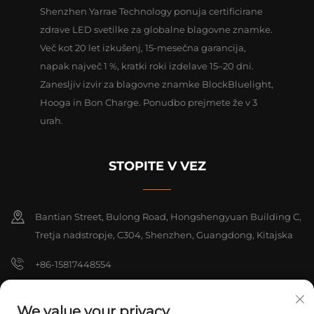
Shenzhen Yarrae Technology ponuja certificirane
zdrave LED svetilke za globalne blagovne znamke.
Več kot 20 let izkušenj, 15-mesečna garancija,
napak največ 1 %, kratki roki izdelave 15–20 dni.
Zanesljiv izvir za blagovne znamke BlockBluelight,
Hooga in Bon Charge. Ponudbo prejmete že v 3
urah.
STOPITE V VEZ
Bantian Street, Bulong Road, Hongshengyuan Building C,
Tretja nadstropje, C304, Shenzhen, Guangdong, Kitajska
+86-15817448554
[email protected]
We value your privacy