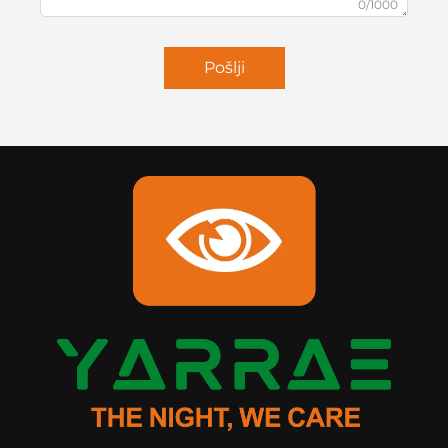
0/1000
Pošlji