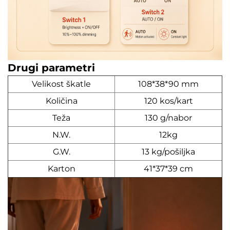
Drugi parametri
Velikost škatle
108*38*90 mm
Količina
120 kos/kart
Teža
130 g/nabor
N.W.
12kg
G.W.
13 kg/pošiljka
Karton
41*37*39 cm