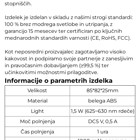
stopniščih.
Izdelek je izdelan v skladu z našimi strogi standardi:
100 % brez modrega svetlobe in utripanja, z
garancijo 15 mesecev ter certificiran po ključnih
mednarodnih standardih varnosti (CE, RoHS, FCC).
Kot neposredni proizvajalec zagotavljamo visoko
kakovost in podpiramo svoje partnerje z zanesljivim
in pravočasnim dobavljanjem (≥99,5 %) ter
učinkovitimi možnostmi prilagoditve.
Informacije o parametrih izdelka
Velikost
85*82*25mm
Material
belega ABS
Light
1,5 W (625~630 nm rdeče)
Moč polnjenja
DC5 V, 0,5 A
Čas polnjenja
1 ura