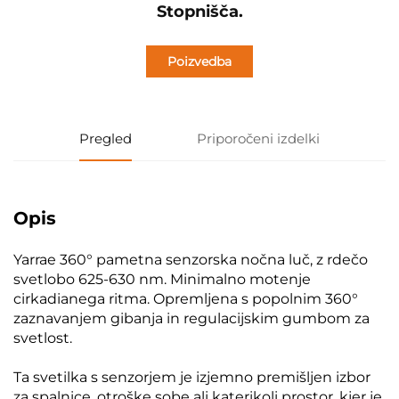
Stopnišča.
Poizvedba
Pregled
Priporočeni izdelki
Opis
Yarrae 360° pametna senzorska nočna luč, z rdečo
svetlobo 625-630 nm. Minimalno motenje
cirkadianega ritma. Opremljena s popolnim 360°
zaznavanjem gibanja in regulacijskim gumbom za
svetlost.
Ta svetilka s senzorjem je izjemno premišljen izbor
za spalnice, otroške sobe ali katerikoli prostor, kjer je