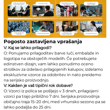
Pogosto zastavljena vprašanja
V: Kaj se lahko prilagodi?
O: Ponujamo prilagoditev barve luči, embalaže in
logotipa na obstoječih modelih. Če potrebujete
edinstven dizajn, vam lahko ponudimo oceno
stroškov za izdelavo prilagojenih kalupov, izdelamo
ekskluzivne vzorce za odobritev in nato preidemo
na serijsko proizvodnjo.
V: Kakšen je vaš tipični rok dobave?
O: Vzorci iz polica se pošljejo v 3 dneh, prilagojeni
vzorci pa trajo približno 7 dni. Serijska proizvodnja
običajno traja 15–20 dni, med vrhunsko sezono pa se
lahko podaljša do 25 dni.