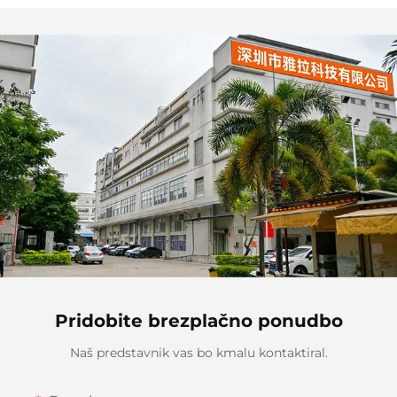
spalnico in dnevno sobo
sprostitev in spanje
Pridobite brezplačno ponudbo
Naš predstavnik vas bo kmalu kontaktiral.