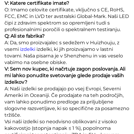
V: Katere certifikate imate?
O: Imamo celovite certifikate, vključno s CE, RoHS,
FCC, EMC in LVD ter avstralski Global-Mark. Naši LED
čipi z zdravim spektrom so opremljeni tudi s
profesionalnimi poročili o spektralnem testiranju.
Q: Ali ste fabrika?
A: Da, smo proizvajalec s sedežem v Huizhouju, z
vsemi
izdelki
izdelki, ki jih proizvajamo v lastni
tovarni. Naša pisarna je v Shenzhenu in vas veselo
vabimo na osebne obiske.
V: Sem nov kupec, ki načrtuje zagon poslovanja. Ali
mi lahko ponudite svetovanje glede prodaje vaših
izdelkov?
A: Naši izdelki se prodajajo po vsej Evropi, Severni
Ameriki in Oceaniji. Če prodajate na teh področjih,
vam lahko ponudimo predloge za priljubljene
slogovne razsvetljave, ki so specifične za posamezno
tržišče.
Vsi naši izdelki so neodvisno oblikovani z visoko
kakovostjo (stopnja napak ≤ 1 %), popolnoma