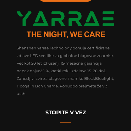
Shenzhen Yarrae Technology ponuja certificirane
zdrave LED svetilke za globalne blagovne znamke.
Več kot 20 let izkušenj, 15-mesečna garancija,
napak največ 1 %, kratki roki izdelave 15–20 dni.
Zanesljiv izvir za blagovne znamke BlockBluelight,
Hooga in Bon Charge. Ponudbo prejmete že v 3
urah.
STOPITE V VEZ