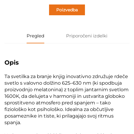
Poizvedba
Pregled
Priporočeni izdelki
Opis
Ta svetilka za branje knjig inovativno združuje rdeče
svetlo s valovno dolžino 625–630 nm (ki spodbuja
proizvodnjo melatonina) z toplim jantarnim svetlom
1600K, da delujeta v harmoniji in ustvarita globoko
sprostitveno atmosfero pred spanjem – tako
fiziološko kot psihološko. Idealna za občutljive
posameznike in tiste, ki prilagajajo svoj ritmus
spanja.