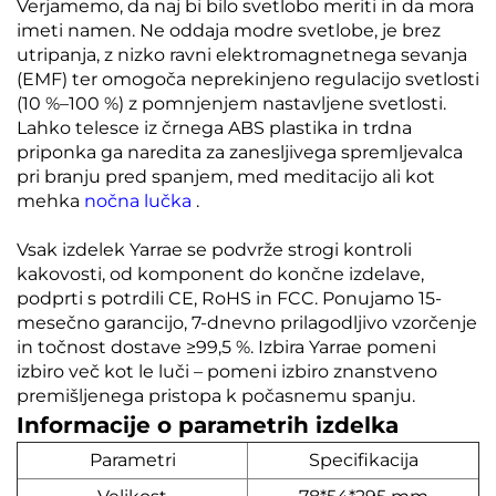
Verjamemo, da naj bi bilo svetlobo meriti in da mora
imeti namen. Ne oddaja modre svetlobe, je brez
utripanja, z nizko ravni elektromagnetnega sevanja
(EMF) ter omogoča neprekinjeno regulacijo svetlosti
(10 %–100 %) z pomnjenjem nastavljene svetlosti.
Lahko telesce iz črnega ABS plastika in trdna
priponka ga naredita za zanesljivega spremljevalca
pri branju pred spanjem, med meditacijo ali kot
mehka
nočna lučka
.
Vsak izdelek Yarrae se podvrže strogi kontroli
kakovosti, od komponent do končne izdelave,
podprti s potrdili CE, RoHS in FCC. Ponujamo 15-
mesečno garancijo, 7-dnevno prilagodljivo vzorčenje
in točnost dostave ≥99,5 %. Izbira Yarrae pomeni
izbiro več kot le luči – pomeni izbiro znanstveno
premišljenega pristopa k počasnemu spanju.
Informacije o parametrih izdelka
Parametri
Specifikacija