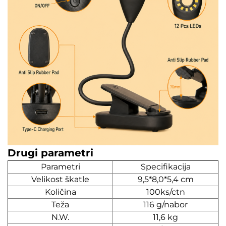
Drugi parametri
Parametri
Specifikacija
Velikost škatle
9,5*8,0*5,4 cm
Količina
100ks/ctn
Teža
116 g/nabor
N.W.
11,6 kg