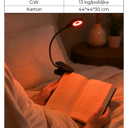
G.W.
13 kg/pošiljka
Karton
44*44*30 cm