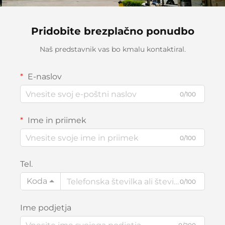
Pridobite brezplačno ponudbo
Naš predstavnik vas bo kmalu kontaktiral.
E-naslov
0/100
Ime in priimek
0/100
Tel.
Koda
0/100
Ime podjetja