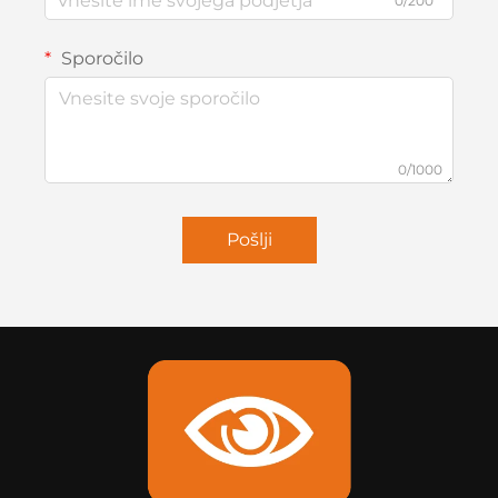
0/200
Sporočilo
0/1000
Pošlji