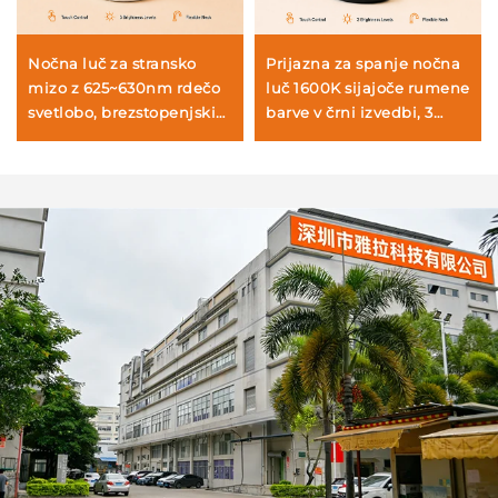
Nočna luč za stransko
Prijazna za spanje nočna
mizo z 625~630nm rdečo
luč 1600K sijajoče rumene
svetlobo, brezstopenjskim
barve v črni izvedbi, 3
zatemnjevanjem in
nastavljive svetlobne
zapomninjanjem
ravni, z 1800mAh ponovno
svetlosti, ponovno
polnljivo baterijo
polnljiva prek USB-C, 18
ur brez žice