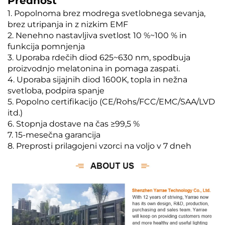
Prednost
1. Popolnoma brez modrega svetlobnega sevanja,
brez utripanja in z nizkim EMF
2. Nenehno nastavljiva svetlost 10 %~100 % in
funkcija pomnjenja
3. Uporaba rdečih diod 625~630 nm, spodbuja
proizvodnjo melatonina in pomaga zaspati.
4. Uporaba sijajnih diod 1600K, topla in nežna
svetloba, podpira spanje
5. Popolno certifikacijo (CE/Rohs/FCC/EMC/SAA/LVD
itd.)
6. Stopnja dostave na čas ≥99,5 %
7. 15-mesečna garancija
8. Preprosti prilagojeni vzorci na voljo v 7 dneh