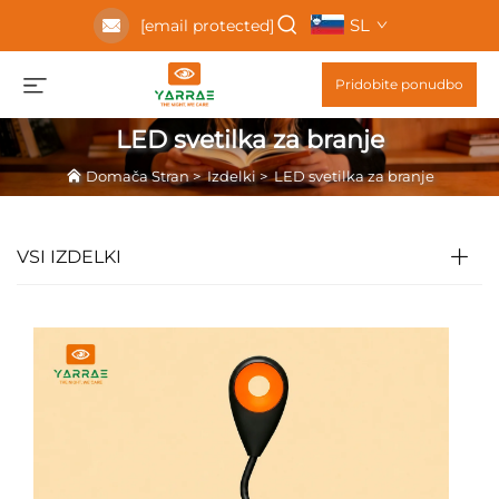
SL
[email protected]
Pridobite ponudbo
LED svetilka za branje
Domača Stran
>
Izdelki
>
LED svetilka za branje
VSI IZDELKI