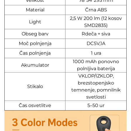
Velikost
78*54*295 mm
Material
Črna ABS
2,5 W 200 lm (12 kosov
Light
SMD2835)
Obseg barv
Rdeča + siva
Moč polnjenja
DC5V,1A
Čas polnjenja
1 ura
1000 mAh ponovno
Akumulator
polnljiva baterija
VKLOP/IZKLOP,
brezstopenjsko
Stikalo
temnenje, pomnilnik
svetlosti
Čas osvetlitve
5–50 ur