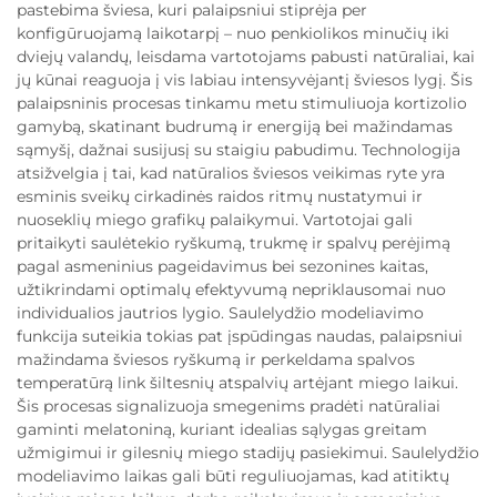
pastebima šviesa, kuri palaipsniui stiprėja per
konfigūruojamą laikotarpį – nuo penkiolikos minučių iki
dviejų valandų, leisdama vartotojams pabusti natūraliai, kai
jų kūnai reaguoja į vis labiau intensyvėjantį šviesos lygį. Šis
palaipsninis procesas tinkamu metu stimuliuoja kortizolio
gamybą, skatinant budrumą ir energiją bei mažindamas
sąmyšį, dažnai susijusį su staigiu pabudimu. Technologija
atsižvelgia į tai, kad natūralios šviesos veikimas ryte yra
esminis sveikų cirkadinės raidos ritmų nustatymui ir
nuoseklių miego grafikų palaikymui. Vartotojai gali
pritaikyti saulėtekio ryškumą, trukmę ir spalvų perėjimą
pagal asmeninius pageidavimus bei sezonines kaitas,
užtikrindami optimalų efektyvumą nepriklausomai nuo
individualios jautrios lygio. Saulelydžio modeliavimo
funkcija suteikia tokias pat įspūdingas naudas, palaipsniui
mažindama šviesos ryškumą ir perkeldama spalvos
temperatūrą link šiltesnių atspalvių artėjant miego laikui.
Šis procesas signalizuoja smegenims pradėti natūraliai
gaminti melatoniną, kuriant idealias sąlygas greitam
užmigimui ir gilesnių miego stadijų pasiekimui. Saulelydžio
modeliavimo laikas gali būti reguliuojamas, kad atitiktų