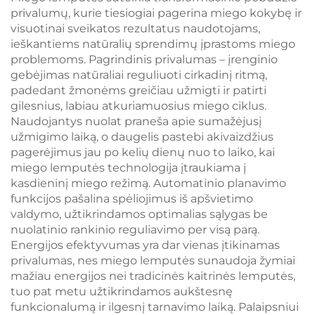
juodai dažytas kūnas,
lempa knygai skaityti
privalumų, kurie tiesiogiai pagerina miego kokybę ir
LED knygos lempa
visuotinai sveikatos rezultatus naudotojams,
ieškantiems natūralių sprendimų įprastoms miego
problemoms. Pagrindinis privalumas – įrenginio
gebėjimas natūraliai reguliuoti cirkadinį ritmą,
padedant žmonėms greičiau užmigti ir patirti
gilesnius, labiau atkuriamuosius miego ciklus.
Naudojantys nuolat praneša apie sumažėjusį
užmigimo laiką, o daugelis pastebi akivaizdžius
pagerėjimus jau po kelių dienų nuo to laiko, kai
miego lemputės technologija įtraukiama į
kasdieninį miego režimą. Automatinio planavimo
funkcijos pašalina spėliojimus iš apšvietimo
valdymo, užtikrindamos optimalias sąlygas be
nuolatinio rankinio reguliavimo per visą parą.
Energijos efektyvumas yra dar vienas įtikinamas
privalumas, nes miego lemputės sunaudoja žymiai
mažiau energijos nei tradicinės kaitrinės lemputės,
tuo pat metu užtikrindamos aukštesnę
funkcionalumą ir ilgesnį tarnavimo laiką. Palaipsniui