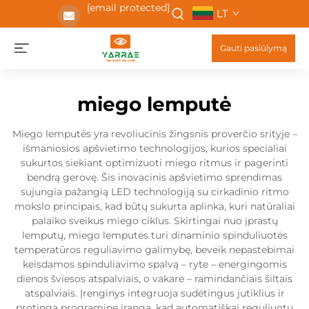
[email protected]
LT
Gauti pasiūlymą
miego lemputė
Miego lemputės yra revoliucinis žingsnis proverčio srityje –
išmaniosios apšvietimo technologijos, kurios specialiai
sukurtos siekiant optimizuoti miego ritmus ir pagerinti
bendrą gerovę. Šis inovacinis apšvietimo sprendimas
sujungia pažangią LED technologiją su cirkadinio ritmo
mokslo principais, kad būtų sukurta aplinka, kuri natūraliai
palaiko sveikus miego ciklus. Skirtingai nuo įprastų
lemputų, miego lemputės turi dinaminio spinduliuotės
temperatūros reguliavimo galimybę, beveik nepastebimai
keisdamos spinduliavimo spalvą – ryte – energingomis
dienos šviesos atspalviais, o vakare – ramindančiais šiltais
atspalviais. Įrenginys integruoja sudėtingus jutiklius ir
protingą programinę įrangą, kad automatiškai reguliuotų