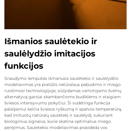
Išmanios saulėtekio ir
saulėlydžio imitacijos
funkcijos
Snaudymo lemputės išmanusis saulėtekio ir saulėlydžio
modeliavimas yra pralūžis natūralaus pabudimo ir miego
ruošimosi technologijoje, siūlydamas vartotojams švelnų
alternatyvą garsiai skambančioms budiklėms ir staigiam
šviesos intensyvumo pokyčiui. Ši sudėtinga funkcija
palaipsniui keičia šviesos ryškumą ir spalvos temperatūrą,
kad imituotų natūralų saulėtekį ir saulėlydį, sukuriant
biologinius signalus, kurie skatina optimalius miego
perėjimus. Sauletekio modeliavimas prasideda vos