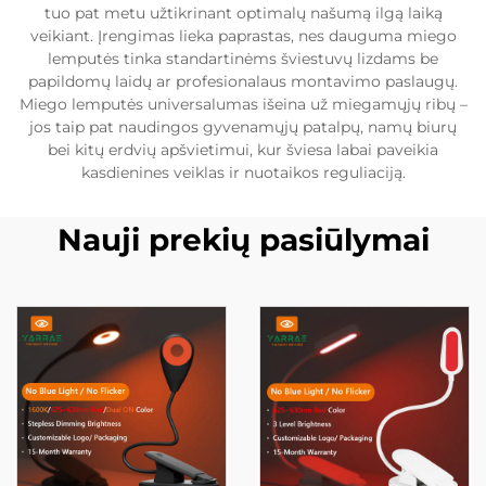
tuo pat metu užtikrinant optimalų našumą ilgą laiką
veikiant. Įrengimas lieka paprastas, nes dauguma miego
lemputės tinka standartinėms šviestuvų lizdams be
papildomų laidų ar profesionalaus montavimo paslaugų.
Miego lemputės universalumas išeina už miegamųjų ribų –
jos taip pat naudingos gyvenamųjų patalpų, namų biurų
bei kitų erdvių apšvietimui, kur šviesa labai paveikia
kasdienines veiklas ir nuotaikos reguliaciją.
Nauji prekių pasiūlymai