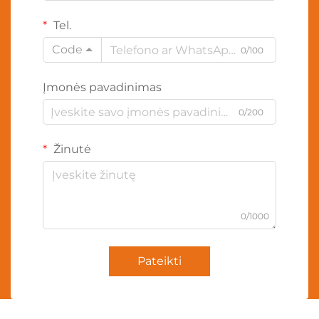
Tel.
Code
0/100
Įmonės pavadinimas
0/200
Žinutė
0/1000
Pateikti