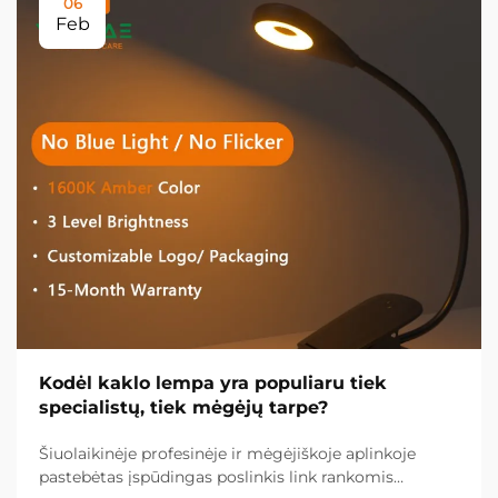
06
Feb
Kodėl kaklo lempa yra populiaru tiek
specialistų, tiek mėgėjų tarpe?
Šiuolaikinėje profesinėje ir mėgėjiškoje aplinkoje
pastebėtas įspūdingas poslinkis link rankomis