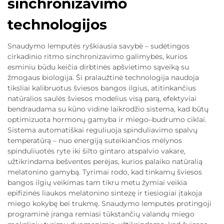
sinchronizavimo
technologijos
Snaudymo lemputės ryškiausia savybė – sudėtingos
cirkadinio ritmo sinchronizavimo galimybės, kurios
esminiu būdu keičia dirbtinės apšvietimo sąveiką su
žmogaus biologija. Ši pralaužtinė technologija naudoja
tiksliai kalibruotus šviesos bangos ilgius, atitinkančius
natūralios saulės šviesos modelius visą parą, efektyviai
bendraudama su kūno vidine laikrodžio sistema, kad būtų
optimizuota hormonų gamyba ir miego–budrumo ciklai.
Sistema automatiškai reguliuoja spinduliavimo spalvų
temperatūrą – nuo energiją suteikiančios mėlynos
spinduliuotės ryte iki šilto gintaro atspalvio vakare,
užtikrindama bešventes perėjas, kurios palaiko natūralią
melatonino gamybą. Tyrimai rodo, kad tinkamų šviesos
bangos ilgių veikimas tam tikru metu žymiai veikia
epifizinės liaukos melatonino sintezę ir tiesiogiai įtakoja
miego kokybę bei trukmę. Snaudymo lemputės protingoji
programinė įranga remiasi tūkstančių valandų miego