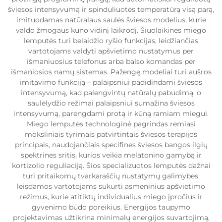
šviesos intensyvumą ir spinduliuotės temperatūrą visą parą,
imituodamas natūralaus saulės šviesos modelius, kurie
valdo žmogaus kūno vidinį laikrodį. Šiuolaikinės miego
lemputės turi belaidžio ryšio funkcijas, leidžiančias
vartotojams valdyti apšvietimo nustatymus per
išmaniuosius telefonus arba balso komandas per
išmaniosios namų sistemas. Pažengę modeliai turi aušros
imitavimo funkciją – palaipsniui padidindami šviesos
intensyvumą, kad palengvintų natūralų pabudimą, o
saulėlydžio režimai palaipsniui sumažina šviesos
intensyvumą, parengdami protą ir kūną ramiam miegui.
Miego lemputės technologinė pagrindas remiasi
moksliniais tyrimais patvirtintais šviesos terapijos
principais, naudojančiais specifines šviesos bangos ilgių
spektrines sritis, kurios veikia melatonino gamybą ir
kortizolio reguliaciją. Šios specializuotos lemputės dažnai
turi pritaikomų tvarkaraščių nustatymų galimybes,
leisdamos vartotojams sukurti asmeninius apšvietimo
režimus, kurie atitiktų individualius miego įpročius ir
gyvenimo būdo poreikius. Energijos taupymo
projektavimas užtikrina minimalų energijos suvartojimą,