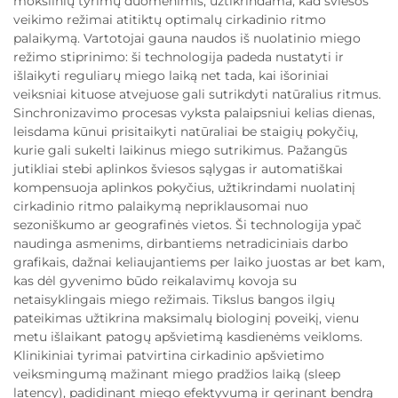
mokslinių tyrimų duomenimis, užtikrindama, kad šviesos
veikimo režimai atitiktų optimalų cirkadinio ritmo
palaikymą. Vartotojai gauna naudos iš nuolatinio miego
režimo stiprinimo: ši technologija padeda nustatyti ir
išlaikyti reguliarų miego laiką net tada, kai išoriniai
veiksniai kituose atvejuose gali sutrikdyti natūralius ritmus.
Sinchronizavimo procesas vyksta palaipsniui kelias dienas,
leisdama kūnui prisitaikyti natūraliai be staigių pokyčių,
kurie gali sukelti laikinus miego sutrikimus. Pažangūs
jutikliai stebi aplinkos šviesos sąlygas ir automatiškai
kompensuoja aplinkos pokyčius, užtikrindami nuolatinį
cirkadinio ritmo palaikymą nepriklausomai nuo
sezoniškumo ar geografinės vietos. Ši technologija ypač
naudinga asmenims, dirbantiems netradiciniais darbo
grafikais, dažnai keliaujantiems per laiko juostas ar bet kam,
kas dėl gyvenimo būdo reikalavimų kovoja su
netaisyklingais miego režimais. Tikslus bangos ilgių
pateikimas užtikrina maksimalų biologinį poveikį, vienu
metu išlaikant patogų apšvietimą kasdienėms veikloms.
Klinikiniai tyrimai patvirtina cirkadinio apšvietimo
veiksmingumą mažinant miego pradžios laiką (sleep
latency), padidinant miego efektyvumą ir gerinant bendrą