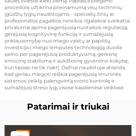
saulės šviesos kiekį žiemą. Paprasta įdiegimo
procedūra užtikrina prieinamumą visų techninių
įgūdžių lygių naudotojams – specialių žinių ar
profesionalios pagalbos nereikia. Ilgalaikiai sveikatos
privalumai apima pagerėjusią nuotaikos reguliaciją,
gerėjusią kognityvinę funkciją ir sumažėjusią
priklausomybę nuo miego vaistų ar papildų.
Investicija į miego lemputės technologiją duoda
pelno per pagerėjusią produktyvumą, geresnę
emocinę stabilumą ir aukštesnę gyvenimo kokybę,
kuri tęsiasi ne tik naktį. Dažnai naudotojai atranda,
kad geriau miegoti reiškia pagerėjusią imuninės
sistemos veiklą, palengvintą svorio kontrolę ir
sumažėjusį streso lygį visose kasdienėse veiklose.
Patarimai ir triukai