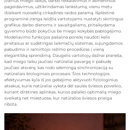
įvairius miego laikus, darbo reikalavimus ir asmeninius
pageidavimus, užtikrindamas lankstumą, vienu metu
išlaikant nuoseklią cirkadinės raidos paramą. Išplėstinė
programinė įranga leidžia vartotojams nustatyti skirtingus
grafikus darbo dienoms ir savaitgaliams, pritaikydama
gyvenimo būdo pokyčius be miego kokybės pablogėjimo.
Modeliavimo funkcijos pašalina poreikį naudoti kelis
prietaisus ar sudėtingas laikmačių sistemas, sujungdamos
pabudimo ir ramintojo režimo procedūras į vieną
elegantišką sprendimą. Daugelis vartotojų dažnai praneša,
kad miego laiku jaučiasi natūraliai pavargę ir pabudę
jaučiasi atsvėrę, kas rodo sėkmingą sinchronizaciją su
natūraliais biologiniais procesais. Šios technologijos
efektyvumas kyla iš jos gebėjimo aktyvuoti fiziologinius
atsakus, kurie natūraliai vyksta dėl saulės šviesos poveikio,
kuriant dirbtines aplinkas, kurios palaiko optimalią miego
sveikatą net miestuose, kur natūralios šviesos prieiga
ribota.