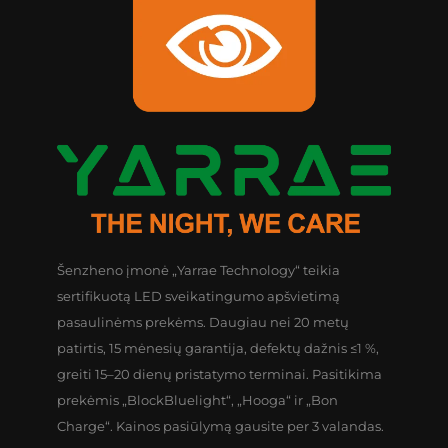
Šenzheno įmonė „Yarrae Technology“ teikia
sertifikuotą LED sveikatingumo apšvietimą
pasaulinėms prekėms. Daugiau nei 20 metų
patirtis, 15 mėnesių garantija, defektų dažnis ≤1 %,
greiti 15–20 dienų pristatymo terminai. Pasitikima
prekėmis „BlockBluelight“, „Hooga“ ir „Bon
Charge“. Kainos pasiūlymą gausite per 3 valandas.