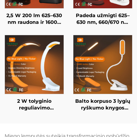
2,5 W 200 lm 625–630
Padeda užmigti 625–
nm raudona ir 1600K
630 nm, 660/670 nm
amžinoji spalva, juodai
raudona spalva, be
dažytas nešiojamasis
mirksėjimo, be
prisegamas LED
mėlynos šviesos,
knygos lempa
baltai dažytas kūnas,
LED knygos lempa
2 W tolyginio
Balto korpuso 3 lygių
reguliavimo
ryškumo knygos
apšvietimas, be
apšvietimas
mėlynos šviesos,
miegamajame,
1600K amžinoji
naktinė lempa 1600K
apšvietimo spalva,
amžro spalvos LED
Miego lemputės suteikia transformacinio pobūdžio