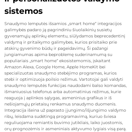
sistemos
Snaudymo lemputės išsamios „smart home“ integracijos
galimybės padaro ją pagrindiniu šiuolaikinių susietų
gyvenamųjų aplinkų elementu, siūlydamos beprecedentinį
valdymą ir pritaikymo galimybes, kurios prisitaiko prie
atskirų gyvenimo būdų ir pageidavimų. Ši pažangi
jungiamumas apima beproblemę suderinamumą su
populiariais „smart home“ ekosistemomis, įskaitant
Amazon Alexa, Google Home, Apple HomeKit bei
specializuotas snaudymo stebėjimo programas, kurios
stebi ir optimizuoja poilsio režimus. Vartotojai gali valdyti
snaudymo lemputės funkcijas naudodami balso komandas,
išmaniuosius telefonus arba automatinius režimus, kurie
reaguoja į aplinkos sąlygas, asmeninius grafikus ir iš
nešiojamųjų prietaisų renkamus snaudymo duomenis.
Integracija išeina už paprasto įjungimo/išjungimo valdymo
ribų, leisdama sudėtingą programavimą, kuriuo šviesa
reguliuojama remiantis buvimo jutikliais, laiko juostomis,
orų prognozėmis ir asmeniniais aktyvumo lygiais visą parą.