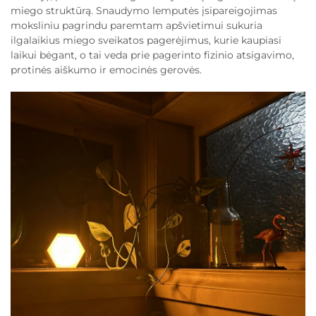
miego struktūrą. Snaudymo lemputės įsipareigojimas
moksliniu pagrindu paremtam apšvietimui sukuria
ilgalaikius miego sveikatos pagerėjimus, kurie kaupiasi
laikui bėgant, o tai veda prie pagerinto fizinio atsigavimo,
protinės aiškumo ir emocinės gerovės.