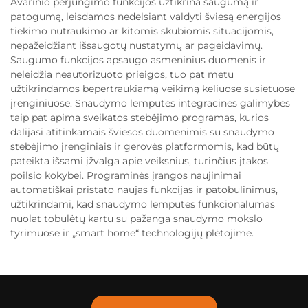
Avarinio perjungimo funkcijos užtikrina saugumą ir
patogumą, leisdamos nedelsiant valdyti šviesą energijos
tiekimo nutraukimo ar kitomis skubiomis situacijomis,
nepažeidžiant išsaugotų nustatymų ar pageidavimų.
Saugumo funkcijos apsaugo asmeninius duomenis ir
neleidžia neautorizuoto prieigos, tuo pat metu
užtikrindamos bepertraukiamą veikimą keliuose susietuose
įrenginiuose. Snaudymo lemputės integracinės galimybės
taip pat apima sveikatos stebėjimo programas, kurios
dalijasi atitinkamais šviesos duomenimis su snaudymo
stebėjimo įrenginiais ir gerovės platformomis, kad būtų
pateikta išsami įžvalga apie veiksnius, turinčius įtakos
poilsio kokybei. Programinės įrangos naujinimai
automatiškai pristato naujas funkcijas ir patobulinimus,
užtikrindami, kad snaudymo lemputės funkcionalumas
nuolat tobulėtų kartu su pažanga snaudymo mokslo
tyrimuose ir „smart home“ technologijų plėtojime.