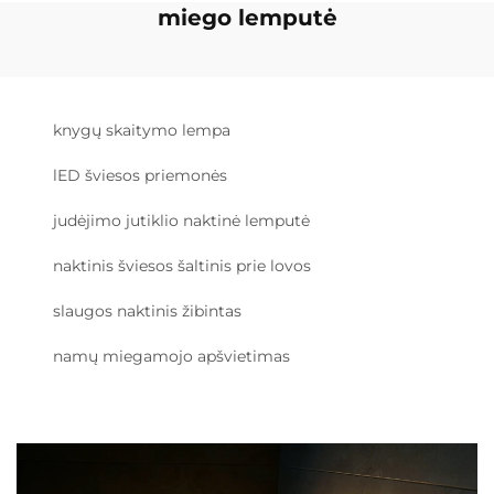
miego lemputė
knygų skaitymo lempa
lED šviesos priemonės
judėjimo jutiklio naktinė lemputė
naktinis šviesos šaltinis prie lovos
slaugos naktinis žibintas
namų miegamojo apšvietimas