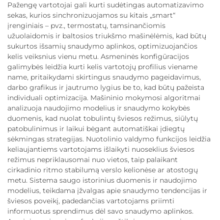
Pažengę vartotojai gali kurti sudėtingas automatizavimo
sekas, kurios sinchronizuojamos su kitais „smart“
įrenginiais – pvz., termostatų, tamsinančiomis
užuolaidomis ir baltosios triukšmo mašinėlėmis, kad būtų
sukurtos išsamių snaudymo aplinkos, optimizuojančios
kelis veiksnius vienu metu. Asmeninės konfigūracijos
galimybės leidžia kurti kelis vartotojų profilius viename
name, pritaikydami skirtingus snaudymo pageidavimus,
darbo grafikus ir jautrumo lygius be to, kad būtų pažeista
individuali optimizacija. Mašininio mokymosi algoritmai
analizuoja naudojimo modelius ir snaudymo kokybės
duomenis, kad nuolat tobulintų šviesos režimus, siūlytų
patobulinimus ir laikui bėgant automatiškai įdiegtų
sėkmingas strategijas. Nuotolinio valdymo funkcijos leidžia
keliaujantiems vartotojams išlaikyti nuoseklius šviesos
režimus nepriklausomai nuo vietos, taip palaikant
cirkadinio ritmo stabilumą verslo kelionėse ar atostogų
metu. Sistema saugo istorinius duomenis ir naudojimo
modelius, teikdama įžvalgas apie snaudymo tendencijas ir
šviesos poveikį, padedančias vartotojams priimti
informuotus sprendimus dėl savo snaudymo aplinkos.