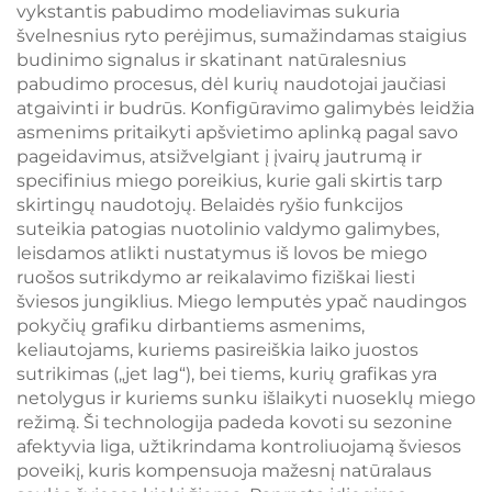
vykstantis pabudimo modeliavimas sukuria
švelnesnius ryto perėjimus, sumažindamas staigius
budinimo signalus ir skatinant natūralesnius
pabudimo procesus, dėl kurių naudotojai jaučiasi
atgaivinti ir budrūs. Konfigūravimo galimybės leidžia
asmenims pritaikyti apšvietimo aplinką pagal savo
pageidavimus, atsižvelgiant į įvairų jautrumą ir
specifinius miego poreikius, kurie gali skirtis tarp
skirtingų naudotojų. Belaidės ryšio funkcijos
suteikia patogias nuotolinio valdymo galimybes,
leisdamos atlikti nustatymus iš lovos be miego
ruošos sutrikdymo ar reikalavimo fiziškai liesti
šviesos jungiklius. Miego lemputės ypač naudingos
pokyčių grafiku dirbantiems asmenims,
keliautojams, kuriems pasireiškia laiko juostos
sutrikimas („jet lag“), bei tiems, kurių grafikas yra
netolygus ir kuriems sunku išlaikyti nuoseklų miego
režimą. Ši technologija padeda kovoti su sezonine
afektyvia liga, užtikrindama kontroliuojamą šviesos
poveikį, kuris kompensuoja mažesnį natūralaus