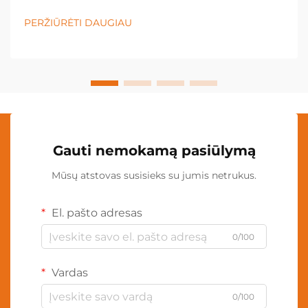
nevaldomų apšvietimo sprendimų, o kaklo lempa
tapo būtina įranga įvairiose pramonės šakose ir
PERŽIŪRĖTI DAUGIAU
asmeninėse srityse. Šis inovacinis apšvietimas...
Gauti nemokamą pasiūlymą
Mūsų atstovas susisieks su jumis netrukus.
El. pašto adresas
0/100
Vardas
0/100