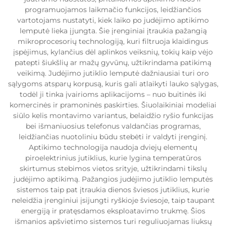
programuojamos laikmačio funkcijos, leidžiančios
vartotojams nustatyti, kiek laiko po judėjimo aptikimo
lemputė lieka įjungta. Šie įrenginiai įtraukia pažangią
mikroprocesorių technologiją, kuri filtruoja klaidingus
įspėjimus, kylančius dėl aplinkos veiksnių, tokių kaip vėjo
patepti šiukšlių ar mažų gyvūnų, užtikrindama patikimą
veikimą. Judėjimo jutiklio lemputė dažniausiai turi oro
sąlygoms atsparų korpusą, kuris gali atlaikyti lauko sąlygas,
todėl ji tinka įvairioms aplikacijoms – nuo buitinės iki
komercinės ir pramoninės paskirties. Šiuolaikiniai modeliai
siūlo kelis montavimo variantus, belaidžio ryšio funkcijas
bei išmaniuosius telefonus valdančias programas,
leidžiančias nuotoliniu būdu stebėti ir valdyti įrenginį.
Aptikimo technologija naudoja dviejų elementų
piroelektrinius jutiklius, kurie lygina temperatūros
skirtumus stebimos vietos srityje, užtikrindami tikslų
judėjimo aptikimą. Pažangios judėjimo jutiklio lemputės
sistemos taip pat įtraukia dienos šviesos jutiklius, kurie
neleidžia įrenginiui įsijungti ryškioje šviesoje, taip taupant
energiją ir pratęsdamos eksploatavimo trukmę. Šios
išmanios apšvietimo sistemos turi reguliuojamas liuksų