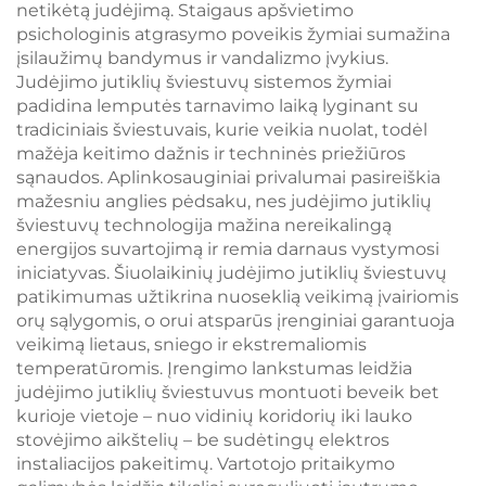
netikėtą judėjimą. Staigaus apšvietimo
psichologinis atgrasymo poveikis žymiai sumažina
įsilaužimų bandymus ir vandalizmo įvykius.
Judėjimo jutiklių šviestuvų sistemos žymiai
padidina lemputės tarnavimo laiką lyginant su
tradiciniais šviestuvais, kurie veikia nuolat, todėl
mažėja keitimo dažnis ir techninės priežiūros
sąnaudos. Aplinkosauginiai privalumai pasireiškia
mažesniu anglies pėdsaku, nes judėjimo jutiklių
šviestuvų technologija mažina nereikalingą
energijos suvartojimą ir remia darnaus vystymosi
iniciatyvas. Šiuolaikinių judėjimo jutiklių šviestuvų
patikimumas užtikrina nuoseklią veikimą įvairiomis
orų sąlygomis, o orui atsparūs įrenginiai garantuoja
veikimą lietaus, sniego ir ekstremaliomis
temperatūromis. Įrengimo lankstumas leidžia
judėjimo jutiklių šviestuvus montuoti beveik bet
kurioje vietoje – nuo vidinių koridorių iki lauko
stovėjimo aikštelių – be sudėtingų elektros
instaliacijos pakeitimų. Vartotojo pritaikymo