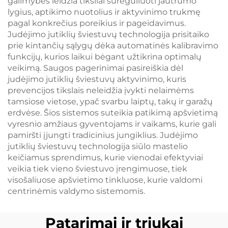
galimybės leidžia tiksliai sureguliuoti jautrumo
lygius, aptikimo nuotolius ir aktyvinimo trukmę
pagal konkrečius poreikius ir pageidavimus.
Judėjimo jutiklių šviestuvų technologija prisitaiko
prie kintančių sąlygų dėka automatinės kalibravimo
funkcijų, kurios laikui bėgant užtikrina optimalų
veikimą. Saugos pagerinimai pasireiškia dėl
judėjimo jutiklių šviestuvų aktyvinimo, kuris
prevencijos tikslais neleidžia įvykti nelaimėms
tamsiose vietose, ypač svarbu laiptų, takų ir garažų
erdvėse. Šios sistemos suteikia patikimą apšvietimą
vyresnio amžiaus gyventojams ir vaikams, kurie gali
pamiršti įjungti tradicinius jungiklius. Judėjimo
jutiklių šviestuvų technologija siūlo mastelio
keičiamus sprendimus, kurie vienodai efektyviai
veikia tiek vieno šviestuvo įrengimuose, tiek
visošaliuose apšvietimo tinkluose, kurie valdomi
centrinėmis valdymo sistemomis.
Patarimai ir triukai