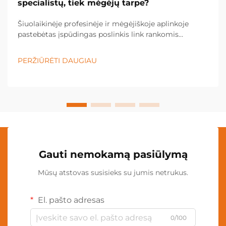
specialistų, tiek mėgėjų tarpe?
Šiuolaikinėje profesinėje ir mėgėjiškoje aplinkoje
pastebėtas įspūdingas poslinkis link rankomis
nevaldomų apšvietimo sprendimų, o kaklo lempa
tapo būtina įranga įvairiose pramonės šakose ir
PERŽIŪRĖTI DAUGIAU
asmeninėse srityse. Šis inovacinis apšvietimas...
Gauti nemokamą pasiūlymą
Mūsų atstovas susisieks su jumis netrukus.
El. pašto adresas
0/100