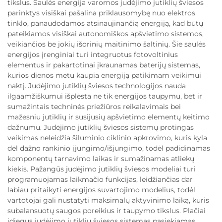
tikslus. Saulės energija varomos judėjimo jutiklių šviesos
parinktys visiškai pašalina priklausomybę nuo elektros
tinklo, panaudodamos atsinaujinančią energiją, kad būtų
pateikiamos visiškai autonomiškos apšvietimo sistemos,
veikiančios be jokių išorinių maitinimo šaltinių. Šie saulės
energijos įrenginiai turi integruotus fotovoltinius
elementus ir pakartotinai įkraunamas baterijų sistemas,
kurios dienos metu kaupia energiją patikimam veikimui
naktį. Judėjimo jutiklių šviesos technologijos nauda
ilgaamžiškumui išplėsta ne tik energijos taupymu, bet ir
sumažintais techninės priežiūros reikalavimais bei
mažesniu jutiklių ir susijusių apšvietimo elementų keitimo
dažnumu. Judėjimo jutiklių šviesos sistemų protingas
veikimas neleidžia šiluminio ciklinio apkrovimo, kuris kyla
dėl dažno rankinio įjungimo/išjungimo, todėl padidinamas
komponentų tarnavimo laikas ir sumažinamas atliekų
kiekis. Pažangūs judėjimo jutiklių šviesos modeliai turi
programuojamas laikmačio funkcijas, leidžiančias dar
labiau pritaikyti energijos suvartojimo modelius, todėl
vartotojai gali nustatyti maksimalų aktyvinimo laiką, kuris
subalansuotų saugos poreikius ir taupymo tikslus. Plačiai
įdiegus judėjimo jutiklių šviesos sistemas pasiekiamas