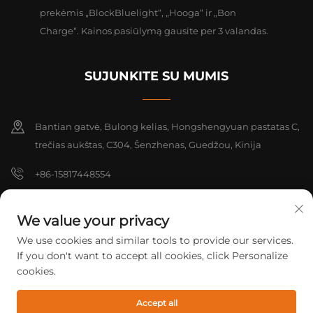
prekėmis „BlockBluelight“, „Hooga“ ir „Bon
Charge“. Kainos pasiūlymą gausite per 3 valandas.
SUJUNKITE SU MUMIS
Bantian gatvė, Bulong kelias, Hongshengyuan pastatas C,
trečias aukštas, C304, Šenzhenas, Guedžou, Kinija
+86-15817448554
[email protected]
We value your privacy
We use cookies and similar tools to provide our services.
Autorių teisės © 2026 Shenzhen Yarrae Technology Co., Ltd. Beijing.
If you don't want to accept all cookies, click Personalize
Visos teisės saugomos.
Privatumo politika
cookies.
Accept all