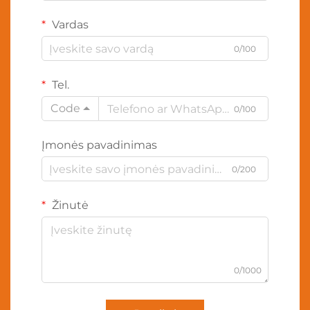
Vardas
0/100
Tel.
Code
0/100
Įmonės pavadinimas
0/200
Žinutė
0/1000