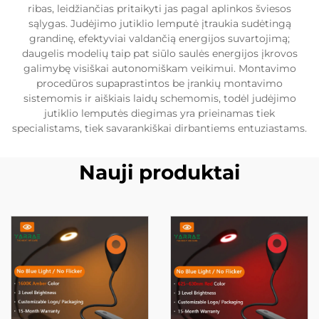
ribas, leidžiančias pritaikyti jas pagal aplinkos šviesos
sąlygas. Judėjimo jutiklio lemputė įtraukia sudėtingą
grandinę, efektyviai valdančią energijos suvartojimą;
daugelis modelių taip pat siūlo saulės energijos įkrovos
galimybę visiškai autonomiškam veikimui. Montavimo
procedūros supaprastintos be įrankių montavimo
sistemomis ir aiškiais laidų schemomis, todėl judėjimo
jutiklio lemputės diegimas yra prieinamas tiek
specialistams, tiek savarankiškai dirbantiems entuziastams.
Nauji produktai