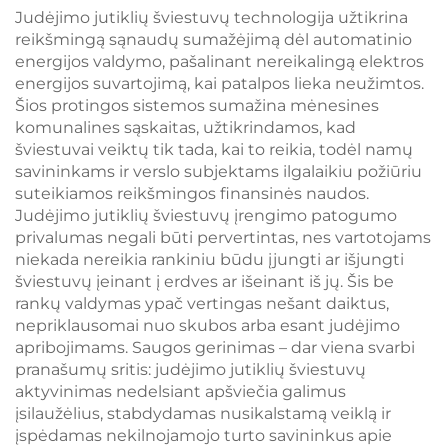
dažytas kūnas, LED
ryškumo nuostatos,
Judėjimo jutiklių šviestuvų technologija užtikrina
knygos lempa
1800 mAh
reikšmingą sąnaudų sumažėjimą dėl automatinio
perkraunama baterija
energijos valdymo, pašalinant nereikalingą elektros
energijos suvartojimą, kai patalpos lieka neužimtos.
Šios protingos sistemos sumažina mėnesines
komunalines sąskaitas, užtikrindamos, kad
šviestuvai veiktų tik tada, kai to reikia, todėl namų
savininkams ir verslo subjektams ilgalaikiu požiūriu
suteikiamos reikšmingos finansinės naudos.
Judėjimo jutiklių šviestuvų įrengimo patogumo
privalumas negali būti pervertintas, nes vartotojams
niekada nereikia rankiniu būdu įjungti ar išjungti
šviestuvų įeinant į erdves ar išeinant iš jų. Šis be
rankų valdymas ypač vertingas nešant daiktus,
nepriklausomai nuo skubos arba esant judėjimo
apribojimams. Saugos gerinimas – dar viena svarbi
pranašumų sritis: judėjimo jutiklių šviestuvų
aktyvinimas nedelsiant apšviečia galimus
įsilaužėlius, stabdydamas nusikalstamą veiklą ir
įspėdamas nekilnojamojo turto savininkus apie