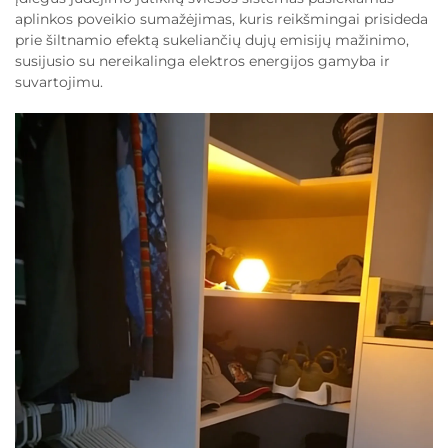
aplinkos poveikio sumažėjimas, kuris reikšmingai prisideda
prie šiltnamio efektą sukeliančių dujų emisijų mažinimo,
susijusio su nereikalinga elektros energijos gamyba ir
suvartojimu.