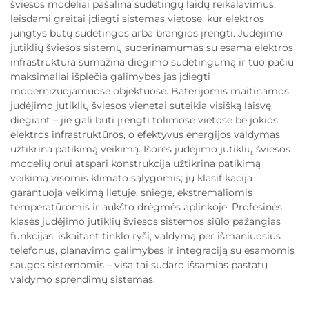
šviesos modeliai pašalina sudėtingų laidų reikalavimus,
leisdami greitai įdiegti sistemas vietose, kur elektros
jungtys būtų sudėtingos arba brangios įrengti. Judėjimo
jutiklių šviesos sistemų suderinamumas su esama elektros
infrastruktūra sumažina diegimo sudėtingumą ir tuo pačiu
maksimaliai išplečia galimybes jas įdiegti
modernizuojamuose objektuose. Baterijomis maitinamos
judėjimo jutiklių šviesos vienetai suteikia visišką laisvę
diegiant – jie gali būti įrengti tolimose vietose be jokios
elektros infrastruktūros, o efektyvus energijos valdymas
užtikrina patikimą veikimą. Išorės judėjimo jutiklių šviesos
modelių orui atspari konstrukcija užtikrina patikimą
veikimą visomis klimato sąlygomis; jų klasifikacija
garantuoja veikimą lietuje, sniege, ekstremaliomis
temperatūromis ir aukšto drėgmės aplinkoje. Profesinės
klasės judėjimo jutiklių šviesos sistemos siūlo pažangias
funkcijas, įskaitant tinklo ryšį, valdymą per išmaniuosius
telefonus, planavimo galimybes ir integraciją su esamomis
saugos sistemomis – visa tai sudaro išsamias pastatų
valdymo sprendimų sistemas.