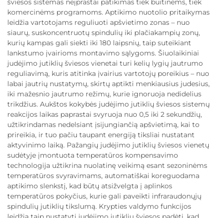
šviesos sistemas neįprastai patikimas tiek buitinėms, tiek
komercinėms programoms. Aptikimo nuotolio pritaikymas
leidžia vartotojams reguliuoti apšvietimo zonas – nuo
siaurų, suskoncentruotų spindulių iki plačiakampių zonų,
kurių kampas gali siekti iki 180 laipsnių, taip suteikiant
lankstumo įvairioms montavimo sąlygoms. Šiuolaikiniai
judėjimo jutiklių šviesos vienetai turi kelių lygių jautrumo
reguliavimą, kuris atitinka įvairius vartotojų poreikius – nuo
labai jautrių nustatymų, skirtų aptikti menkiausius judesius,
iki mažesnio jautrumo režimų, kurie ignoruoja nedidelius
trikdžius. Aukštos kokybės judėjimo jutiklių šviesos sistemų
reakcijos laikas paprastai svyruoja nuo 0,5 iki 2 sekundžių,
užtikrindamas nedelsiant įsijungiančią apšvietimą, kai to
prireikia, ir tuo pačiu taupant energiją tiksliai nustatant
aktyvinimo laiką. Pažangių judėjimo jutiklių šviesos vienetų
sudėtyje įmontuota temperatūros kompensavimo
technologija užtikrina nuolatinę veikimą esant sezoninėms
temperatūros svyravimams, automatiškai koreguodama
aptikimo slenkstį, kad būtų atsižvelgta į aplinkos
temperatūros pokyčius, kurie gali paveikti infraraudonųjų
spindulių jutiklių tikslumą. Krypties valdymo funkcijos
leidžia taip nustatyti judėjimo jutiklių šviesos padėtį, kad