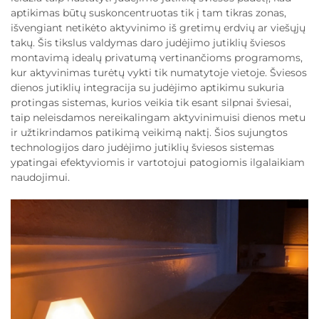
aptikimas būtų suskoncentruotas tik į tam tikras zonas,
išvengiant netikėto aktyvinimo iš gretimų erdvių ar viešųjų
takų. Šis tikslus valdymas daro judėjimo jutiklių šviesos
montavimą idealų privatumą vertinančioms programoms,
kur aktyvinimas turėtų vykti tik numatytoje vietoje. Šviesos
dienos jutiklių integracija su judėjimo aptikimu sukuria
protingas sistemas, kurios veikia tik esant silpnai šviesai,
taip neleisdamos nereikalingam aktyvinimuisi dienos metu
ir užtikrindamos patikimą veikimą naktį. Šios sujungtos
technologijos daro judėjimo jutiklių šviesos sistemas
ypatingai efektyviomis ir vartotojui patogiomis ilgalaikiam
naudojimui.