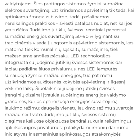
valdytojams. Šios protingos sistemos žymiai sumažina
elektros suvartojimą, užtikrindamos apšvietimą tik tada, kai
aptinkama žmogaus buvimo, todėl pašalinamos
nereikalingos praktikos – šviesti patalpas nuolat, net kai jos
yra tuščios. Judėjimo jutiklių šviesos įrenginiai paprastai
sumažina energijos suvartojimą 50–90 % lyginant su
tradicinėmis visada įjungtomis apšvietimo sistemomis, kas
matoma tiek komunalinių sąskaitų sumažėjime, tiek
mažesniame anglies pėdsaku. LED technologijos
integruota su judėjimo jutiklių šviesos sistemomis dar
labiau padidina šiuos privalumus, nes LED lemputės
sunaudoja žymiai mažiau energijos, tuo pat metu
užtikrindamos aukštesnės kokybės apšvietimą ir ilgesnį
veikimo laiką. Šiuolaikiniai judėjimo jutiklių šviesos
įrenginių dizainai įtraukia sudėtingas energijos valdymo
grandines, kurios optimizuoja energijos suvartojimą
laukimo režimu; daugelis vienetų laukimo režimu suvartoja
mažiau nei 1 vato. Judėjimo jutiklių šviesos sistemų
diegimas keliuose objektuose bendrai sukuria reikšmingus
aplinkosaugos privalumus, palaikydami įmonių darnumo
iniciatyvas ir asmeninius aplinkosaugos atsakomybės