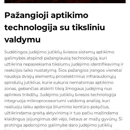
Pažangioji aptikimo
technologija su tiksliniu
valdymu
Sudėtingos judėjimo jutiklių šviesos sistemų aptikimo
galimybės atspindi pažangiausią technologiją, kuri
užtikrina nepasiekiama tikslumu judėjimo identifikavimą ir
reakcijos laiko nustatymą. Šios pažangios įrangos vienetai
naudoja dviejų elementų piroelektrinius infraraudonųjų
spindulių jutiklius, kurie sukuria nematomas aptikimo
zonas, gebančias atskirti tikrą žmogaus judėjimą nuo
aplinkos trikdžių. Judėjimo jutiklių šviesos technologija
integruoja mikroprocesoriumi valdomą analizę, kuri
realiuoju laiku apdoroja šiluminio kontūro pokyčius,
užtikrindama greitą aktyvinimą ir tuo pačiu mažindama
klaidingus įsijungimus dėl vėjo, lietaus ar mažų gyvūnų. Ši
protinga apdorojimo galimybė daro judėjimo jutiklių