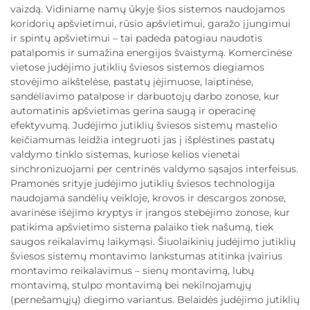
vaizdą. Vidiniame namų ūkyje šios sistemos naudojamos
koridorių apšvietimui, rūsio apšvietimui, garažo įjungimui
ir spintų apšvietimui – tai padeda patogiau naudotis
patalpomis ir sumažina energijos švaistymą. Komercinėse
vietose judėjimo jutiklių šviesos sistemos diegiamos
stovėjimo aikštelėse, pastatų įėjimuose, laiptinėse,
sandėliavimo patalpose ir darbuotojų darbo zonose, kur
automatinis apšvietimas gerina saugą ir operacinę
efektyvumą. Judėjimo jutiklių šviesos sistemų mastelio
keičiamumas leidžia integruoti jas į išplėstines pastatų
valdymo tinklo sistemas, kuriose kelios vienetai
sinchronizuojami per centrinės valdymo sąsajos interfeisus.
Pramonės srityje judėjimo jutiklių šviesos technologija
naudojama sandėlių veikloje, krovos ir descargos zonose,
avarinėse išėjimo kryptys ir įrangos stebėjimo zonose, kur
patikima apšvietimo sistema palaiko tiek našumą, tiek
saugos reikalavimų laikymąsi. Šiuolaikinių judėjimo jutiklių
šviesos sistemų montavimo lankstumas atitinka įvairius
montavimo reikalavimus – sienų montavimą, lubų
montavimą, stulpo montavimą bei nekilnojamųjų
(pernešamųjų) diegimo variantus. Belaidės judėjimo jutiklių