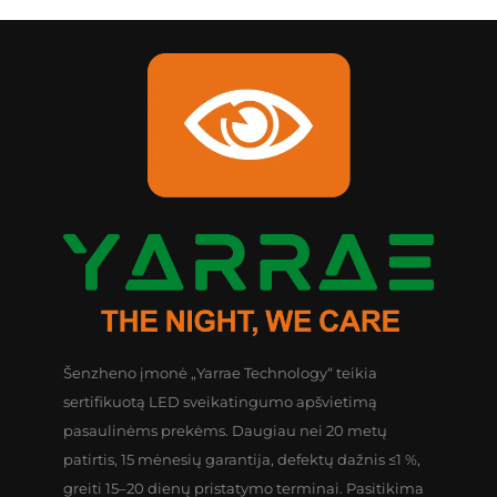
Šenzheno įmonė „Yarrae Technology“ teikia
sertifikuotą LED sveikatingumo apšvietimą
pasaulinėms prekėms. Daugiau nei 20 metų
patirtis, 15 mėnesių garantija, defektų dažnis ≤1 %,
greiti 15–20 dienų pristatymo terminai. Pasitikima