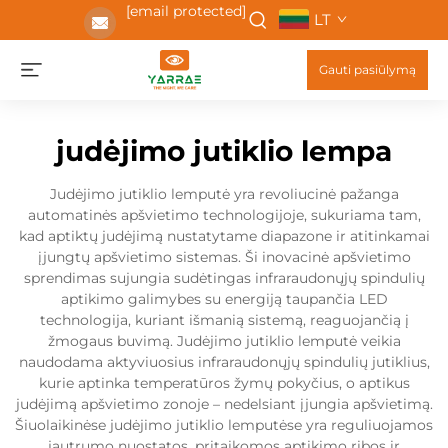
[email protected]
LT
Gauti pasiūlymą
judėjimo jutiklio lempa
Judėjimo jutiklio lemputė yra revoliucinė pažanga
automatinės apšvietimo technologijoje, sukuriama tam,
kad aptiktų judėjimą nustatytame diapazone ir atitinkamai
įjungtų apšvietimo sistemas. Ši inovacinė apšvietimo
sprendimas sujungia sudėtingas infraraudonųjų spindulių
aptikimo galimybes su energiją taupančia LED
technologija, kuriant išmanią sistemą, reaguojančią į
žmogaus buvimą. Judėjimo jutiklio lemputė veikia
naudodama aktyviuosius infraraudonųjų spindulių jutiklius,
kurie aptinka temperatūros žymų pokyčius, o aptikus
judėjimą apšvietimo zonoje – nedelsiant įjungia apšvietimą.
Šiuolaikinėse judėjimo jutiklio lemputėse yra reguliuojamos
jautrumo nuostatos, pritaikomos aptikimo ribos ir