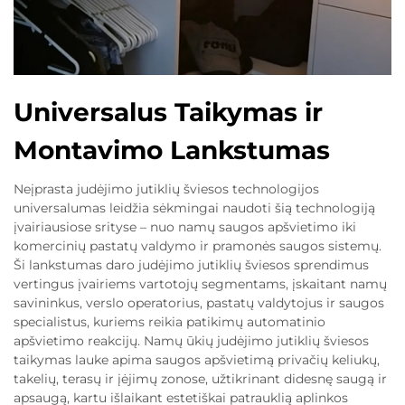
Universalus Taikymas ir
Montavimo Lankstumas
Neįprasta judėjimo jutiklių šviesos technologijos
universalumas leidžia sėkmingai naudoti šią technologiją
įvairiausiose srityse – nuo namų saugos apšvietimo iki
komercinių pastatų valdymo ir pramonės saugos sistemų.
Ši lankstumas daro judėjimo jutiklių šviesos sprendimus
vertingus įvairiems vartotojų segmentams, įskaitant namų
savininkus, verslo operatorius, pastatų valdytojus ir saugos
specialistus, kuriems reikia patikimų automatinio
apšvietimo reakcijų. Namų ūkių judėjimo jutiklių šviesos
taikymas lauke apima saugos apšvietimą privačių keliukų,
takelių, terasų ir įėjimų zonose, užtikrinant didesnę saugą ir
apsaugą, kartu išlaikant estetiškai patrauklią aplinkos