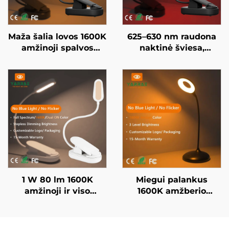
Maža šalia lovos 1600K
625–630 nm raudona
amžinoji spalvos
naktinė šviesa,
knygos lempa be
naudojama 5–50
mėlynos šviesos,
valandų, 3 ryškumo
juodai dažytas kūnas,
nustatymai, juodai
LED knygos lempa
dažytas korpusas,
greitas 1 valandos USB
įkrovimas
1 W 80 lm 1600K
Miegui palankus
amžinoji ir viso
1600K amžberio
spektro spalva, be
spalvos naktinis
mėlynos šviesos ir
žibintas juodu apdaila,
mirksėjimo, baltai
3 reguliuojamos