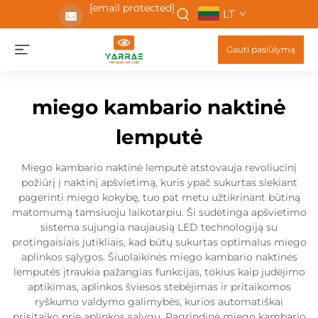
[email protected]
LT
Gauti pasiūlymą
miego kambario naktinė
lemputė
Miego kambario naktinė lemputė atstovauja revoliucinį
požiūrį į naktinį apšvietimą, kuris ypač sukurtas siekiant
pagerinti miego kokybę, tuo pat metu užtikrinant būtiną
matomumą tamsiuoju laikotarpiu. Ši sudėtinga apšvietimo
sistema sujungia naujausią LED technologiją su
protingaisiais jutikliais, kad būtų sukurtas optimalus miego
aplinkos sąlygos. Šiuolaikinės miego kambario naktinės
lemputės įtraukia pažangias funkcijas, tokius kaip judėjimo
aptikimas, aplinkos šviesos stebėjimas ir pritaikomos
ryškumo valdymo galimybės, kurios automatiškai
prisitaiko prie aplinkos sąlygų. Pagrindinė miego kambario