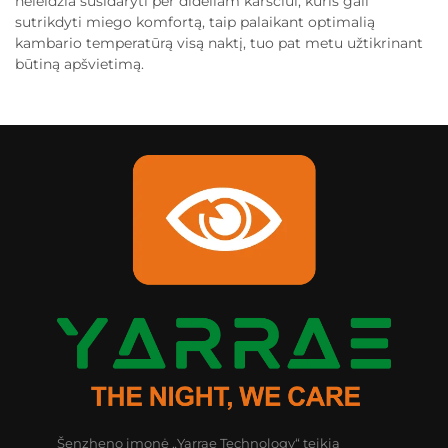
neleidžia susidaryti per dideliam karščiui, kuris gali
sutrikdyti miego komfortą, taip palaikant optimalią
kambario temperatūrą visą naktį, tuo pat metu užtikrinant
būtiną apšvietimą.
Šenzheno įmonė „Yarrae Technology“ teikia