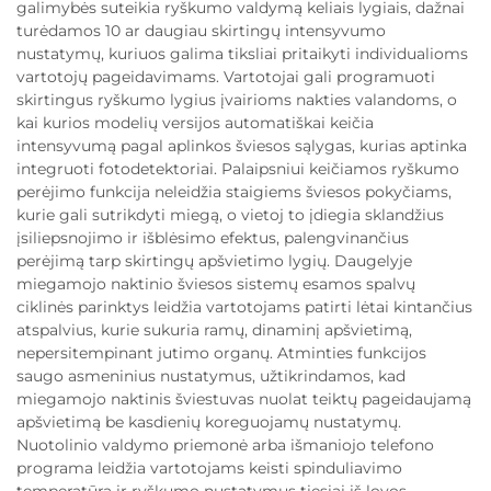
galimybės suteikia ryškumo valdymą keliais lygiais, dažnai
turėdamos 10 ar daugiau skirtingų intensyvumo
nustatymų, kuriuos galima tiksliai pritaikyti individualioms
vartotojų pageidavimams. Vartotojai gali programuoti
skirtingus ryškumo lygius įvairioms nakties valandoms, o
kai kurios modelių versijos automatiškai keičia
intensyvumą pagal aplinkos šviesos sąlygas, kurias aptinka
integruoti fotodetektoriai. Palaipsniui keičiamos ryškumo
perėjimo funkcija neleidžia staigiems šviesos pokyčiams,
kurie gali sutrikdyti miegą, o vietoj to įdiegia sklandžius
įsiliepsnojimo ir išblėsimo efektus, palengvinančius
perėjimą tarp skirtingų apšvietimo lygių. Daugelyje
miegamojo naktinio šviesos sistemų esamos spalvų
ciklinės parinktys leidžia vartotojams patirti lėtai kintančius
atspalvius, kurie sukuria ramų, dinaminį apšvietimą,
nepersitempinant jutimo organų. Atminties funkcijos
saugo asmeninius nustatymus, užtikrindamos, kad
miegamojo naktinis šviestuvas nuolat teiktų pageidaujamą
apšvietimą be kasdienių koreguojamų nustatymų.
Nuotolinio valdymo priemonė arba išmaniojo telefono
programa leidžia vartotojams keisti spinduliavimo