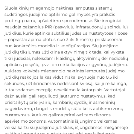
Šiuolaikinių miegamojo naktinės lemputės sistemų
sudėtingos judėjimo aptikimo galimybės yra pralūžis
protingų namų apšvietimo sprendimuose. Šie įrenginiai
naudoja pažangius PIR (pasyviųjų infraraudonųjų spindulių)
jutiklius, kurie aptinka subtilius judesius nustatytose ribose
– paprastai apima plotus nuo 3 iki 6 metrų, priklausomai
nuo konkrečios modelio ir konfigūracijos. Šių judėjimo
jutiklių tikslumas užtikrina aktyvinimą tik tada, kai vyksta
tikri judesiai, neleisdami klaidingų aktyvinimų dėl nedidelių
aplinkos pokyčių, pvz., oro cirkuliacijos ar gyvūnų judėjimo.
Aukštos kokybės miegamojo naktinės lemputės judėjimo
jutiklių reakcijos laikas vidutiniškai svyruoja nuo 0,5 iki 1
sekundės, užtikrindamas nedelsiant šviesą, kai ji reikalinga,
ir tausodamas energiją neveikimo laikotarpiais. Vartotojai
dažniausiai gali reguliuoti jautrumo nustatymus, kad
prisitaikytų prie įvairių kambarių dydžių ir asmeninių
pageidavimų; daugelis modelių siūlo kelis aptikimo zonų
nustatymus, kuriuos galima pritaikyti tam tikroms
apšvietimo zonoms. Automatinis išjungimo veiksmas
veikia kartu su judėjimo jutikliais, išjungdamos miegamojo
naktinę lemputę po nustatyto nejudėjimo laikotarpio –