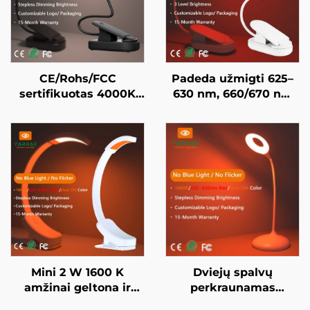
CE/Rohs/FCC
Padeda užmigti 625–
sertifikuotas 4000K
630 nm, 660/670 nm
viso spektro ir 1600K
raudona spalva, be
amžinoji spalva, juodai
mirksėjimo, be
dažytas nešiojamasis
mėlynos šviesos,
prisegamas LED
baltai dažytas kūnas,
knygos lempa
LED knygos lempa
Mini 2 W 1600 K
Dviejų spalvų
amžinai geltona ir
perkraunamas
625–630 nm raudona
naktinis žibintas