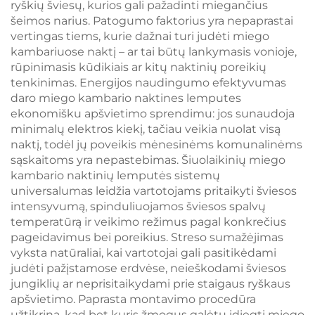
ryškių šviesų, kurios gali pažadinti miegančius
šeimos narius. Patogumo faktorius yra nepaprastai
vertingas tiems, kurie dažnai turi judėti miego
kambariuose naktį – ar tai būtų lankymasis vonioje,
rūpinimasis kūdikiais ar kitų naktinių poreikių
tenkinimas. Energijos naudingumo efektyvumas
daro miego kambario naktines lemputes
ekonomišku apšvietimo sprendimu: jos sunaudoja
minimalų elektros kiekį, tačiau veikia nuolat visą
naktį, todėl jų poveikis mėnesinėms komunalinėms
sąskaitoms yra nepastebimas. Šiuolaikinių miego
kambario naktinių lemputės sistemų
universalumas leidžia vartotojams pritaikyti šviesos
intensyvumą, spinduliuojamos šviesos spalvų
temperatūrą ir veikimo režimus pagal konkrečius
pageidavimus bei poreikius. Streso sumažėjimas
vyksta natūraliai, kai vartotojai gali pasitikėdami
judėti pažįstamose erdvėse, neieškodami šviesos
jungiklių ar neprisitaikydami prie staigaus ryškaus
apšvietimo. Paprasta montavimo procedūra
užtikrina, kad bet kuris žmogus galėtų įdiegti miego