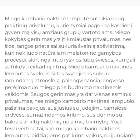
spalva be mėlynos
1600K amžberis ir
šviesos ir mirgėjimo
625~630 nm raudona
baltu korpusu LED
be laipsnių
Miego kambario naktinė lemputė suteikia daug
knygos lempa
reguliavimo šviesos
praktinių privalumų, kurie žymiai pagerina kasdienį
intensyvumui,
gyvenimą visų amžiaus grupių vartotojams. Miego
atmintimi, 18 val.
kokybės gerinimas yra įtikmiausias privalumas, nes
baterijos veikimo
šios įrangos prietaisai sukuria švelnią apšvietimą,
laiku, Type-C
kuri nekliudo natūraliam melatonino gamybos
procesui, skirtingai nuo ryškios lubų šviesos, kuri gali
sutrikdyti cirkadinį ritmą. Miego kambario naktinės
lemputės švelnus, šiltas švytėjimas sukuria
ramindamą atmosferą, palengvinančią lengvesnį
perėjimą nuo miego prie budrumo naktinėmis
veiklomis. Saugos gerinimas yra dar vienas esminis
privalumas, nes miego kambario naktinės lemputės
pašalina pavojus, susijusius su judėjimu tamsiose
erdvėse, sumažindamos kritimo, susidūrimo su
baldais ar kitų naktinių nelaimių tikimybę. Ypač
tėvai vertina tai, kad miego kambario naktinės
lemputės leidžia jiems patikrinti vaikus, neįjungiant