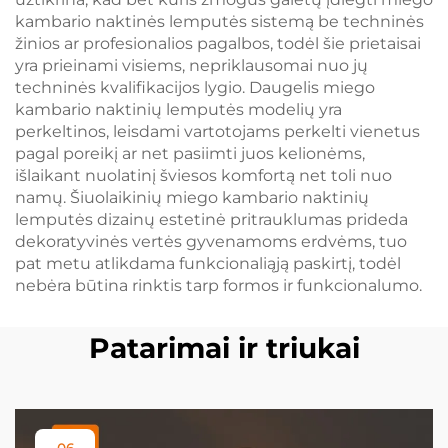
kambario naktinės lemputės sistemą be techninės
žinios ar profesionalios pagalbos, todėl šie prietaisai
yra prieinami visiems, nepriklausomai nuo jų
techninės kvalifikacijos lygio. Daugelis miego
kambario naktinių lemputės modelių yra
perkeltinos, leisdami vartotojams perkelti vienetus
pagal poreikį ar net pasiimti juos kelionėms,
išlaikant nuolatinį šviesos komfortą net toli nuo
namų. Šiuolaikinių miego kambario naktinių
lemputės dizainų estetinė pritrauklumas prideda
dekoratyvinės vertės gyvenamoms erdvėms, tuo
pat metu atlikdama funkcionaliąją paskirtį, todėl
nebėra būtina rinktis tarp formos ir funkcionalumo.
Patarimai ir triukai
06