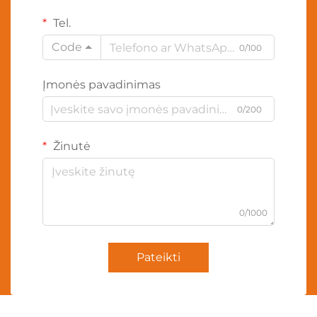
Tel.
Code
0/100
Įmonės pavadinimas
0/200
Žinutė
0/1000
Pateikti