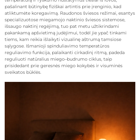
temperatūrą ir ryškumo nustatymus tiesiai iš lovos,
pašalinant būtinybę fiziškai artintis prie įrenginio, kad
atliktumėte koregavimą. Raudonos šviesos režimai, esantys
specializuotose miegamojo naktinio šviesos sistemose,
išsaugo naktinį regėjimą, tuo pat metu užtikrindami
pakankamą apšvietimą judėjimui, todėl jie ypač tinkami
tiems, kam reikia išlaikyti vizualinę aštrumą tamsiose
sąlygose. Išmanioji spinduliavimo temperatūros
reguliavimo funkcija, palaikanti cirkadinį ritmą, padeda
reguliuoti natūralius miego–budrumo ciklus, taip
prisidedant prie geresnės miego kokybės ir visuminės
sveikatos būklės.