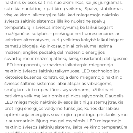
naktinis šviesos šaltinis nuo akimirkos, kai jis įjungiamas,
suteikia nuolatinę ir patikimą veikimą. Spalvų stabilumas
visą veikimo laikotarpį reiškia, kad miegamojo naktinio
šviesos šaltinio sistemos išlaiko nuolatinę spalvų
temperatūrą ir šviesos intensyvumą be laikui bėgant
mažėjančios kokybės – priešingai nei fluorescencinės ar
kaitrinės alternatyvos, kurių veikimo kokybė laikui bėgant
pamažu blogėja. Aplinkosauginiai privalumai apima
mažesnį anglies pėdsaką dėl mažesnio energijos
suvartojimo ir mažesnį atliekų kiekį, susidarantį dėl ilgesnio
LED komponentų tarnavimo laikotarpio miegamojo
naktinio šviesos šaltinių taikymuose. LED technologijos
kietosios būsenos konstrukcija daro miegamojo naktinio
šviesos šaltinio sistemas labai atsparias vibracijoms,
smūgiams ir temperatūros svyravimams, užtikrinant
patikimą veikimą įvairiomis aplinkos sąlygomis. Daugelis
LED miegamojo naktinio šviesos šaltinių sistemų įtraukia
protingų energijos valdymo funkcijas, kurios dar labiau
optimizuoja energijos suvartojimą protingo prisilankstymo
ir automatinio išjungimo galimybėmis. LED miegamojo
naktinio šviesos šaltinių sistemų šalta veikimo temperatūra