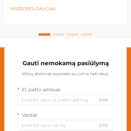
tapo būtina įranga įvairiose pramonės šakose ir
PERŽIŪRĖTI DAUGIAU
asmeninėse srityse. Šis inovacinis apšvietimas...
Gauti nemokamą pasiūlymą
Mūsų atstovas susisieks su jumis netrukus.
El. pašto adresas
0/100
Vardas
0/100