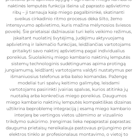
naktinės lemputės funkcija išeina už paprasto apšvietimo
ribų – ji tarnauja kaip miego pagalbininkė, skatinanti
sveikus cirkadinio ritmo procesus dėka šilto, žemo
intensyvumo apšvietimo, kuris mažina mėlynosios šviesos
poveikį. Šie prietaisai dažniausiai turi kelis veikimo režimus,
įskaitant nuolatinį švytėjimą, judėjimu aktyvuojamą
apšvietimą ir laikmačio funkcijas, leidžiančias vartotojams
pritaikyti savo naktinį apšvietimą pagal individualius
poreikius. Šiuolaikinių miego kambario naktinių lemputės
sistemų technologinis sudėtingumas apima protingą
jungiamumą, leidžiantį vartotojams valdyti nustatymus per
išmaniuosius telefonus arba balso komandas. Pažengę
modeliai turi spalvų keitimo galimybę, leisdami
vartotojams pasirinkti įvairias spalvas, kurios atitinka jų
nuotaiką arba konkrečius miego poreikius. Daugumos
miego kambario naktinių lemputės kompaktiškas dizainas
užtikrina beproblemę integraciją į esamą miego kambario
interjerą be vertingos vietos užėmimo ar vizualinio
trikdymo sukūrimo. Įrengimas lieka nepaprastai paprastas:
dauguma prietaisų nereikalauja pastovaus prijungimo prie
elektros tinklo ar profesionalaus montavimo, o vietoj to