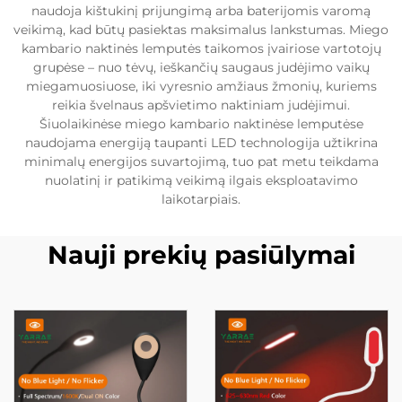
naudoja kištukinį prijungimą arba baterijomis varomą
veikimą, kad būtų pasiektas maksimalus lankstumas. Miego
kambario naktinės lemputės taikomos įvairiose vartotojų
grupėse – nuo tėvų, ieškančių saugaus judėjimo vaikų
miegamuosiuose, iki vyresnio amžiaus žmonių, kuriems
reikia švelnaus apšvietimo naktiniam judėjimui.
Šiuolaikinėse miego kambario naktinėse lemputėse
naudojama energiją taupanti LED technologija užtikrina
minimalų energijos suvartojimą, tuo pat metu teikdama
nuolatinį ir patikimą veikimą ilgais eksploatavimo
laikotarpiais.
Nauji prekių pasiūlymai