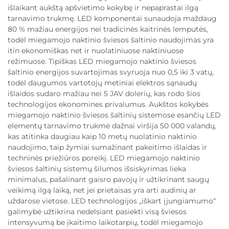
išlaikant aukštą apšvietimo kokybę ir nepaprastai ilgą
tarnavimo trukmę. LED komponentai sunaudoja maždaug
80 % mažiau energijos nei tradicinės kaitrinės lemputės,
todėl miegamojo naktinio šviesos šaltinio naudojimas yra
itin ekonomiškas net ir nuolatiniuose naktiniuose
režimuose. Tipiškas LED miegamojo naktinio šviesos
šaltinio energijos suvartojimas svyruoja nuo 0,5 iki 3 vatų,
todėl daugumos vartotojų metiniai elektros sąnaudų
išlaidos sudaro mažiau nei 5 JAV dolerių, kas rodo šios
technologijos ekonomines privalumus. Aukštos kokybės
miegamojo naktinio šviesos šaltinių sistemose esančių LED
elementų tarnavimo trukmė dažnai viršija 50 000 valandų,
kas atitinka daugiau kaip 10 metų nuolatinio naktinio
naudojimo, taip žymiai sumažinant pakeitimo išlaidas ir
techninės priežiūros poreikį. LED miegamojo naktinio
šviesos šaltinių sistemų šilumos išsiskyrimas lieka
minimalus, pašalinant gaisro pavojų ir užtikrinant saugų
veikimą ilgą laiką, net jei prietaisas yra arti audinių ar
uždarose vietose. LED technologijos „iškart įjungiamumo“
galimybė užtikrina nedelsiant pasiekti visą šviesos
intensyvumą be įkaitimo laikotarpių, todėl miegamojo