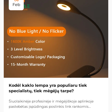
Feb
Kodėl kaklo lempa yra populiaru tiek
specialistų, tiek mėgėjų tarpe?
Šiuolaikinėje profesinėje ir mėgėjiškoje aplinkoje
pastebėtas įspūdingas poslinkis link rankomis
nevaldomų apšvietimo sprendimų, o kaklo lempa