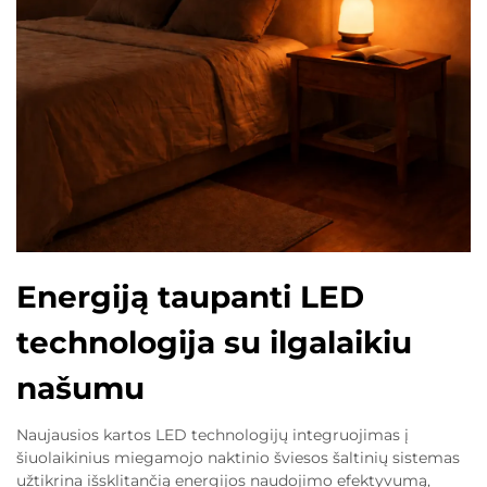
Energiją taupanti LED
technologija su ilgalaikiu
našumu
Naujausios kartos LED technologijų integruojimas į
šiuolaikinius miegamojo naktinio šviesos šaltinių sistemas
užtikrina išsklitančią energijos naudojimo efektyvumą,