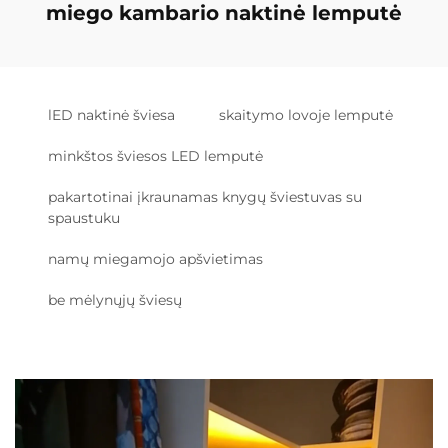
miego kambario naktinė lemputė
lED naktinė šviesa
skaitymo lovoje lemputė
minkštos šviesos LED lemputė
pakartotinai įkraunamas knygų šviestuvas su
spaustuku
namų miegamojo apšvietimas
be mėlynųjų šviesų