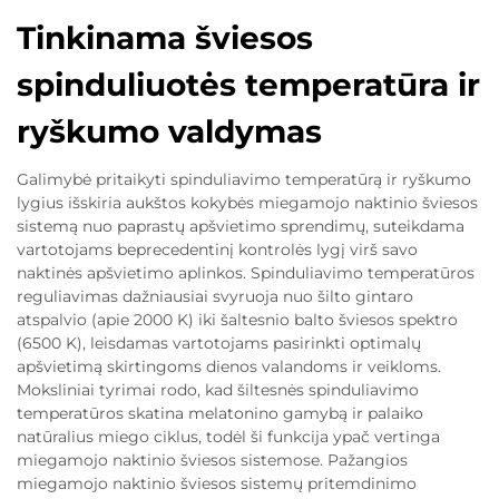
Tinkinama šviesos
spinduliuotės temperatūra ir
ryškumo valdymas
Galimybė pritaikyti spinduliavimo temperatūrą ir ryškumo
lygius išskiria aukštos kokybės miegamojo naktinio šviesos
sistemą nuo paprastų apšvietimo sprendimų, suteikdama
vartotojams beprecedentinį kontrolės lygį virš savo
naktinės apšvietimo aplinkos. Spinduliavimo temperatūros
reguliavimas dažniausiai svyruoja nuo šilto gintaro
atspalvio (apie 2000 K) iki šaltesnio balto šviesos spektro
(6500 K), leisdamas vartotojams pasirinkti optimalų
apšvietimą skirtingoms dienos valandoms ir veikloms.
Moksliniai tyrimai rodo, kad šiltesnės spinduliavimo
temperatūros skatina melatonino gamybą ir palaiko
natūralius miego ciklus, todėl ši funkcija ypač vertinga
miegamojo naktinio šviesos sistemose. Pažangios
miegamojo naktinio šviesos sistemų pritemdinimo