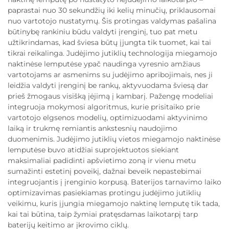
paprastai nuo 30 sekundžių iki kelių minučių, priklausomai
nuo vartotojo nustatymų. Šis protingas valdymas pašalina
būtinybę rankiniu būdu valdyti įrenginį, tuo pat metu
užtikrindamas, kad šviesa būtų įjungta tik tuomet, kai tai
tikrai reikalinga. Judėjimo jutiklių technologija miegamojo
naktinėse lemputėse ypač naudinga vyresnio amžiaus
vartotojams ar asmenims su judėjimo apribojimais, nes ji
leidžia valdyti įrenginį be rankų, aktyvuodama šviesą dar
prieš žmogaus visišką įėjimą į kambarį. Pažengę modeliai
integruoja mokymosi algoritmus, kurie prisitaiko prie
vartotojo elgsenos modelių, optimizuodami aktyvinimo
laiką ir trukmę remiantis ankstesnių naudojimo
duomenimis. Judėjimo jutiklių vietos miegamojo naktinėse
lemputėse buvo atidžiai suprojektuotos siekiant
maksimaliai padidinti apšvietimo zoną ir vienu metu
sumažinti estetinį poveikį, dažnai beveik nepastebimai
integruojantis į įrenginio korpusą. Baterijos tarnavimo laiko
optimizavimas pasiekiamas protingu judėjimo jutiklių
veikimu, kuris įjungia miegamojo naktinę lemputę tik tada,
kai tai būtina, taip žymiai pratęsdamas laikotarpį tarp
baterijų keitimo ar įkrovimo ciklų.