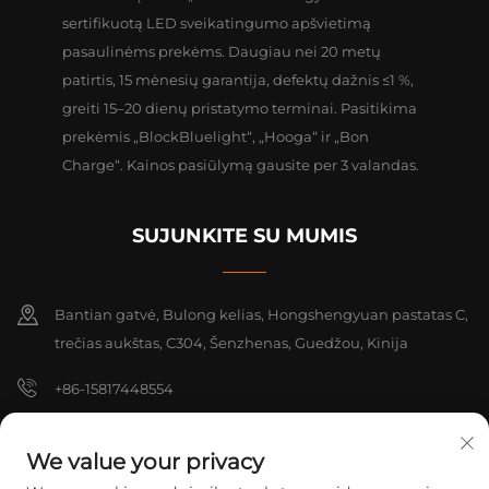
sertifikuotą LED sveikatingumo apšvietimą
pasaulinėms prekėms. Daugiau nei 20 metų
patirtis, 15 mėnesių garantija, defektų dažnis ≤1 %,
greiti 15–20 dienų pristatymo terminai. Pasitikima
prekėmis „BlockBluelight“, „Hooga“ ir „Bon
Charge“. Kainos pasiūlymą gausite per 3 valandas.
SUJUNKITE SU MUMIS
Bantian gatvė, Bulong kelias, Hongshengyuan pastatas C,
trečias aukštas, C304, Šenzhenas, Guedžou, Kinija
+86-15817448554
[email protected]
We value your privacy