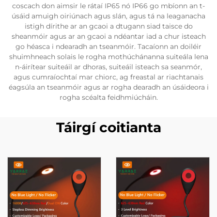
coscach don aimsir le rátaí IP65 nó IP66 go mbíonn an t-
úsáid amuigh oiriúnach agus slán, agus tá na leaganacha
istigh dírithe ar an gcaoi a dtugann siad taisce do
sheanmóir agus ar an gcaoi a ndéantar iad a chur isteach
go héasca i ndearadh an tseanmóir. Tacaíonn an doiléir
shuimhneach solais le rogha mothúchánanna suiteála lena
n-áirítear suiteáil ar dhoras, suiteáil isteach sa seanmór,
agus cumraíochtaí mar chiorc, ag freastal ar riachtanais
éagsúla an tseanmóir agus ar rogha dearadh an úsáideora i
rogha scéalta feidhmiúcháin.
Táirgí coitianta