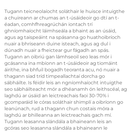
1600K, Corp Dhubh
Solas Léitheoireachta
Ambar 1600K
Tugann teicneolaíocht soláthair le huisce intuigthe
a chuireann ar chumas an t-úsáideoir go dtí an t-
éadan, comhfhreagrúchán iontach trí
ghníomhaíocht láimhseála a bhaint as an úsáid,
agus ag taispeáint na spásanna go huathoibríoch
nuair a bhriseann duine isteach, agus ag dul i
dúnadh nuair a fheictear gur fágadh an spás.
Tugann an oibriú gan lámhseoil seo leas mór i
gcásanna ina mbíonn an t-úsáideoir ag tiomáint
áirithe, ina bhfuil bogadh teoranta acu, nó nuair a
thagann siad tríd timpeallachtaí dorcha go
sábháilte. Is féidir leis an ngníomhaíocht intuigthe
seo sábháilteacht mór a dhéanamh ón leithscéal, ag
laghdú ar úsáid an leictreachais faoi 30-70% i
gcomparáid le córas soláthair shimplí a oibríonn go
leanúnach, rud a thagann chun costais móra a
laghdú ar bhilleanna an leictreachais gach mí.
Tugann leasanna slándála a bhaineann leis an
gcóras seo leasanna slándála a bhaineann le