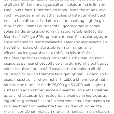
cháil aistriú dathanna agus cáil an tsolais ar fad le linn an
tsaoil oibre fada. Cinntíonn an oibriú bunaithe ar an úsáid
nach n-úsáideann an soláthar solais chliste cumhacht ach
nuair a bheidh solas i ndáiríre riachtanach, ag laghdú go
mór ar chaillteanas cumhachta i gcomparáid le córais
solais traidisiúnta a oibríonn gan stad, le sábháilteachtaí
féadtha ó 40% go 80% ag brath ar phatrúin úsáide agus ar
shuíomhanna na n-insteallálacha. Déanann leaganacha an
t-soláthair solais chliste a oibríonn ón ngrian an t-
éifeachtas ina gcumhacht a mhéadú leis an úsáid a
bhaintear as foinseanna cumhachta a athaitear, ag baint
úsáide as painéal photovoltaice ar ardghníomhaíocht agus
córais bainistíochta batáirí casta a sholáthraíonn oibriú
oiriúnach fiú le linn tréimhsí fada gan ghrian. Tugann an t-
úsáid fhadshaoil ar chomhpháirtí LED, a bhíonn de ghnáth
rátáilte don oibriú ar feadh 25,000 go 50,000 uair, laghdú
suntasach ar an bhfrequence a dhéantar iad a athsholáthar
agus ar chostais an bainistíochta a bhaineann leo, agus ag
laghdú ar gheinearáil caotáin leictreonacha. Leathnaíonn na
buaiteachtáin timpeallachta thar úsáid an chumhachta,
mar níl aon ábhar mianach mar an mheirceair nó an luaidh