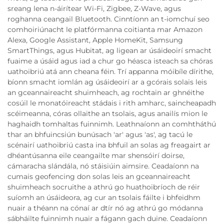
sreang lena n-áirítear Wi-Fi, Zigbee, Z-Wave, agus
roghanna ceangail Bluetooth. Cinntíonn an t-iomchuí seo
comhoiriúnacht le platfórmanna coitianta mar Amazon
Alexa, Google Assistant, Apple HomeKit, Samsung
SmartThings, agus Hubitat, ag ligean ar úsáideoirí smacht
fuaime a úsáid agus iad a chur go héasca isteach sa chóras
uathoibriú atá ann cheana féin. Trí appanna móibíle dírithe,
bíonn smacht iomlán ag úsáideoirí ar a gcórais solais leis
an gceannaireacht shuimheach, ag rochtain ar ghnéithe
cosúil le monatóireacht stádais i rith amharc, saincheapadh
scéimeanna, córas ollaithe an tsolais, agus anailís mion le
haghaidh tomhaltas fuinnimh. Leathnaíonn an comhtháthú
thar an bhfuincsiún bunúsach 'ar' agus 'as', ag tacú le
scénairí uathoibriú casta ina bhfuil an solas ag freagairt ar
dhéantúsanna eile ceangailte mar shensóirí doirse,
cámaracha slándála, nó stáisiúin aimsire. Ceadaíonn na
cumais geofencing don solas leis an gceannaireacht
shuimheach socruithe a athrú go huathoibríoch de réir
suíomh an úsáideora, ag cur an tsolais fáilte i bhfeidhm
nuair a théann na cónaí ar dtír nó ag athrú go módanna
sábháilte fuinnimh nuair a fágann gach duine. Ceadaíonn