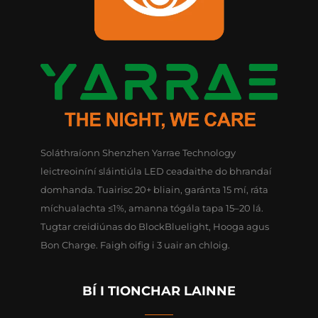
Soláthraíonn Shenzhen Yarrae Technology
leictreoiníní sláintiúla LED ceadaithe do bhrandaí
domhanda. Tuairisc 20+ bliain, garánta 15 mí, ráta
míchualachta ≤1%, amanna tógála tapa 15–20 lá.
Tugtar creidiúnas do BlockBluelight, Hooga agus
Bon Charge. Faigh oifig i 3 uair an chloig.
BÍ I TIONCHAR LAINNE