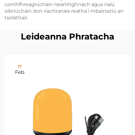
comhfhreagrúcháin neamhghnách agus rialú
oibriúcháin don riachtanais reatha i mbainistiú an
tsoláthair.
Leideanna Phratacha
17
Feb