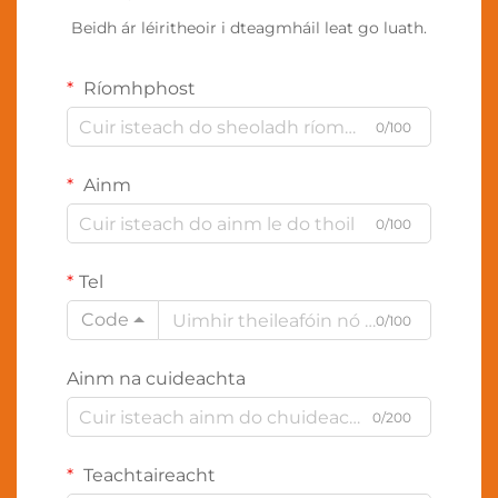
Beidh ár léiritheoir i dteagmháil leat go luath.
Ríomhphost
0/100
Ainm
0/100
Tel
Code
0/100
Ainm na cuideachta
0/200
Teachtaireacht