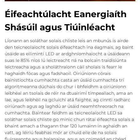
Éifeachtúlacht Eanergiaíth
Shásúil agus Tiúinléacht
Líonann an soláthar solais chliste leis an mbunús is airde
den teicneolaíocht solais éifeachtach ina éagmais, ag baint
úsáide as eilimintí LED ar ardghníomhaíocht a úsáideann
suas le 85% níos lú leictreacht ná na bolcain traidisiúnta
leictreacha agus a sholáthraíonn cáil sholais is fearr le
haghaidh fócas agus fadshaoil. Oiriúníonn córais
bainistíochta cumhachta casta an úsáid cumhachta trí
algoritmeanna dúchais do chur i bhfeidhm a oiriúníonn
leibhéal an tsolais de réir na dtuairimí timpeallach, ama an
lae, agus leibhéil na gcluichí atá faighte, ag cinnti radharc
oiriúnach agus ag laghdú ar úsáid neamhthreorach na
cumhachta. Baintear feidhm as teicneolaíocht LED sa
soláthar solais chliste go minic chun rátaí éifeachta solais a
bhaint amach a thagann thar 120 lumainn in aghaidh an
vatt, ag léiriú feabhas mór ar chuid eile de na solais
fluirseannte agus halagaine, agus ag coimeád an chéad