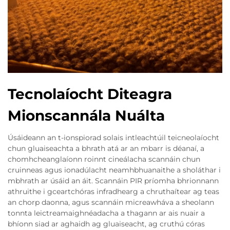
Tecnolaíocht Diteagra
Mionscannála Nuálta
Úsáideann an t-ionspiorad solais intleachtúil teicneolaíocht
chun gluaiseachta a bhrath atá ar an mbarr is déanaí, a
chomhcheanglaíonn roinnt cineálacha scannáin chun
cruinneas agus ionadúlacht neamhbhuanaithe a sholáthar i
mbhrath ar úsáid an áit. Scannáin PIR príomha bhrionnann
athruithe i gceartchóras infradhearg a chruthaítear ag teas
an chorp daonna, agus scannáin micreawháva a sheolann
tonnta leictreamaighnéadacha a thagann ar ais nuair a
bhíonn siad ar aghaidh ag gluaiseacht, ag cruthú córas