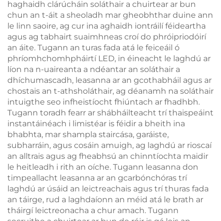
haghaidh clárúcháin soláthair a chuirtear ar bun
chun an t-áit a sheoladh mar gheobhthar duine ann
le linn saoire, ag cur ina aghaidh iontráilí féideartha
agus ag tabhairt suaimhneas croí do phróipriodóirí
an áite. Tugann an turas fada atá le feiceáil ó
phríomhchomhpháirtí LED, in éineacht le laghdú ar
líon na n-uaireanta a ndéantar an soláthair a
dhíchumascadh, leasanna ar an gcothabháil agus ar
chostais an t-athsholáthair, ag déanamh na soláthair
intuigthe seo infheistíocht fhiúntach ar fhadhbh.
Tugann toradh fearr ar shábháilteacht trí thaispeáint
instantáinéach i limistéar is féidir a bheith ina
bhabhta, mar shampla staircása, garáiste,
subharráin, agus cosáin amuigh, ag laghdú ar rioscaí
an alltrais agus ag fheabhsú an chinntíochta maidir
le heitleadh i rith an oíche. Tugann leasanna don
timpeallacht leasanna ar an gcarbónchóras trí
laghdú ar úsáid an leictreachais agus trí thuras fada
an táirge, rud a laghdaíonn an méid atá le brath ar
tháirgí leictreonacha a chur amach. Tugann