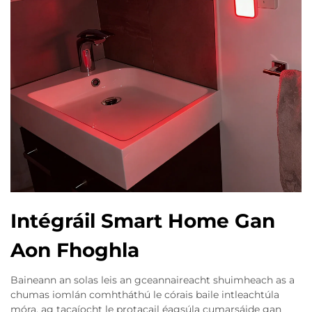
Intégráil Smart Home Gan
Aon Fhoghla
Baineann an solas leis an gceannaireacht shuimheach as a
chumas iomlán comhtháthú le córais baile intleachtúla
móra, ag tacaíocht le protacail éagsúla cumarsáide gan