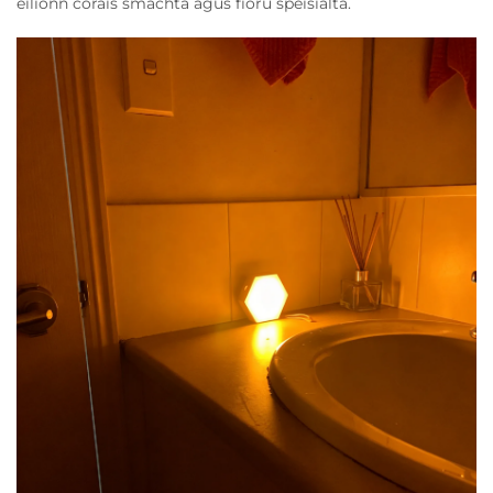
éilíonn córais smachta agus fíorú speisialta.