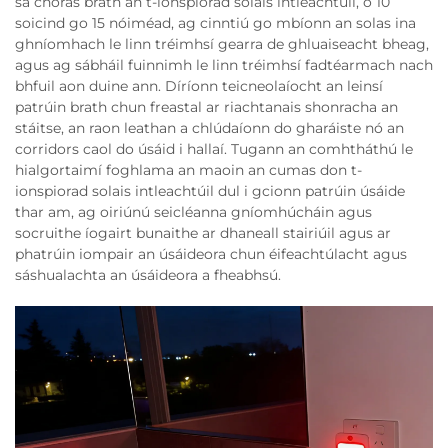
sa chóras brath an t-ionspiorad solais intleachtúil, ó 10
soicind go 15 nóiméad, ag cinntiú go mbíonn an solas ina
ghníomhach le linn tréimhsí gearra de ghluaiseacht bheag,
agus ag sábháil fuinnimh le linn tréimhsí fadtéarmach nach
bhfuil aon duine ann. Díríonn teicneolaíocht an leinsí
patrúin brath chun freastal ar riachtanais shonracha an
stáitse, an raon leathan a chlúdaíonn do gharáiste nó an
corridors caol do úsáid i hallaí. Tugann an comhtháthú le
hialgortaimí foghlama an maoin an cumas don t-
ionspiorad solais intleachtúil dul i gcionn patrúin úsáide
thar am, ag oiriúnú seicléanna gníomhúcháin agus
socruithe íogairt bunaithe ar dhaneall stairiúil agus ar
phatrúin iompair an úsáideora chun éifeachtúlacht agus
sáshualachta an úsáideora a fheabhsú.