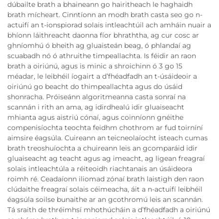
dúbailte brath a bhaineann go hairitheach le haghaidh
brath mícheart. Cinntíonn an modh brath casta seo go n-
actuifí an t-ionspiorad solais intleachtúil ach amháin nuair a
bhíonn láithreacht daonna fíor bhraththa, ag cur cosc ar
ghníomhú ó bheith ag gluaisteán beag, ó phlandaí ag
scuabadh nó ó athruithe timpeallachta. Is féidir an raon
brath a oiriúnú, agus is minic a shroichinn ó 3 go 15
méadar, le leibhéil íogairt a d’fhéadfadh an t-úsáideoir a
oiriúnú go beacht do thimpeallachta agus do úsáid
shonracha. Próiseánn algoritmeanna casta sonraí na
scannán i rith an ama, ag idirdhealú idir gluaiseacht
mhianta agus aistriú cónaí, agus coinníonn gnéithe
compenisíochta teochta feidhm chothrom ar fud toirníní
aimsire éagsúla. Cuireann an teicneolaíocht isteach cumas
brath treoshuíochta a chuireann leis an gcomparáid idir
gluaiseacht ag teacht agus ag imeacht, ag ligean freagraí
solais intleachtúla a réiteoidh riachtanais an úsáideora
roimh ré. Ceadaíonn iliomad zónaí brath laistigh den raon
clúdaithe freagraí solais céimeacha, áit a n-actuifí leibhéil
éagsúla soilse bunaithe ar an gcothromú leis an scannán.
Tá sraith de thréimhsí mhothúcháin a d’fhéadfadh a oiriúnú