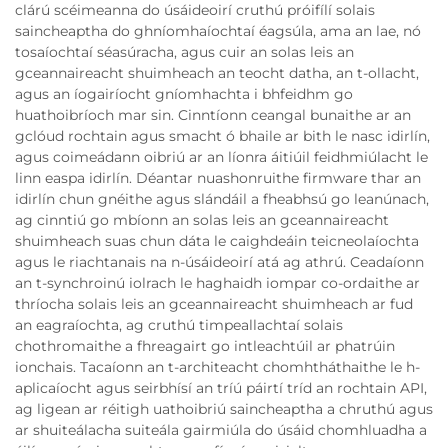
clárú scéimeanna do úsáideoirí cruthú próifílí solais
saincheaptha do ghníomhaíochtaí éagsúla, ama an lae, nó
tosaíochtaí séasúracha, agus cuir an solas leis an
gceannaireacht shuimheach an teocht datha, an t-ollacht,
agus an íogairíocht gníomhachta i bhfeidhm go
huathoibríoch mar sin. Cinntíonn ceangal bunaithe ar an
gclóud rochtain agus smacht ó bhaile ar bith le nasc idirlín,
agus coimeádann oibriú ar an líonra áitiúil feidhmiúlacht le
linn easpa idirlín. Déantar nuashonruithe firmware thar an
idirlín chun gnéithe agus slándáil a fheabhsú go leanúnach,
ag cinntiú go mbíonn an solas leis an gceannaireacht
shuimheach suas chun dáta le caighdeáin teicneolaíochta
agus le riachtanais na n-úsáideoirí atá ag athrú. Ceadaíonn
an t-synchroinú iolrach le haghaidh iompar co-ordaithe ar
thríocha solais leis an gceannaireacht shuimheach ar fud
an eagraíochta, ag cruthú timpeallachtaí solais
chothromaithe a fhreagairt go intleachtúil ar phatrúin
ionchais. Tacaíonn an t-architeacht chomhtháthaithe le h-
aplicaíocht agus seirbhísí an tríú páirtí tríd an rochtain API,
ag ligean ar réitigh uathoibriú saincheaptha a chruthú agus
ar shuiteálacha suiteála gairmiúla do úsáid chomhluadha a