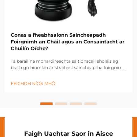
Conas a fheabhsaíonn Saincheapadh
Foirgnimh an Cháil agus an Consaintacht ar
Chuilín Oíche?
Tá baráil na monaróireachta sa tionscail sholáis ag
brath go hiomlán ar straitéisí saincheaptha foirgnimh
a chuireann cumhacht ar rialú cáil cruinn agus ar
thoraidh táirge cothrom. Úsáideann monaróirí soláis
FEICHDH NÍOS MHÓ
nua-aimseartha teicneolaíocht chun saincheapadh
foirgnimh...
Faigh Uachtar Saor in Aisce