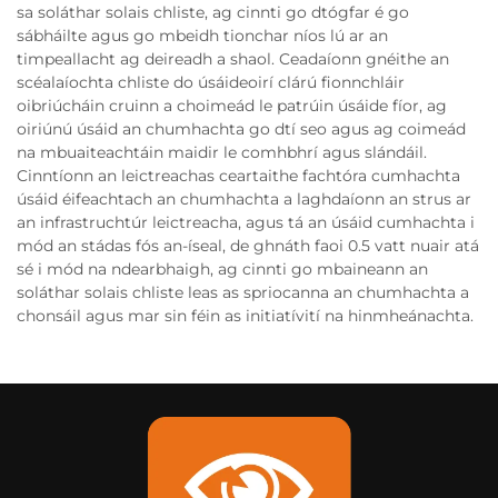
sa soláthar solais chliste, ag cinnti go dtógfar é go
sábháilte agus go mbeidh tionchar níos lú ar an
timpeallacht ag deireadh a shaol. Ceadaíonn gnéithe an
scéalaíochta chliste do úsáideoirí clárú fionnchláir
oibriúcháin cruinn a choimeád le patrúin úsáide fíor, ag
oiriúnú úsáid an chumhachta go dtí seo agus ag coimeád
na mbuaiteachtáin maidir le comhbhrí agus slándáil.
Cinntíonn an leictreachas ceartaithe fachtóra cumhachta
úsáid éifeachtach an chumhachta a laghdaíonn an strus ar
an infrastruchtúr leictreacha, agus tá an úsáid cumhachta i
mód an stádas fós an-íseal, de ghnáth faoi 0.5 vatt nuair atá
sé i mód na ndearbhaigh, ag cinnti go mbaineann an
soláthar solais chliste leas as spriocanna an chumhachta a
chonsáil agus mar sin féin as initiatívití na hinmheánachta.