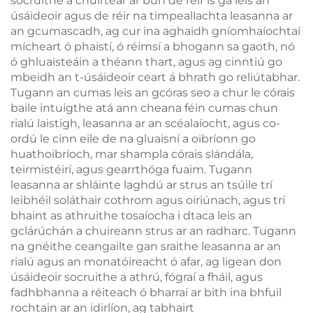
socruithe a chuirtear ar bun de réir is gá leis an
úsáideoir agus de réir na timpeallachta leasanna ar
an gcumascadh, ag cur ina aghaidh gníomhaíochtaí
mícheart ó phaistí, ó réimsí a bhogann sa gaoth, nó
ó ghluaisteáin a théann thart, agus ag cinntiú go
mbeidh an t-úsáideoir ceart á bhrath go reliútabhar.
Tugann an cumas leis an gcóras seo a chur le córais
baile intuigthe atá ann cheana féin cumas chun
rialú laistigh, leasanna ar an scéalaíocht, agus co-
ordú le cinn eile de na gluaisní a oibríonn go
huathoibríoch, mar shampla córais slándála,
teirmistéirí, agus gearrthóga fuaim. Tugann
leasanna ar shláinte laghdú ar strus an tsúile trí
leibhéil soláthair cothrom agus oiriúnach, agus trí
bhaint as athruithe tosaíocha i dtaca leis an
gclárúchán a chuireann strus ar an radharc. Tugann
na gnéithe ceangailte gan sraithe leasanna ar an
rialú agus an monatóireacht ó afar, ag ligean don
úsáideoir socruithe a athrú, fógraí a fháil, agus
fadhbhanna a réiteach ó bharraí ar bith ina bhfuil
rochtain ar an idirlíon, ag tabhairt