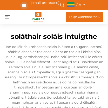
[email protected]
GA
Faigh Uathbhreithniú
soláthair soláis intuigthe
Ion doiléir shuimhneach solais is é seo a thugann leathnú
réabhlóideach ar theicneolaíocht an tsolais i bhfad níos
nuálaí, ag comhcheangal uathoibriú intleachtúil le córais
solais LED a bhfuil éifeachtúlacht airgid acu. Úsáideann an
réiteach solais nuálaí seo scannáin gluaiseanna casta,
scannáin solais timpeallach, agus gnéithe ceangail gan
sreang chun timpeallacht sholais a chruthú a fhreagairt do
láithreach an úsáideora agus do na coinníollacha
timpeallach. I mbeagán ama, cuirtear an doiléir
shuimhneach solais go héasca isteach i suíomhanna
cónaithe, trádála agus tionsclaíochta, ag tabhairt rialú
neamhbhuan ar an solas trí appanna do théileafón
páirteach, tríd an gceannaireacht ghutha, agus trí chórais