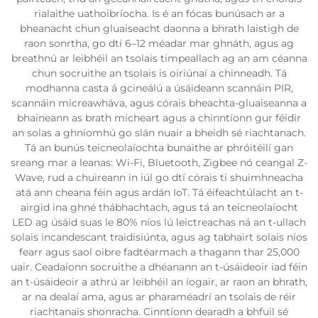
rialaithe uathoibríocha. Is é an fócas bunúsach ar a
bheanacht chun gluaiseacht daonna a bhrath laistigh de
raon sonrtha, go dtí 6–12 méadar mar ghnáth, agus ag
breathnú ar leibhéil an tsolais timpeallach ag an am céanna
chun socruithe an tsolais is oiriúnaí a chinneadh. Tá
modhanna casta á gcineálú a úsáideann scannáin PIR,
scannáin micreawháva, agus córais bheachta-gluaiseanna a
bhaineann as brath mícheart agus a chinntíonn gur féidir
an solas a ghníomhú go slán nuair a bheidh sé riachtanach.
Tá an bunús teicneolaíochta bunaithe ar phróitéilí gan
sreang mar a leanas: Wi-Fi, Bluetooth, Zigbee nó ceangal Z-
Wave, rud a chuireann in iúl go dtí córais tí shuimhneacha
atá ann cheana féin agus ardán IoT. Tá éifeachtúlacht an t-
airgid ina ghné thábhachtach, agus tá an teicneolaíocht
LED ag úsáid suas le 80% níos lú leictreachas ná an t-ullach
solais incandescant traidisiúnta, agus ag tabhairt solais níos
fearr agus saol oibre fadtéarmach a thagann thar 25,000
uair. Ceadaíonn socruithe a dhéanann an t-úsáideoir iad féin
an t-úsáideoir a athrú ar leibhéil an íogair, ar raon an bhrath,
ar na dealaí ama, agus ar pharaméadrí an tsolais de réir
riachtanais shonracha. Cinntíonn dearadh a bhfuil sé