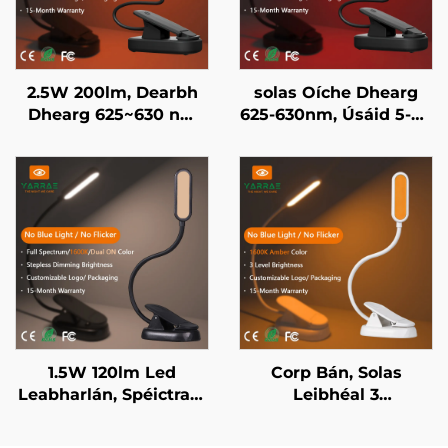
2.5W 200lm, Dearbh
solas Oíche Dhearg
Dhearg 625~630 nm
625-630nm, Úsáid 5-50
agus Dath Ambar
Uair an Chloig, 3
1600K, Solas Leabhar
Socruithe Soiléir,
Led Portáideach ar
Luchdú Tapaidh USB 1-
Ghluineach Corp Eile
Uair ar Chorp Eile
Dhubh
Dhubh
1.5W 120lm Led
Corp Bán, Solas
Leabharlán, Spéictram
Leibhéal 3
Iomlán 4000K & Solas
Doimhneachta, Solas
Léitheoireachta Ambar
Leabhar, Leabharlán,