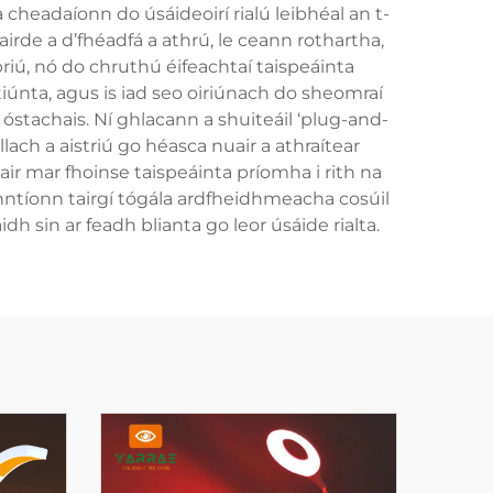
a cheadaíonn do úsáideoirí rialú leibhéal an t-
irde a d’fhéadfá a athrú, le ceann rothartha,
iú, nó do chruthú éifeachtaí taispeáinta
tiúnta, agus is iad seo oiriúnach do sheomraí
óstachais. Ní ghlacann a shuiteáil ‘plug-and-
lach a aistriú go héasca nuair a athraítear
r mar fhoinse taispeáinta príomha i rith na
inntíonn tairgí tógála ardfheidhmeacha cosúil
dh sin ar feadh blianta go leor úsáide rialta.