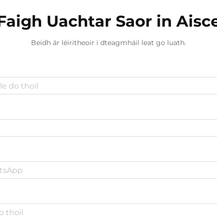
Faigh Uachtar Saor in Aisc
Beidh ár léiritheoir i dteagmháil leat go luath.