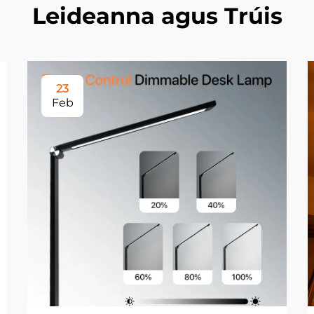
Leideanna agus Trúis
23
Feb