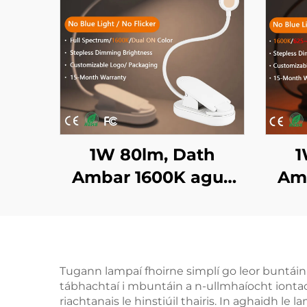
1W 80lm, Dath
1
Ambar 1600K agus
Am
Speictream Iomlán,
Gan Ghléas Gorm ná
62
Scintillíocht, Solas
Ghl
Leabhar LED le Corp
Leab
Tugann lampaí fhoirne simplí go leor buntáin p
tábhachtaí i mbuntáin a n-ullmhaíocht iontach,
Bán
riachtanais le hinstiúil thairis. In aghaidh le 