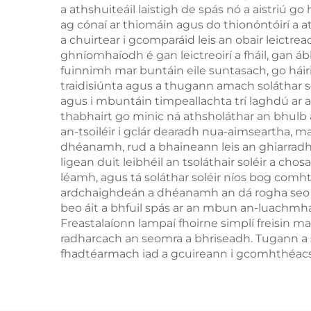
a athshuiteáil laistigh de spás nó a aistriú 
ag cónaí ar thiomáin agus do thionóntóirí a a
a chuirtear i gcomparáid leis an obair leictreach
ghníomhaíodh é gan leictreoirí a fháil, gan áb
fuinnimh mar buntáin eile suntasach, go hái
traidisiúnta agus a thugann amach soláthar sol
agus i mbuntáin timpeallachta trí laghdú ar 
thabhairt go minic ná athsholáthar an bhulb 
an-tsoiléir i gclár dearadh nua-aimseartha, 
dhéanamh, rud a bhaineann leis an ghiarradh a
ligean duit leibhéil an tsoláthair soléir a ch
léamh, agus tá soláthar soléir níos bog comhth
ardchaighdeán a dhéanamh an dá rogha seo g
beo áit a bhfuil spás ar an mbun an-luachmha
Freastalaíonn lampaí fhoirne simplí freisin m
radharcach an seomra a bhriseadh. Tugann a s
fhadtéarmach iad a gcuireann i gcomhthéacs 