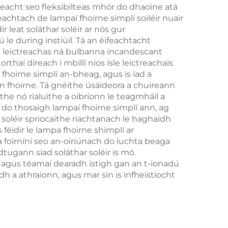
Chloig
iseacht seo fleksibilteas mhór do dhaoine atá
achtach de lampaí fhoirne simplí soiléir nuair
ir leat soláthar soléir ar nós gur
 le during instiúil. Tá an éifeachtacht
ú leictreachas ná bulbanna incandescant
haí díreach i mbillí níos ísle leictreachais
hoirne simplí an-bheag, agus is iad a
n fhoirne. Tá gnéithe úsáideora a chuireann
he nó rialuithe a oibríonn le teagmháil a
 do thosaigh lampaí fhoirne simplí ann, ag
r soléir spriocaithe riachtanach le haghaidh
 féidir le lampa fhoirne shimplí ar
oirníní seo an-oiriúnach do luchta beaga
tugann siad soláthar soléir is mó.
a agus téamaí dearadh istigh gan an t-ionadú
 a athraíonn, agus mar sin is infheistíocht