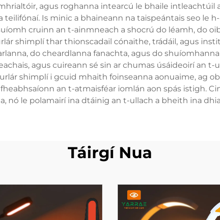
amhrialtóir, agus roghanna intearcú le bhaile intleachtúil 
ilifónaí. Is minic a bhaineann na taispeántais seo le h-a
uíomh cruinn an t-ainmneach a shocrú do léamh, do oibr
ár shimplí thar thionscadail cónaithe, trádáil, agus insti
harlanna, do cheardlanna fanachta, agus do shuíomhanna 
reachais, agus cuireann sé sin ar chumas úsáideoirí an t-ul
rlár shimplí i gcuid mhaith foinseanna aonuaime, ag obai
 fheabhsaíonn an t-atmaisféar iomlán aon spás istigh. C
, nó le polamairí ina dtáinig an t-ullach a bheith ina dhiai
Táirgí Nua