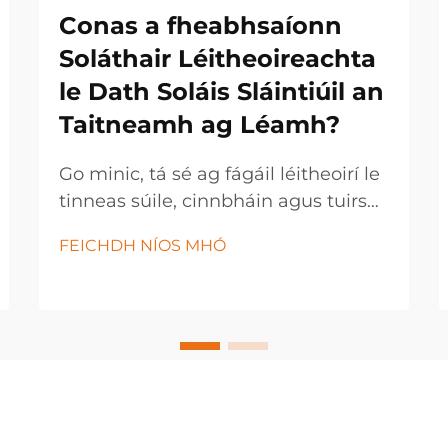
Conas a fheabhsaíonn
Soláthair Léitheoireachta
le Dath Soláis Sláintiúil an
Taitneamh ag Léamh?
Go minic, tá sé ag fágáil léitheoirí le
tinneas súile, cinnbháin agus tuirse i
ndiaidh seisiún léitheoireachta fada,
FEICHDH NÍOS MHÓ
go háirithe nuair a úsáideann siad
coinníollacha soláis gan chóir. Tá cáil
an tsoláis ag cur isteach ar
thaitneamh radharcach, ar thuiscint
agus ar an taithí iomlán ag léamh...