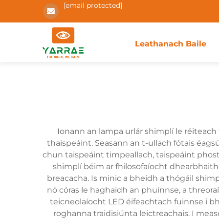
[email protected]
Leathanach Baile
Ionann an lampa urlár shimplí le réitea
thaispeáint. Seasann an t-ullach fótais éagsú
chun taispeáint timpeallach, taispeáint phos
shimplí béim ar fhilosofaíocht dhearbhaithe
breacacha. Is minic a bheidh a thógáil shimp
nó córas le haghaidh an phuinnse, a threoraí
teicneolaíocht LED éifeachtach fuinnse i bhf
roghanna traidisiúnta leictreachais. I mea