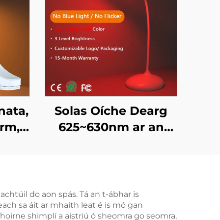
nata,
Solas Oíche Dearg
rm,
625~630nm ar an
mbar
Gabhál le Leithneáil
abhar
Teagmhála agus
le
Cuimhne Solais
Luchtaithe trí USB-C
achtúil do aon spás. Tá an t-ábhar is
each sa áit ar mhaith leat é is mó gan
Gan Chord 18 Uair an
pa fhoirne shimplí a aistriú ó sheomra go seomra,