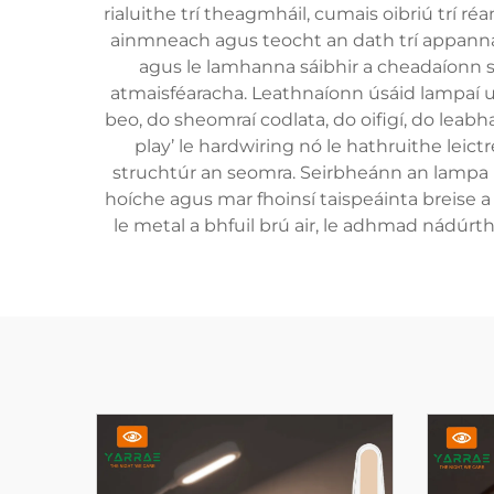
rialuithe trí theagmháil, cumais oibriú trí ré
ainmneach agus teocht an dath trí appanna te
agus le lamhanna sáibhir a cheadaíonn s
atmaisféaracha. Leathnaíonn úsáid lampaí url
beo, do sheomraí codlata, do oifigí, do leab
play’ le hardwiring nó le hathruithe leict
struchtúr an seomra. Seirbheánn an lampa u
hoíche agus mar fhoinsí taispeáinta breise a
le metal a bhfuil brú air, le adhmad nádúrtha