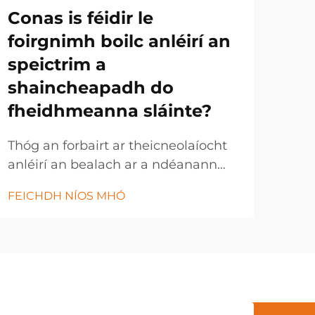
Conas is féidir le
Co
foirgnimh boilc anléirí an
So
speictrim a
ri
shaincheapadh do
am
fheidhmeanna sláinte?
Sa 
cai
Thóg an forbairt ar theicneolaíocht
taob
anléirí an bealach ar a ndéanann
FEI
arta
monaraithe an-ainléirí an speictrim
FEICHDH NÍOS MHÓ
ann
a athrú do fheidhmeanna sláinte. Tá
ghri
foirgnimh anléirí an-linniúla ag
an 
tabhairt aird ar an speictrim a
tio
shaincheapadh chun na ritmeanna
gcu
ciorcadacha a thacaíocht, a
rith
fheabhsú...