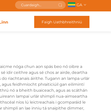
GA
Faigh Uathbhreithniú
Linn
haicme nóga chun aon spás beo nó oibre a
sé idir ceithre agus sé chos ar airde, deartha
do riachtanais áirithe. Tugann an lampa urlár
 agus feidhmíocht phraiticiúil gan eilimintí
 athrú nó a bheith buaiceach, agus as scáthán
Cuireann lampaí urlár shimplí nua-aimseartha
thscéal níos lú leictreachais i gcomparáid le
r shimplí an lae inniu tá snaipithe dimmer,