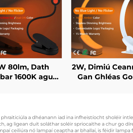
W 80lm, Dath
2W, Dimiú Cean
bar 1600K agus
Gan Ghléas Go
Dath Dearg
Dath Solais A
5~630nm, Gan
1600K, Solas Le
éas Gorm, Solas
Led le Corp Ei
har LED le Corp
Dhubh
hraiticiúla a dhéanann iad ina infheistíocht sholéir intle
 ag ligean duit soláthar soléir spriocaithe a chur go dír
Eile Dhubh
lampaí ceiliúra nó lampaí ceaptha ar bhallaí, is féidir lam