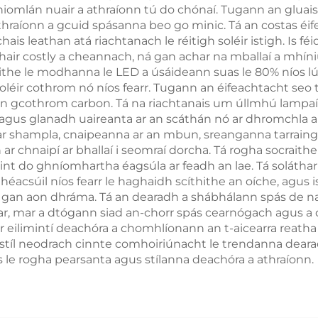
go hiomlán nuair a athraíonn tú do chónaí. Tugann an glua
thraíonn a gcuid spásanna beo go minic. Tá an costas éife
ais leathan atá riachtanach le réitigh soléir istigh. Is féid
hair costly a cheannach, ná gan achar na mballaí a mhíniú
rithe le modhanna le LED a úsáideann suas le 80% níos l
éir cothrom nó níos fearr. Tugann an éifeachtacht seo tort
an gcothrom carbon. Tá na riachtanais um úllmhú lampaí f
agus glanadh uaireanta ar an scáthán nó ar dhromchla a
mar shampla, cnaipeanna ar an mbun, sreanganna tarraingt
r chnaipí ar bhallaí i seomraí dorcha. Tá rogha socraithe
osaint do ghníomhartha éagsúla ar feadh an lae. Tá solátha
éacsúil níos fearr le haghaidh scíthithe an oíche, agus is
an aon dhráma. Tá an dearadh a shábhálann spás de na f
r, mar a dtógann siad an-chorr spás cearnógach agus a d
ar eilimintí deachóra a chomhlíonann an t-aicearra reath
tíl neodrach cinnte comhoiriúnacht le trendanna dearadh
le rogha pearsanta agus stílanna deachóra a athraíonn.