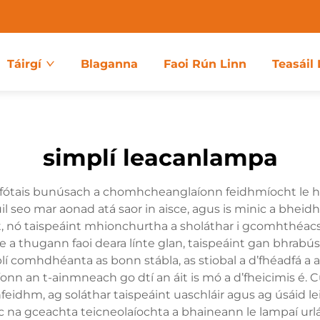
Táirgí
Blaganna
Faoi Rún Linn
Teasáil 
simplí leacanlampa
ch fótais bunúsach a chomhcheanglaíonn feidhmíocht le 
il seo mar aonad atá saor in aisce, agus is minic a bheidh 
t, nó taispeáint mhionchurtha a sholáthar i gcomhthéacs 
 a thugann faoi deara línte glan, taispeáint gan bhrabús,
lí comhdhéanta as bonn stábla, as stiobal a d’fhéadfá a
onn an t-ainmneach go dtí an áit is mó a d’fheicimis é. 
eidhm, ag soláthar taispeáint uaschláir agus ag úsáid lei
sc na gceachta teicneolaíochta a bhaineann le lampaí urlá