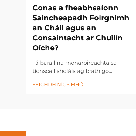
Conas a fheabhsaíonn
Saincheapadh Foirgnimh
an Cháil agus an
Consaintacht ar Chuilín
Oíche?
Tá baráil na monaróireachta sa
tionscail sholáis ag brath go
hiomlán ar straitéisí saincheaptha
FEICHDH NÍOS MHÓ
foirgnimh a chuireann cumhacht ar
rialú cáil cruinn agus ar thoraidh
táirge cothrom. Úsáideann
monaróirí soláis nua-aimseartha
teicneolaíocht chun saincheapadh
foirgnimh...