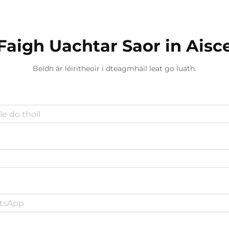
foirgnimh...
Faigh Uachtar Saor in Aisc
Beidh ár léiritheoir i dteagmháil leat go luath.