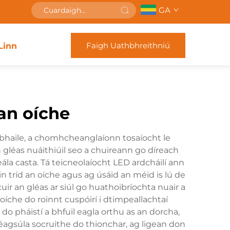
GA
Faigh Uathbhreithniú
Linn
 an oíche
a bhaile, a chomhcheanglaíonn tosaíocht le
n gléas nuáithiúil seo a chuireann go díreach
eála casta. Tá teicneolaíocht LED ardcháilí ann
n tríd an oíche agus ag úsáid an méid is lú de
uir an gléas ar siúl go huathoibríochta nuair a
 oíche do roinnt cuspóirí i dtimpeallachtaí
do pháistí a bhfuil eagla orthu as an dorcha,
 éagsúla socruithe do thionchar, ag ligean don