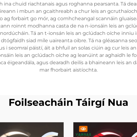
h ina chuid riachtanais agus roghanna pearsanta. Tá dear
uireann i mbun an gcaithreabh a chur leis an gcruthaíoc
 seo ag forbairt go mór, ag comhcheangal scannáin gluais
cann roinnt modhanna casta de na n-ionsáin leis an gclúd
inordúcháin. Tá an t-ionsán leis an gclúdach oíche inniu
dtógfaidh siad míle uaireanta oibre. Tá na gléasanna seo a
s i seomraí páistí, áit a bhfuil an solas ciúin ag cur lei
ionsáin leis an gclúdach oíche ag leanúint ar aghaidh le fo
a éigeandála, agus dearadh deilís a bhaineann leis an dá
mar fhorbairt aistíochta.
Foilseacháin Táirgí Nua