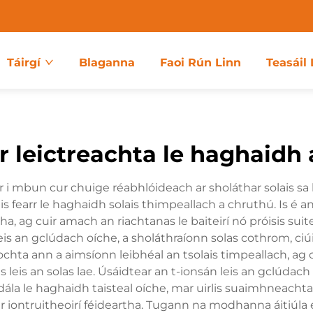
Táirgí
Blaganna
Faoi Rún Linn
Teasáil 
r leictreachta le haghaidh
cur i mbun cur chuige réabhlóideach ar sholáthar solais s
 fearr le haghaidh solais thimpeallach a chruthú. Is é a
a, ag cuir amach an riachtanas le baiteirí nó próisis suit
is an gclúdach oíche, a sholáthraíonn solas cothrom, ciúi
chta ann a aimsíonn leibhéal an tsolais timpeallach, ag c
leis an solas lae. Úsáidtear an t-ionsán leis an gclúdach
la le haghaidh taisteal oíche, mar uirlis suaimhneachta 
r iontruitheoirí féideartha. Tugann na modhanna áitiúla