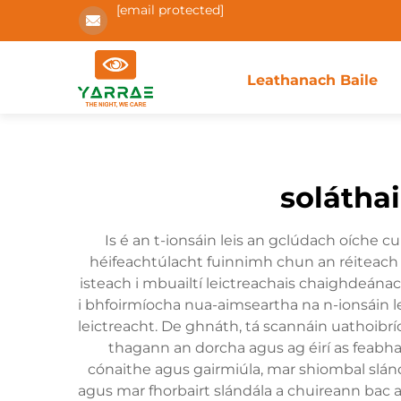
[email protected]
Leathanach Baile
soláthai
Is é an t-ionsáin leis an gclúdach oíche 
héifeachtúlacht fuinnimh chun an réiteach is
isteach i mbuailtí leictreachais chaighdeánach
i bhfoirmíocha nua-aimseartha na n-ionsáin le
leictreacht. De ghnáth, tá scannáin uathoibrío
thagann an dorcha agus ag éirí as feabhas 
cónaithe agus gairmiúla, mar shiombal slándá
agus mar fhorbairt slándála a chuireann bac a