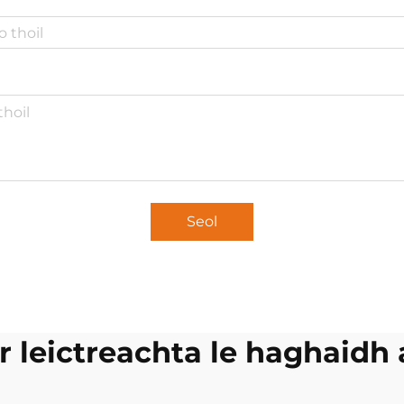
Seol
r leictreachta le haghaidh