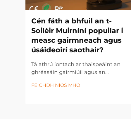
Cén fáth a bhfuil an t-
Soiléir Muirníní popuilar i
measc gairmneach agus
úsáideoirí saothair?
Tá athrú iontach ar thaispeáint an
ghréasáin gairmiúil agus an
úsáideora saothair inniu, leis an
FEICHDH NÍOS MHÓ
soiléir muirníní ag teacht chun
bheith ina uirlis ríthábhachtach i
dtionscail éagsúla agus i dtúscaintí
pearsanta. Tá an t-soiléir
nuálaíochta seo...