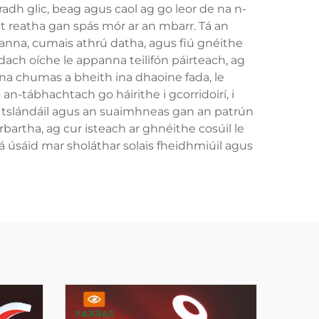
adh glic, beag agus caol ag go leor de na n-
ht reatha gan spás mór ar an mbarr. Tá an
eanna, cumais athrú datha, agus fiú gnéithe
ach oíche le appanna teilifón páirteach, ag
 ina chumas a bheith ina dhaoine fada, le
n-tábhachtach go háirithe i gcorridoirí, i
s an tslándáil agus an suaimhneas gan an patrún
rbartha, ag cur isteach ar ghnéithe cosúil le
 úsáid mar sholáthar solais fheidhmiúil agus