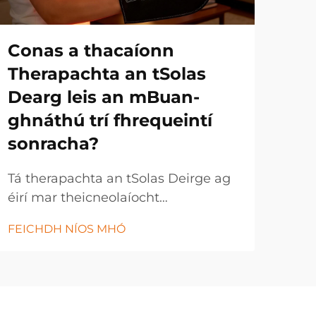
Conas a thacaíonn
Co
Therapachta an tSolas
anl
Dearg leis an mBuan-
sp
ghnáthú trí fhrequeintí
ts
sonracha?
mh
Tá therapachta an tSolas Deirge ag
Thug
éirí mar theicneolaíocht
seo 
réabhlóideach sláinte a úsáideann
agus
FEICHDH NÍOS MHÓ
FEI
cumhacht thonnta solais sonracha
ón t
chun leigheas agus athgheneráil
Is b
cheallach a phromhiú. Úsáideann
an s
an modh cóireála nuálaíochta seo
anlé
minicíochtaí cruinn de sholas deirge
ioml