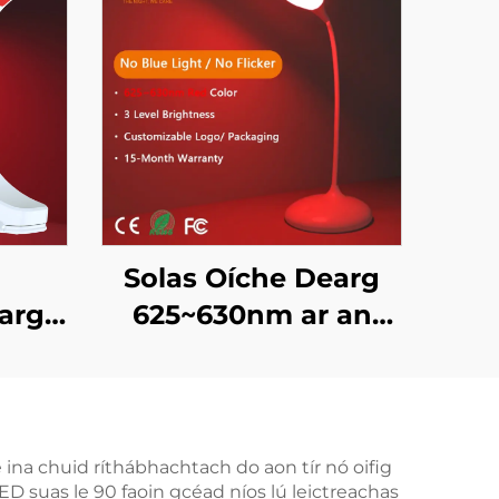
Solas Oíche Dearg
arg
625~630nm ar an
athnú
Gabhál le Leithneáil
Teagmhála agus
h
Cuimhne Solais
Luchtaithe trí USB-C
 ina chuid ríthábhachtach do aon tír nó oifig
 suas le 90 faoin gcéad níos lú leictreachas
0mAh
Gan Chord 18 Uair an