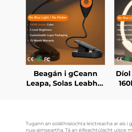
Beagán i gCeann
Díol
Leapa, Solas Leabhar
160
Dath Ambar 1600K,
Gan Aon Ghléas
Spe
Gorm, Solas Leabhar
Gan
LED Corp Eile Dhubh
Sci
Tugann an soláthraíochta leictreacha ar ais i 
nua-aimseartha. Tá an éifeachtúlacht uisce m
Leab