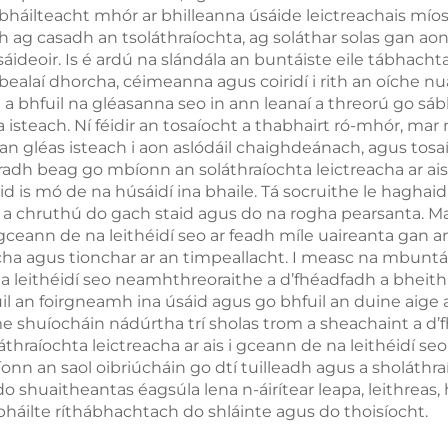
 sábháilteacht mhór ar bhilleanna úsáide leictreachais mí
Bán
Caircín 60U
th ag casadh an tsoláthraíochta, ag soláthar solas gan ao
sáideoir. Is é ardú na slándála an buntáiste eile tábhach
Fheidhmniú 1-
o bealaí dhorcha, céimeanna agus coiridí i rith an oíche n
Cuir Sios go Ta
 a bhfuil na gléasanna seo in ann leanaí a threorú go sáb
steach. Ní féidir an tosaíocht a thabhairt ró-mhór, mar níl
 gléas isteach i aon aslódáil chaighdeánach, agus tosaío
radh beag go mbíonn an soláthraíochta leictreacha ar ais 
 is mó de na húsáidí ina bhaile. Tá socruithe le haghaidh 
r a chruthú do gach staid agus do na rogha pearsanta. Ma
 gceann de na leithéidí seo ar feadh míle uaireanta gan an 
 agus tionchar ar an timpeallacht. I measc na mbuntáist
 na leithéidí seo neamhthreoraithe a d’fhéadfadh a bheith
uil an foirgneamh ina úsáid agus go bhfuil an duine aige
e shuíocháin nádúrtha trí sholas trom a sheachaint a d’
láthraíochta leictreacha ar ais i gceann de na leithéidí 
onn an saol oibriúcháin go dtí tuilleadh agus a sholáthraí
 shuaitheantas éagsúla lena n-áirítear leapa, leithreas, 
ábháilte ríthábhachtach do shláinte agus do thoisíocht.