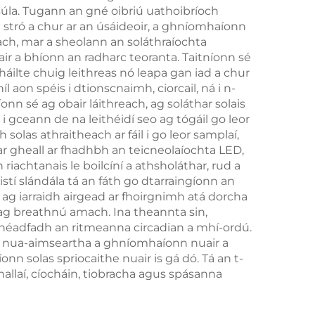
osúla. Tugann an gné oibriú uathoibríoch
Chloig
n stró a chur ar an úsáideoir, a ghníomhaíonn
tach, mar a sheolann an soláthraíochta
Uair
uair a bhíonn an radharc teoranta. Taitníonn sé
paidh
háilte chuig leithreas nó leapa gan iad a chur
 aon spéis i dtionscnaimh, ciorcail, ná i n-
nn sé ag obair láithreach, ag soláthar solais
i gceann de na leithéidí seo ag tógáil go leor
solas athraitheach ar fáil i go leor samplaí,
r gheall ar fhadhbh an teicneolaíochta LED,
riachtanais le boilcíní a athsholáthar, rud a
í slándála tá an fáth go dtarraingíonn an
 ag iarraidh airgead ar fhoirgnimh atá dorcha
 ag breathnú amach. Ina theannta sin,
fhéadfadh an ritmeanna circadian a mhí-ordú.
seo nua-aimseartha a ghníomhaíonn nuair a
onn solas spriocaithe nuair is gá dó. Tá an t-
hallaí, cíocháin, tiobracha agus spásanna