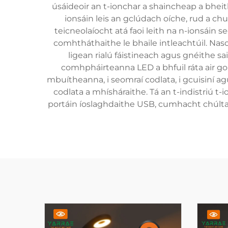
úsáideoir an t-ionchar a shaincheap a bheit
ionsáin leis an gclúdach oíche, rud a ch
teicneolaíocht atá faoi leith na n-ionsáin
comhtháthaithe le bhaile intleachtúil. Nas
ligean rialú fáistineach agus gnéithe sa
comhpháirteanna LED a bhfuil ráta air go 
mbuítheanna, i seomraí codlata, i gcuisiní agu
codlata a mhísháraithe. Tá an t-indistriú t-
portáin íoslaghdaithe USB, cumhacht chúltac