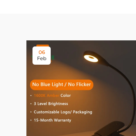
06
Feb