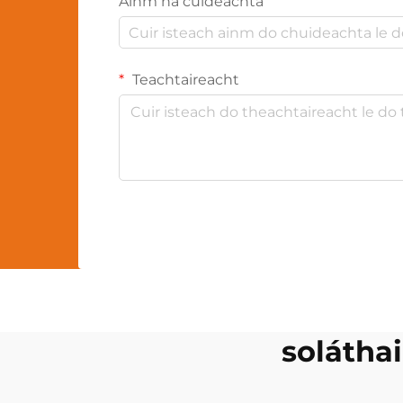
Ainm na cuideachta
Teachtaireacht
soláthai