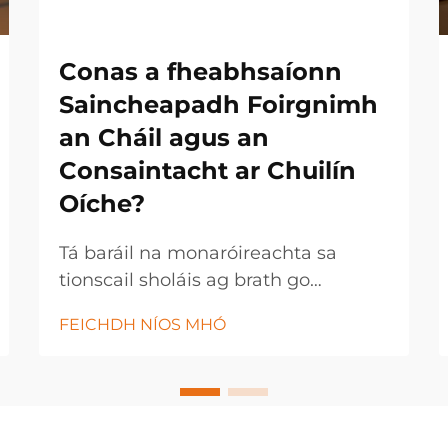
Conas a fheabhsaíonn
Saincheapadh Foirgnimh
an Cháil agus an
Consaintacht ar Chuilín
Oíche?
Tá baráil na monaróireachta sa
tionscail sholáis ag brath go
hiomlán ar straitéisí saincheaptha
FEICHDH NÍOS MHÓ
foirgnimh a chuireann cumhacht ar
rialú cáil cruinn agus ar thoraidh
táirge cothrom. Úsáideann
monaróirí soláis nua-aimseartha
teicneolaíocht chun saincheapadh