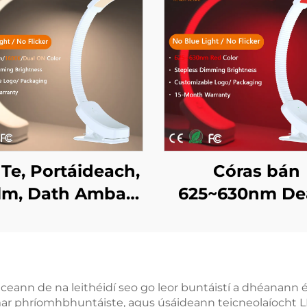
 Te, Portáideach,
Córas bán
lm, Dath Ambar
625~630nm De
1600K agus
Solas Oíche Le
ictream Iomlán,
gan Chéile
 Ghléas Gorm ná
Uathoibríoc
ntillíocht, Solas
Cuimhne ar
gceann de na leithéidí seo go leor buntáistí a dhéanann é
ar phríomhbhuntáiste, agus úsáideann teicneolaíocht LED
har LED le Corp
Ghléasacht 80