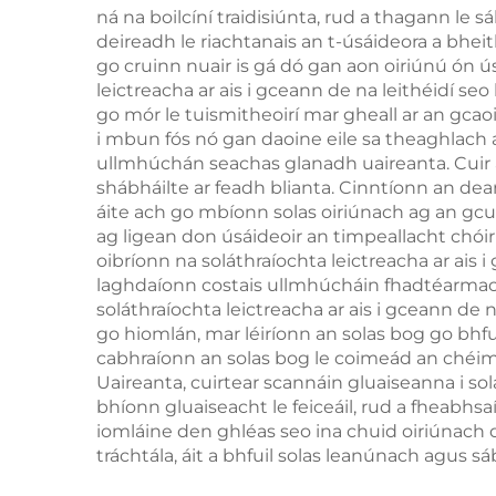
ná na boilcíní traidisiúnta, rud a thagann le
deireadh le riachtanais an t-úsáideora a bhei
go cruinn nuair is gá dó gan aon oiriúnú ón ú
leictreacha ar ais i gceann de na leithéidí se
go mór le tuismitheoirí mar gheall ar an gcaoi
i mbun fós nó gan daoine eile sa theaghlach a i
ullmhúchán seachas glanadh uaireanta. Cuir an
shábháilte ar feadh blianta. Cinntíonn an dea
áite ach go mbíonn solas oiriúnach ag an gcuid
ag ligean don úsáideoir an timpeallacht chói
oibríonn na soláthraíochta leictreacha ar ais i
laghdaíonn costais ullmhúcháin fhadtéarmacha
soláthraíochta leictreacha ar ais i gceann de
go hiomlán, mar léiríonn an solas bog go bhf
cabhraíonn an solas bog le coimeád an chéim
Uaireanta, cuirtear scannáin gluaiseanna i so
bhíonn gluaiseacht le feiceáil, rud a fheabhsaí
iomláine den ghléas seo ina chuid oiriúnach do
tráchtála, áit a bhfuil solas leanúnach agus s