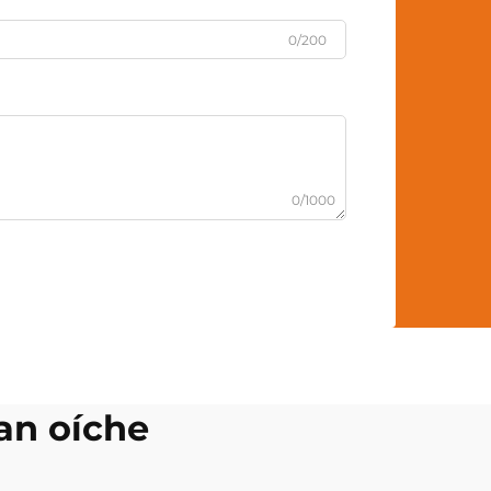
0/200
0/1000
 an oíche