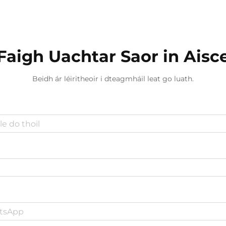
teicneolaíocht chun saincheapadh
foirgnimh...
Faigh Uachtar Saor in Aisc
Beidh ár léiritheoir i dteagmháil leat go luath.