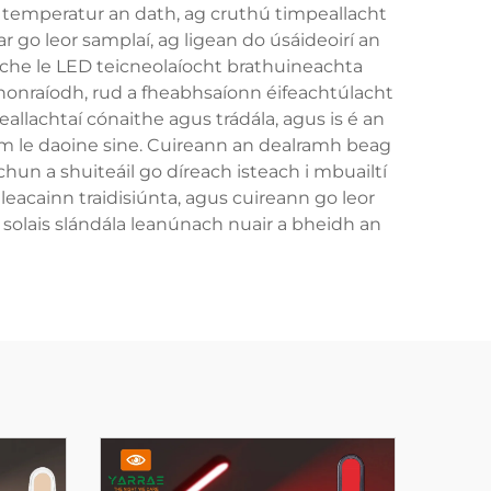
 temperatur an dath, ag cruthú timpeallacht
go leor samplaí, ag ligean do úsáideoirí an
 oíche le LED teicneolaíocht brathuineachta
honraíodh, rud a fheabhsaíonn éifeachtúlacht
eallachtaí cónaithe agus trádála, agus is é an
raim le daoine sine. Cuireann an dealramh beag
chun a shuiteáil go díreach isteach i mbuailtí
 leacainn traidisiúnta, agus cuireann go leor
solais slándála leanúnach nuair a bheidh an