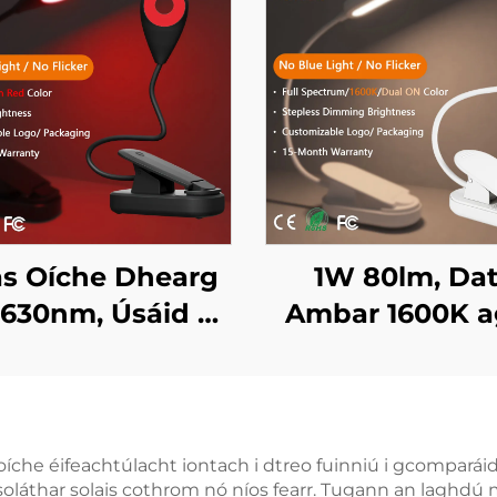
as Oíche Dhearg
1W 80lm, Da
-630nm, Úsáid 5-
Ambar 1600K a
Uair an Chloig, 3
Speictream Iom
cruithe Soiléir,
Gan Ghléas Gor
hdú Tapaidh USB
Scintillíocht, S
air ar Chorp Eile
Leabhar LED le
 oíche éifeachtúlacht iontach i dtreo fuinniú i gcompará
 soláthar solais cothrom nó níos fearr. Tugann an laghdú
Dhubh
Bán