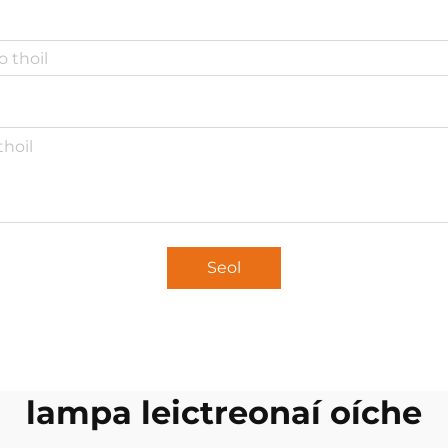
Seol
lampa leictreonaí oíche