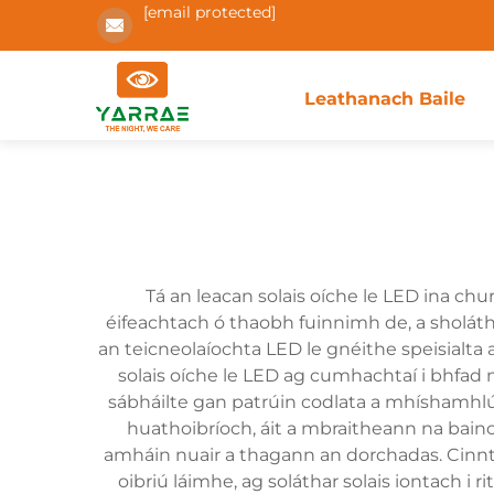
[email protected]
Leathanach Baile
Tá an leacan solais oíche le LED ina ch
éifeachtach ó thaobh fuinnimh de, a sholátha
an teicneolaíochta LED le gnéithe speisialta a
solais oíche le LED ag cumhachtaí i bhfad 
sábháilte gan patrúin codlata a mhíshamhlú.
huathoibríoch, áit a mbraitheann na bainc
amháin nuair a thagann an dorchadas. Cinntí
oibriú láimhe, ag soláthar solais iontach i 