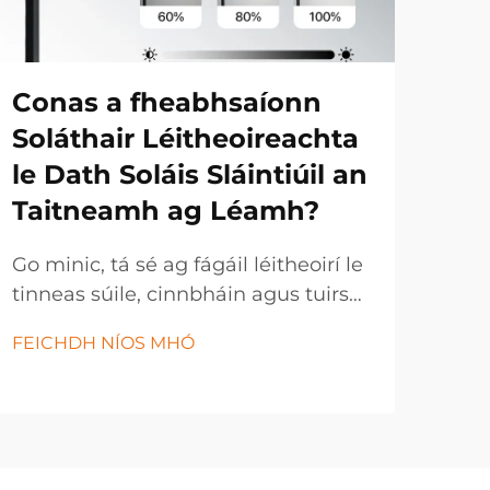
Conas a fheabhsaíonn
Cé
Soláthair Léitheoireachta
tio
le Dath Soláis Sláintiúil an
sp
Taitneamh ag Léamh?
io
ca
Go minic, tá sé ag fágáil léitheoirí le
tinneas súile, cinnbháin agus tuirse i
Tá t
ndiaidh seisiún léitheoireachta fada,
trád
FEICHDH NÍOS MHÓ
go háirithe nuair a úsáideann siad
shol
FEI
coinníollacha soláis gan chóir. Tá cáil
sol
an tsoláis ag cur isteach ar
cast
thaitneamh radharcach, ar thuiscint
nua
agus ar an taithí iomlán ag léamh...
fhu