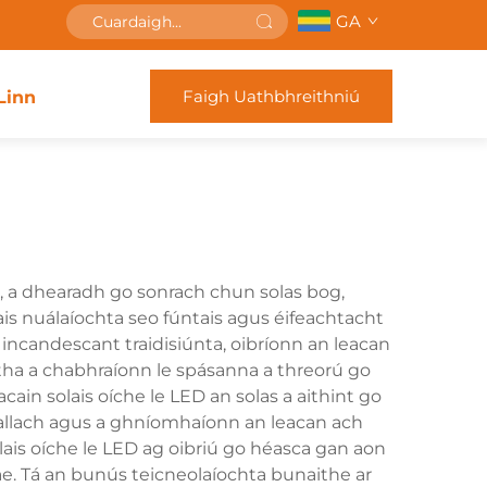
GA
Faigh Uathbhreithniú
Linn
s, a dhearadh go sonrach chun solas bog,
ais nuálaíochta seo fúntais agus éifeachtacht
n incandescant traidisiúnta, oibríonn an leacan
rtha a chabhraíonn le spásanna a threorú go
in solais oíche le LED an solas a aithint go
peallach agus a ghníomhaíonn an leacan ach
ais oíche le LED ag oibriú go héasca gan aon
 lae. Tá an bunús teicneolaíochta bunaithe ar