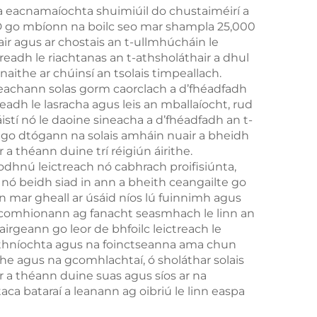
gha eacnamaíochta shuimiúil do chustaiméirí a
ED go mbíonn na boilc seo mar shampla 25,000
ir agus ar chostais an t-ullmhúcháin le
eadh le riachtanas an t-athsholáthair a dhul
aithe ar chúinsí an tsolais timpeallach.
sheachann solas gorm caorclach a d’fhéadfadh
eadh le lasracha agus leis an mballaíocht, rud
istí nó le daoine sineacha a d’fhéadfadh an t-
go dtógann na solais amháin nuair a bheidh
 a théann duine trí réigiún áirithe.
dhnú leictreach nó cabhrach proifisiúnta,
nó beidh siad in ann a bheith ceangailte go
n mar gheall ar úsáid níos lú fuinnimh agus
lais comhionann ag fanacht seasmhach le linn an
irgeann go leor de bhfoilc leictreach le
 aithníochta agus na foinctseanna ama chun
ithe agus na gcomhlachtaí, ó sholáthar solais
ir a théann duine suas agus síos ar na
ca bataraí a leanann ag oibriú le linn easpa