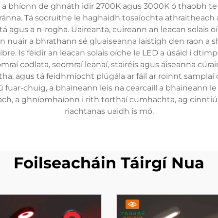
, a bhíonn de ghnáth idir 2700K agus 3000K ó thaobh te
na. Tá socruithe le haghaidh tosaíochta athraitheach ar 
lltá agus a n-rogha. Uaireanta, cuireann an leacan solais
nuair a bhrathann sé gluaiseanna laistigh den raon a s
e. Is féidir an leacan solais oíche le LED a úsáid i dtimp
eomraí codlata, seomraí leanaí, stairéis agus áiseanna cú
a, agus tá feidhmíocht plúgála ar fáil ar roinnt samplaí 
iú fuar-chuig, a bhaineann leis na cearcaill a bhaineann le
h, a ghníomhaíonn i rith torthaí cumhachta, ag cinntiú 
riachtanas uaidh is mó.
Foilseacháin Táirgí Nua