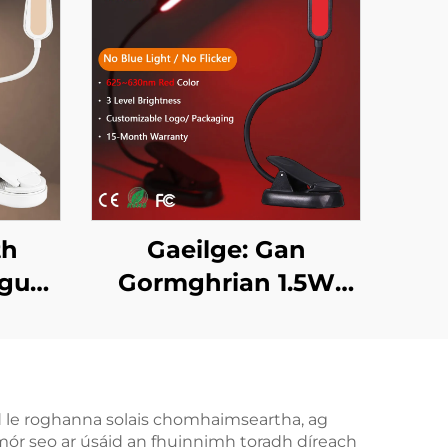
th
Gaeilge: Gan
gus
Gormghrian 1.5W
lán,
120lm Led Leabhar
m ná
Solas 625~630 nm
olas
660/670 nm Dearg
 Corp
Dath 3 Leibhéal Is
id le roghanna solais chomhaimseartha, ag
 mór seo ar úsáid an fhuinnimh toradh díreach
Soilse Soirleac Black