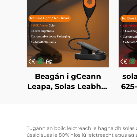
Beagán i gCeann
sol
Leapa, Solas Leabhar
625
Dath Ambar 1600K,
50 
Gan Aon Ghléas
So
Gorm, Solas Leabhar
Luc
LED Corp Eile Dhubh
1-U
Tugann an boilc leictreach le haghaidh solas
úsáid suas le 80% níos lú leictreacht agus ag