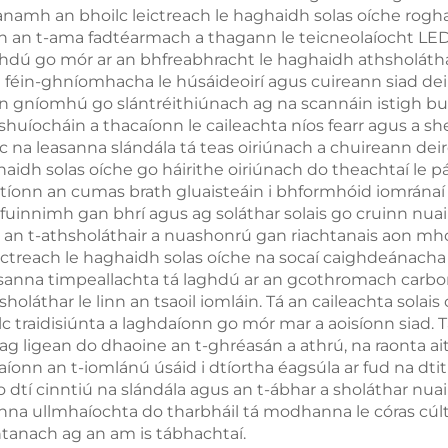
 déanamh an bhoilc leictreach le haghaidh solas oíche ro
íonn an t-ama fadtéarmach a thagann le teicneolaíocht L
ghdú go mór ar an bhfreabhracht le haghaidh athsholátha
féin-ghníomhacha le húsáideoirí agus cuireann siad deir
n gníomhú go slántréithiúnach ag na scannáin istigh bun
 shuíocháin a thacaíonn le caileachta níos fearr agus a 
c na leasanna slándála tá teas oiriúnach a chuireann deir
haidh solas oíche go háirithe oiriúnach do theachtaí le pá
íonn an cumas brath gluaisteáin i bhformhóid iomránaí 
s fuinnimh gan bhrí agus ag soláthar solais go cruinn nuair
 an t-athsholáthair a nuashonrú gan riachtanais aon mho
ctreach le haghaidh solas oíche na socaí caighdeánacha 
easanna timpeallachta tá laghdú ar an gcothromach carbo
thsholáthar le linn an tsaoil iomláin. Tá an caileachta so
 traidisiúnta a laghdaíonn go mór mar a aoisíonn siad. Ta
, ag ligean do dhaoine an t-ghréasán a athrú, na raonta
daíonn an t-iomlánú úsáid i dtíortha éagsúla ar fud na dt
o dtí cinntiú na slándála agus an t-ábhar a sholáthar nua
nna ullmhaíochta do tharbháil tá modhanna le córas cúlta
chtanach ag an am is tábhachtaí.