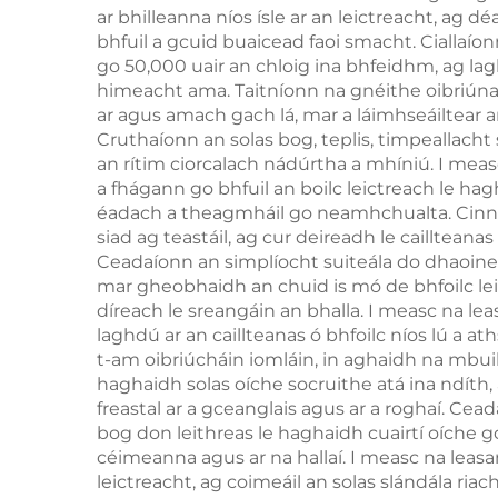
ar bhilleanna níos ísle ar an leictreacht, ag
bhfuil a gcuid buaicead faoi smacht. Cialla
go 50,000 uair an chloig ina bhfeidhm, ag la
himeacht ama. Taitníonn na gnéithe oibriúna 
ar agus amach gach lá, mar a láimhseáiltear a
Cruthaíonn an solas bog, teplis, timpeallacht
an rítim ciorcalach nádúrtha a mhíniú. I meas
a fhágann go bhfuil an boilc leictreach le hag
éadach a theagmháil go neamhchualta. Cinnt
siad ag teastáil, ag cur deireadh le caillteana
Ceadaíonn an simplíocht suiteála do dhaoine
mar gheobhaidh an chuid is mó de bhfoilc lei
díreach le sreangáin an bhalla. I measc na l
laghdú ar an caillteanas ó bhfoilc níos lú a a
t-am oibriúcháin iomláin, in aghaidh na mbuilc
haghaidh solas oíche socruithe atá ina ndíth
freastal ar a gceanglais agus ar a roghaí. Cea
bog don leithreas le haghaidh cuairtí oíche g
céimeanna agus ar na hallaí. I measc na leasa
leictreacht, ag coimeáil an solas slándála ria