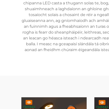
chipanna LED casta a thugann solas te, bog
shuaimhneach a laghdaíonn an ghloine ghrán
tosaíocht solais a chosaint de réir a ngea
gluaiseanna ann, ag gníomhaíodh ach amháin 
an fuinnimh agus a fheabhsaíonn an turas oibr
rogha is fearr do sheanpháipéir, leithreas, s
an leacan go héasca isteach i ndearcadh reath
balla. I measc na gceapaisí slándála tá oibr
aonad an fheidhm chúraim éigeandála isteac