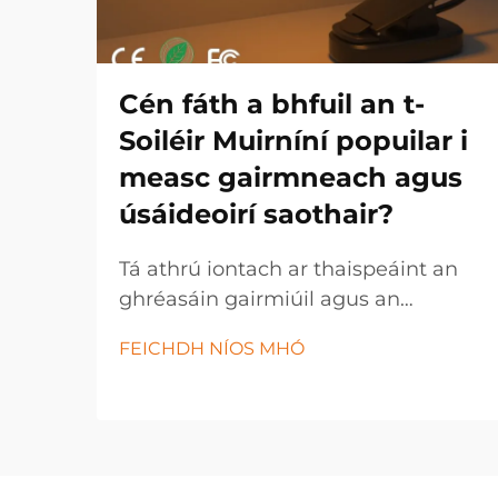
Cén fáth a bhfuil an t-
Soiléir Muirníní popuilar i
measc gairmneach agus
úsáideoirí saothair?
Tá athrú iontach ar thaispeáint an
ghréasáin gairmiúil agus an
úsáideora saothair inniu, leis an
FEICHDH NÍOS MHÓ
soiléir muirníní ag teacht chun
bheith ina uirlis ríthábhachtach i
dtionscail éagsúla agus i dtúscaintí
pearsanta. Tá an t-soiléir
nuálaíochta seo...