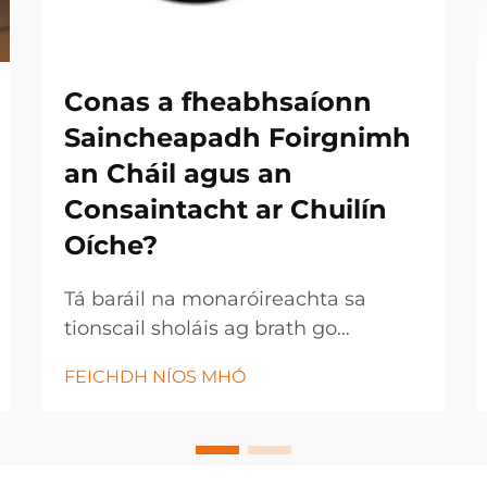
Conas a fheabhsaíonn
Saincheapadh Foirgnimh
an Cháil agus an
Consaintacht ar Chuilín
Oíche?
Tá baráil na monaróireachta sa
tionscail sholáis ag brath go
hiomlán ar straitéisí saincheaptha
FEICHDH NÍOS MHÓ
foirgnimh a chuireann cumhacht ar
rialú cáil cruinn agus ar thoraidh
táirge cothrom. Úsáideann
monaróirí soláis nua-aimseartha