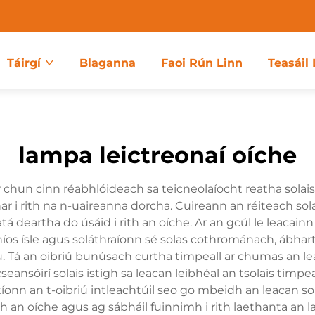
Táirgí
Blaganna
Faoi Rún Linn
Teasáil 
lampa leictreonaí oíche
ur chun cinn réabhlóideach sa teicneolaíocht reatha solai
r i rith na n-uaireanna dorcha. Cuireann an réiteach sol
tá deartha do úsáid i rith an oíche. Ar an gcúl le leacain
níos ísle agus soláthraíonn sé solas cothrománach, ábha
 Tá an oibriú bunúsach curtha timpeall ar chumas an leaca
seansóirí solais istigh sa leacan leibhéal an tsolais tim
onn an t-oibriú intleachtúil seo go mbeidh an leacan sol
rith an oíche agus ag sábháil fuinnimh i rith laethanta an