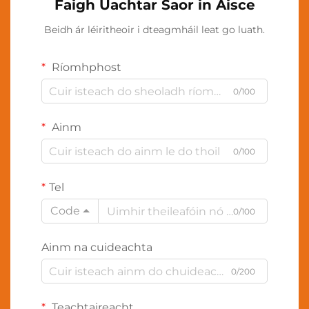
Faigh Uachtar Saor in Aisce
Beidh ár léiritheoir i dteagmháil leat go luath.
Ríomhphost
0/100
Ainm
0/100
Tel
Code
0/100
Ainm na cuideachta
0/200
Teachtaireacht