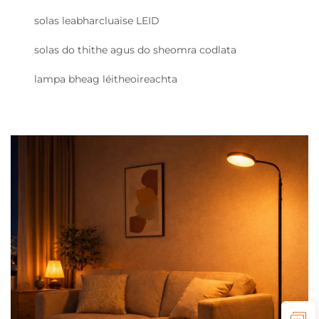
solas leabharcluaise LEID
solas do thithe agus do sheomra codlata
lampa bheag léitheoireachta