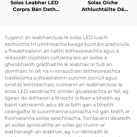
Solas Leabhar LED
Solas Oíche
Corpra Bán Dath
Athluchtáilte Dá
Ambar 1600K Beag &
Dhath 1600K Ambar
Dearbh 625~630nm
agus 625~630nm
Gan Solas Gorm &
Dearg Leithneála
Scintillíocht
Teagmhála le
Tugann an leabharcluas le solas LED luach
Cuimhne 18H Fad
aschurtha trí uimhreacha beaga buntáin praiticiúla
Saighdiúr Trí Chineál-
a fheabhsaíonn an taithí léitheoireachta agus a
C
réiteoidh dúshláin coitianta leis an soilse a
gheobhaidh grádhaithe le leabhair ar fud an
domhain. In áit na n-ionsúcháin léitheoireachta
traidisiúnta a dteastaíonn suíomh socrúil agus
ionstáil leictreachais, cuireann an leabharcluas le
solas LED saoránacht iomlán gluaiseachta ar fáil, ag
ligean do léitheoirí a litríocht is fearr a bheith ag
baint taitneamh astu áit ar bith gan a bheith
ceangailte le suíomhanna sonracha nó gan brath ar
fhoinseanna soilse seachtracha. Tionlacann dearadh
an soilse spriocaithe an solas go cruinn ar
leathanaigh an leabhair, ag cur deireadh le