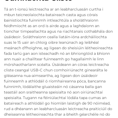
Tá an t-ionsú leictreacha ar an leabharcluasán curtha i
mbun teicneolaíochta bataireach casta agus córais
bainistíochta fuinnimh intleachtúla a sholáthraíonn
feidhmíocht as an ord is airde agus a laghdaíonn an
tionchar timpeallachta agus na riachtanais cothabhála don
úsáideoir. Soláthraíonn cealla liatáin-ióna ardcháilíochta
suas le 15 uair an chloig oibre leanúnach ag leibhéal
meánach d’fhoighne, ag ligean do sheisiúin léitheoireachta
fada tarlú gan aon isteachadh nó an bhrionglóid a bhíonn
ann nuair a chailltear fuinneamh go hagallaimh le linn
mórshaotharlann scéalta. Úsáideann an córas leictreacha
cliste ceangal USB-C chun comhoiriúnacht ginearálta le
gléasanna nua-aimseartha, ag ligean don úsáideoir
fuinneamh a athlódáil ó ríomhaireanna póca, bancanna
fuinnimh, lódálaithe gluaisteáin nó cásanna balla gan
teastáil aon sraitheanna speisialta nó aon oiriúnachtaí
speisialta. Tugann na féiniúlachtaí lódála tapa cumas an
bataireach a athlódáil go hiomlán laistigh de 90 nóiméad,
rud a dhéanann an leabharcluasán leictreacha praiticiúil do
dheiseanna léitheoireachta thar a bheith géarchéile nó do