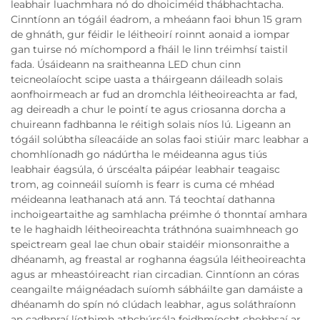
leabhair luachmhara nó do dhoiciméid thábhachtacha.
Cinntíonn an tógáil éadrom, a mheáann faoi bhun 15 gram
de ghnáth, gur féidir le léitheoirí roinnt aonaid a iompar
gan tuirse nó míchompord a fháil le linn tréimhsí taistil
fada. Úsáideann na sraitheanna LED chun cinn
teicneolaíocht scipe uasta a tháirgeann dáileadh solais
aonfhoirmeach ar fud an dromchla léitheoireachta ar fad,
ag deireadh a chur le pointí te agus criosanna dorcha a
chuireann fadhbanna le réitigh solais níos lú. Ligeann an
tógáil solúbtha síleacáide an solas faoi stiúir marc leabhar a
chomhlíonadh go nádúrtha le méideanna agus tiús
leabhair éagsúla, ó úrscéalta páipéar leabhair teagaisc
trom, ag coinneáil suíomh is fearr is cuma cé mhéad
méideanna leathanach atá ann. Tá teochtaí dathanna
inchoigeartaithe ag samhlacha préimhe ó thonntaí amhara
te le haghaidh léitheoireachta tráthnóna suaimhneach go
speictream geal lae chun obair staidéir mionsonraithe a
dhéanamh, ag freastal ar roghanna éagsúla léitheoireachta
agus ar mheastóireacht rian circadian. Cinntíonn an córas
ceangailte máignéadach suíomh sábháilte gan damáiste a
dhéanamh do spín nó clúdach leabhar, agus soláthraíonn
an cadhnraí líothimh athchúrsála feidhmíocht chobhsaí ar