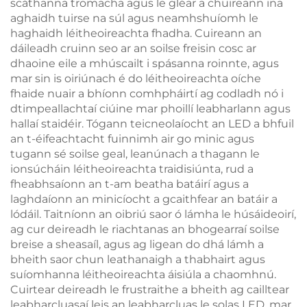
scáthanna tromacha agus le gléar a chuireann ina
aghaidh tuirse na súl agus neamhshuíomh le
haghaidh léitheoireachta fhadha. Cuireann an
dáileadh cruinn seo ar an soilse freisin cosc ar
dhaoine eile a mhúscailt i spásanna roinnte, agus
mar sin is oiriúnach é do léitheoireachta oíche
fhaide nuair a bhíonn comhpháirtí ag codladh nó i
dtimpeallachtaí ciúine mar phoillí leabharlann agus
hallaí staidéir. Tógann teicneolaíocht an LED a bhfuil
an t-éifeachtacht fuinnimh air go minic agus
tugann sé soilse geal, leanúnach a thagann le
ionsúcháin léitheoireachta traidisiúnta, rud a
fheabhsaíonn an t-am beatha batáirí agus a
laghdaíonn an minicíocht a gcaithfear an batáir a
lódáil. Taitníonn an oibriú saor ó lámha le húsáideoirí,
ag cur deireadh le riachtanas an bhogearraí soilse
breise a sheasaíl, agus ag ligean do dhá lámh a
bheith saor chun leathanaigh a thabhairt agus
suíomhanna léitheoireachta áisiúla a chaomhnú.
Cuirtear deireadh le frustraithe a bheith ag cailltear
leabharcluasaí leis an leabharcluas le solas LED, mar