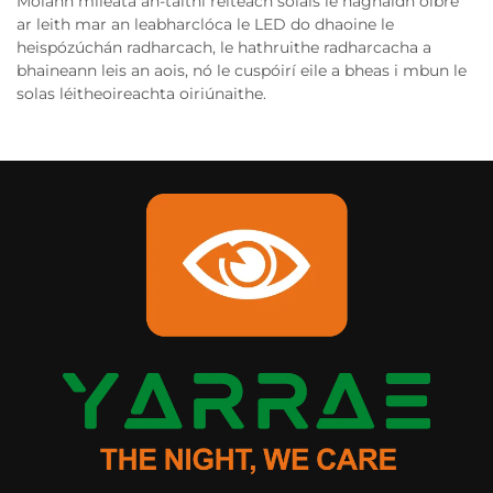
Molann míleata an-taithí réiteach solais le haghaidh oibre
ar leith mar an leabharclóca le LED do dhaoine le
heispózúchán radharcach, le hathruithe radharcacha a
bhaineann leis an aois, nó le cuspóirí eile a bheas i mbun le
solas léitheoireachta oiriúnaithe.