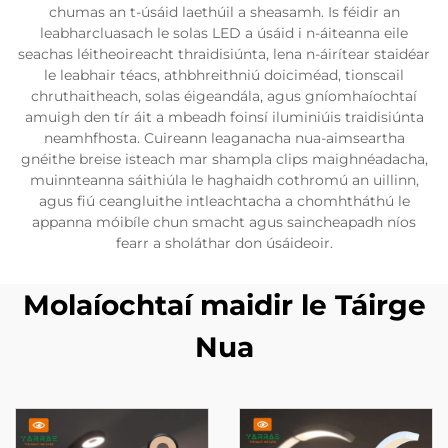
chumas an t-úsáid laethúil a sheasamh. Is féidir an
leabharcluasach le solas LED a úsáid i n-áiteanna eile
seachas léitheoireacht thraidisiúnta, lena n-áirítear staidéar
le leabhair téacs, athbhreithniú doiciméad, tionscail
chruthaitheach, solas éigeandála, agus gníomhaíochtaí
amuigh den tír áit a mbeadh foinsí iluminiúis traidisiúnta
neamhfhosta. Cuireann leaganacha nua-aimseartha
gnéithe breise isteach mar shampla clips maighnéadacha,
muinnteanna sáithiúla le haghaidh cothromú an uillinn,
agus fiú ceangluithe intleachtacha a chomhtháthú le
appanna móibíle chun smacht agus saincheapadh níos
fearr a sholáthar don úsáideoir.
Molaíochtaí maidir le Táirge
Nua