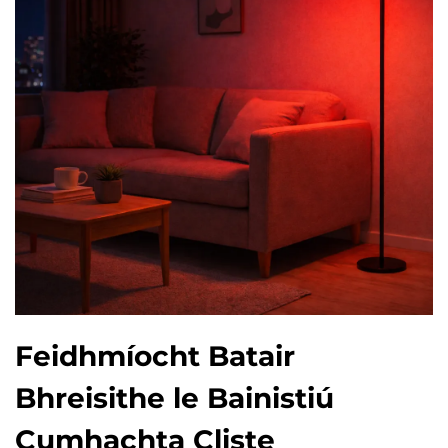
Feidhmíocht Batair
Bhreisithe le Bainistiú
Cumhachta Cliste