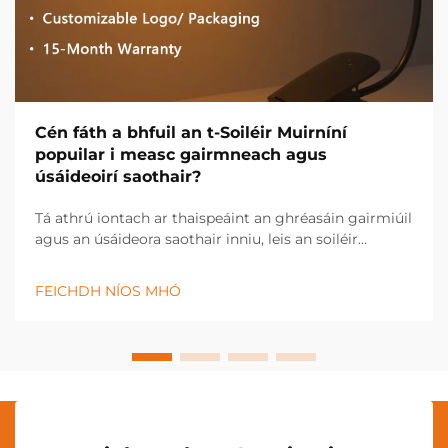
Cén fáth a bhfuil an t-Soiléir Muirníní
popuilar i measc gairmneach agus
úsáideoirí saothair?
Tá athrú iontach ar thaispeáint an ghréasáin gairmiúil
agus an úsáideora saothair inniu, leis an soiléir
muirníní ag teacht chun bheith ina uirlis
ríthábhachtach i dtionscail éagsúla agus i dtúscaintí
FEICHDH NÍOS MHÓ
pearsanta. Tá an t-soiléir nuálaíochta seo...