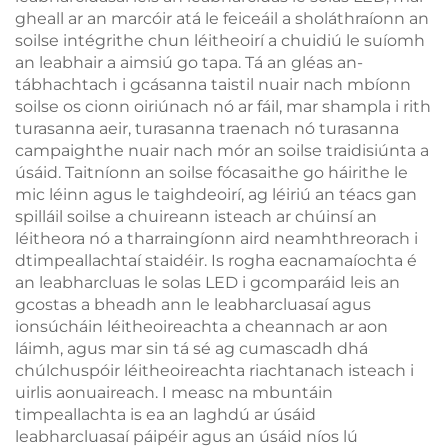
gheall ar an marcóir atá le feiceáil a sholáthraíonn an
soilse intégrithe chun léitheoirí a chuidiú le suíomh
an leabhair a aimsiú go tapa. Tá an gléas an-
tábhachtach i gcásanna taistil nuair nach mbíonn
soilse os cionn oiriúnach nó ar fáil, mar shampla i rith
turasanna aeir, turasanna traenach nó turasanna
campaighthe nuair nach mór an soilse traidisiúnta a
úsáid. Taitníonn an soilse fócasaithe go háirithe le
mic léinn agus le taighdeoirí, ag léiriú an téacs gan
spilláil soilse a chuireann isteach ar chúinsí an
léitheora nó a tharraingíonn aird neamhthreorach i
dtimpeallachtaí staidéir. Is rogha eacnamaíochta é
an leabharcluas le solas LED i gcomparáid leis an
gcostas a bheadh ann le leabharcluasaí agus
ionsúcháin léitheoireachta a cheannach ar aon
láimh, agus mar sin tá sé ag cumascadh dhá
chúlchuspóir léitheoireachta riachtanach isteach i
uirlis aonuaireach. I measc na mbuntáin
timpeallachta is ea an laghdú ar úsáid
leabharcluasaí páipéir agus an úsáid níos lú