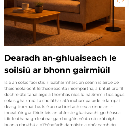
Dearadh an-ghluaiseach le
soilsiú ar bhonn gairmiúil
Is é an solas faoi stiúir leabharmharc an ceann is airde de
theicneolaíocht léitheoireachta iniompartha, a bhfuil próifíl
dochreidte tanaí aige a thomhas níos lú ná 3mm i tiús agus
solais ghairmiúil a sholáthar atá inchomparáide le lampaí
deasg tiomnaithe. Is é an rud iontach seo a rinne an t-
innealtóir gur féidir leis an bhfeiste gluaiseacht go héasca
idir leathanaigh leabhar gan bolgáin néata nó crúbaigh
buan a chruthú a d'fhéadfadh damáiste a dhéanamh do