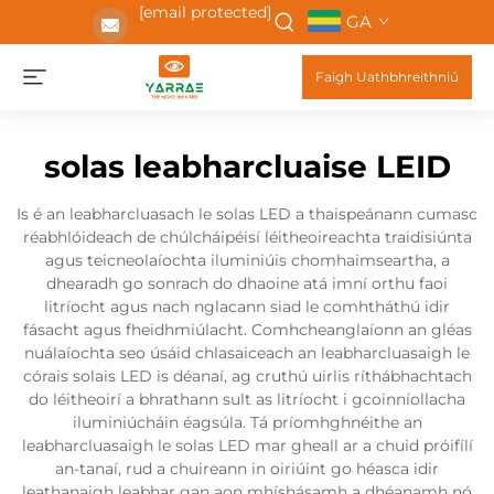
[email protected]
GA
Faigh Uathbhreithniú
solas leabharcluaise LEID
Is é an leabharcluasach le solas LED a thaispeánann cumasc
réabhlóideach de chúlcháipéisí léitheoireachta traidisiúnta
agus teicneolaíochta iluminiúis chomhaimseartha, a
dhearadh go sonrach do dhaoine atá imní orthu faoi
litríocht agus nach nglacann siad le comhtháthú idir
fásacht agus fheidhmiúlacht. Comhcheanglaíonn an gléas
nuálaíochta seo úsáid chlasaiceach an leabharcluasaigh le
córais solais LED is déanaí, ag cruthú uirlis ríthábhachtach
do léitheoirí a bhrathann sult as litríocht i gcoinníollacha
iluminiúcháin éagsúla. Tá príomhghnéithe an
leabharcluasaigh le solas LED mar gheall ar a chuid próifílí
an-tanaí, rud a chuireann in oiriúint go héasca idir
leathanaigh leabhar gan aon mhíshásamh a dhéanamh nó