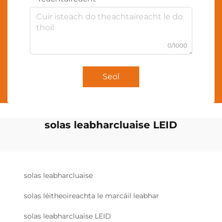
0/1000
Seol
solas leabharcluaise LEID
solas leabharcluaise
solas léitheoireachta le marcáil leabhar
solas leabharcluaise LEID