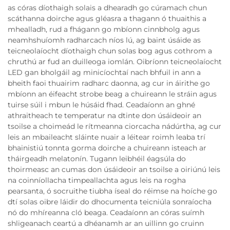
as córas díothaigh solais a dhearadh go cúramach chun
scáthanna doirche agus gléasra a thagann ó thuaithis a
mhealladh, rud a fhágann go mbíonn cinnbholg agus
neamhshuíomh radharcach níos lú, ag baint úsáide as
teicneolaíocht díothaigh chun solas bog agus cothrom a
chruthú ar fud an duilleoga iomlán. Oibríonn teicneolaíocht
LED gan bholgáil ag minicíochtaí nach bhfuil in ann a
bheith faoi thuairim radharc daonna, ag cur in áirithe go
mbíonn an éifeacht strobe beag a chuireann le stráin agus
tuirse súil i mbun le húsáid fhad. Ceadaíonn an ghné
athraitheach te temperatur na dtinte don úsáideoir an
tsoilse a choimeád le rítmeanna ciorcacha nádúrtha, ag cur
leis an mbaileacht sláinte nuair a léitear roimh leaba trí
bhainistiú tonnta gorma doirche a chuireann isteach ar
tháirgeadh melatonín. Tugann leibhéil éagsúla do
thoirmeasc an cumas don úsáideoir an tsoilse a oiriúnú leis
na coinníollacha timpeallachta agus leis na rogha
pearsanta, ó socruithe tiubha íseal do réimse na hoíche go
dtí solas oibre láidir do dhocumenta teicniúla sonraíocha
nó do mhíreanna cló beaga. Ceadaíonn an córas suímh
shligeanach ceartú a dhéanamh ar an uillinn go cruinn