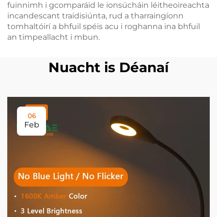
fuinnimh i gcomparáid le ionsúcháin léitheoireachta
incandescant traidisiúnta, rud a tharraingíonn
tomhaltóirí a bhfuil spéis acu i roghanna ina bhfuil
an timpeallacht i mbun.
Nuacht is Déanaí
06
Feb