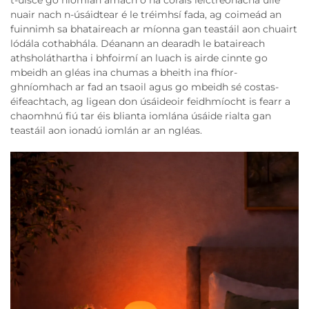
t-uisce go hiomlán amach ó na córais leictreonacha uile
nuair nach n-úsáidtear é le tréimhsí fada, ag coimeád an
fuinnimh sa bhataireach ar míonna gan teastáil aon chuairt
lódála cothabhála. Déanann an dearadh le bataireach
athsholáthartha i bhfoirmí an luach is airde cinnte go
mbeidh an gléas ina chumas a bheith ina fhíor-
ghníomhach ar fad an tsaoil agus go mbeidh sé costas-
éifeachtach, ag ligean don úsáideoir feidhmíocht is fearr a
chaomhnú fiú tar éis blianta iomlána úsáide rialta gan
teastáil aon ionadú iomlán ar an ngléas.