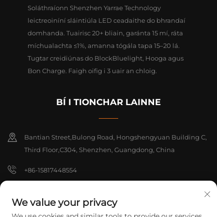
Soláthraíonn Shenzhen Yarrae Technology
leictreoiníní sláintiúla LED ceadaithe do bhrandaí
domhanda. Tuairisc 20+ bliain, garánta 15 mí, ráta
míchualachta ≤1%, amanna tógála tapa 15–20 lá.
Tugtar creidiúnas do BlockBluelight, Hooga agus
Bon Charge. Faigh oifig i 3 uair an chloig.
BÍ I TIONCHAR LAINNE
Bantian Street,Bulong Road, Hongshengyuan Building C,
Third Floor,C304, Shenzhen, Guangdong, China
+86-15817448554
[email protected]
We value your privacy
We use cookies and similar tools to provide our services.