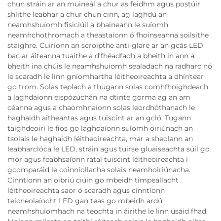
chun stráin ar an muineál a chur as feidhm agus postúir
shlithe leabhar a chur chun cinn, ag laghdú an
neamhshuíomh fisiciúil a bhaineann le suíomh
neamhchothromach a theastaíonn ó fhoinseanna soilsithe
staighre. Cuiríonn an scroipthe anti-glare ar an gcás LED
bac ar áiteanna tuaithe a d’fhéadfadh a bheith in ann a
bheith ina chúis le neamhshuíomh sealadach na radharc nó
le scaradh le linn gníomhartha léitheoireachta a dhírítear
go trom. Solas teplach a thugann solas comhfhoighdeach
a laghdaíonn eispózúchán na dtinte gorma ag an am
céanna agus a chaomhnaíonn solas leordhóthanach le
haghaidh aitheantas agus tuiscint ar an gcló. Tugann
taighdeoirí le fios go laghdaíonn suíomh oiriúnach an
tsolais le haghaidh léitheoireachta, mar a sheolann an
leabharclóca le LED, stráin agus tuirse gluaiseachta súil go
mór agus feabhsaíonn rátaí tuiscint léitheoireachta i
gcomparáid le coinníollacha solais neamhoiriúnacha.
Cinntíonn an oibriú ciúin go mbeidh timpeallacht
léitheoireachta saor ó scaradh agus cinntíonn
teicneolaíocht LED gan teas go mbeidh ardú
neamhshuíomhach na teochta in áirithe le linn úsáid fhad.