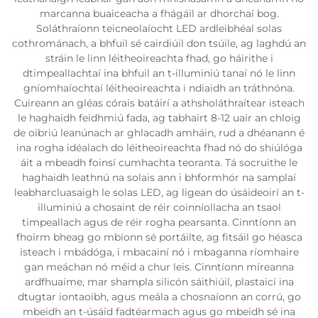
marcanna buaiceacha a fhágáil ar dhorchaí bog.
Soláthraíonn teicneolaíocht LED ardleibhéal solas
cothrománach, a bhfuil sé cairdiúil don tsúile, ag laghdú an
stráin le linn léitheoireachta fhad, go háirithe i
dtimpeallachtaí ina bhfuil an t-illuminiú tanaí nó le linn
gníomhaíochtaí léitheoireachta i ndiaidh an tráthnóna.
Cuireann an gléas córais batáirí a athsholáthraítear isteach
le haghaidh feidhmiú fada, ag tabhairt 8-12 uair an chloig
de oibriú leanúnach ar ghlacadh amháin, rud a dhéanann é
ina rogha idéalach do léitheoireachta fhad nó do shiúlóga
áit a mbeadh foinsí cumhachta teoranta. Tá socruithe le
haghaidh leathnú na solais ann i bhformhór na samplaí
leabharcluasaigh le solas LED, ag ligean do úsáideoirí an t-
illuminiú a chosaint de réir coinníollacha an tsaol
timpeallach agus de réir rogha pearsanta. Cinntíonn an
fhoirm bheag go mbíonn sé portáilte, ag fitsáil go héasca
isteach i mbádóga, i mbacainí nó i mbaganna ríomhaire
gan meáchan nó méid a chur leis. Cinntíonn míreanna
ardfhuaime, mar shampla silicón sáithiúil, plastaicí ina
dtugtar iontaoibh, agus meála a chosnaíonn an corrú, go
mbeidh an t-úsáid fadtéarmach agus go mbeidh sé ina