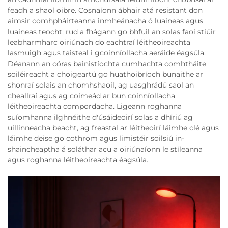
feadh a shaol oibre. Cosnaíonn ábhair atá resistant don
aimsir comhpháirteanna inmheánacha ó luaineas agus
luaineas teocht, rud a fhágann go bhfuil an solas faoi stiúir
leabharmharc oiriúnach do eachtraí léitheoireachta
lasmuigh agus taisteal i gcoinníollacha aeráide éagsúla.
Déanann an córas bainistíochta cumhachta comhtháite
soiléireacht a choigeartú go huathoibríoch bunaithe ar
shonraí solais an chomhshaoil, ag uasghrádú saol an
cheallraí agus ag coimeád ar bun coinníollacha
léitheoireachta compordacha. Ligeann roghanna
suíomhanna ilghnéithe d'úsáideoirí solas a dhíriú ag
uillinneacha beacht, ag freastal ar léitheoirí láimhe clé agus
láimhe deise go cothrom agus limistéir soilsiú in-
shaincheaptha á soláthar acu a oiriúnaíonn le stíleanna
agus roghanna léitheoireachta éagsúla.