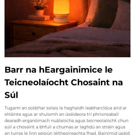
Barr na hEargainimice le
Teicneolaíocht Chosaint na
Súl
Tugann an soláthar solais le haghaidh leabharclóca aird ar
shláinte agus ar shuíomh an úsáideora trí phrionsabail
dearadh erganómach nuálaíocha agus teicneolaíocht chun
súil a chosaint a bhfuil a chumas ar laghdú an stráin agus
an tuirse le linn seisiún léitheoireachta fhad. Bainimid úsáid