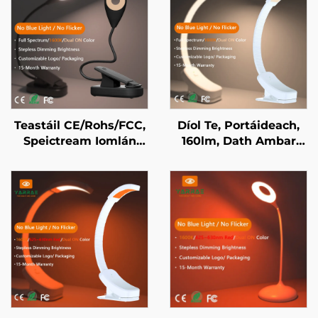
Teastáil CE/Rohs/FCC,
Díol Te, Portáideach,
Speictream Iomlán
160lm, Dath Ambar
4000K agus Dath
1600K agus
Ambar 1600K, Solas
Speictream Iomlán,
Leabhar Led
Gan Ghléas Gorm ná
Portáideach ar
Scintillíocht, Solas
Ghluineach Dubh
Leabhar LED le Corp
Bán