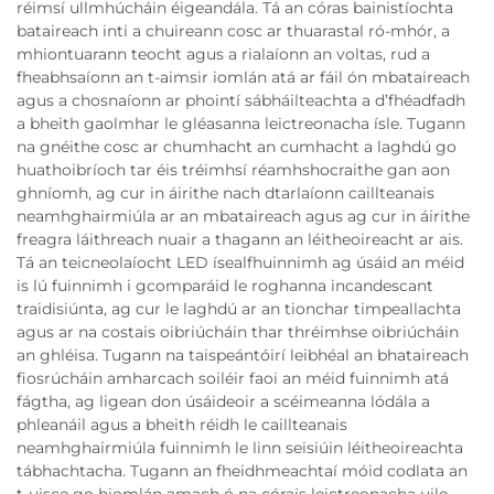
réimsí ullmhúcháin éigeandála. Tá an córas bainistíochta
bataireach inti a chuireann cosc ar thuarastal ró-mhór, a
mhiontuarann teocht agus a rialaíonn an voltas, rud a
fheabhsaíonn an t-aimsir iomlán atá ar fáil ón mbataireach
agus a chosnaíonn ar phointí sábháilteachta a d’fhéadfadh
a bheith gaolmhar le gléasanna leictreonacha ísle. Tugann
na gnéithe cosc ar chumhacht an cumhacht a laghdú go
huathoibríoch tar éis tréimhsí réamhshocraithe gan aon
ghníomh, ag cur in áirithe nach dtarlaíonn caillteanais
neamhghairmiúla ar an mbataireach agus ag cur in áirithe
freagra láithreach nuair a thagann an léitheoireacht ar ais.
Tá an teicneolaíocht LED ísealfhuinnimh ag úsáid an méid
is lú fuinnimh i gcomparáid le roghanna incandescant
traidisiúnta, ag cur le laghdú ar an tionchar timpeallachta
agus ar na costais oibriúcháin thar thréimhse oibriúcháin
an ghléisa. Tugann na taispeántóirí leibhéal an bhataireach
fiosrúcháin amharcach soiléir faoi an méid fuinnimh atá
fágtha, ag ligean don úsáideoir a scéimeanna lódála a
phleanáil agus a bheith réidh le caillteanais
neamhghairmiúla fuinnimh le linn seisiúin léitheoireachta
tábhachtacha. Tugann an fheidhmeachtaí móid codlata an