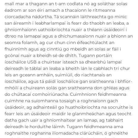
mall mar a thagann an t-am codlata nó ag soláthar solas
éadrom ar son éirí amach a thacaíonn le rítmeanna
ciorcadacha nádúrtha. Tá scannáin láithreachta go minic
san áireamh i leabharlampaí is fearr do thaobh an leaba, a
ghníomhaíonn uathoibríochta nuair a théann úsáideoirí i
dtreo na lamapaí agus a dhíchumasaíonn nuair a bhíonn an
seomra folamh, ag cur chun cinn éifeachtúlacht an
fhuinnimh agus ag cinntiú go mbeidh an solas ar fáil i
gcónaí nuair a bheidh sé de dhíth. Tugann portáin
íoscháilce USB a chuirtear isteach sa dhearbhú lampaí
deireadh le táblaí an leaba a bheith lán le cabhlach trí chur
leis an gceann amháin, suimiúil, do riachtanais an
íoscháilce, agus tá páidí íoscháilce gan sraitheanna i bhfíor-
mhóilí a chuireann solás gan sraitheanna don ghléas agus
do chúltacaí comhoiriúnacha. Cuimhníonn feidhmeanna
cuimhne na suíomhanna tosaigh a roghnaíonn gach
úsáideoir, ag adhainteáil go huathoibríochta na socruithe is
fearr leis an úsáideoir maidir le glanmheáchan agus teocht
datha gach uair a ghníomhaítear an lamap, ag tabhairt
deireadh le horduithe láimh. Tugann feidhmeanna ama
roghnaithe roghanna iliomadacha clárúcháin, ó ghnéithe