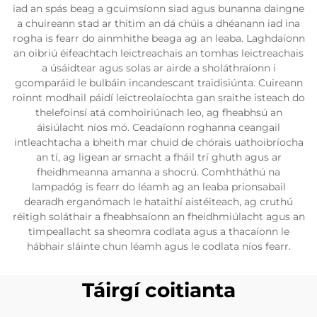
iad an spás beag a gcuimsíonn siad agus bunanna daingne
a chuireann stad ar thitim an dá chúis a dhéanann iad ina
rogha is fearr do ainmhithe beaga ag an leaba. Laghdaíonn
an oibriú éifeachtach leictreachais an tomhas leictreachais
a úsáidtear agus solas ar airde a sholáthraíonn i
gcomparáid le bulbáin incandescant traidisiúnta. Cuireann
roinnt modhail páidí leictreolaíochta gan sraithe isteach do
thelefoinsí atá comhoiriúnach leo, ag fheabhsú an
áisiúlacht níos mó. Ceadaíonn roghanna ceangail
intleachtacha a bheith mar chuid de chórais uathoibríocha
an tí, ag ligean ar smacht a fháil trí ghuth agus ar
fheidhmeanna amanna a shocrú. Comhtháthú na
lampadóg is fearr do léamh ag an leaba prionsabail
dearadh erganómach le hataithí aistéiteach, ag cruthú
réitigh soláthair a fheabhsaíonn an fheidhmiúlacht agus an
timpeallacht sa sheomra codlata agus a thacaíonn le
hábhair sláinte chun léamh agus le codlata níos fearr.
Táirgí coitianta