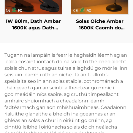
1W 80lm, Dath Ambar
Solas Oíche Ambar
1600K agus Dath
1600K Caomh do
Dearg 625~630nm,
Chodladh i dDhubh le
Gan Ghléas Gorm,
3 Socruithe Solais
Solas Leabhar LED le
Réamhshocraithe le
Corp Eile Dhubh
Bataireacht
Tugann na lampáin is fearr le haghaidh léamh ag an
Athluchtáilte 1800Mah
leaba cosaint iontach do na súile trí theicneolaíocht
solais chun strus agus tuirse a laghdú go mór le linn
seisiúin léamh i rith an oíche. Tá an t-ullmhú
speisialta seo in ann solas staible, cothrománach a
tháirgeadh gan an scintil a fheictear go minic i
gcoimeádáin níos saoire, ag cruthú timpeallacht
amhairc shuíomhach a cheadaíonn léamh
fadtéarmach gan aon mhíshuaimhneas. Ceadaíonn
rialuithe glanaithe a bheidh ina gceannas ar an
ghléas an solas a chur in oiriúint go cruinn, ag
cinntiú leibhéil oiriúnacha solais do chineálacha