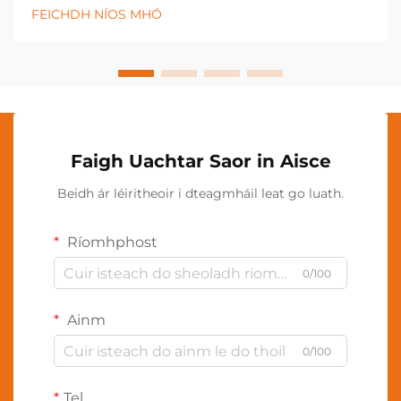
agus athgheneráil cheallach a phromhiú. Úsáideann
FEICHDH NÍOS MHÓ
an modh cóireála nuálaíochta seo minicíochtaí cruinn
de sholas deirge agus de sholas gar-...
Faigh Uachtar Saor in Aisce
Beidh ár léiritheoir i dteagmháil leat go luath.
Ríomhphost
0/100
Ainm
0/100
Tel