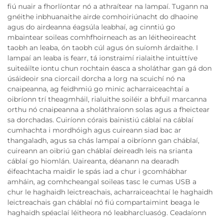
fiú nuair a fhorlíontar nó a athraítear na lampaí. Tugann na
gnéithe inbhuanaithe airde comhoiriúnacht do dhaoine
agus do airdeanna éagsúla leabhaí, ag cinntiú go
mbaintear soileas comhfhoirneach as an léitheoireacht
taobh an leaba, ón taobh cúl agus ón suíomh árdaithe. I
lampaí an leaba is fearr, tá ionstraimí rialaithe intuittíve
suiteáilte iontu chun rochtain éasca a sholáthar gan gá don
úsáideoir sna ciorcail dorcha a lorg na scuichí nó na
cnaipeanna, ag feidhmiú go minic acharraiceachtaí a
oibríonn trí theagmháil, rialuithe soiléir a bhfuil marcanna
orthu nó cnaipeanna a sholáthraíonn solas agus a fheictear
sa dorchadas. Cuiríonn córais bainistiú cáblaí na cáblaí
cumhachta i mordhóigh agus cuireann siad bac ar
thangaladh, agus sa chás lampaí a oibríonn gan cháblaí,
cuireann an oibriú gan cháblaí deireadh leis na srianta
cáblaí go hiomlán. Uaireanta, déanann na dearadh
éifeachtacha maidir le spás iad a chur i gcomhábhar
amháin, ag comhcheangal soileas tasc le cumas USB a
chur le haghaidh leictreachais, acharraiceachtaí le haghaidh
leictreachais gan cháblaí nó fiú compartaimint beaga le
haghaidh spéaclaí léitheora nó leabharcluasóg. Ceadaíonn