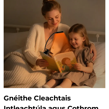
Gnéithe Cleachtais
Intleachtúla agus Cothrom