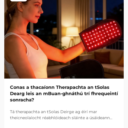
Conas a thacaíonn Therapachta an tSolas
Dearg leis an mBuan-ghnáthú trí fhrequeintí
sonracha?
Tá therapachta an tSolas Deirge ag éirí mar
theicneolaíocht réabhlóideach sláinte a úsáideann
cumhacht thonnta solais sonracha chun leigheas