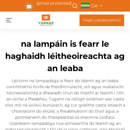
[email protected]
GA
Faigh Uathbhreithniú
na lampáin is fearr le
haghaidh léitheoireachta ag
an leaba
Léiríonn na lampadóga is fearr do léamh ag an leaba
comhtháthú foirfe de fheidhmiúlacht, stíl agus nuálaíocht
teicneolaíochta a dhearadh chun do thaithí ar léamh i rith
an oíche a fheabhsú. Tugann na réitigh soláthair seo casta
níos mó ná soilsiú bunúsach, ag cur gnéithe casta isteach a
chosnaíonn do shúile, a fheabhsaíonn do thoil agus a
доплéanann do thaispeántas sa sheomra codlata.
Úsáideann lampadóga nua-aimseartha do léamh ag an
leaba teicneolaíocht LED chun solas cothrom, gan bholgáil