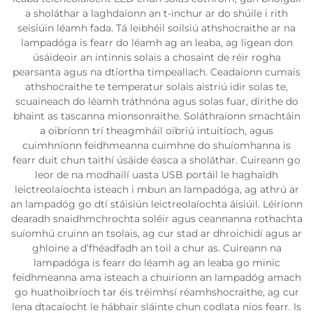
a sholáthar a laghdaíonn an t-inchur ar do shúile i rith
seisiúin léamh fada. Tá leibhéil soilsiú athshocraithe ar na
lampadóga is fearr do léamh ag an leaba, ag ligean don
úsáideoir an intinnis solais a chosaint de réir rogha
pearsanta agus na dtíortha timpeallach. Ceadaíonn cumais
athshocraithe te temperatur solais aistriú idir solas te,
scuaineach do léamh tráthnóna agus solas fuar, dírithe do
bhaint as tascanna mionsonraithe. Soláthraíonn smachtáin
a oibríonn trí theagmháil oibriú intuítíoch, agus
cuimhníonn feidhmeanna cuimhne do shuíomhanna is
fearr duit chun taithí úsáide éasca a sholáthar. Cuireann go
leor de na modhailí uasta USB portáil le haghaidh
leictreolaíochta isteach i mbun an lampadóga, ag athrú ar
an lampadóg go dtí stáisiún leictreolaíochta áisiúil. Léiríonn
dearadh snaidhmchrochta soléir agus ceannanna rothachta
suíomhú cruinn an tsolais, ag cur stad ar dhroichidí agus ar
ghloine a d’fhéadfadh an toil a chur as. Cuireann na
lampadóga is fearr do léamh ag an leaba go minic
feidhmeanna ama isteach a chuiríonn an lampadóg amach
go huathoibríoch tar éis tréimhsí réamhshocraithe, ag cur
lena dtacaíocht le hábhair sláinte chun codlata níos fearr. Is