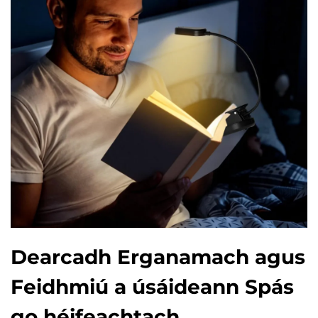
Dearcadh Erganamach agus
Feidhmiú a úsáideann Spás
go héifeachtach