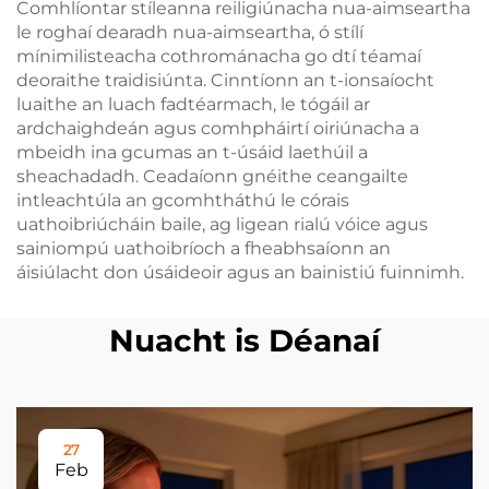
Comhlíontar stíleanna reiligiúnacha nua-aimseartha
le roghaí dearadh nua-aimseartha, ó stílí
mínimilisteacha cothrománacha go dtí téamaí
deoraithe traidisiúnta. Cinntíonn an t-ionsaíocht
luaithe an luach fadtéarmach, le tógáil ar
ardchaighdeán agus comhpháirtí oiriúnacha a
mbeidh ina gcumas an t-úsáid laethúil a
sheachadadh. Ceadaíonn gnéithe ceangailte
intleachtúla an gcomhtháthú le córais
uathoibriúcháin baile, ag ligean rialú vóice agus
sainiompú uathoibríoch a fheabhsaíonn an
áisiúlacht don úsáideoir agus an bainistiú fuinnimh.
Nuacht is Déanaí
27
Feb