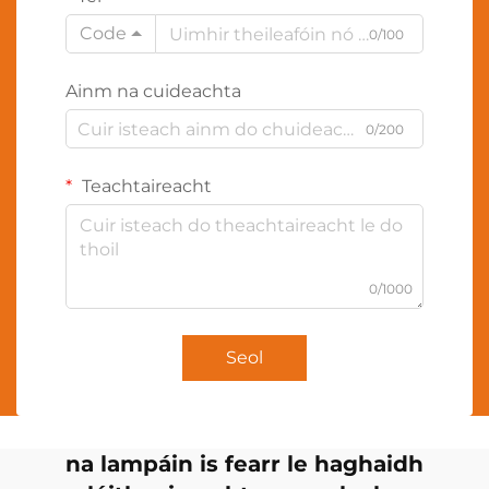
Code
0/100
Ainm na cuideachta
0/200
Teachtaireacht
0/1000
Seol
na lampáin is fearr le haghaidh