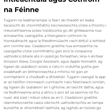
na Féinne
Tugann na leabharlampaí is fearr do thaobh an leaba
tacaíocht do chomhtháthú teicneolaíochta cliste a thiontú i
mbunaitheanna solais traidisiúnta go dtí ghléasanna nua-
aimseartha, ceangailte, a thairgeann cothrom le
hiondubhacht agus le fheidhmiúlacht nach bhfuil a leithéid
ann roimhe seo. Ceadaíonn gnéithe nua-aimseartha na
ceangailte cliste comhtháthú gan stró le córasanna
uathoibriú bhaile atá in úsáid go forleathan, lena n-áirítear
Amazon Alexa, Google Assistant, agus Apple HomeKit, ag
ligean do úsáideoirí solais a rialú trí orduithe gutha gan
sreabhadh an léitheoireachta a mhíniú nó gan an
comhpháirtí a chodladh a dhíobháil. Tugann ceangal le app
ar an teilifón intinneach cumhacht rialú fáistineach iomlán,
ag ligean do úsáideoirí an t-ghloine, an teocht datha, agus
na feidhmeanna ama a athrú ó aon áit sa seomra nó fiú
nuair atá siad i mbun oibre as an tí. Ceadaíonn gnéithe
réamhshocraithe casta oibríocht uathoibríochta an lampa
bunaithe ar shiombhailí laethúla, ag laghdú an tsolais go