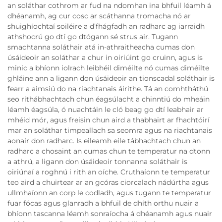
an soláthar cothrom ar fud na ndomhan ina bhfuil léamh á
dhéanamh, ag cur cosc ar scáthanna tromacha nó ar
shuighíochtaí soiléire a d’fhágfadh an radharc ag iarraidh
athshocrú go dtí go dtógann sé strus air. Tugann
smachtanna soláthair atá in-athraitheacha cumas don
úsáideoir an soláthar a chur in oiriúint go cruinn, agus is
minic a bhíonn iolrach leibhéil diméilte nó cumas diméilte
ghláine ann a ligann don úsáideoir an tionscadal soláthair is
fearr a aimsiú do na riachtanais áirithe. Tá an comhtháthú
seo ríthábhachtach chun éagsúlacht a chinntiú do mheáin
léamh éagsúla, ó nuachtáin le cló beag go dtí leabhair ar
mhéid mór, agus freisin chun aird a thabhairt ar fhachtóirí
mar an soláthar timpeallach sa seomra agus na riachtanais
aonair don radharc. Is eileamh eile tábhachtach chun an
radharc a chosaint an cumas chun te temperatur na dtonn
a athrú, a ligann don úsáideoir tonnanna soláthair is
oiriúnaí a roghnú i rith an oíche. Cruthaíonn te temperatur
teo aird a chuirtear ar an gcóras ciorcalach nádúrtha agus
ullmhaíonn an corp le codladh, agus tugann te temperatur
fuar fócas agus glanradh a bhfuil de dhíth orthu nuair a
bhíonn tascanna léamh sonraíocha á dhéanamh agus nuair