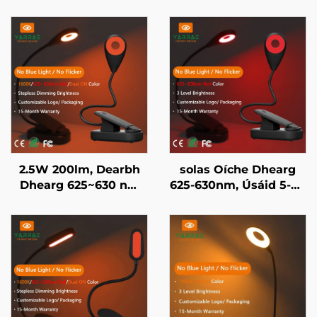
2.5W 200lm, Dearbh
solas Oíche Dhearg
Dhearg 625~630 nm
625-630nm, Úsáid 5-50
agus Dath Ambar
Uair an Chloig, 3
1600K, Solas Leabhar
Socruithe Soiléir,
Led Portáideach ar
Luchdú Tapaidh USB 1-
Ghluineach Corp Eile
Uair ar Chorp Eile
Dhubh
Dhubh