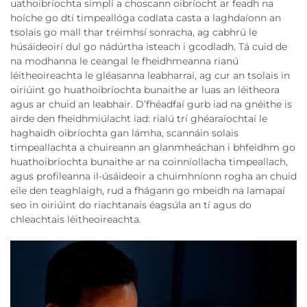
uathoibríochta simplí a choscann oibríocht ar feadh na
hoíche go dtí timpeallóga codlata casta a laghdaíonn an
tsolais go mall thar tréimhsí sonracha, ag cabhrú le
húsáideoirí dul go nádúrtha isteach i gcodladh. Tá cuid de
na modhanna le ceangal le fheidhmeanna rianú
léitheoireachta le gléasanna leabharraí, ag cur an tsolais in
oiriúint go huathoibríochta bunaithe ar luas an léitheora
agus ar chuid an leabhair. D’fhéadfaí gurb iad na gnéithe is
airde den fheidhmiúlacht iad: rialú trí ghéaraíochtaí le
haghaidh oibríochta gan lámha, scannáin solais
timpeallachta a chuireann an glanmheáchan i bhfeidhm go
huathoibríochta bunaithe ar na coinníollacha timpeallach,
agus profileanna il-úsáideoir a chuimhníonn rogha an chuid
eile den teaghlaigh, rud a fhágann go mbeidh na lamapaí
seo in oiriúint do riachtanais éagsúla an tí agus do
chleachtais léitheoireachta.