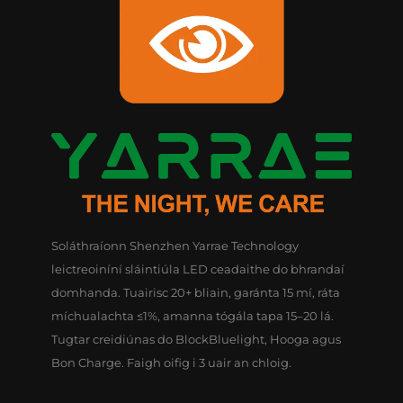
Soláthraíonn Shenzhen Yarrae Technology
leictreoiníní sláintiúla LED ceadaithe do bhrandaí
domhanda. Tuairisc 20+ bliain, garánta 15 mí, ráta
míchualachta ≤1%, amanna tógála tapa 15–20 lá.
Tugtar creidiúnas do BlockBluelight, Hooga agus
Bon Charge. Faigh oifig i 3 uair an chloig.