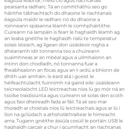
éagsúla leabhar, méid cló agus riachtanais
pearsanta radharc. Tá an comhtháthú seo go
háirithe tábhachtach do dhaoine le riachtanais
éagsúla maidir le radharc nó do dhaoine a
roinneann spásanna léamh le comhpháirtithe.
Cuireann na lampáin is fearr le haghaidh léamh ag
an leaba gnéithe le haghaidh rialú te temperatur
solais isteach, ag ligean don úsáideoir rogha a
dhéanamh idir tonnanna teo a chuireann
suaimhneas ar an mbéal agus a ullmhaíonn an
intinn don chodladh, nó tonnanna fuar a
fheabhsaíonn an fócas agus an t-ardú a bhíonn de
dhíth uair amháin. Is éard atá i gceist le
héifeachtúlacht fuinnimh ná gairid eile: úsáideann
teicneolaíocht LED leictreachas níos lú go mór ná an
tsoilse traidisiúnta agus cuireann sé solas den scoth
agus faoi dheireadh fada ar fáil. Tá sé seo mar
thoradh ar chostais níos lú leictreachais agus ar lú i
líon na gclúdach a athsholáthraítear le himeacht
ama. Tugann gnéithe áisiúla cosúil le portáin USB le
haghaidh carcair a chur i gcumhacht an riachtanas