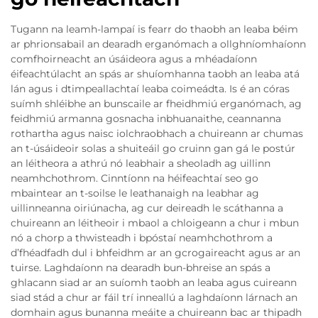
Tugann na leamh-lampaí is fearr do thaobh an leaba béim
ar phrionsabail an dearadh erganómach a ollghníomhaíonn
comfhoirneacht an úsáideora agus a mhéadaíonn
éifeachtúlacht an spás ar shuíomhanna taobh an leaba atá
lán agus i dtimpeallachtaí leaba coimeádta. Is é an córas
suímh shléibhe an bunscaile ar fheidhmiú erganómach, ag
feidhmiú armanna gosnacha inbhuanaithe, ceannanna
rothartha agus naisc iolchraobhach a chuireann ar chumas
an t-úsáideoir solas a shuiteáil go cruinn gan gá le postúr
an léitheora a athrú nó leabhair a sheoladh ag uillinn
neamhchothrom. Cinntíonn na héifeachtaí seo go
mbaintear an t-soilse le leathanaigh na leabhar ag
uillinneanna oiriúnacha, ag cur deireadh le scáthanna a
chuireann an léitheoir i mbaol a chloigeann a chur i mbun
nó a chorp a thwisteadh i bpóstaí neamhchothrom a
d’fhéadfadh dul i bhfeidhm ar an gcrogaireacht agus ar an
tuirse. Laghdaíonn na dearadh bun-bhreise an spás a
ghlacann siad ar an suíomh taobh an leaba agus cuireann
siad stád a chur ar fáil trí inneallú a laghdaíonn lárnach an
domhain agus bunanna meáite a chuireann bac ar thipadh