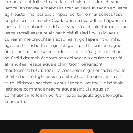
bunanna a bhfuil sé in ann iad a thwisteadh don cheann
lampaí an tsoilse a thabhairt thar an réigiún taobh an leaba,
ag freastal mar soileas timpeallachta nó mar soileas tasc
do ghníomhartha eile. Ceadaíonn na dearadh a fhágann an
lampa le scuabadh go dtí an leaba nó a shroichint go dtí an
leaba stóráil éasca nuair nach bhfuil siad i n-úsáid, agus
cuireann meicníochtaí a scaoileann go tapa an t-ullmhú
agus an t-athshuiteáil i gcrích go tapa. Díríonn an rogha
ábhar ar chothromaíocht idir an t-ionadú agus meáchan,
ag úsáid dearadh éadrom ach daingean a chuireann ar fáil
athshuiteáil éasca agus a chinntíonn oiriúnacht
fhadtéarmach. Oibríonn na conspóidí erganómacha seo le
chéile chun réitigh soileasa a chruthú a fheabhsaíonn an
taithí léitheora seachas a chur i mbaol, ag tacú le hábhair
léitheora comhfhoirneacha agus sláintiúla agus ag
comhábhair le foirmíocht an leaba éagsúla agus le rogha
pearsanta.