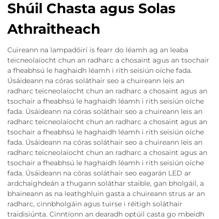
Shúil Chasta agus Solas
Athraitheach
Cuireann na lampadóirí is fearr do léamh ag an leaba
teicneolaíocht chun an radharc a chosaint agus an tsochair
a fheabhsú le haghaidh léamh i rith seisiún oíche fada.
Úsáideann na córas soláthair seo a chuireann leis an
radharc teicneolaíocht chun an radharc a chosaint agus an
tsochair a fheabhsú le haghaidh léamh i rith seisiún oíche
fada. Úsáideann na córas soláthair seo a chuireann leis an
radharc teicneolaíocht chun an radharc a chosaint agus an
tsochair a fheabhsú le haghaidh léamh i rith seisiún oíche
fada. Úsáideann na córas soláthair seo a chuireann leis an
radharc teicneolaíocht chun an radharc a chosaint agus an
tsochair a fheabhsú le haghaidh léamh i rith seisiún oíche
fada. Úsáideann na córas soláthair seo eagarán LED ar
ardchaighdeán a thugann soláthar staible, gan bholgáil, a
bhaineann as na leathghluin gasta a chuireann strus ar an
radharc, cinnbholgáin agus tuirse i réitigh soláthair
traidisiúnta. Cinntíonn an dearadh optúil casta go mbeidh