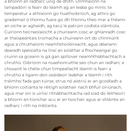
a bhíonn an radharc uilig de dhíth. Ullmhaíonn na
lampadóirí is fearr do léamh ag an leaba go minic te
temperatur a athraíonn go huathoibríoch, ag athrú go
gradamail ó thonnu fuara go dtí thonnu theo mar a théann
an oíche ar aghaidh, ag tacú le patrúin codlata sláintiúla.
Cuiríonn teicneolaíocht a chuireann cosc ar ghlanradh cosc
ar thaispeántais tromacha a chuireann ort do chinniúint
agus a chruthaíonn neamhshoiléireacht, agus déanann
dearadh speisialta na linsí an soláthar a fhocheangal go
cruinn sa gceann is gá gan spillover neamhthábhachtach a
chruthú. Oibríonn na nuashonruithe seo chun an radharc a
chosaint le chéile chun timpeallacht léamh is fearr a
chruthú a ligann don úsáideoir leabhar a léamh i rith
tréimhsí fada gan tuirse, strus nó aistriú ar an gcodladh a
bhíonn coitianta le réitigh soláthair nach bhfuil oiriúnach,
agus mar sin is uirlisí ríthábhachtacha iad siad do léitheoirí
a bhíonn an-tionchar acu ar an tsochair agus ar shláinte an
radharc i rith na mblianta.