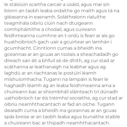
le stáisiúin scartha carcair a úsáid, agus mar sin
bíonn an taobh leaba ordaithe go maith agus tá na
gléasanna in easnamh. Soláthraíonn rialuithe
teagmhála oibriú ciúin nach dtuigeann
comhpháirtithe a chodail, agus cuireann
feidhmeanna cuimhne an t-ordú is fearr ar ais go
huathoibríoch gach uair a gcuirtear an lamhán i
gcumhacht. Cinntíonn cumas a bheidh ina
gceannas ar an gcuas an tsolais a sheachadadh go
díreach san áit a bhfuil sé de dhíth, ag cur stad ar
scáthanna ar leathanaigh na leabhar agus ag
laghdú ar an riachtanas le postúirí léamh
míshuíomhacha. Tugann na lampáin is fearr le
haghaidh léamh ag an leaba feidhmeanna ama a
chuireann bac ar shiombháil sláinteach trí dúnadh
uathoibríoch tar éis tréimhsí socraithe, ag cur stad ar
oibriú neamhthacantach ar fad an oíche. Tugann
dearadh cuma a bheidh ina gceannas ar an gcuas
spás breise ar an taobh leaba agus bunaithe staible
a chuireann bac ar thipadh neamhthacantach.