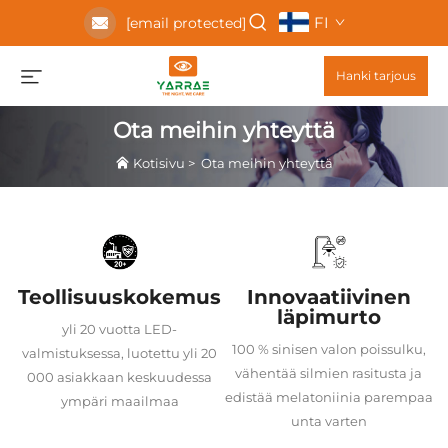
FI
[email protected]
Hanki tarjous
Ota meihin yhteyttä
Kotisivu
>
Ota meihin yhteyttä
Teollisuuskokemus
Innovaatiivinen
läpimurto
yli 20 vuotta LED-
100 % sinisen valon poissulku,
valmistuksessa, luotettu yli 20
vähentää silmien rasitusta ja
000 asiakkaan keskuudessa
edistää melatoniinia parempaa
ympäri maailmaa
unta varten