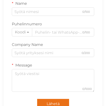
Name
0/100
Puhelinnumero
Koodi
0/100
Company Name
0/200
Message
0/1000
Lähetä