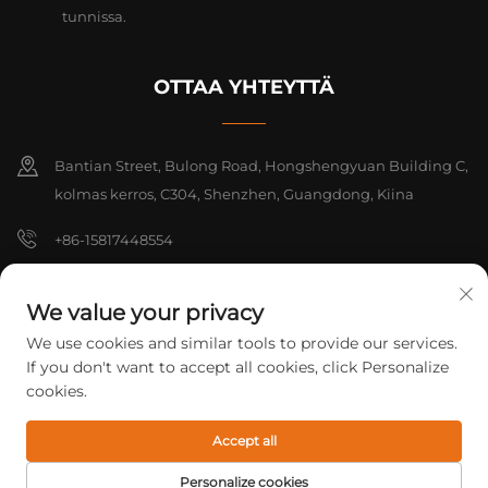
tunnissa.
OTTAA YHTEYTTÄ
Bantian Street, Bulong Road, Hongshengyuan Building C,
kolmas kerros, C304, Shenzhen, Guangdong, Kiina
+86-15817448554
[email protected]
We value your privacy
We use cookies and similar tools to provide our services.
Tekijänoikeudet © 2026 Shenzhen Yarrae Technology Co., Ltd.
If you don't want to accept all cookies, click Personalize
Beijing Kaikki oikeudet pidätetään.
Tietosuojakäytäntö
cookies.
Accept all
Personalize cookies