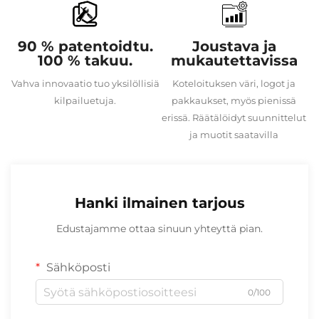
90 % patentoidtu.
Joustava ja
100 % takuu.
mukautettavissa
Vahva innovaatio tuo yksilöllisiä
Koteloituksen väri, logot ja
kilpailuetuja.
pakkaukset, myös pienissä
erissä. Räätälöidyt suunnittelut
ja muotit saatavilla
Hanki ilmainen tarjous
Edustajamme ottaa sinuun yhteyttä pian.
Sähköposti
0/100