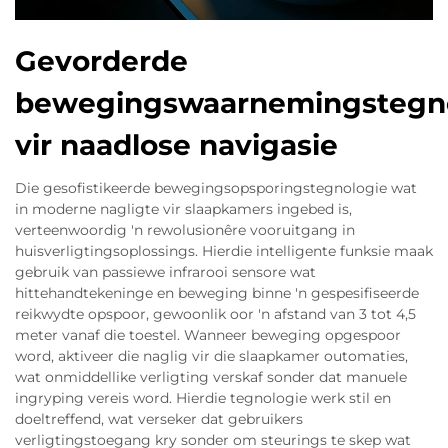
Gevorderde
bewegingswaarnemingstegn
vir naadlose navigasie
Die gesofistikeerde bewegingsopsporingstegnologie wat
in moderne nagligte vir slaapkamers ingebed is,
verteenwoordig 'n rewolusionêre vooruitgang in
huisverligtingsoplossings. Hierdie intelligente funksie maak
gebruik van passiewe infrarooi sensore wat
hittehandtekeninge en beweging binne 'n gespesifiseerde
reikwydte opspoor, gewoonlik oor 'n afstand van 3 tot 4,5
meter vanaf die toestel. Wanneer beweging opgespoor
word, aktiveer die naglig vir die slaapkamer outomaties,
wat onmiddellike verligting verskaf sonder dat manuele
ingryping vereis word. Hierdie tegnologie werk stil en
doeltreffend, wat verseker dat gebruikers
verligtingstoegang kry sonder om steurings te skep wat