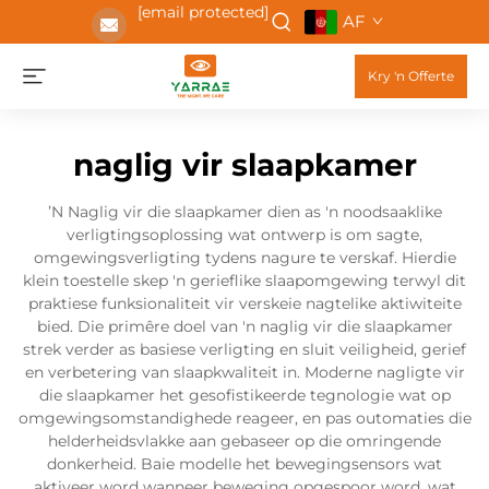
[email protected]
AF
Kry 'n Offerte
naglig vir slaapkamer
ʼN Naglig vir die slaapkamer dien as 'n noodsaaklike
verligtingsoplossing wat ontwerp is om sagte,
omgewingsverligting tydens nagure te verskaf. Hierdie
klein toestelle skep 'n gerieflike slaapomgewing terwyl dit
praktiese funksionaliteit vir verskeie nagtelike aktiwiteite
bied. Die primêre doel van 'n naglig vir die slaapkamer
strek verder as basiese verligting en sluit veiligheid, gerief
en verbetering van slaapkwaliteit in. Moderne nagligte vir
die slaapkamer het gesofistikeerde tegnologie wat op
omgewingsomstandighede reageer, en pas outomaties die
helderheidsvlakke aan gebaseer op die omringende
donkerheid. Baie modelle het bewegingsensors wat
aktiveer word wanneer beweging opgespoor word, wat