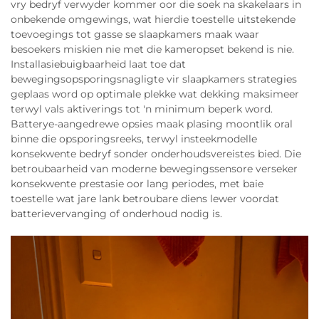
vry bedryf verwyder kommer oor die soek na skakelaars in
onbekende omgewings, wat hierdie toestelle uitstekende
toevoegings tot gasse se slaapkamers maak waar
besoekers miskien nie met die kameropset bekend is nie.
Installasiebuigbaarheid laat toe dat
bewegingsopsporingsnagligte vir slaapkamers strategies
geplaas word op optimale plekke wat dekking maksimeer
terwyl vals aktiverings tot 'n minimum beperk word.
Batterye-aangedrewe opsies maak plasing moontlik oral
binne die opsporingsreeks, terwyl insteekmodelle
konsekwente bedryf sonder onderhoudsvereistes bied. Die
betroubaarheid van moderne bewegingssensore verseker
konsekwente prestasie oor lang periodes, met baie
toestelle wat jare lank betroubare diens lewer voordat
batterievervanging of onderhoud nodig is.