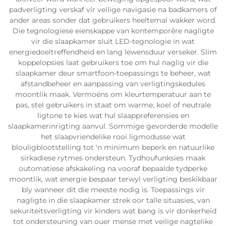
padverligting verskaf vir veilige navigasie na badkamers of
ander areas sonder dat gebruikers heeltemal wakker word.
Die tegnologiese eienskappe van kontemporêre nagligte
vir die slaapkamer sluit LED-tegnologie in wat
energiedoeltreffendheid en lang lewensduur verseker. Slim
koppelopsies laat gebruikers toe om hul naglig vir die
slaapkamer deur smartfoon-toepassings te beheer, wat
afstandbeheer en aanpassing van verligtingskedules
moontlik maak. Vermoëns om kleurtemperatuur aan te
pas, stel gebruikers in staat om warme, koel of neutrale
ligtone te kies wat hul slaappreferensies en
slaapkamerinrigting aanvul. Sommige gevorderde modelle
het slaapvriendelike rooi ligmodusse wat
blouligblootstelling tot 'n minimum beperk en natuurlike
sirkadiese rytmes ondersteun. Tydhoufunksies maak
outomatiese afskakeling na vooraf bepaalde tydperke
moontlik, wat energie bespaar terwyl verligting beskikbaar
bly wanneer dit die meeste nodig is. Toepassings vir
nagligte in die slaapkamer strek oor talle situasies, van
sekuriteitsverligting vir kinders wat bang is vir donkerheid
tot ondersteuning van ouer mense met veilige nagtelike