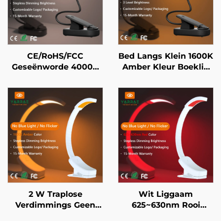
CE/RoHS/FCC
Bed Langs Klein 1600K
Geseënworde 4000K
Amber Kleur Boeklig
Vol Spektrum & 1600K
Geen Blou Lig Swart
Amber Kleur Swart
Liggaam LED Boeklig
Liggaam Draagbare
Clip-op LED Boeklig
2 W Traplose
Wit Liggaam
Verdimmings Geen
625~630nm Rooi
Blou 1600K Amber
Naglig Stappelose