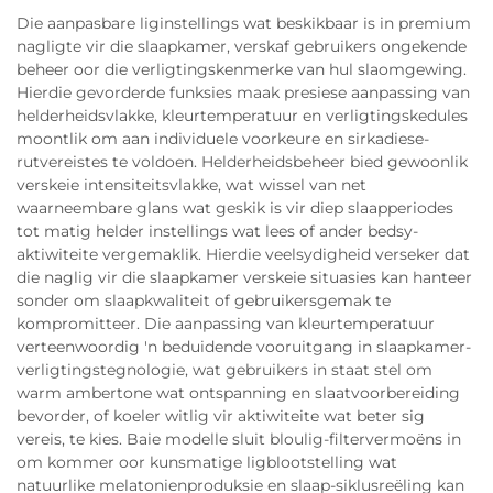
Die aanpasbare liginstellings wat beskikbaar is in premium
nagligte vir die slaapkamer, verskaf gebruikers ongekende
beheer oor die verligtingskenmerke van hul slaomgewing.
Hierdie gevorderde funksies maak presiese aanpassing van
helderheidsvlakke, kleurtemperatuur en verligtingskedules
moontlik om aan individuele voorkeure en sirkadiese-
rutvereistes te voldoen. Helderheidsbeheer bied gewoonlik
verskeie intensiteitsvlakke, wat wissel van net
waarneembare glans wat geskik is vir diep slaapperiodes
tot matig helder instellings wat lees of ander bedsy-
aktiwiteite vergemaklik. Hierdie veelsydigheid verseker dat
die naglig vir die slaapkamer verskeie situasies kan hanteer
sonder om slaapkwaliteit of gebruikersgemak te
kompromitteer. Die aanpassing van kleurtemperatuur
verteenwoordig 'n beduidende vooruitgang in slaapkamer-
verligtingstegnologie, wat gebruikers in staat stel om
warm ambertone wat ontspanning en slaatvoorbereiding
bevorder, of koeler witlig vir aktiwiteite wat beter sig
vereis, te kies. Baie modelle sluit bloulig-filtervermoëns in
om kommer oor kunsmatige ligblootstelling wat
natuurlike melatonienproduksie en slaap-siklusreëling kan