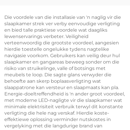
Verligtingskleur Swart
Verdimer Outomatiese
Liggaam LED Boeklig
Helderkheid Geheue
800mAh Battery 60U
Die voordele van die installasie van 'n naglig vir die
Loop Tyd 1-Uur Vinnige
slaapkamer strek ver verby eenvoudige verligting
Laai
en bied talle praktiese voordele wat daagliks
lewenservarings verbeter. Veiligheid
verteenwoordig die grootste voordeel, aangesien
hierdie toestelle ongelukke tydens nagtelike
navigasie voorkom. Gebruikers kan veilig deur hul
slaapkamer en gangareas beweeg sonder om die
risiko van struikelinge, valle of botsings met
meubels te loop. Die sagte glans verwyder die
behoefte aan skerp boplaasverligting wat
slaappatrone kan versteur en slaapmaats kan pla.
Energie-doeltreffendheid is 'n ander groot voordeel,
met moderne LED-nagligte vir die slaapkamer wat
minimale elektrisiteit verbruik terwyl dit konstante
verligting die hele nag verskaf. Hierdie koste-
effektiewe oplossing verminder nutskostes in
vergelyking met die langdurige brand van