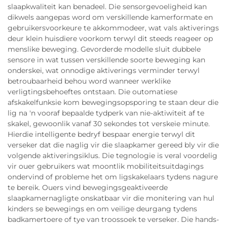
slaapkwaliteit kan benadeel. Die sensorgevoeligheid kan
dikwels aangepas word om verskillende kamerformate en
gebruikersvoorkeure te akkommodeer, wat vals aktiverings
deur klein huisdiere voorkom terwyl dit steeds reageer op
menslike beweging. Gevorderde modelle sluit dubbele
sensore in wat tussen verskillende soorte beweging kan
onderskei, wat onnodige aktiverings verminder terwyl
betroubaarheid behou word wanneer werklike
verligtingsbehoeftes ontstaan. Die outomatiese
afskakelfunksie kom bewegingsopsporing te staan deur die
lig na 'n vooraf bepaalde tydperk van nie-aktiwiteit af te
skakel, gewoonlik vanaf 30 sekondes tot verskeie minute.
Hierdie intelligente bedryf bespaar energie terwyl dit
verseker dat die naglig vir die slaapkamer gereed bly vir die
volgende aktiveringsiklus. Die tegnologie is veral voordelig
vir ouer gebruikers wat moontlik mobiliteitsuitdagings
ondervind of probleme het om ligskakelaars tydens nagure
te bereik. Ouers vind bewegingsgeaktiveerde
slaapkamernagligte onskatbaar vir die monitering van hul
kinders se bewegings en om veilige deurgang tydens
badkamertoere of tye van troossoek te verseker. Die hands-