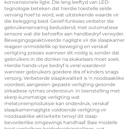
konvensionele ligte. Die lang leeftyd van LED-
tegnologie beteken dat hierdie toestelle selde
vervang hoef te word, wat uitstekende waarde vir
die belegging bied. Gerief-funksies verbeter die
gebruikerservaring beduidend, met outomatiese
sensore wat die behoefte aan handbedryf verwyder.
Bewegingsgeaktiveerde nagligte vir die slaapkamer
reageer onmiddellik op beweging en verskaf
verligting presies wanneer dit nodig is, sonder dat
gebruikers in die donker na skakelaars moet soek.
Hierdie hands-vrye bedryf is veral waardevol
wanneer gebruikers goedere dra of kinders snags
versorg. Verbeterde slaapkwaliteit is 'n noodsaaklike
voordeel, aangesien gepaste verligting gesonde
sirkadiese rytmes ondersteun. In teenstelling met
skerp kunsmatige verligting wat
melatonienproduksie kan onderdruk, verskaf
slaapkamernagligte voldoende verligting vir
noodsaaklike aktiwiteite terwyl dit slaap-
bevorderlike omgewings handhaaf. Baie modelle
bied verstelbare helderheidsinstellings, wat