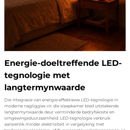
Energie-doeltreffende LED-
tegnologie met
langtermynwaarde
Die integrasie van energie-effektiewe LED-tegnologie in
moderne nagliggies vir die slaapkamer bied uitstekende
langtermynwaarde deur verminderde bedryfskoste en
omgewingsduurzaamheid. LED-tegnologie verbruik
aansienlik minder elektrisiteit in vergelyking met