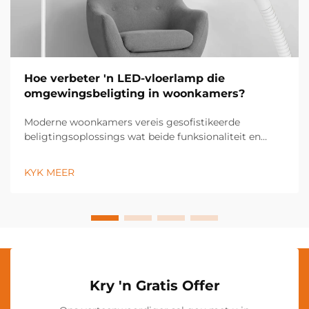
Hoe verbeter 'n LED-vloerlamp die
omgewingsbeligting in woonkamers?
Moderne woonkamers vereis gesofistikeerde
beligtingsoplossings wat beide funksionaliteit en
estetiese aantreklikheid verbeter. 'n LED-vloerlamp
tree op as 'n veelsoortige beligtingsinrigting wat die
KYK MEER
atmosfeer van enige ruimte deur sy energie-
doeltreffende tegnologie transformeer...
Kry 'n Gratis Offer