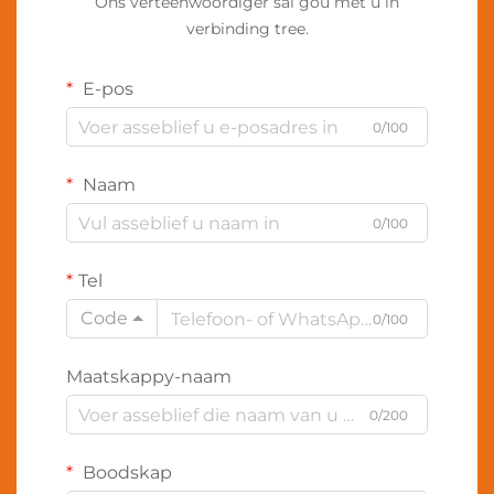
Ons verteenwoordiger sal gou met u in
verbinding tree.
E-pos
0/100
Naam
0/100
Tel
Code
0/100
Maatskappy-naam
0/200
Boodskap