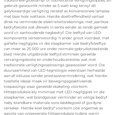
tradisionele gloeilamp- of fluorescente verligtingsopsies, en
gebruik gewoonlik minder as 5 watt krag terwyl dit
gelykwaardige verligting verskaf as konvensionele lampies
met baie hoër wattasie. Hierdie doeltreffendheid vertaal
direk na verminderde elektrisiteitsrekeninge, met jaarlikse
bedryfskoste wat dikwels in sente eerder as rande gemeet
word vir aanhoudende nagbedryf. Die leeftyd van LED-
komponente verteenwoordig 'n ander groot voordeel, met
gehalte-nagliggies vir die slaapkamer wat bedryfsleeftye
van meer as 25 000 ure onder normale gebruikstoestande
bied. Hierdie uitgebreide leeftyd elimineer gereelde
vervangingskoste en onderhoudsvereistes wat met
tradisionele verligtingsoplossings geassosieer word. Die
duursaamheid van LED-tegnologie weerstaan herhaalde
aan-af-siklusse sonder prestasievermindering, wat hierdie
toestelle ideaal maak vir bewegingsgeaktiveerde
toepassings waar gereelde skakeling voorkom.
Hitteproduksie bly minimaal met LED-nagliggies vir die
slaapkamer, wat brandgevaar verminder en veilige bedryf
naby brandbare materiale soos beddegoed of gordyne
verseker. Hierdie koel bedryf voorkom ook ongemak as
gevolg van ongewenste hitteproduksie tydens warm