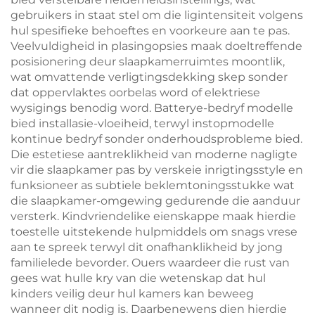
gebruikers in staat stel om die ligintensiteit volgens
hul spesifieke behoeftes en voorkeure aan te pas.
Veelvuldigheid in plasingopsies maak doeltreffende
posisionering deur slaapkamerruimtes moontlik,
wat omvattende verligtingsdekking skep sonder
dat oppervlaktes oorbelas word of elektriese
wysigings benodig word. Batterye-bedryf modelle
bied installasie-vloeiheid, terwyl instopmodelle
kontinue bedryf sonder onderhoudsprobleme bied.
Die estetiese aantreklikheid van moderne nagligte
vir die slaapkamer pas by verskeie inrigtingsstyle en
funksioneer as subtiele beklemtoningsstukke wat
die slaapkamer-omgewing gedurende die aanduur
versterk. Kindvriendelike eienskappe maak hierdie
toestelle uitstekende hulpmiddels om snags vrese
aan te spreek terwyl dit onafhanklikheid by jong
familielede bevorder. Ouers waardeer die rust van
gees wat hulle kry van die wetenskap dat hul
kinders veilig deur hul kamers kan beweeg
wanneer dit nodig is. Daarbenewens dien hierdie