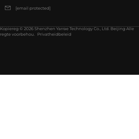
[email protected]
Kopiereg © 2026 Shenzhen Yarrae Technology Co., Ltd. Beijing Alle
regte voorbehou.
Privatheidbeleid