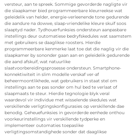
versteur, aan te spreek. Sommige gevorderde nagligte vir
die slaapkamer bied programmeerbare kleurreekse wat
geleidelik van helder, energie-verleenende tone gedurende
die aandure na dowwe, slaap-vriendelike kleure skuif soos
slaaptyd nader. Tydhouerfunksies ondersteun aanpasbare
instellings deur outomatiese bedryfskedules wat saamstem
met gebruikers se daaglikse roosters. Hierdie
programmeerbare kenmerke laat toe dat die naglig vir die
slaapkamer by sononder gaan aan en geleidelik gedurende
die aand afskuif, wat natuurlike
slaatvoorbereidingsprosesse ondersteun. Smartphone-
konnektiwiteit in slim modelle verskaf ver-af
beheermoontlikhede, wat gebruikers in staat stel om
instellings aan te pas sonder om hul bed te verlaat of
slaapmaats te steur. Hierdie tegnologie blyk veral
waardevol vir individue met wisselende skedules wat
verskillende verligtingskonfigurasies op verskillende dae
benodig. Geheuefunksies in gevorderde eenhede onthou
voorkeurinstellings vir verskillende tydperke en
implementeer outomaties toepaslike
verligtingsomstandighede sonder dat daaglikse