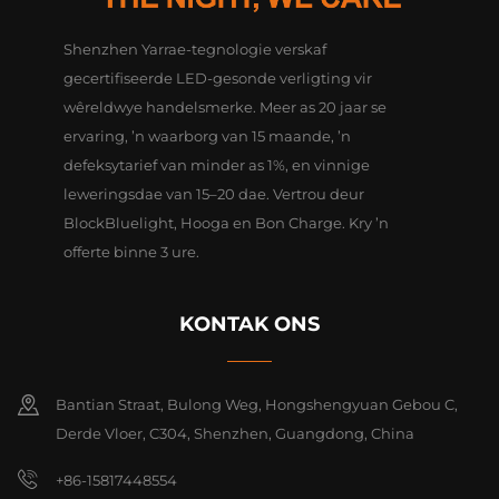
Shenzhen Yarrae-tegnologie verskaf
gecertifiseerde LED-gesonde verligting vir
wêreldwye handelsmerke. Meer as 20 jaar se
ervaring, ’n waarborg van 15 maande, ’n
defeksytarief van minder as 1%, en vinnige
leweringsdae van 15–20 dae. Vertrou deur
BlockBluelight, Hooga en Bon Charge. Kry ’n
offerte binne 3 ure.
KONTAK ONS
Bantian Straat, Bulong Weg, Hongshengyuan Gebou C,
Derde Vloer, C304, Shenzhen, Guangdong, China
+86-15817448554