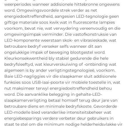
weerperiodes wanneer addisionele hittebronne ongewens
word. Omgewingsvoordele strek verder as net
energiedoeltreffendheid, aangesien LED-tegnologie geen
giftige materiale soos kwik wat in fluorescente lampies
voorkom, bevat nie, wat verwydering vereenvoudig en die
omgewingsimpak verminder. Die vastofkonstruksie van
LED-komponente weerstaan skok- en vibrasieskade, wat
betroubare bedryf verseker selfs wanneer dit aan
ongelukkige impak of beweging blootgestel word.
Kleurkonsekwentheid bly stabiel gedurende die hele
bedryfsleeftyd, wat kleurverskuiwing of -ontbinding wat
algemeen is by ander verligtingstegnologieë, voorkom.
Baie LED-nagliggies vir die slaapkamer sluit addisionele
funksies soos USB-laai-poorte vir mobiele toestelle in, wat
nut maksimeer terwyl energiedoeltreffendheid behou
word. Die aanvanklike belegging in gehalte-LED-
slaapkamerverligting betaal homself terug deur jare van
betroubare diens en minimale bedryfskoste. Gevorderde
LED-modelle bied veranderlike intensiteitsbeheer wat
energiebesparings verdere verbeter deur gebruikers in
staat te stel om die minimum nodige helderheidsvlakke vir