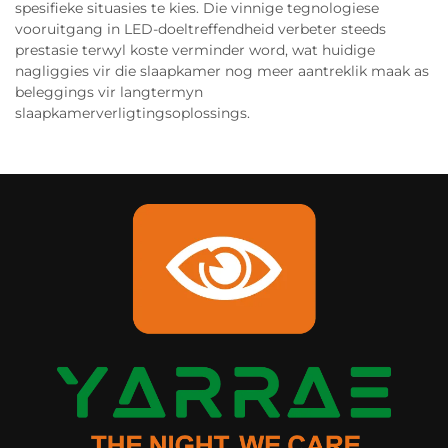
spesifieke situasies te kies. Die vinnige tegnologiese
vooruitgang in LED-doeltreffendheid verbeter steeds
prestasie terwyl koste verminder word, wat huidige
nagliggies vir die slaapkamer nog meer aantreklik maak as
beleggings vir langtermyn
slaapkamerverligtingsoplossings.